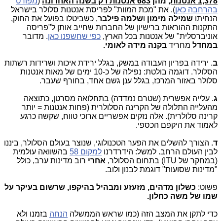
1,378 אנטנות,
מהן
683 אנטנות רק בשנה האחרונה
(
מפורט
בהרחבה כאן
). את "מכת המוות" לפריסת אנטנות סלולר בישראל
הנחיתו
שמילה מימון
ו
שלמה פילבר
, כשביטלו בפועל את החוק,
התקנות ההוראות ברישיון של החברות שחייב אותן ל"פריסה
אוניברסלית" של אנטנות בכל הארץ,
כפי שחשפנו כאן
. מדובר
במחדל
מחריד
בקנה מידה לאומי.
ב
. ירידה בפריון העבודה במשק, בגלל ירידת איכות ושרידות רשתות
הסלולר. דוגמה בולטת: נפילה של כ-10 ימים של מאות אנטנות
סלולר באזור המרכז, בגלל ענן גשם אחד, בחורף שעבר.
ג
. עלייה אפשרית (שטרם נמדדה) בתחלואה מסרטן, כתוצאה
מהעלייה התלולה של הקרינה הסלולרית (פחות אנטנות = יותר
קרינה סלולרית). אלה נזקים אפשריים ארוכי טווח, שקשה כרגע
לאמוד את היקפם הכספי.
ד
. הצורך להשלים את הפער הטכנולוגי, שנוצר בעולם הסלולר, ביננו
לבין העולם הרחב. למשל:
הידרדרנו
למקום 58
בהשוואה עולמית
(במחקר של ITU) בתחום הסלולר,
אחרי
רוב מדינות ערב, כולל
"מדינות שסועות" דוגמת לבנון ולוב.
פשוט:
כשלון מדהים, מזעזע ומבהיל בהיקפו, שרשום בעיקר על
שמו של משה כחלון.
כדי לתקן את המצב הזה (כמו שראש הממשלה
הנחה
בזמנו ולא