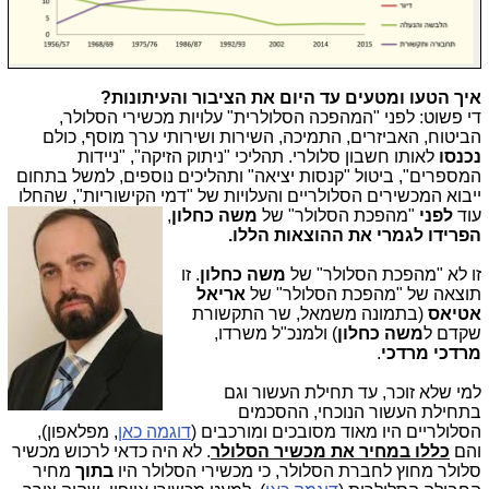
איך הטעו ומטעים עד היום את הציבור והעיתונות?
די פשוט: לפני "המהפכה הסלולרית" עלויות מכשירי הסלולר,
הביטוח, האביזרים, התמיכה, השירות ושירותי ערך מוסף, כולם
נכנסו
לאותו חשבון סלולרי. תהליכי "ניתוק הזיקה", "ניידות
המספרים", ביטול "קנסות יציאה" ותהליכים נוספים, למשל בתחום
ייבוא המכשירים הסלולריים והעלויות של "דמי הקישוריות", שהחלו
עוד
לפני
"מהפכת
הסלולר" של
משה כחלון
,
הפרידו לגמרי את ההוצאות הללו.
זו לא "מהפכת הסלולר" של
משה כחלון
. זו
תוצאה של "מהפכת הסלולר" של
אריאל
אטיאס
(בתמונה משמאל, שר התקשורת
שקדם ל
משה כחלון
) ולמנכ"ל משרדו,
מרדכי מרדכי
.
למי שלא זוכר, עד תחילת העשור וגם
בתחילת העשור הנוכחי, ההסכמים
הסלולריים היו מאוד מסובכים ומורכבים (
דוגמה כאן
, מפלאפון),
והם
כללו במחיר את מכשיר הסלולר
. לא היה כדאי לרכוש מכשיר
סלולר מחוץ לחברת הסלולר, כי מכשירי הסלולר היו
בתוך
מחיר