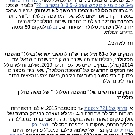
מ-5 שנים מגיעים למשוואה: 3.5+2=3 ובקרוב =2?
" כלומר: שנפלנו
מ-4 רשתות סלולר (שהפכו בהמשך ל-5 רשתות),
שהיו בישראל
בעשור הקודם ועד יישום מלא של "המהפכה הסלולרית" והיינו אז
בצמרת
הטבלה העולמית בתחום שירותי הסלולר לתושבים,
ירדנו
ל-3 רשתות סלולר רעועות
ו וגם
נפלנו
למקום 50 ומטה
,
בדירוג העולמי.
וזה לא הכל
.
הנזקים של כ-63 מיליארד ש"ח לתושבי ישראל בגלל "מהפכת
הסלולר"
, כוללים את מה שקרה בשוק התקשורת הישראלי
עד
2014
(כולל), בנזקים, שיימשכו לפחות עד 2019. אולם, זה
לא כולל
את
הנזקים החדשים
של "מהפכת הסלולר", שאין בידי מספרים
מדויקים כדי להעריך כעת את היקפם, כי אנו ממש נמצאים
בתוך
התהליכים הללו.
הנזקים החדשים של "מהפכה הסלולר" של משה כחלון
כוללים:
א
.
פירוק של 721 אנטנות
עד ספטמבר 2015. אולם, התפוררות
רשתות הסלולר, שהחלה ב-2014
לא נעצרה בפירוק הרשת של
גולן טלקום
(שהתרחשה בתקופת כהונת
אבי ברגר
כמנכ"ל). זה
תהליך הרסני, שמקורו ב"מהפכת הסלולר",
שאנו רק
בתחילתו.
בקדנציה של
שלמה פילבר
כמנכ"ל
פורקו עד היום