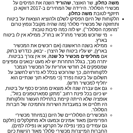
משה כחלון
, שר האוצר,
שהוריד
השנה את המיסים על
מכשירי הסלולר. הירידה של המחירים ב-2017 דווקא כן
תיזקף לטובת
משה כחלון.
הלקוחות של היום הפסיקו לשלם ולהוציא הוצאות על ביטוח
ותחזוקה של מכשירי סלולר (מה שהיה מקובל ונפוץ טרום
"מהפכה הסלולר"). יש לזה כמה סיבות טובות:
מי שרוכש מכשיר מחו"ל או בחו"ל, ממילא אין לו ביטוח
בארץ.
ממילא בשנה הראשונה (אם רוכשים את המכשיר
בארץ), יש עליו ביטוח של היצרן - יבואן, כנדרש בחוק.
אם
מחליפים מכשיר כל שנה
, אז אין צורך בביטוח.
יתרה מכך, בגלל התחרות יש לא מעט יבואנים ומפיצים
שמספקים 24 חודשי אחריות על המכשיר הנמכר
ללקוחותיהם, כך שהרוכש בכלל לא נדרש לחשוב על
תשלום על ביטוח נפרד (כי ממילא תוך שנתיים הוא
יחליף למכשיר חדש).
גם אם עברה שנה ולא מוצאים מהכיס כסף על ביטוח,
יש כיום בכל פינת רחוב "מתקן סמארטפונים בזול",
אופציה שלא הייתה קיימת בתחילת העשור והלקוחות
היו תלויים אז במעבדות השירות והתמיכה של חברות
הסלולר.
המכשירים הסלולריים של היום (במיוחד מכשירי
הפרימיום) מאוד אמינים וכמעט ולא מתקלקלים (חלקם
גם עמידים בפני נפילה על הקרקע או נפילה למים).
החברות המייצרות מכשירי סלולר מאוד רגישות כיום