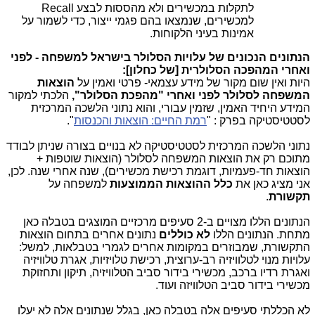
לתקלות במכשירים ולא מהססות לבצע Recall
למכשירים, שנמצאו בהם פגמי ייצור, כדי לשמור על
אמינות בעיני הלקוחות.
הנתונים הנכונים של עלויות הסלולר בישראל למשפחה - לפני
ואחרי המהפכה הסלולרית [של כחלון]:
היות ואין שום מקור של מידע עצמאי- פרטי ואמין על
הוצאות
המשפחה לסלולר לפני ואחרי "מהפכת הסלולר",
הלכתי למקור
המידע היחיד האמין, שזמין עבורי, והוא נתוני הלשכה המרכזית
לסטטיסטיקה בפרק : "
רמת החיים: הוצאות והכנסות
".
נתוני הלשכה המרכזית לסטטיסטיקה לא בנויים בצורה שניתן לבודד
מתוכם רק את הוצאות המשפחה לסלולר (הוצאות שוטפות +
הוצאות חד-פעמיות, דוגמת רכישת מכשירים), שנה אחרי שנה. לכן,
אני מציג כאן את
כלל ההוצאות הממוצעות
למשפחה על
תקשורת
.
הנתונים הללו מצויים ב-2 סעיפים מרכזיים המוצגים בטבלה כאן
מתחת. הנתונים הללו
לא כוללים
נתונים אחרים בתחום הוצאות
התקשורת, שמבוזרים במקומות אחרים לגמרי בטבלאות, למשל:
עלויות מנוי לטלוויזיה רב-ערוצית, רכישת טלויזיות, אגרת טלוויזיה
ואגרת רדיו ברכב, מכשירי בידור סביב הטלוויזיה, תיקון ותחזוקת
מכשירי בידור סביב הטלוויזה ועוד.
לא הכללתי סעיפים אלה בטבלה כאן, בגלל שנתונים אלה לא יעלו