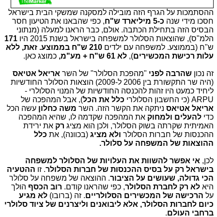
ההסתמכות על הגרף הזה מובילה למסקנה שמשקי הבית בישראל
חסכו מידי שנה
כ-5 מיליארד ש"ח
, כפי שהבאנו את הטיעון חסר
הבסיס הזה בתחילת הכתבה. אולם, כבר הראנו למעלה (מנתוני
הלמ"ס), שהוצאות הסלולר למשפחה בישראל בשנת 2015 היו
171
ש"ח (בממוצע. למשפחה עם ילדים
210 ש"ח בממוצע. זאת, ללא
עלות רכישת המכשירים
),
לא 61 ש"ח + מע"מ,
כמוצג כאן.
זה נכון
שהרבה לפני
"מהפכת הסלולר" של השר
אריאל אטיאס
(היה שר התקשורת בין 2006 ל-2009) הוצאות הסלולר החודשיות
ליחיד כמעט היו זהות להכנסה החודשיות של המנוי הסלולרי -
ARPU (כי החשבון הסלולרי
כלל את הכל
), אבל המהפכה של
אריאל אטיאס
ניתקה את הקשר הזה. השר
משה כחלון
עשה הכל
כדי
להעלים ולמחוק
את המהפכה שקדמה לו, שהיא המהפכה
האמיתית שקרתה בשוק הסלולר, ולכן הוא מציג
רק
את ירידת
ההכנסות של חברות הסלולר
ולא מציג
(בכוונה), את
כלל
ההוצאות של המשפחה על סלולר.
לכן,
אי אפשר להשוות את העלויות של הסלולר למשפחה
בישראל
רק על בסיס
ההכנסות של חברות הסלולר
. זו
ההטעיה
הכי גדולה, שעושים על הציבור
. ההוצאה של משפחה על סלולר
היא
לא רק לחברת הסלולר
, כפי שהראנו קודם.
רוב הכסף
הולך
על
הרכישה של המכשירים הסלולריים
. זה (ברובו)
לא מגיע
כיום לחברות הסלולר, אלא ליבואנים וליצרנים של ציוד סלולרי
ברחבי העולם
.