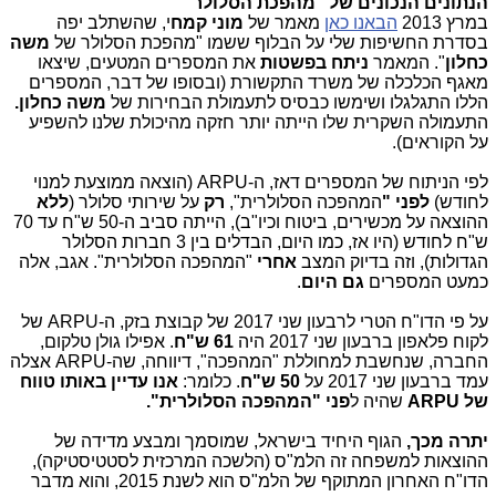
הנתונים הנכונים של "מהפכת הסלולר"
במרץ 2013
הבאנו כאן
מאמר של
מוני קמח
י, שהשתלב יפה
בסדרת החשיפות שלי על הבלוף ששמו "מהפכת הסלולר של
משה
כחלון
". המאמר
ניתח בפשטות
את המספרים המטעים, שיצאו
מאגף הכלכלה של משרד התקשורת (ובסופו של דבר, המספרים
הללו התגלגלו ושימשו כבסיס לתעמולת הבחירות של
משה כחלון.
התעמולה השקרית שלו הייתה יותר חזקה מהיכולת שלנו להשפיע
על הקוראים).
לפי הניתוח של המספרים דאז, ה-ARPU (הוצאה ממוצעת למנוי
לחודש)
לפני "
המהפכה הסלולרית",
רק
על שירותי סלולר (
ללא
ההוצאה על מכשירים, ביטוח וכיו"ב), הייתה סביב ה-50 ש"ח עד 70
ש"ח לחודש (היו אז, כמו היום, הבדלים בין 3 חברות הסלולר
הגדולות), וזה בדיוק המצב
אחרי
"המהפכה הסלולרית". אגב, אלה
כמעט המספרים
גם
היום
.
על פי הדו"ח הטרי לרבעון שני 2017 של קבוצת בזק, ה-ARPU של
לקוח פלאפון ברבעון שני 2017 היה
61 ש"ח
. אפילו גולן טלקום,
החברה, שנחשבת למחוללת "המהפכה", דיווחה, שה-ARPU אצלה
עמד ברבעון שני 2017 על
50 ש"ח
. כלומר:
אנו עדיין באותו טווח
של ARPU
שהיה ל
פני "המהפכה הסלולרית".
יתרה מכך,
הגוף היחיד בישראל, שמוסמך ומבצע מדידה של
ההוצאות למשפחה זה הלמ"ס (הלשכה המרכזית לסטטיסטיקה),
הדו"ח האחרון המתוקף של הלמ"ס הוא לשנת 2015, והוא מדבר