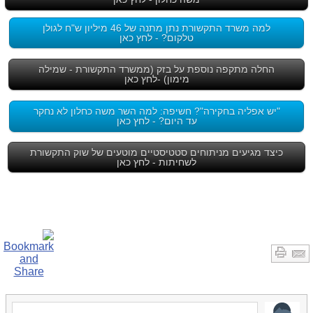
למה משרד התקשורת נתן מתנה של 46 מיליון ש"ח לגולן
טלקום? - לחץ כאן
החלה מתקפה נוספת על בזק (ממשרד התקשורת - שמילה
מימון) -לחץ כאן
"יש אפליה בחקירה"? חשיפה: למה השר משה כחלון לא נחקר
עד היום? - לחץ כאן
כיצד מגיעים מניתוחים סטטיסטיים מוטעים של שוק התקשורת
לשחיתות - לחץ כאן