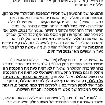
גם שגיאות, אבל הן לא נעשו מתוך איזו מטרה או כוונה פסולה,
פלילית או מגמתית.
התוצאה של ההטעיה [של חסידי "מהפכת הסלולר" של כחלון]
:
הכנסות חברות הסלולר (מה שמודדים במשרד התקשורת וגם
במשרד האוצר), אחרי
שניתקו את הקשר
בין המכשיר לחבילה
הסלולרית -
ירדו בתלילות
. זו הייתה תוצאה ברורה של "ניתוק
הזיקה" ושלל ההחלטות ותיקוני החקיקה שנעשו עד 2011. אולם, אני
לא מכיר שום מחקר או נתון מבוסס עצמאי (מלבד למ"ס), שבדק
את
הוצאות הסלולר למשפחה ממוצעת בישראל
, לפני ואחרי
"מהפכת הסלולר". את זה היה צריך להציג לציבור, לא רק את
ירידת
ההכנסות
של חברות הסלולר הוותיקות, מה ש
משה כחלון
וכל עדת
מעריציו
עושים מאז 2012 ועד היום.
אם אנשים קונים בחנות eBay (או באמזון, רק לשם הדוגמה...)
מכשיר סלולר מתקדם בסין ב-1,500 ש"ח (כולל כיסוי מסך ונרתיק),
ברור שחברת הסלולר הישראלית
לא רואה כעת את ההכנסה הזו
מהלקוח וגם משרד התקשורת הישראלי לא רואה את ההכנסה
הזו בשוק הסלולר
. אבל,
הלקוח
כן מוציא את הכסף הזה מכיסו
על סלולר
, רק שכעת הכסף לא הולך לחברת הסלולר, הכסף
עובר ישר לספק הציוד בסין, לעיתים דרך כמה מתווכים, דוגמת
פורטלי המכירה של מכשירי הסלולר, וחברות השילוח.
כדי "להוכיח" את "החיסכון" למשפחה בישראל על הוצאות הסלולר,
משרד האוצר וגם עדר החסידים של
משה כחלון
מציגים בעיקר