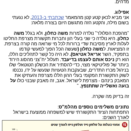
מדהים.
אפילוג
.
אני מביא לכאן קטע קטן מהמאמר
שכתבתי ב-2013
, לא נגעתי
בשום מילה, והקטע הזה מתגשם היום בצורה מלאה:
"מהפכת הסלולר" נולדה למרות
משה כחלון
, ולא בגלל
משה
כחלון.
היא נולדה כי שני בעלי הון וחברות תקשורת מצרפת החליטו
לעלות לארץ מסיבות שדי ברורות לכל מי שרואה מה קורה בצרפת.
זו המציאות. ל
משה
כחלון (
שעשה הכל הפוך למעשי קודמו
בתפקיד, השר
אריאל אטיאס).
לא היה כל קשר לתהליכים הללו,
הוא רק
ניכס אותם לעצמו בדיעבד
. תעלול יח"צני מהסוג הירוד
ביותר של פוליטיקאי מצוי, כדי להסתיר את הכשלון הטוטאלי שלו
בניהול מכרז התדרים, שבעקבות הטעויות שנעשו על ידו, נכנסו
לשוק התקשורת המקומי בעלי ההון הללו מצרפת והעתיקו את
המאבק בינהם - מצרפת לישראל. אגב, זה מאבק שבנוי כולו
על
בועה ואשלייה שתתנפץ.
"
זה בדיוק מה שקרה.
נתונים משלימים נוספים מהלמ"ס
:
התפתחות הציוד התקשורתי שיש למשפחה ממוצעת בישראל
לאורך השנים: