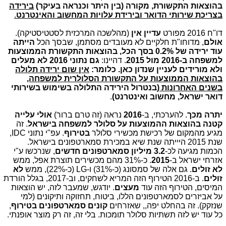
בהוצאות התקשורת, מקורה (בין היתר וכנראה בעיקר)
בירידה
בצריכת שירותי הדואר ובירידת עלויות המחשוב והאינטרנט
.
דו"ח 2016 מפורט
עדיין אין
(מהלשכה המרכזית לסטטיסטיקה).
אולם
, מדוחו"ת חלקיים לא מעובדים מסתמן, שבסך הכל
הייתה
עוד ירידה של 0.2% בסך הכל, בהוצאות התקשורת הממוצעות
למשפחה ב-2016 מול 2015
. דהיינו:
גם נתוני 2016 לא מעלים
ולא מורידים לעניין שנדון כאן. כלומר:
אין שום ירידה תלולה
בהוצאות הממוצעות על התקשורת הסלולרית למשפחה,
בשנים האחרונות
(בנטרול הירידה התלולה בשימוש בשירותי
דואר ישראל, מחשוב ואינטרנט)
.
יתרה מכך
. להערכתי, ב-
2016
נראה (זה טרם ברור)
אולי עלייה
קטנה בהוצאות ההמוצעות על סלולר למשפחה בישראל
. זה
מגיע מהמקום של רכישת מכשירי סלולר
בטירוף
. עפ"י נתוני IDC,
שנת 2015 היייתה שנת שיא במכירת סמארטפונים בישראל.
הכמות מגיעה לכ-
3.2 מיליון סמארטפונים חדשים
, שנרכשו ע"י
אזרחי ישראל ב-
2015
. כ-31% מהם מכשירים תוצרת אפל, ממש
לא זולים
. גם אלה של סמסונג (כ-31%) ו-LG (כ-22%), ממש
לא
זולים
. ב-2016 הטירוף הזה המריא לשחקים, וב-2017, בגלל הורדת
המיסים, הטירוף הזה עוד
מעצים
. יודגש, שמעבר לזה, יש הוצאות
על אביזרים לסמארטפונים הללו, ביטוח, תחזוקה ותיקונים (למי
שנזקק). זה בהחלט יפה,, שאזרחים
קונים סמארטפונים בטירוף
,
כל עוד יש לזה תשתיות סלולר תומכות. בלי זה, זה רק מוצר אופנתי.