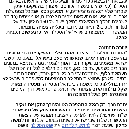
עקב אחרי הביצוע), כדי שנחזור ונגיע לחמישיה הראשונה בעולם
הסלולר (כמו שהיינו בעשור הקודם), יש צורך
בהשקעות עתק
,
שברור שלא תגענה מהמאדים, או ממענק כספי שנקבל מממשלת
ארה"ב. זה יגיע: או מהעלאות מחירים לצרכנים, או ממיסים (בדומה
לשפיכת הכסף הממשלתי בהיקף ישיר של 150 מיליון ש"ח על
Unlimited). ב-2 המקרים, מדובר
בעלייה צפויה
בהוצאות
המשפחה הממוצעת בישראל על הסלולר.
אין כרגע שום תכניות
כאלו
.
שורה תחתונה
:
"מהפכת הסלולר" היא אחד
מהתרגילים השיקריים הכי גדולים
בהיקפם והמדהימים, שנעשו אי פעם בישראל
. כמעט כל תושבי
ישראל
מאמינים, שקרה דבר הפוך לגמרי
, ממה שנמצא בנתונים
הברורים כשמש, שהוצגו כאן, מנתונים הגלויים לכל. זה הכוח של
תעמולת בלוף, שנתמכת ע"י רוב כלי התקשורת, בחוסר הבנה
בסיסי. לא רק שהוצאות הסלולר
הממוצעות
למשפחה בישראל
לא
ירדו בתלילות,
כל משפחה בישראל
הפסידה ומפסידה מאות
שקלים לחודש
(בהוצאות ישירות ועקיפות, למשל דרך המיסים
והפנסיה),
רק
בגלל המהפכה הזו.
יתרה מכך:
רק בגלל המהפכה הזו והצורך לתקן את נזקיה
הישנים והחדשים
, יהיה צורך
בהשקעות עתק של מיליארדי
ש"ח
, שתיפולנה (איך לא) על התקציב הממוצע של הוצאות
התקשורת של תושבי ישראל בשנים הבאות. הכל תודות ל
משה
כחלון
, שכעת רוצה
להמשיך להרוס
את
שוק הסלולר
. פשוט