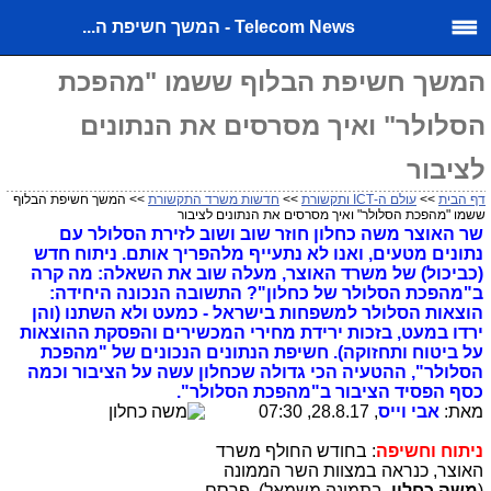
Telecom News - המשך חשיפת ה...
המשך חשיפת הבלוף ששמו "מהפכת
הסלולר" ואיך מסרסים את הנתונים
לציבור
דף הבית
>>
עולם ה-ICT ותקשורת
>>
חדשות משרד התקשורת
>> המשך חשיפת הבלוף
ששמו "מהפכת הסלולר" ואיך מסרסים את הנתונים לציבור
שר האוצר משה כחלון חוזר שוב ושוב לזירת הסלולר עם
נתונים מטעים, ואנו לא נתעייף מלהפריך אותם. ניתוח חדש
(כביכול) של משרד האוצר, מעלה שוב את השאלה: מה קרה
ב"מהפכת הסלולר של כחלון"? התשובה הנכונה היחידה:
הוצאות הסלולר למשפחות בישראל - כמעט ולא השתנו (והן
ירדו במעט, בזכות ירידת מחירי המכשירים והפסקת ההוצאות
על ביטוח ותחזוקה). חשיפת הנתונים הנכונים של "מהפכת
הסלולר", ההטעיה הכי גדולה שכחלון עשה על הציבור וכמה
כסף הפסיד הציבור ב"מהפכת הסלולר".
מאת:
אבי וייס
, 28.8.17, 07:30
ניתוח וחשיפה
: בחודש החולף משרד
האוצר, כנראה במצוות השר הממונה
(
משה כחלון
, בתמונה משמאל), פרסם