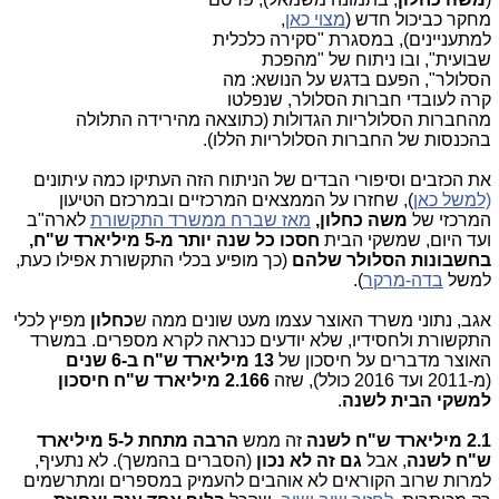
מחקר כביכול חדש (
מצוי כאן
,
למתעניינים), במסגרת "סקירה כלכלית
שבועית", ובו ניתוח של "מהפכת
הסלולר", הפעם בדגש על הנושא: מה
קרה לעובדי חברות הסלולר, שנפלטו
מהחברות הסלולריות הגדולות (כתוצאה מהירידה התלולה
בהכנסות של החברות הסלולריות הללו).
את הכזבים וסיפורי הבדים של הניתוח הזה העתיקו כמה עיתונים
(למשל כאן
), שחזרו על הממצאים המרכזיים ובמרכזם הטיעון
המרכזי של
משה כחלון,
מאז שברח ממשרד התקשורת
לארה"ב
ועד היום, שמשקי הבית
חסכו כל שנה יותר מ-5 מיליארד ש"ח,
בחשבונות הסלולר שלהם
(כך מופיע בכלי התקשורת אפילו כעת,
למשל
בדה-מרקר
).
אגב, נתוני משרד האוצר עצמו מעט שונים ממה ש
כחלון
מפיץ לכלי
התקשורת ולחסידיו, שלא יודעים כנראה לקרא מספרים. במשרד
האוצר מדברים על חיסכון של
13 מיליארד ש"ח ב-6 שנים
(מ-2011 ועד 2016 כולל), שזה
2.166 מיליארד ש"ח חיסכון
למשקי הבית לשנה
.
2.1 מיליארד ש"ח
לשנה
זה ממש
הרבה מתחת ל-5 מיליארד
ש"ח לשנה
, אבל
גם זה
לא נכון
(הסברים בהמשך). לא נתעיף,
למרות שרוב הקוראים לא אוהבים להעמיק במספרים ומתרשמים