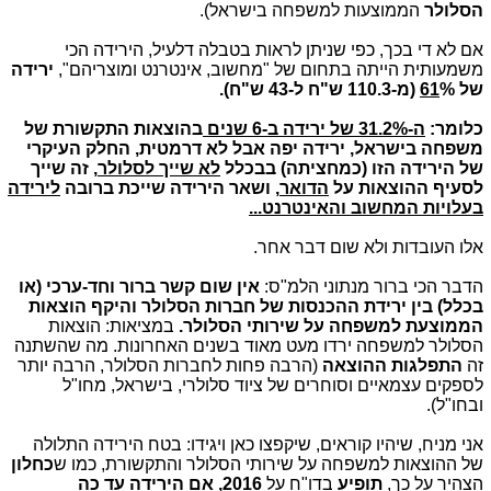
הסלולר
הממוצעות למשפחה בישראל).
אם לא די בכך, כפי שניתן לראות בטבלה דלעיל, הירידה הכי
משמעותית הייתה בתחום של "מחשוב, אינטרנט ומוצריהם",
ירידה
של
% (מ-110.3 ש"ח ל-43 ש"ח).
61
כלומר:
ה-31.2% של ירידה ב-6 שנים
בהוצאות התקשורת של
משפחה בישראל, ירידה יפה אבל לא דרמטית, החלק העיקרי
של הירידה הזו (כמחציתה) בבכלל
לא שייך לסלולר
, זה שייך
לסעיף ההוצאות על
הדואר
, ושאר הירידה שייכת ברובה
לירידה
בעלויות המחשוב והאינטרנט...
אלו העובדות ולא שום דבר אחר.
הדבר הכי ברור מנתוני הלמ"ס:
אין שום קשר ברור וחד-ערכי (או
בכלל) בין ירידת ההכנסות של חברות הסלולר והיקף הוצאות
הממוצעת למשפחה על שירותי הסלולר.
במציאות: הוצאות
הסלולר למשפחה ירדו מעט מאוד בשנים האחרונות. מה שהשתנה
זה
התפלגות ההוצאה
(הרבה פחות לחברות הסלולר, הרבה יותר
לספקים עצמאיים וסוחרים של ציוד סלולרי, בישראל, מחו"ל
ובחו"ל).
אני מניח, שיהיו קוראים, שיקפצו כאן ויגידו: בטח הירידה התלולה
של ההוצאות למשפחה על שירותי הסלולר והתקשורת, כמו ש
כחלון
הצהיר על כך,
תופיע
בדו"ח על
2016, אם הירידה עד כה