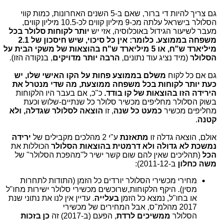
גם צריך להיות די ברור, שאם ב-5 השנים האחרונות, כמות קווי
הסלולר בישראל עלתה מכ-9 מיליון קווים לכ-10.5 מיליון קווים,
מעבר לשיעור הגידול באוכלוסיה, אזי יש
יותר לקוחות סלולר בכל
משפחה בממוצע. כלומר: אין כל סיכוי, שיש חיסכון של 2.1
מיליארד ש"ח, או 5 מיליארד ש"ח בהוצאות של משקי הבית על
הסלולר
(מיד נציג עוד נתונים,
הרבה יותר מדויקים
, בנקודה הזו).
גם אם כל לקוח
משלם בממוצע פחות על הקו האישי שלו, יש
כעת יותר לקוחות בכל משפחה ממוצעת, מה שדי מנטרל את
הירידה הזו בהוצאות של קו בודד.
כ"כ, אם בעבר היו הלקוחות
בשוק הסלולר מחליפים מכשיר סלולר כל שנתיים-שלוש וכעת
מחליפים מכשיר
כמעט כל שנה
, זו
הוצאה לסלולר שגדלה, ולא
קטנה
.
אולם, הוצאה גדלה זו
מתאזנת
ע"י 2 מהלכים מקבילים של
ירידה
נמשכת לא גדולה ולא דרמטית בהוצאות הסלולר
הכוללות את
הכל
(תהליכים שאין להם שום קשר ישיר ל"מהפכת הסלולר" של
משה כחלון
ב-2011-12):
מחירי מכשירי הסלולר יורדים כל הזמן (התודות לתחרות
מסין). היקף הלקוחות,שרוכשים מכשירי סלולר ישירות מחו"ל
או בחו"ל, נמצא כל הזמן
בעלייה
. עדיין אין לנו את נתוני שנת
2017 מהלמ"ס, אבל המחירים של מכשירי
הסלולר
ממשיכים לרדת
, הפעם (ב-2017) זה
כן בזכות