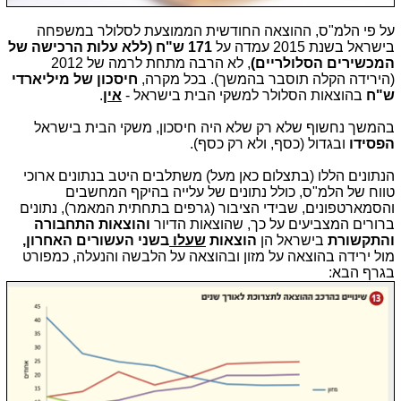
על פי הלמ"ס, ההוצאה החודשית הממוצעת לסלולר במשפחה
בישראל בשנת 2015 עמדה על
171 ש"ח (ללא עלות הרכישה של
המכשירים הסלולריים)
, לא הרבה מתחת לרמה של 2012
(הירידה הקלה תוסבר בהמשך). בכל מקרה,
חיסכון של מיליארדי
ש"ח
בהוצאות הסלולר למשקי הבית בישראל -
אין
.
בהמשך נחשוף שלא רק שלא היה חיסכון, משקי הבית בישראל
הפסידו
ובגדול (כסף, ולא רק כסף).
הנתונים הללו (בתצלום כאן מעל) משתלבים היטב בנתונים ארוכי
טווח של הלמ"ס, כולל נתונים של עלייה בהיקף המחשבים
והסמארטפונים, שבידי הציבור (גרפים בתחתית המאמר), נתונים
ברורים המצביעים על כך, שהוצאות הדיור
והוצאות התחבורה
והתקשורת
בישראל הן
הוצאות
שעלו
בשני העשורים האחרון,
מול ירידה בהוצאה על מזון ובהוצאה על הלבשה והנעלה,
כמפורט
בגרף הבא: