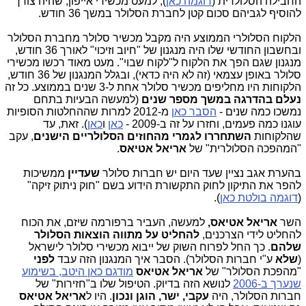
החבילה הסלולרית (
דוגמה כאן
), למעט מכשירי אייפון, שהיה צורך
להוסיף לגביהם סכום קטן לחברת הסלולר במשך 36 חודש.
הלקוח הסלולרי הממוצע היה מקבל מכשיר סלולר מחברת הסלולר
ובחשבון החודשי שלו היה מנגנון של "חיוב וזיכוי" לאורך 36 חודש,
מנגנון שגם הפך את הלקוח ל"לקוח שבוי". מעט מאוד רכשו מכשירי
סלולר באופן עצמאי (זה לא היה כדאי), ובגלל המנגנון של 36 חודש,
הלקוחות היו מחליפים מכשיר סלולר אחת ל-3 שנים בממוצע. כל זה
נעלם בהדרגה במשך מספר שנים
(למעשה הבעיות בתחם
נמשכו כמה שנים -
הסבר כאן
מ-2012 למרות שההחלטות הסופיות
עוגנו כמה פעמים, וחזרו על זה ב-2009 -
כאן
ו
כאן
). זאת, עד
שהלקוחות
השתחררו לגמרי מהחוזים הסלולריים הישנים
, עקב
"המהפכה הסלולרית" של
אריאל אטיאס
.
בהערת אגב נציין שעד היום יש חברות סלולר
שעדיין
ממשיכות
להפר את התיקון לחוק התקשורת הידוע בשם "חוק ניתוק זיקה"
(
דוגמה בולטת כאן
).
השר
אריאל אטיאס,
למעשה, העביר ברפורמה שיזם, את הכוח
להחליט לידי הצרכנים,
להחליט על מתווה הוצאות הסלולר
שלהם
. כך החל לפרוח השוק של ייבוא מכשירי סלולר לישראל
(
שלא
ע"י חברות הסלולר). הסבר איך המנגנון הזה עבד
לפני
"מהפכת הסלולר" של
אריאל אטיאס
מודגם כאן היטב, בשימוע
שנערך ב-2006
לנושא הזה בדיוק. הטיפול שלו ב"חזירות" של
חברות הסלולר, היה
עקבי, ישר, הוגן ונכון
. היו ל
אריאל
אטיאס