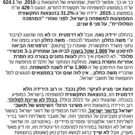
כך או כך, אפשר לראות, שמהשיא של ההוצאות ב-
2010
, של
624.1
ש"ח בממוצע למשפחה על תקשורת לחודש, הגענו ל-
429
ש"ח
בממוצע ב-
2015
. ירידה של
כ-31.2% בהוצאות התקשורת
הממוצעות למשפחה בישראל, לפני ואחרי "המהפכה
הסלולרית", על פני 6 שנים.
בהחלט
ירידה נאה
, אבל
לא דרמטית
. זה
לא
מה שהוצג לציבור
ע"י
משה כחלון
. המועמד לכנסת -
משה כחלון
הציג בזמנו את
נתוני משרד התקשורת, שאמרו כך [ציטוט]: "
הרפורמה הביאה
לחיסכון של
1,900 שקל בשנה
לבית-אב שמחזיק ב-3 מכשירי
סלולר
". לא להאמין איך ניתן
לעוות נתונים בצורה כזו חסרת
אחריות וחסרת בושה
. מחלקת המחקר של הלמ"ס מחפשת עד
היום את החיסכון של ה-
1,900 ש"ח לשנה למשפחה
, כמו
שהכריז
משה כחלון
...
אין לזה
שום זכר בממצאים
הנוגעים לסל
ההוצאות של תושבי ישראל.
וכעת אני מגיע לעיקר: חלק נכבד
, או
רוב
הירידה הלא
דרמטית
הזו,
בהוצאות התקשורת
למשפחה בישראל, כמופיע
בטבלה, שהצגתי כאן, עד 2015 (כולל),
בכלל לא שייכת לסלולר
.
רוב הירידה בהוצאות היא
משינוי הרגלי השימוש של תושבי
ישראל
בדואר ישראל.
הדו"חות הכספיים של דואר ישראל בעשור
האחרון מצביעים על המהפך הזה, של מעבר משליחת דואר בנייר
לשליחת דואר אלקטרוני ומסרים מיידיים - באינטרנט. זה שדואר
ישראל לא הסתגל במהירות למהפכה הדיגיטלית הזו, זה דיון מאוד
מעניין, אבל
לא שייך
כרגע לנושא הנדון כאן (שעוסק בהוצאות