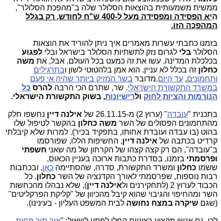
ממשית משמעותית בהוצאות הסלולר שלה ב"מהפכת הסלולר",
ה
יא הפסידה ומפסידה מעל ל-400 ש"ח לחודש,
רק בגלל
המהפכה הזו.
בזמנו כתבתי עשרות מאמרים איך ניתן להוריד את הוצאות
הסלולר
בלי
לגרום נזק לתשתיות הסלולר בישראל ובלי
לפגוע
בכלכלת המדינה. עשו את זה כמעט בכל העולם. אבל, את
משה
כחלון
זה בכלל לא עניין. הוא אמן בלהטוטי לשון ו
בתרגילים
ותחמונים
,
עד היום
.מדובר
בשר המזיק ביותר שהיה אי פעם
במשרד התקשורת הישראלי
. שר, שתרם הכי הרבה
להרס
כל
הנורמות והציות לחוק
ול
רישיונות
, בשוק התקשורת הישראלי.
בתכנית "
עובדה
" (ערוץ 2) מ-26.11.15 של
אילנה דיין
נחשפו חלק
מהתחמונים הפסולים של השר
משה כחלון
בהקשר לטיפול שלו
בהוט (בו עבדה ועובדת אחותו, בתפקיד בכיר). למרות שלא קיבלתי
קרדיט בכתבה של
אילנה דיין
, החשיפות הללו, שפורסמו
ב"עובדה", הם רק קצה קצהו של הקרחון של מה שאני
חשפתי
ופרסמתי
בזמנו, בסדרת כתבות ארוכה בעניין הכאוס,
ששמו
כחלון
ומשרד התקשורת, סדרה, שהסתיימה
כאן
, ובכתבות
רבות נוספות, שפרסמתי לאורך הקדנציה של השר
כחלון
. כל
הכבוד לערוץ 2 (לתחקירנים ול
אילנה דיין
), שלא נבהלו מהכחשות
השר ומהחיפוי והגיבוי שהוא קיבל מהכיוון של "קליקת הפרקליטים"
(שגם
שיקרה במצח נחושה
לבית המשפט העליון - בעינינו).
לכן, גם אנשי מקצוע רציניים החלו לפתע לשאול: "
איך תוך פחות