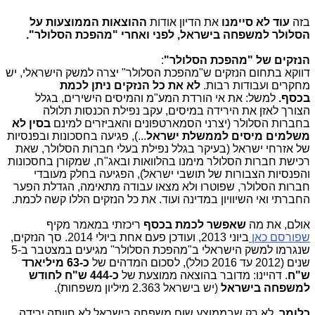
בזה
עוד לא סיימנו
את הדיון אודות
ההוצאות הממוצעות על
הסלולר למשפחה בישראל, לפני ואחרי "מהפכת הסלולר".
הנזקים של "מהפכת הסלולר"
:
דווקא בתחום הנזקים ש"מהפכת הסלולר" יצרה למשק הישראלי, יש
מחקרים ועבודות רבות.
לא את כל הנזקים ניתן לכמת
בכסף.
למשל: את אי הורדת המע"מ והמיסים הישירים, בגלל
הצורך לאזן את הירידה במיסים, עקב נפילת הכנסות תלולה
בחברות הסלולר (יצרני הסמארטפונים והאביזרים למינם
בסין לא
משלמים מיסים לממשלת ישראל
...), פגיעה בחסכונות ובפנסיות
של אזרחי ישראל (בעיקר בגלל נפילת בעלי חברות הסלולר, שאת
רכישת חברות הסלולר מימנו בהלוואות ובאג"ח, שמקורן בחסכונות
והפנסיות הצבורות של תושבי ישראל), הפגיעה בחלק מעובדי
חברות הסלולר, שפוטרו ולא מצאו עבודה מתאימה, הגדלת הפער
החברתי ואי השיוויון במדינה ועוד. את כל הנזקים הללו קשה לכמת.
אולם, את מה
שאפשר לכמת בכסף
ריכזתי במאמר מקיף
שפורסם כאן
ביוני 2013, ועודכן פעם אחת ביולי 2014. סך הנזקים,
שנגרמו למשק הישראלי ב"מהפכת הסלולר" מגיעים במצטבר ב-5
שנים (2012 עד 2016 כולל), לסכום המדהים של
כ-63 מיליארד
ש"ח
. דהיינו: מדובר בהוצאה ממוצעת של
כ-444 ש"ח לחודש
למשפחה בישראל
(יש בישראל 2.363 מיליון משפחות).
כלומר
, לא רק שבממוצע שום משפחה בישראל לא חוותה ירידה