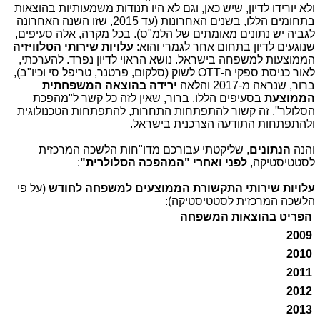
ולא יורידו לדיון, שיש כאן, וגם לא היו תנודות משמעותיות בהוצאות
בתחומים הללו, בשנים האחרונות (עד 2015, שזו השנה האחרונה
לגביה יש נתונים מאומתים של הלמ"ס). בכל מקרה, אלה סעיפים,
שנוגעים לדיון בתחום אחר לגמרי והוא:
עלויות שירותי הטלוויזיה
הממוצעות למשפחה בישראל. נושא הראוי לדיון נפרד. להערכתי,
לאור כניסת ספקי ה-OTT לשוק (סלקום, פרטנר, טריפל סי וכיו"ב),
ברור, שנראה מ-2017 והלאה
ירידה בהוצאה המשפחתית
הממוצעת
בסעיפים הללו. ברור, שאין לזה כל קשר ל"מהפכת
הסלולר", זה קשור להתפתחות התחרות, להתפתחות הטכנולוגית
ולהתפתחות התודעה הצרכנית בישראל.
והנה
הנתונים
,
שליקטתי עבורכם מדו"חות הלשכה המרכזית
לסטטיסטיקה,
לפני ואחרי "המהפכה הסלולרית"
:
עלויות שירותי התקשורת הממוצעים למשפחה
לחודש
(על פי
הלשכה המרכזית לסטטיסטיקה):
הפריט בהוצאות המשפחה
2009
2010
2011
2012
2013