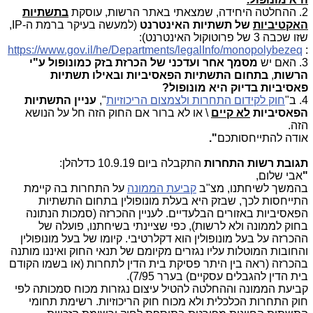
2. ההחלטה היחידה, שמצאתי באתר הרשות, עוסקת
בתשתיות
האקטיביות
של תשתיות האינטרנט
(למעשה בעיקר ברמת ה-
IP
,
שזו שכבה 3 של פרוטוקול האינטרנט):
https://www.gov.il/he/Departments/legalInfo/monopolybezeq
:
3. האם יש
מסמך אחר ועדכני של הכרזת בזק כמונופול ע"י
הרשות
,
בתחום התשתיות הפאסיביות ובאילו תשתיות
פאסיביות בדיוק היא מונופול?
4. ב"
חוק לקידום התחרות ולצמצום הריכוזיות
",
עניין התשתיות
הפאסיביות
לא קיים
\ או לא ברור אם החוק הזה חל על הנושא
הזה.
אודה להתייחסותכם
".
תגובת רשות התחרות
התקבלה ביום 10.9.19 כדלהלן:
"
אבי שלום,
בהמשך לשיחתנו, מצ"ב
קביעת הממונה
על התחרות בה קיימת
התייחסות לכך, שבזק היא בעלת מונופולין בתחום התשתיות
הפאסיביות באזורים הבלעדיים. לעניין ההכרזה (סמכות הנתונה
בחוק לממונה ולא לרשות), כפי שציינתי בשיחתנו, פועלה של
ההכרזה על בעל מונופולין הוא דקלרטיבי. קיומו של בעל מונופולין
והחובות המוטלות עליו נגזרים מקיומם של תנאי החוק ואיננו מותנה
בהכרזה (ראה בין היתר פסיקת בית הדין לתחרות (או בשמו הקודם
בית הדין להגבלים עסקיים) בערר 7/95).
קביעת הממונה וההחלטה להטיל עיצום נגזרות מכוח סמכותה לפי
חוק התחרות הכלכלית ולא מכוח חוק הריכוזיות. רשימת תחומי