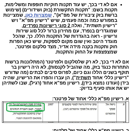
אם לא די בכך, יש עוד תקנות חוקיות חופפות ומשלימות,
תקנות בשם: "תקנות התקשורת (בזק ושידורים) (שימוש
ברשת בזק ציבורית של מפ"א)",
שמצויות כאן
, שמציינות
במפורש כמה וכמה פעמים, שיש "רישיון מפ"א" ויש
"רישיון תשתית", ואלה
2 סוגי רישיונות נפרדים
,
שמוגדרים בנפרד, עם מחירון ברור לכל סוג שירות
ורישיון - ראה בהגדרות של התקנות הללו. כך, שהכל
מוגדר היטב ואין שום מקום לספקות, שיש כאן הפרות
חוק ותקנות בקנה מידה אדיר, מצד סלקום ופרטנר,
שמצפצפות על החוק והתקנות.
אם לא די בכך, לא רק שלסלקום ולפרטנר (המתלוננות ברשות
התחרות כנגד בזק, מה שהוביל לקנסות), לא היה רישיון בר
תוקף בשנים הללו וגם כיום, לפרוס סיבים לבתים (מה שדורש
"רישיון כללי אחוד
תשתית
"), הן עברו והפרו את הרישיון, שהיה
בידן (ועודנו נמצא בידן), רישיון מפ"א אחוד (רגיל), שבו לשתיהן
יש את אותו סעיף בדיוק:
א. רישיון מפ"א כללי אחוד של פרטנר:
ב. רישיון מפ"א כללי אחוד של סלקום: