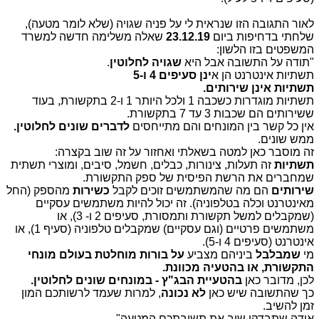
לאור התגובה הזו שנראית לי על פניה שגויה (שלא לומר מטעה),
שלחתי בדחיפות ביום
23.12.19
שאלה משלימה חדשה למשרד
המשפטים בזו הלשון:
"תודה על התשובה אבל היא
שגויה לחלוטין
.
תשתיות אינטרנט הן א
ינן סעיפים 4 ו-5
תשתיות אינן שירותים.
תשתיות מוגדרות כשכבה 1 ולכל היותר 1 ו-2 בתקשורת, בעוד
ששירותים הם שכבות 3 עד 7 בתקשורת.
אין כל קשר בין המונחים והם מתייחסים
לדברים שונים לחלוטין.
ממש שונים.
זה מוסבר כאן למטה בשאלתי ואחזור על זה שוב בקצרה:
תשתיות
זה תעלות, צינורות, כבלים, חשמל, סיבים, ומוצרי תשתית
שמחברים את הרשת הפיסית של ספק התקשורת.
שירותים
הם מה שהמשתמשים זוכים לקבל
כשירות
מהספק (החל
מאינטרנט וכלה בטלפוניה). זה יכול להיות משתמשים עסקיים
(שמקבלים למשל תקשורת ותמסורת, סעיפים 2 ו- 3), או
משתמשים פרטיים (וגם עסקיים) שמקבלים טלפוניה (סעיף 1), או
אינטרנט (סעיפים 4 ו-5).
מי
שמבלבל
ביניהם מצביע
על בורות מוחלטת בעולם מונחי
התקשורת, או בהטעיה מכוונת.
לכן, מדובר כאן
בהטעיית הבג"ץ - במונחים שונים לחלוטין.
כך שהתשובה שיש כאן
לא נכונה
, למרות שעמד לרשותכם המון
זמן להשיב.
אודה שתבדקו שוב את תשובתכם המטעה".