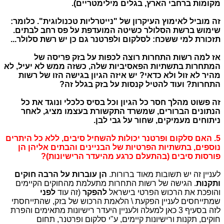
מקומות ברחבי הארץ, בגלים מילימטריים).
זה מוביל לאימוץ העיקרון של "נייטרליות טכנולוגית". כלומר:
שימוש ברשת הסלולר כשיטה המועדפת על פס רחב לבתים.
תזכורת למי ששכח: לסלקום ולפרטנר גם כן יש רשת סלולר...
אז למה רשות התחרות רוצה לכפות על בזק פריסה של
המתחרות בתשתיות הפאסיביות שלה, כשזה ממש לא יעיל, לא
מהיר לא זול ולא כדאי? יש איזה הגיון בגישה הזו של רשות
התחרות? ועוד להטיל קנסות על בזק בגלל זה?
זה פשוט מהלך חסר כל הגיון וכל בסיס כלכלי ונוגד את כל
הנתונים הברורים, שמשרד התקשורת בעצמו מציג, לאחר
ניתוחים מעמיקים, שחור על גבי לבן.
5. האם סלקום ופרטנר יכולות להשחיל סיבים, ללא כל היתרים
נוספים, בתשתיות הפרטיות של הבניינים והבתים אליהן הן
פורסות סיבים (בהתעלם כרגע מהיעדר הרישיונות)?
לעניין זה יש תשובות מאוד ברורות.
הן עוברות על הרבה חוקים
ותקנות
. הגישה של רשות התחרות מתעלמת מהחוקים הקיימים
והופכת את הרכוש הפרטי בישראל
להפקר
(זה עוד
לפני
שמתייחסים לעניין הפקעת \ הלאמת הרכוש של בזק, שהתייחסתי
לזה בסעיף 3 כאן למעלה ולעניין היעדר רישיונות מתאימים והפרת
חוקים, תקנות ורישיונות קיימים, ע"י סלקום ופרטנר, תחום