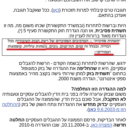
תגובה טרם קיבלתי למרות תזכורת (
כאן
). ככל שאקבל תגובה,
אעדכן בהתאם.
היות וברשות לתחרות (ובמשרד התקשורת) שכחו משום מה, מה זו
תשתית פסיבית
, אז הנה הגדרת חוק התקשורת סעיף 5 (י),
הגדרות מאוד ברורות לעניין זה:
ידגש, שהרשות לתחרות (בשמה הקודם - הרשות להגבלים
עסקיים), היא זו
שהחליפה
את ההגדרה של בזק כמונופול
בתחום
"
תשתית בזק
למתן שירותי גישה בקצב מהיר באמצעות
ספקי אינטרנט", הגדרה משנת 2000.
למה ההגדרה הזו הוחלפה?
משום שבזק ערערה עליה בפני בית הדין להגבלים עסקיים וטענותיה
לא התקבלו
, אבל סוכם בבית הדין, שהממונה על ההגבלים
העסקיים
יבדוק מחדש
את ההגדרות ונתח השוק של בזק (
ההחלטה
הזו מ-9.6.2003
כאן
).
לאחר הבדיקות, פרסם הממונה על ההגבלים העסקיים
החלטה
חדשה
המצויה כאן
, ב-10.11.2004, שבו ההגדרה מ-2010