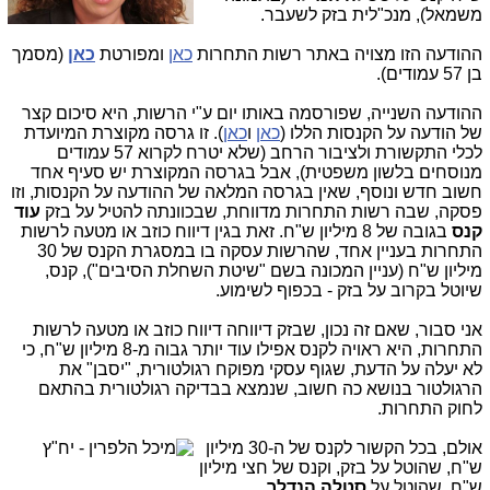
משמאל), מנכ"לית בזק לשעבר.
ההודעה הזו מצויה באתר רשות התחרות
כאן
ומפורטת
כאן
(מסמך
בן 57 עמודים).
ההודעה השנייה, שפורסמה באותו יום ע"י הרשות, היא סיכום קצר
של הודעה על הקנסות הללו (
כאן
ו
כאן
). זו גרסה מקוצרת המיועדת
לכלי התקשורת ולציבור הרחב (שלא יטרח לקרוא 57 עמודים
מנוסחים בלשון משפטית), אבל בגרסה המקוצרת יש סעיף אחד
חשוב חדש ונוסף, שאין בגרסה המלאה של ההודעה על הקנסות, וזו
פסקה, שבה רשות התחרות מדווחת, שבכוונתה להטיל על בזק
עוד
קנס
בגובה של 8 מיליון ש"ח. זאת בגין דיווח כוזב או מטעה לרשות
התחרות בעניין אחד, שהרשות עסקה בו במסגרת הקנס של 30
מיליון ש"ח (עניין המכונה בשם "שיטת השחלת הסיבים"), קנס,
שיוטל בקרוב על בזק - בכפוף לשימוע.
אני סבור, שאם זה נכון, שבזק דיווחה דיווח כוזב או מטעה לרשות
התחרות, היא ראויה לקנס אפילו עוד יותר גבוה מ-8 מיליון ש"ח, כי
לא יעלה על הדעת, שגוף עסקי מפוקח רגולטורית, "יסבן" את
הרגולטור בנושא כה חשוב, שנמצא בבדיקה רגולטורית בהתאם
לחוק התחרות.
אולם, בכל הקשור לקנס של ה-30 מיליון
ש"ח, שהוטל על בזק, וקנס של חצי מיליון
ש"ח, שהוטל על
סטלה הנדלר
,