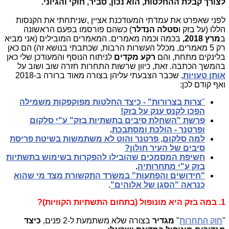
לצורך קבלת ההחלטות, הוא נכון, סביר, חוקי והגיוני.
לפני שאפרט את עמדתי המעודכנת אציין ,שניתחתי את הקנסות
הללו (על בזק ו
סטלה הנדלר
) כשהם פורסמו בפעם הראשונה
ב
מרץ 2018,
בכמה וכמה מאמרים. המאמרים המובילים (אני מביא
רק 5 מאמרים, מכלל העשרות הרבות, שכתבתי בנושא זה) הם כאן
בלינקים מתחת, והם
רקע מקדים
לניתוח הנוסף והמעודכן שלי כאן
בהמשך הכתבה. זאת, כיוון שרשות התחרות חזרה שוב ושוב על
אותן טעויות
, שכבר הצבעתי עליהן בצורה מאוד ברורה ב-2018
ואף קודם לכן:
"
צרות בצרורות" - כיצד החלטות מפוקפקות משמילה
הפכו לקנס ענק על בזק!
פרשת "השחלת סיבים בתשתיות בזק" ע"י סלקום
ופרטנר - הולכת ומסתבכת
.
למה סלקום, פרטנר והוט לא משתמשות בשיטת פריסת
סיבים של העיר חולון?
חשיפת המסמכים שהובילו להפקרות בשימוש בתשתיות
בזק ע"י מתחרותיה
.
"חידושים והפתעות" במשרד התקשורת מצד מי שהוא
כנראה "הסגן של אלוהים"
.
1. במה בזק היא מונופול (בתחום התשתיות הקוויות)?
"
חוק התחרות
"
מגדיר
בצורה שלא משתמעת ל-2 פנים,
כיצד