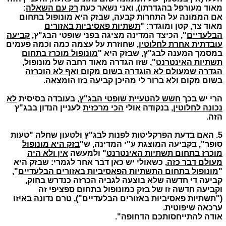
מאוד מעורפל בהגדרתו), ואני נשאר כעת
רק עם השאלה
:
אם הממונה על התחרות קבעה, שבזק היא מונופול בתחום
מאוד צר, קטן ומוגדר: "
תשתיות פאסיביות באזורים
הבלעדיים
", הכיצד המדינה מציגה בפני שופטי הבג"ץ,
קביעה
עובדתית אחרת לחלוטין
, שחוזרת על עצמה כמה וכמה פעמים
במסמך המענה לבג"ץ, שבזק היא "
מונופול מוכרז בתחום
תשתיות האינטרנט
", שזו הגדרה מאוד רחבה של מונופול,
הגדרה שמעולם לא הוגדרה בשום מקום ואף לא הוכרזה
בשום מקום ולא ברור לי מהיכן קביעה כזו הומצאה
.
הרי יש בכך
חשש להטעיית שופטי הבג"ץ
, בעובדה בסיסית
לא
נכונה לחלוטין,
בנקודה אולי
הכי מרכזית
לעניין הנדון בבג"ץ
הזה.
5. האם בדעת הפרקליטות לפנות לבג"ץ ולטעון שחלה "טעות
סופר", בקביעה המוצגת ע"י המדינה, ש"
בזק היא מונופול
מוכרז בתחום תשתיות האינטרנט
" ולמעשה
אין ולא היה
מעולם דבר כזה
, כשאולי יש כאן דבר אחר לגמרי: שבזק היא
"
מונופול בתחום התשתיות הפאסיביות באזורים הבלעדיים
",
קביעה די חדשה שלא בוצעה לגביה הכרזה כנדרש בחוק,
וקביעה חדשה זו של בזק כמונופול בתחום ספציפי זה
("תשתיות פאסיביות באזורים הבלעדיים"), טרם נדונה באיזו
ערכאה שיפוטית.
אודה להתייחסותכם הדחופה".