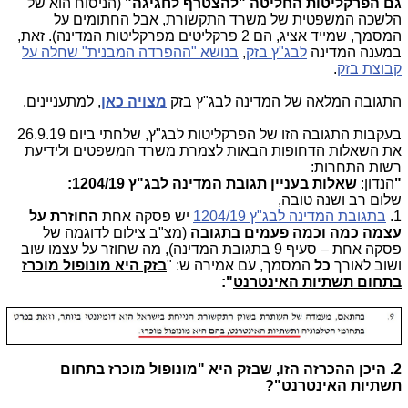
גם הפרקליטות החליטה "להצטרף לחגיגה"
(הניסוח הוא של
הלשכה המשפטית של משרד התקשורת, אבל החתומים על
המסמך, שמייד אציג, הם 2 פרקליטים מפרקליטות המדינה). זאת,
במענה המדינה
לבג"ץ בזק
,
בנושא "ההפרדה המבנית" שחלה על
קבוצת בזק
.
התגובה המלאה של המדינה לבג"ץ בזק
מצויה כאן
, למתעניינים.
בעקבות התגובה הזו של הפרקליטות לבג"ץ, שלחתי ביום 26.9.19
את השאלות הדחופות הבאות לצמרת משרד המשפטים ולידיעת
רשות התחרות:
"
הנדון:
שאלות בעניין תגובת המדינה לבג"ץ 1204/19:
שלום רב ושנה טובה,
1.
בתגובת המדינה לבג"ץ 1204/19
יש פסקה אחת
החוזרת על
עצמה כמה וכמה פעמים בתגובה
(מצ"ב צילום לדוגמה של
פסקה אחת – סעיף 9 בתגובת המדינה), מה שחוזר על עצמו שוב
ושוב לאורך
כל
המסמך, עם אמירה ש: "
בזק היא מונופול מוכרז
בתחום תשתיות האינטרנט
":
2. היכן ההכרזה הזו, שבזק היא "מונופול מוכרז בתחום
תשתיות האינטרנט"?