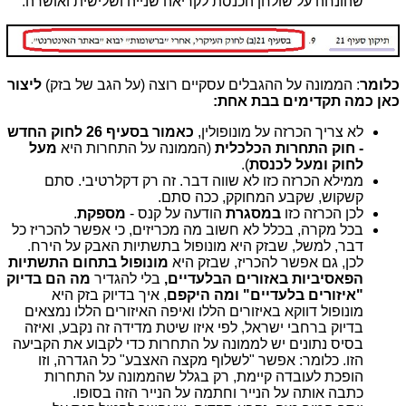
שהונחה על שולחן הכנסת לקריאה שנייה ושלישית ואושרה:
כלומר
: הממונה על ההגבלים עסקיים רוצה (על הגב של בזק)
ליצור
כאן כמה תקדימים בבת אחת:
לא צריך הכרזה על מונופולין,
כאמור בסעיף 26 לחוק החדש
- חוק התחרות הכלכלית
(הממונה על התחרות היא
מעל
לחוק ומעל לכנסת
).
ממילא הכרזה כזו לא שווה דבר. זה רק דקלרטיבי. סתם
קשקוש, שקבע המחוקק, ככה סתם.
לכן הכרזה כזו
במסגרת
הודעה על קנס -
מספקת
.
בכל מקרה, בכלל לא חשוב מה מכריזים, כי אפשר להכריז כל
דבר, למשל, שבזק היא מונופול בתשתיות האבק על הירח.
לכן, גם אפשר להכריז, שבזק היא
מונופול בתחום התשתיות
הפאסיביות באזורים הבלעדיים,
בלי להגדיר
מה הם בדיוק
"איזורים בלעדיים" ומה היקפם
, איך בדיוק בזק היא
מונופול דווקא באיזורים הללו ואיפה האיזורים הללו נמצאים
בדיוק ברחבי ישראל, לפי איזו שיטת מדידה זה נקבע, ואיזה
בסיס נתונים יש לממונה על התחרות כדי לקבוע את הקביעה
הזו. כלומר: אפשר "לשלוף מקצה האצבע" כל הגדרה, וזו
הופכת לעובדה קיימת, רק בגלל שהממונה על התחרות
כתבה אותה על הנייר וחתמה על הנייר הזה בסופו.