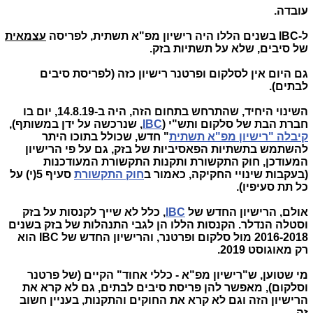
עובדה.
ל-IBC בשנים הללו היה רישיון מפ"א תשתית, לפריסה
עצמאית
של סיבים, שלא על תשתיות בזק.
גם היום אין לסלקום ופרטנר רישיון כזה (לפריסת סיבים
לבתים).
השינוי היחיד, שהתרחש בתחום הזה, היה ב-14.8.19, יום בו
חברת הבת של סלקום ותש"י (
IBC
, שנרכשה על ידן במשותף),
קיבלה "רישיון מפ"א תשתית
" חדש, שכולל בתוכו היתר
להשתמש בתשתיות הפאסיביות של בזק, גם על פי הרישיון
המעודכן, חוק התקשורת ותקנות התקשורת המעודכנות
(בעקבות שינויי החקיקה, כאמור ב
חוק התקשורת
סעיף 5(י) על
כל תת סעיפיו).
אולם, הרישיון החדש של
IBC
, כלל לא שייך לקנסות על בזק
וסטלה הנדלר. הקנסות הללו הן לגבי התנהלות של בזק בשנים
2016-2018 מול סלקום ופרטנר, והרישיון החדש של IBC הוא
רק מאוגוסט 2019.
מי שטוען, ש"רישיון מפ"א - כללי אחוד" הקיים (של פרטנר
וסלקום), מאפשר להן פריסת סיבים לבתים, גם לא קרא את
הרישיון הזה וגם לא קרא את החוקים והתקנות, בעניין חשוב
זה.