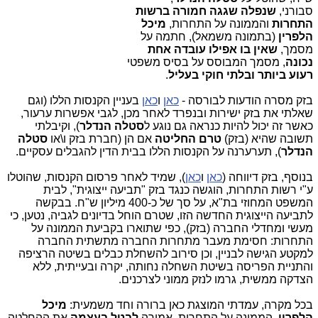
סבורני,
שנפלה שגגה חמורה ברשות
התחרות
והממונה על התחרות,
מיכל
הלפרין
(בתמונה משמאל), חתמה על
מסמך,
שאין בו אפילו עובדה אחת
נכונה
, מסמך המבוסס על בסיס משפטי
רעוע ביותר ובלתי חוקי בעליל
.
בזק מסרה הודעות לבורסה -
כאן
ו
כאן
בעניין הקנסות הללו (וגם
שאלתי את בזק ישירות ובנפרד לאחר מכן, לגבי אפשרות ערעור,
כאשר זה יכול להיות כנראה גם נוגע ל
סטלה הנדלר
), וקיבלתי
תשובה שהיא (בזק)
טרם החליטה
אם הן (חברת בזק ו\או
סטלה
הנדלר
), תערערנה על הקנסות הללו בבית הדין להגבלים עסקיים.
בנוסף, בזק דיווחה (
כאן
ו
כאן
), שמיד לאחר פרסום הקנסות, שהוטלו
ע"י רשות התחרות, הוגשה כנגד בזק "תביעה ייצוגית", לבית
המשפט המחוזי בת"א, על סך של כ-400 מיליון ש"ח. בבקשה
לתביעה הייצוגית החדשה הזו, שטרם הוחל בדיונים לגביה, נטען, כי
מעשי ומחדלי החברה (בזק), כפי שתוארו בקביעת הממונה על
התחרות: חסימת מעבר מתחרות החברה מתשתית החברה
למקטע הגישה לבניין, וכן סירוב להשחלת כבלים בשיטה הרציפה
והתניית הפריסה בשיטת השחלה נחותה, יקרה ובעייתית, ללא
הצדקה ממשית, גרמו לנזק ממוני לצרכנים.
בכל מקרה, עמדתי המוצגת כאן ברורה וחד משמעית:
מיכל
הלפרין
, הממונה על התחרות, אמורה
לבטל בעצמה
את ההחלטה