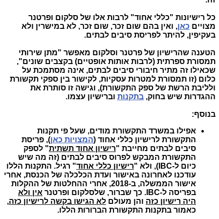
כל רישיונות "כללי אחוד" לרבות אלו של סלקום ופרטנר
מצויים
כאן
, ואין בהם שום זכר, שום זכר, לא במישרין ולא
בעקיפין, להיתר לפריסת סיבים לבתים.
הטענה שהרישיון של פרטנר וסלקום מאפשר "מתן שירותי
תמסורת ספרתית (לרבות אותות אופטיים) בקצבים שונים",
שכאילו זה מתיר חיבורי סיבים לבתים, אינה מסתמכת על
כלום (זו תמסורת למטרות עסקיות, לקישור בין ספקי תקשורת
ולליבת הרשת של ספק התקשורת), וגישה זו סותרת את
ההגדרות שיש בחוק,
בתקנות
וברישיון עצמו.
בנוסף:
אפילו במשרד התקשורת מודים, שעל פי תקנות
התקשורת לרישיון כללי אחוד (
המצויות כאן
), פריסת
סיבים לבתים מחייבת "
רישיון אחוד תשתית
" לספק
התקשורת המבקש לפרוס סיבים לבתים (זה מה שיש
כיום ל-IBC), ולא "
רישיון כללי אחוד
" רגיל. התקנות הללו
עודכנו לאחרונה באישור ועדת הכלכלה של הכנסת, אחרי
אישור הממשלה, ב-2018, אחרי ההחלטות של ההקלות
בפריסה ל-IBC. כך שברור, שלסלקום ופרטנר
אין ולא
היה רישיון כזה
והן מעולם
לא הגישו בקשה לרישיון כזה
,
כאמור בתקנות התקשורת הברורות הללו.