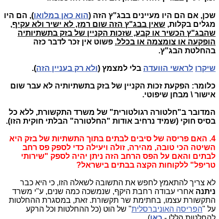
שכן, אם הם היו מעיינים בבג"ץ הזה (
הוא כאן במלואו
), הם היו
מגלים בקלות,
שאין בבג"ץ הזה שום רמז, לא ישיר ולא עקיף,
שהבג"ץ הכשיר או קבע, שזכות הקניין של בזק בתשתיותיה
הופקעה או צומצמה או בכלל.
פשוט אין זכר לדבר כזה
בהחלטת הבג"ץ.
שיקרו
לראשי הוועדה
בלי למצמץ (
ולא רק בעניין הזה
).
כלומר: הפקעת זכות הקניין של בזק בתשתיותיה לא עבר שום
אישור \ מבחן שיפוטי.
המדובר ב"חלטורה רגולטורית" של משרד התקשורת, ללא כל
בסיס חוקי (שמיד נרחיב אודות "החלטורה" הבלתי חוקית הזו).
4. האם פריסה של סיבים לבתים בתוך התשתיות של בזק היא
השיטה הכי טובה, מהירה, זולה ויעילה כדי לספק פס רחב
לבתים והאם על הפס הרחב הזה ניתן יהיה לספק "שירותי
טריפל" ללקוחות הקצה בבתים בישראל?
לא צריך להתאמץ לחפש את התשובה לשאלה הזו, כי היא כבר
ניתנה
אחרי עבודה רחבת היקף, שנמשכה כמה שנים, ע"י משרד
התקשורת עצמו, בחתימת שר תקשורת. זאת, במסגרת ההחלטות
על "
הפריסה האוניברסלית
" של הוט (כל ההחלטות וכל הרקע
להחלטות הללו -
כאן
).