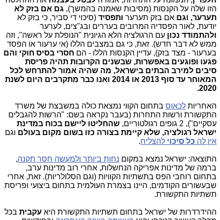
הזו שלה על הקנסות (מסיבות שאמנה בהמשך),
גם אם בזק לא
תערער,
וגם
אם בזק תערער
ותפסיד
(סיכוי די סביר, כי בזק לא
יודעת, לאור הפסדיה המרובים בעררים ובג"צים, לערער
ולהתמודד נכון
עם הרגולציה הלא הגיונית "הנופלת על ראשה", וזה
ממש לא דבר חדש). זאת, כי גם במצבים הללו (אי ערעור או הפסד
בערעור - מצד בזק), עדיין הקנסות הללו - הם
חסרי בסיס חוקי והם
פגעו ופוגעים באפשרות, שבשנים הקרובות תהיה פריסת
סיבים למירב הבתים בישראל, מה שהיה אמור להתרחש לכל
המאוחר עד סוף 2013 או 2014 ואנו כבר מתקרבים היום לשנת
2020.
האחריות
לכאוס
בתחום הקווי נמצאת כולה במשבצת של משרד
התקשורת ורשות התחרות (בעבר נקראה בשם: "הרשות להגבלים
עסקיים"), 2 גופים רגולטוריים,
שהחליטו ליישם בכוח במדינת
ישראל רגולציה, שלא קיימת בצורה כזו בשום מקום בעולם
וגם
אין לה
כל סיכוי
להצליח
.
התוצאה: ישראל נמצא במקום
נחות ביותר ולמעשה חסר תקנה
,
ברמה של מדינות אפריקה הנחשלות, אחרי רוב מדינות ערב,
בתחום רוחבי הפס בתשתיות הקוויות (וגם הסלולריות). זאת, אחרי
שבעשורים הקודמים, היינו בצמרת העולמית בתחום ביצועי ופריסת
תשתיות התקשורת.
ההידרדרות של ישראל בתחום תשתיות התקשורת היא
עקבית
בכל