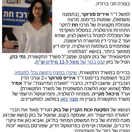
בצורה הכי ברורה.
למשל ד"ר
איריס סורוקר
, (בתמונה
משמאל),
שופטת בדימוס,
מרצה
ומנהלת מקצועית של מרכז
חת
לחקר
התחרות והרגולציה, במסלול האקדמי
של המכללה למנהל בראשון לציון, שהיא
ועוד 2 עורכי דין מהשורה הראשונה,
שמתמחים בעולמות הרגולציה, קיימו דיון
ממושך ביותר, בנושא "הטלפוניה
הסיטונאית" של בזק והקנס, שמנכ"ל משרד התקשורת,
נתי כהן
,
הטיל על בזק
קנס בסך של
מעל ל-11 מיליון ש"ח
.
בכירים במשרד התקשורת,
שיקרו במצח נחושה ובלי למצמץ,
לכבוד השופטת בדימוס ד"ר
איריס סורוקר
ו-2 עורכי הדין
הנכבדים, שישבו לצידה, כחברי "הוועדה המייעצת": עו"ד
אמיר
הלר
[שהוא יוצא הלשכה המשפטית של משרד התקשורת]
ועו"ד
מיכאל מקייה
, מומחה לרגולציה, והפרוטוקול הרשמי של
משרד התקשורת בעניין זה
מצוי כאן
במלואו, למתעניינים.
הנושא של
הפקעת זכות הקניין של בזק
הטריד מאוד את חברי
"הוועדה המייעצת" הזו, שעסקה בקנס, שהוטל על בזק (נושא שכרגע
מונח לפתחו של בית המשפט המחוזי בת"א), ואביא כאן את עיקרי
הדברים, שנאמרו וקיימים בפרוטוקול הדיון, שפורסם בנושא "זכות
הקניין של בזק" על תשתיותיה: