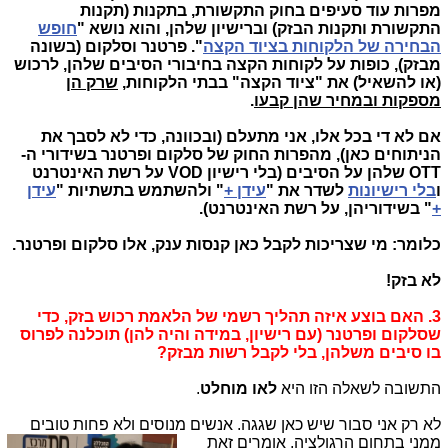
מפרות עוד סעיפים בחוק התקשורת, בתקנות (תקנות
התקשורת ותקנות הבזק) וברישיון שלהן, והוא נושא "
חופש
הבחירה של הלקוחות בציוד הקצה
". פרטנר וסלקום (בשונה
מבזק), כופות על לקוחות הקצה בחיבורי הסיבים שלהן, לרכוש
(או להשאיל) את "ציוד הקצה" בבתי הלקוחות,
שרק הן
מספקות ובמחיר שהן קבעו
.
אם לא די בכל אלו, אני מתעלם (ובכוונה, כדי לא לסבך את
הניתוחים כאן), מהפרות החוק של סלקום ופרטנר בשידורי ה-
OTT שלהן על הסיבים (בלי רישיון VOD על רשת האינטרנט
ו
בלי רישיונות
לשדר את "
עידן +
" ולהשתמש בתשתיות "
עידן
+
" בשידוריהן, על רשת האינטרנט).
כלומר: מי שצריכות לקבל כאן קנסות ענק, אלו סלקום ופרטנר.
לא בזק!
3. האם בוצע איזה תהליך רשמי של הלאמת רכוש בזק, כדי
שסלקום ופרטנר (עם רישיון, במידה והיה להן) תוכלנה לפרוס
בו סיבים משלהן, בלי לקבל רשות מבזק?
התשובה לשאלה הזו היא
לאו מוחלט
.
לא רק אני סבור שיש כאן שגגה. אנשים מנ
וסים ולא פחות טובים
ממני בתחום הרגולציה, אומרים זאת