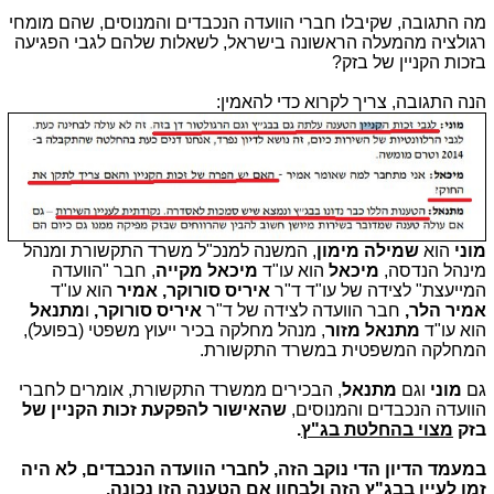
מה התגובה, שקיבלו חברי הוועדה הנכבדים והמנוסים, שהם מומחי
רגולציה מהמעלה הראשונה בישראל, לשאלות שלהם לגבי הפגיעה
בזכות הקניין של בזק?
הנה התגובה, צריך לקרוא כדי להאמין:
מוני
הוא
שמילה מימון
, המשנה למנכ"ל משרד התקשורת ומנהל
מינהל הנדסה,
מיכאל
הוא עו"ד
מיכאל מקייה
, חבר "הוועדה
המייעצת" לצידה של עו"ד ד"ר
איריס סורוקר, אמיר
הוא עו"ד
אמיר הלר,
חבר הוועדה לצידה של ד"ר
איריס סורוקר,
ו
מתנאל
הוא עו"ד
מתנאל מזור
, מנהל מחלקה בכיר ייעוץ משפטי (בפועל),
המחלקה המשפטית במשרד התקשורת.
גם
מוני
וגם
מתנאל
, הבכירים ממשרד התקשורת, אומרים לחברי
הוועדה הנכבדים והמנוסים,
שהאישור להפקעת זכות הקניין של
בזק
מצוי בהחלטת בג"ץ
.
במעמד הדיון הדי נוקב הזה, לחברי הוועדה הנכבדים, לא היה
זמן לעיין בבג"ץ הזה ולבחון אם הטענה הזו נכונה.