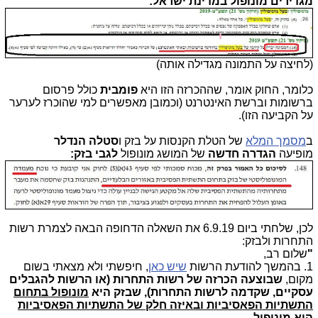
מגדירים מונופול במדינת ישראל:
(לחיצה על התמונה מגדילה אותה)
כלומר, החוק אומר, שההכרזה הזו היא
פומבית
כולל פרסום
ברשומות וברשת האינטרנט (וכמובן מאפשרים למי שהוכרז לערער
על הקביעה הזו).
ב
מסמך המלא
של הטלת הקנסות על בזק ו
סטלה הנדלר
מופיעה
הגדרה חדשה
של המושג מונופול
לגבי בזק:
לכן, שלחתי ביום 6.9.19 את השאלה הדחופה הבאה לצמרת רשות
התחרות ולבזק:
"
שלום רב,
1. בהמשך להודעת הרשות
שיש כאן
, חיפשתי ולא מצאתי בשום
מקום,
שבוצעה הכרזה של רשות התחרות (או הרשות להגבלים
עסקיים, שקדמה לרשות התחרות), שבזק היא
מונופול בתחום
התשתיות הפאסיביות
ובאיזה חלק של התשתיות הפאסיביות
היא מונופול.