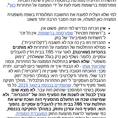
התשתית החיונית מפורטת בתוספת לחוק ורשימת הזכויות
מפורסמת ברשומות מעת לעת על ידי הממונה על התחרות
כאן
".
למי שלא הצליח לפענח את התשובה המלומדת בשפה משפטית
המצויה כאן למעלה, אז הנה הסבר הרבה יותר פשוט:
אין
הכרזה כנדרש לפי החוק. פשוט אין.
ב"רשימת הזכויות"
שפורסמה ברשומות
, אין כל זכר
ל"תשתיות פאסיביות" של בזק.
ההכרזה הזו בין כה וכה לא חשובה ("דקלרטיבית").
ממילא ההחלטות של הממונה על התחרות
לא מותנים
בהכרזה (שאיננה)
, לאור ערר 7/95 בבית הדין להגבלים
עסקיים. כלומר: נשלף כאן (רק בגלל ששאלתי), "נימוק
משפטי",
שלא הופיע
בהחלטת הממונה על התחרות, וכמה
שקראתי אותו
- לא הבנתי איך זה מתקשר כיום לענייננו. יתרה
מכך: ההוכחה הטובה ביותר שעניין זה ("ההכרזה") הוא לא
דבר שולי, מיותר ודקלרטיבי היא: במהלכי הפיכת "חוק
ההגבלים העסקיים" ל"חוק התחרות הכלכלית", מהלך חקיקה
מאוד מקיף ורדיקלי,
שהסתיים בכנסת בינואר 2019
, כל מי
שעסק בשינוי המהפכני שהחוק הזה עבר,
לא מצא שום
צורך לבטל או לשנות את הסעיף הזה של "ההכרזה"
.
ולא
שמישהו שכח או התעלם מהסעיף הזה ושכח שיש את
החלטת ערר 7/95 בבית הדין להגבלים עסקיים
.
נהפוך
הוא: הסעיף הזה עודכן וחוזק, במהלך החקיקה בכנסת,
כפי שאפשר לראות מהצעת החוק
המעובדת הסופית
,