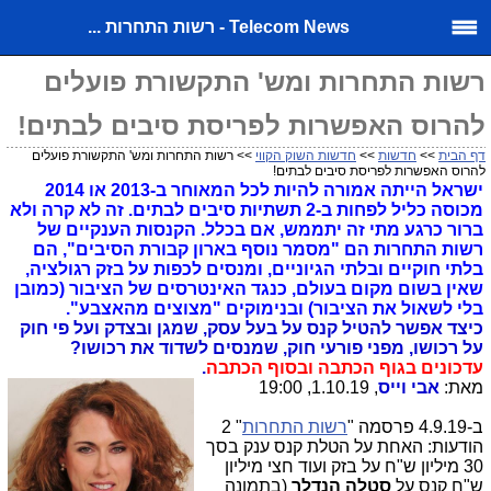
Telecom News - רשות התחרות ...
רשות התחרות ומש' התקשורת פועלים
להרוס האפשרות לפריסת סיבים לבתים!
דף הבית
>>
חדשות
>>
חדשות השוק הקווי
>> רשות התחרות ומש' התקשורת פועלים
להרוס האפשרות לפריסת סיבים לבתים!
ישראל הייתה אמורה להיות לכל המאוחר ב-2013 או 2014
מכוסה כליל לפחות ב-2 תשתיות סיבים לבתים. זה לא קרה ולא
ברור כרגע מתי זה יתממש, אם בכלל. הקנסות הענקיים של
רשות התחרות הם "מסמר נוסף בארון קבורת הסיבים", הם
בלתי חוקיים ובלתי הגיוניים, ומנסים לכפות על בזק רגולציה,
שאין בשום מקום בעולם, כנגד האינטרסים של הציבור (כמובן
בלי לשאול את הציבור) ובנימוקים "מצוצים מהאצבע".
כיצד אפשר להטיל קנס על בעל עסק, שמגן ובצדק ועל פי חוק
על רכושו, מפני פורעי חוק, שמנסים לשדוד את רכושו?
עדכונים בגוף הכתבה ובסוף הכתבה
.
מאת:
אבי וייס
, 1.10.19, 19:00
ב-4.9.19 פרסמה "
רשות התחרות
" 2
הודעות: האחת על הטלת קנס ענק בסך
30 מיליון ש"ח על בזק ועוד חצי מיליון
ש"ח קנס על
סטלה הנדלר
(בתמונה