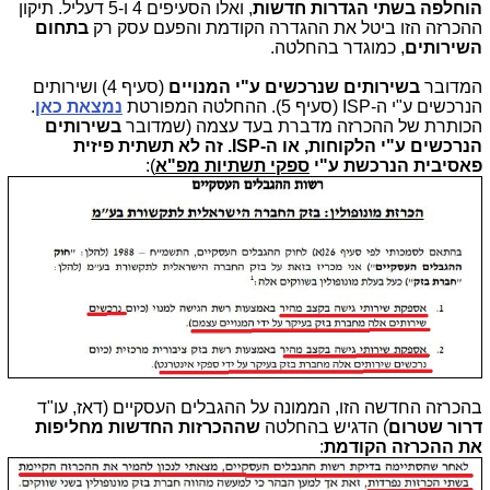
הוחלפה בשתי הגדרות חדשות
, ואלו הסעיפים 4 ו-5 דעליל. תיקון
ההכרזה הזו ביטל את ההגדרה הקודמת והפעם עסק רק
בתחום
השירותים
, כמוגדר בהחלטה.
המדובר
בשירותים שנרכשים ע"י המנויים
(סעיף 4) ושירותים
הנרכשים ע"י ה-ISP (סעיף 5). ההחלטה המפורטת
נמצאת כאן
.
הכותרת של ההכרזה מדברת בעד עצמה (שמדובר
בשירותים
הנרכשים ע"י הלקוחות, או ה-ISP. זה לא תשתית פיזית
פאסיבית הנרכשת ע"י
ספקי תשתיות מפ"א
):
בהכרזה החדשה הזו, הממונה על ההגבלים העסקיים (דאז, עו"ד
דרור שטרוםׂׂׂ
) הדגיש בהחלטה
שההכרזות החדשות מחליפות
את ההכרזה הקודמת
: