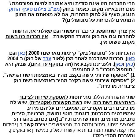
הרי ההכרזה הזו אינה סודית והיא אמורה להיות מפורסמת \
מוכרזת באיזה מקום, כאמור בחוק (
מצ"ב צילום סעיף החוק
הנוגע, סעיף 26 לחוק התחרות, אם לא מצאתם את החוק
המתאים להכרזות על מונופולים)?
אין צורך שתחפשו, כי כבר חיפשתי וגם שאלתי את הרשות
לתחרות וגם את בזק ומשרד התקשורת –
אין הכרזה כזו בשום
מקום
. פשוט
אין
.
ההכרזות על "מונופול בזק" קיימות מאז שנת 2000 (
כאן
וגם
כאן
), הכרזה שעודכנה לאחר מכן (לאור
ערר
של בזק) ב-2004
(
כאן
ו
כאן
), ולענייננו נקבע אז (וזה
בתוקף עד היום
), שבזק היא
"מונופול מוכרז" ב-2 תחומים:
1) "אספקת שירותי גישה בקצב מהיר באמצעות רשת הגישה",
2) "אספקת שירותי גישה בקצב מהיר באמצעות רשת בזק
ציבורית מרכזית".
שתי ההגדרות הללו, מתייחסות
לאספקת שירות לציבור
באמצעות רשת בזק
, שזו
רשת תקשורת (אקטיבית)
, שיש לה
מרכיבים רבים אקטיביים, שמעבירים עליהם מידע,
שמפורטים בהכרזות, דוגמת: חוטי נחושת, מרכזיות, סיבים,
נתבים, מודמים, חוות שרתים וכיו"ב [וגם ככתוב בהגדרה:
"אמצעי מיתוג, ניתוב ותמסורת, המאפשרים
יצירת קשר
בין יחידות
ציוד קצה שונות המחוברות או קשורות אליו, במישרין או בעקיפין,
והעברת מסרי בזק
"]
.