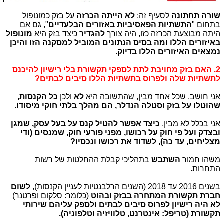
שורה תחתונה
לסעיף זה:
לא הייתה
הכרזה
על בזק כמונופול
בתחום "
התשתיות הפאסיביות באזורים הבלעדיים
", גם אם
היתה מבוצעת הכרזה כזו, היה צורך
להגדיר
כיצד בזק היא
מונופול
באיזורים הללו ומה בסיס הנתונים המוביל למסקנה הזו והיכן
נמצאים האיזורים הללו בדיוק
.
2. האם בזק מחויבת לתת
לספקי תקשורת בלי רישיון
להיכנס
לתשתיות שלה ולפרוס בתשתיות הללו סיבים לבתים?
אני חושב, שכל אחד מבין, שהתשובה היא
לא
ולכן
כל הקנסות,
שהוטלו על בזק וסטלה הנדלר, הם מהלך בלתי חוקי מיסודו.
אני בכלל לא מבין,
כיצד אפשר להטיל קנס על בעל עסק, שמגן
ובצדק ועל פי חוק על רכושו, מפני פורעי חוק, שמנסים (ודי
מצליחים, עד כה), לשדוד את רכושו ונכסיו?
משהו חמור
השתבש
בתהליכי קבלת ההחלטות של רשות
התחרות.
בשנים 2016 עד 2018 (השנים הרלבנטיות לעניין הקנסות),
לשום
חברת תקשורת המתחרה בבזק ובהוט
(כלומר: סלקום ופרטנר)
לא היה רישיון לפרוס סיבים לבתים ולספק עליהם שירותי
תקשורת (טריפל: אינטרנט, טלוויזיה וטלפוניה).