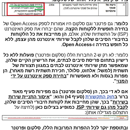
כלומר
: גם פרטנר וגם סלקום היו אמורות לספק Open Access של
בחירה חופשית ללקוחות הקצה
, שהם יבחרו את ספק האינטרנט
(ISP) על התשתיות שלהן. אולם,
הן מחייבות את כל הלקוחות
בחיבורי הסיבים שלהן לקבל שירותי אינטרנט מהן עצמן, ללא
כל חופש בחירה ו-Open Access.
כלומר: לא רק ש-2 החברות הללו (סלקום ופרטנר)
פועלות ללא כל
רישיון בתחום פריסת סיבים לבתים, את הרישיון הקיים שלהן,
שמאפשר מתן שירותי אינטרנט לבתים במגוון תצורות של
תשתית (למשל: אלחוט, סלולר, חכירת תשתית רשת מאחר), הן
מפרות בגסות ולא מאפשרות "
בחירת ספק אינטרנט על ידי
המנוי
".
אם לא די בכך, הן (סלקום ופרטנר) גם מפירות סעיף מאוד
ברור ב
חוק התקשורת
(סעיף 4ז) והוא: "
איסור התניית שירות
בשירות
" בכך, שהן מחייבות את לקוחות חיבורי הסיבים שלהן,
לקבל מהן גם שירותי ISP
, כמופיע בצילום כאן
(לחיצה על
התצלום מגדילה אותו)
:
ובתוספת יוקר לכל ההפרות המרובות הללו, סלקום ופרטנר