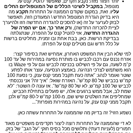
יותר חמור מזה: נקבע תקדים, שאפשר להטיל קנס על
מונופול,
במקביל לשינוי הכללים של המונופוליזם החלים
עליו
. זאת, במקום שקודם הממונה על התחרות
תקבע
מה
היא בדיוק הגדרת המונופול החדש \ המעודכן הזה, תאפשר
לבזק לערער על זה (או להסכים להגדרה החדשה הזו ולהיערך
לציית להכרזה החדשה), ו
רק אחר כך
,
אם יש הפרה של
ההגדרה החדשה
, אזי להטיל קנס על ההפרה, שנתגלתה
בבדיקת הרשות. כאן, בבת אחת ובו זמנית, מחליטים ברשות
על כלל חדש וגם מטילים קנס על הפרתו.
למי שלא הבין את המשפט האחרון, אמחיש זאת בסיפור קצר:
אזרח נכנס עם רכבו לכביש בו מותרת נסיעה במהירות של עד 100
ק"מ לשעה, גם על פי השילוט בכניסה לכביש וגם על פי Waze בו
הוא משתמש לצרכי הנהיגה. באמצע הנסיעה, עוצר אותו לפתע
שוטר ואומר לנהג: "אתה כעת תקבל ממני קנס ענק, כי נסעת 100
קמ"ש בכביש של 80 קמ"ש". האזרח שואל: "איך זה? אני נכנסתי
לכביש של 100 קמ"ש, לא של 80 קמ"ש!". אז עונה לו השוטר: "לא
שמת לב, אבל ממש ברגעים אלה, יש פועלים בתחילת הכביש,
שמחליפים את השלטים שיש שם, מ-100 קמ"ש ל-80 קמ"ש ולכן
תקבל ממני קנס ענק, על נהיגה במהירות מופרזת"...
נשמע הזוי? זה בדיוק מה שהממונה על התחרות עשתה כאן.
לא די שהממונה על התחרות רוצה ליצור תקדימים משפטיים מאוד
חמורים (לעניות דעתי) ותלושים מכל בסיס חוקי "על הגב" של בזק,