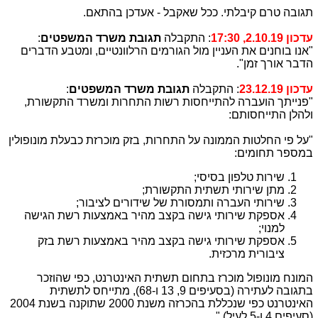
תגובה טרם קיבלתי. ככל שאקבל - אעדכן בהתאם.
עדכון 2.10.19, 17:30
: התקבלה
תגובת משרד המשפטים
:
"אנו בוחנים את העניין מול הגורמים הרלוונטיים, ומטבע הדברים
הדבר אורך זמן".
עדכון 23.12.19
: התקבלה
תגובת משרד המשפטים
:
"פנייתך הועברה להתייחסות רשות התחרות ומשרד התקשורת,
ולהלן התייחסותם:
"על פי החלטות הממונה על התחרות, בזק מוכרזת כבעלת מונופולין
במספר תחומים:
שירות טלפון בסיסי;
מתן שירותי תשתית התקשורת;
שירותי העברה ותמסורת של שידורים לציבור;
אספקת שירותי גישה בקצב מהיר באמצעות רשת הגישה
למנוי;
אספקת שירותי גישה בקצב מהיר באמצעות רשת בזק
ציבורית מרכזית.
המונח מונופול מוכרז בתחום תשתית האינטרנט, כפי שהוזכר
בתגובה לעתירה (בסעיפים 9, 13 ו-68), מתייחס לתשתית
האינטרנט כפי שנכללת בהכרזה משנת 2000 שתוקנה בשנת 2004
(סעיפים 4 ו-5 לעיל)."