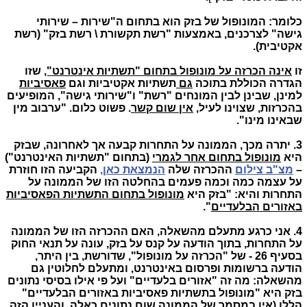
כלומר: המונופול של בזק הוא בתחום ה"שירות – שירותי
גישה" לצרכנים, באמצעות "רשת תקשורת \ רשת בזק" (רשת
אקטיבית).
זו
אינה הכרזה על מונופול בתחום "תשתיות אינטרנט",
שזו
הגדרה הכוללת בתוכה
גם
תשתיות אקטיביות וגם
פאסיביות
למינן, שבינן לבין המונחים "רשת" ו"שירותי גישה", המופיעים
בהכרזות, שצוינו לעיל,
אין שום קשר
. פשוט כלום. "ערבוב מין
שבאינו מינו".
3. יתרה מכך, הממונה על התחרות קבעה אך לאחרונה, שבזק
היא
מונופול בתחום אחר לגמרי
(בתחום "תשתיות האינטרנט")
–
מצ"ב צילום
ההכרזה שלה
הנמצאת כאן,
הקביעה הזו חוזרת
על עצמה כמה וכמה פעמים בהחלטה הזו של הממונה על
התחרות והיא: "בזק היא
מונופול בתחום התשתיות הפאסיביות
באזורים הבלעדיים
".
4. אני כרגע מתעלם מהשאלה, האם ההכרזה הזו של הממונה
על התחרות, בתוך הודעה על קנס על בזק, עונה על תנאי החוק
בסעיף 26 - של "הכרזה על מונופול", שדורשת, בין היתר,
הודעה ברשומות ופרסום באינטרנט, ומתעלם לחלוטין גם
מהשאלה: מה זה "אזורים בלעדיים" ועל פי אילו בסיסי נתונים
בזק היא "מונופול בתשתיות פאסיביות באזורים הבלעדיים"
הללו (אין במסמך של הממונה שום נתונים כאלה, והעניין הזה