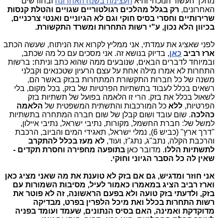
מהלך העשור הנוכחי והיא
העצימה בשנה האחרונה
ובחודשים
האחרונים,
רק בגלל מהלכים רגולטוריים שגויים
והטלת
קנסות
שרירותיים וחסרי בסיס חוקי וגם לא הגיוניים ואנטי צרכניים,
בכיוון הלא נכון, ע"י רשות התחרות ומשרד התקשורת.
לפני שאציג את עמדתי, אני ממליץ לקרוא את הניתוח, שעשה הכתב
ארז רביב
כאן
, בדיוק בנושא זה. אני מסכים עם כל מה שכתב,
ובמיוחד לדברים הבאים, שנובעים ממה שהוא כתב וניתח
:
ברשות
התחרות לא אמרו מילה אחת על עצם הרעיון שטכנאים וקבלני
משנה של כל חברות התקשורת המתחרות בבזק באשר הם,
רשאים בכלל לעבוד בתשתיות הפרטיות של בזק, בכל מקום, בלי
לשאול בכלל את בזק. הרי זו הלאמה בפועל של תשתיות בזק
הפרטיות,
ללא
כל המורכבות והתשתית המשפטית של
הלאמה
כהלכה
. שום עובד ושום קבלן של שום חברה המתחרה בתשתיות
למשל של: חברת החשמל, מקורות, נתיבי ישראל, נתיבי איילון,
"דרך ארץ" (כביש 6), נמלי ישראל, תאגידי המים והביוב, הרכבת
והרכבת הקלה, נתב"ג, נתג"ז, ועוד,
לא מעז בכלל להתקרב
לתשתיות הללו
. מדובר כאן
בתופעה מחפירה וחסרת תקדים -
שאין לה כל הסבר הגיוני וחוקי.
אני חוזר ומדגיש, גם אם בזק לא טוענת את מה שאני מציג כאן
וארז רביב הציג במאמרו כאמור לעיל, מסיבות השמורות עם
בזק, ולדעתי בזק טועה ולא בפעם הראשונה, זה לא פוטר את
רשות התחרות בכלל ואת מיכל הלפרין בפרט, מבדיקה
מדוקדקת ואמינה, האם בסיס הנתונים, שעמד ועומד בפניה