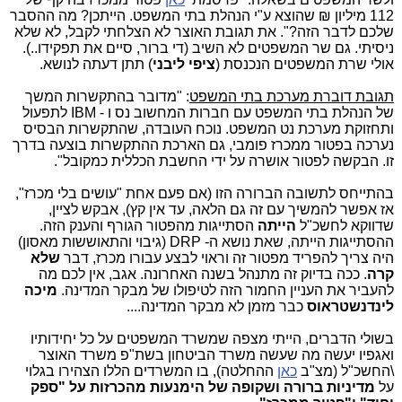
112 מיליון ₪ שהוצא ע"י הנהלת בתי המשפט. הייתכן? מה ההסבר
שלכם לדבר הזה?". את תגובת האוצר לא הצלחתי לקבל, לא שלא
ניסיתי. גם שר המשפטים לא השיב (די ברור, סיים את תפקידו..).
אולי שרת המשפטים הנכנסת (
ציפי ליבני
) תתן דעתה לנושא.
תגובת דוברת מערכת בתי המשפט
: "מדובר בהתקשרות המשך
של הנהלת בתי המשפט עם חברות המחשוב נס ו -
IBM
לתפעול
ותחזוקת מערכת נט המשפט. נוכח העובדה, שהתקשרות הבסיס
נערכה בפטור ממכרז פומבי, גם הארכת ההתקשרות בוצעה בדרך
זו. הבקשה לפטור אושרה על ידי החשבת הכללית כמקובל".
בהתייחס לתשובה הברורה הזו (אם פעם אחת "עושים בלי מכרז",
אז אפשר להמשיך עם זה גם הלאה, עד אין קץ), אבקש לציין,
שדווקא לחשכ"ל
הייתה
הסתייגות מהפטור הגורף והענק הזה.
ההסתייגות הייתה, שאת נושא ה- DRP (גיבוי והתאוששות מאסון)
היה צריך להפריד מפטור זה וראוי לבצע עבורו מכרז, דבר
שלא
קרה
. ככה בדיוק זה מתנהל בשנה האחרונה. אגב, אין לכם מה
להעביר את העניין החמור הזה לטיפולו של מבקר המדינה.
מיכה
לינדנשטראוס
כבר מזמן לא מבקר המדינה....
בשולי הדברים, הייתי מצפה שמשרד המשפטים על כל יחידותיו
ואגפיו יעשה מה שעשה משרד הביטחון בשת"פ משרד האוצר
\החשכ"ל (מצ"ב
כאן
ההחלטה), בו המשרדים הללו הצהירו בגלוי
על
מדיניות ברורה ושקופה של
הימנעות מהכרזות על "ספק