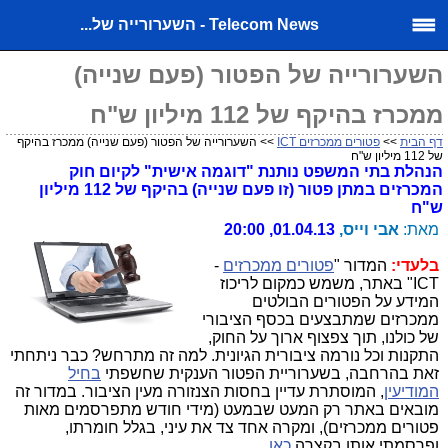
Telecom News - השערורייה של...
השערורייה של הפטור (פעם שנייה)
ממכרז בהיקף של 112 מיליון ש"ח
דף הבית
>>
פטורים ממכרזים ICT
>> השערורייה של הפטור (פעם שנייה) ממכרז בהיקף
של 112 מיליון ש"ח
הנהלת בתי המשפט נותנת "דוגמה אישית" לקיום חוק
המכרזים במתן פטור (זו פעם שנייה) בהיקף של 112 מיליון
ש"ח
מאת:
אבי וייס,
01.04.13, 20:00
בלעדי:
המדור "
פטורים ממכרזים
-
ICT" באתר, משמש כמקום לריכוז
המידע על הפטורים הבולטים
ממכרזים שמתבצעים בכסף הציבורי
של כולנו, תוך צפצוף ארוך על החוק,
התקנות וכל נורמה ציבורית הגיונית. למה זה מתרחש? כבר ניתחתי
זאת בהרחבה, בשערוריית הפטור הענקית שחשפתי
בחיל
המודיעין
, המוסתרת עדיין בחסות הצנזורה מעין הציבור. במדור זה
מובאים באתר רק המעט שבמעט (מידי חודש מתפרסמים מאות
פטורים ממכרזים), ומקרה אחד צד את עיני, בגלל חומרתו,
ופרסמתי אותו בקצרה
כאן
.