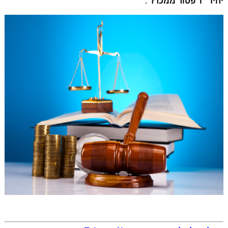
יחיד" ו"פטור ממכרז"
.