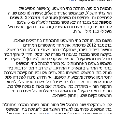
תמצית הסיפור: הנהלת בתי המשפט (באישור מסוייג של
האוצר\החשכ"ל, שבהמשך אתייחס אליו), אישרה (זו פעם שנייה
לפרוייקט זה - פרויקט נט משפט)
פטור שני ממכרז
ל- 3 שנים
נוספות
(במצטבר זה יצא פטור ממכרז למעלה מ- 6 שנים)
לחברות
יבמ, דור מערכות מחשבים, ונס.א.ט. בהיקף הפעם של
מעל ל- 112 מיליון ש"ח.
משום מה, הנהלת בתי המשפט התמחתה בתרגילים שכאלו.
בדצמבר 2012 פרסמתי את אחד מהפטורים המוזרים
והשערורייתים ביותר, שנתקלתי בהם מעודי: הנהלת בתי המשפט
ביקשה פטור ממכרז בטענה די מוזרה של "ספק יחיד" ל"שוקי דביר
טכנולוגיות ומשחקים". הנימוק העיקרי לפטור [ציטוט]: "...שוקי דביר
משמש בשנים האחרונות כיועץ מיוחד למנהל בתי-המשפט
בתחומי המחשוב ומערכות המידע... שוקי דביר מסייע רבות בידי
מנהל בתי-המשפט בעשייתו בהקשרים אלו וביניהם קיימת מערכת
יחסי אמון אישית ומקצועית. לטעמנו, אי חידוש מינויו לעת הזו עלול
להסב למערכת נזקים בלתי הפיכים". כל מילה נוספת שלי, לנימוק
המקורי הזה – מיותרת. כמו שנאמר: "אם בארזים נפלה שלהבת,
מה יגידו אזובי הקיר". זו הדוגמה הכי מוצלחת של מערכת בתי
המשפט לקיום שלטון החוק בישראל.
לכן, כשנתקלתי שוב בתרגיל של פטור תמוה ביותר ממכרז מהנהלת
בתי המשפט, פניתי גם למשרד האוצר וגם להנהלת בתי המשפט
ולשר המשפטים בשאלה: "פרסמתי
כאן
פטור ממכרז בהיקף של