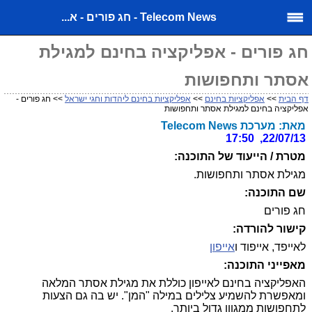
Telecom News - חג פורים - א...
חג פורים - אפליקציה בחינם למגילת
אסתר ותחפושות
דף הבית
>>
אפליקציות בחינם
>>
אפליקציות בחינם ליהדות וחגי ישראל
>> חג פורים -
אפליקציה בחינם למגילת אסתר ותחפושות
מאת: מערכת Telecom News
22/07/13, 17:50
מטרת / הייעוד של התוכנה:
מגילת אסתר ותחפושות.
שם התוכנה:
חג פורים
קישור להורדה:
לאייפד, אייפוד ו
אייפון
מאפייני התוכנה:
האפליקציה בחינם לאייפון כוללת את מגילת אסתר המלאה
ומאפשרת להשמיע צלילים במילה "המן". יש בה גם הצעות
לתחפושות ממגוון גדול ביותר.