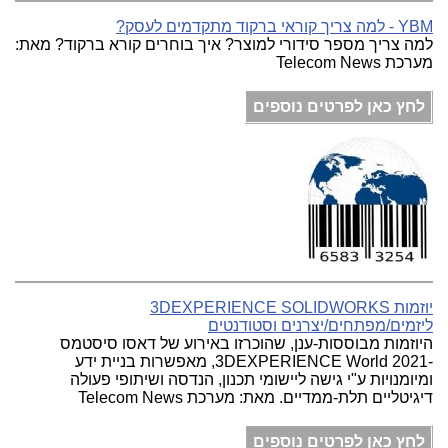
YBM - למה צריך קוראי ברקוד מתקדמים לעסק?
למה צריך מספר סידורי למוצר? איך בוחרים קורא ברקוד? מאת:
מערכת Telecom News
לחץ כאן לפרטים נוספים
יוזמות 3DEXPERIENCE SOLIDWORKS
ליזמים/מפתחים/יצרנים וסטודנטים
היוזמות מבוססות-ענן, שהוכרזו באירוע של דאסו סיסטמס
-3DEXPERIENCE World 2021, מאפשרות בניית ידע
ומיומנויות ע"י גישה ליישומי תכנון, הנדסה ושיתופי פעולה
דיגיטליים תלת-ממדיים. מאת: מערכת Telecom News
לחץ כאן לפרטים נוספים