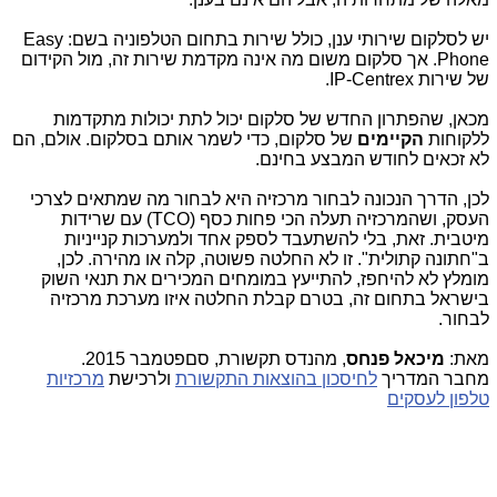
יש לסלקום שירותי ענן, כולל שירות בתחום הטלפוניה בשם:
Easy
Phone
. אך סלקום משום מה אינה מקדמת שירות זה, מול הקידום
של שירות
IP-Centrex
.
מכאן, שהפתרון החדש של סלקום יכול לתת יכולות מתקדמות
ללקוחות
הקיימים
של סלקום, כדי לשמר אותם בסלקום. אולם, הם
לא זכאים לחודש המבצע בחינם.
לכן, הדרך הנכונה לבחור מרכזיה היא לבחור מה שמתאים לצרכי
העסק, ושהמרכזיה תעלה הכי פחות כסף (
TCO
) עם שרידות
מיטבית. זאת, בלי להשתעבד לספק אחד ולמערכות קנייניות
ב"חתונה קתולית". זו לא החלטה פשוטה, קלה או מהירה. לכן,
מומלץ לא להיחפז, להתייעץ במומחים המכירים את תנאי השוק
בישראל בתחום זה, בטרם קבלת החלטה איזו מערכת מרכזיה
לבחור.
מאת:
מיכאל פנחס
, מהנדס תקשורת, סםפטמבר 2015.
מחבר המדריך
לחיסכון בהוצאות התקשורת
ולרכישת
מרכזיות
טלפון לעסקים