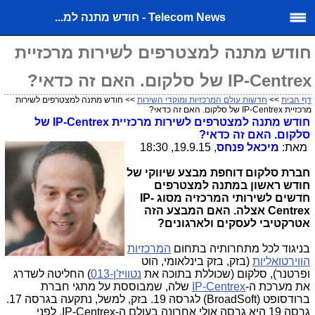
Telecom News - חודש מתנה למ...
חודש מתנה למצטרפים לשירות מרכזיית
IP-Centrex של סלקום. האם זה כדאי?
דף הבית
>>
חדשות עולם המרכזיות ומוקדי השירות
>> חודש מתנה למצטרפים לשירות
מרכזיית IP-Centrex של סלקום. האם זה כדאי?
חודש מתנה למצטרפים לשירות מרכזיית
IP-Centrex
של
סלקום. האם זה כדאי?
מאת:
מיכאל פנחס
, 19.9.15, 18:30
חברת סלקום דוחפת מבצע שיווקי של
חודש ראשון במתנה למצטרפים
חדשים לשירותי המרכזיה מסוג
IP-
Centrex
אצלה.
האם המבצע הזה
אטרקטיבי לעסקים ולארגונים?
בניגוד לכל מתחרותיה בתחום
המרכזיות
הווירטואליות
(בזק, בזק בינלאומי, הוט
ופרטנר), סלקום (שכוללת בתוכה את
נטוויז'ן-013
) החליטה לשדרג
את מערכת ה-
IP-Centrex
שלה, שמבוססת על מתגי חברת
ברודסופט (
BroadSoft
) לגרסה 19. בזק, למשל, נתקעה בגרסה 17.
גרסה 19 היא גרסה אולי אחרונה בעולם ה-
IP-Centrex
, לפני