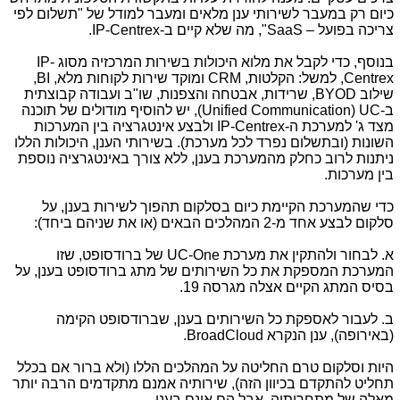
כיום רק במעבר לשירותי ענן מלאים ומעבר למודל של "תשלום לפי
צריכה בפועל –
SaaS
", מה שלא קיים ב-
IP-Centrex
.
בנוסף, כדי לקבל את מלוא היכולות בשירות המרכזיה מסוג
IP-
Centrex
, למשל: הקלטות,
CRM
ומוקד שירות לקוחות מלא,
BI
,
שילוב
BYOD
, שרידות, אבטחה והצפנות, שו"ב ועבודה קבוצתית
ב-
UC
(
Unified Communication
), יש להוסיף מודולים של תוכנה
מצד ג' למערכת ה-
IP-Centrex
ולבצע אינטגרציה בין המערכות
השונות (ובתשלום נפרד לכל מערכת). בשירותי הענן, היכולות הללו
ניתנות לרוב כחלק מהמערכת בענן, ללא צורך באינטגרציה נוספת
בין מערכות.
כדי שהמערכת הקיימת כיום בסלקום תהפוך לשירות בענן, על
סלקום לבצע אחד מ-2 המהלכים הבאים (או את שניהם ביחד):
א. לבחור ולהתקין את מערכת
UC-One
של ברודסופט, שזו
המערכת המספקת את כל השירותים של מתג ברודסופט בענן, על
בסיס המתג הקיים אצלה מגרסה 19.
ב. לעבור לאספקת כל השירותים בענן, שברודסופט הקימה
(באירופה), ענן הנקרא
BroadCloud
.
היות וסלקום טרם החליטה על המהלכים הללו (ולא ברור אם בכלל
תחליט להתקדם בכיוון הזה), שירותיה אמנם מתקדמים הרבה יותר
מאלה של מתחרותיה, אבל הם אינם בענן.