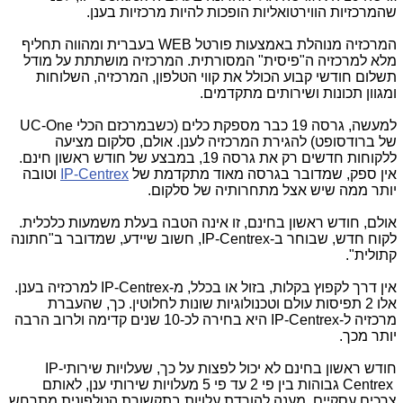
שהמרכזיות הווירטואליות הופכות להיות מרכזיות בענן.
המרכזיה מנוהלת באמצעות פורטל
WEB
בעברית ומהווה תחליף
מלא למרכזיה ה"פיסית" המסורתית. המרכזיה מושתתת על מודל
תשלום חודשי קבוע הכולל את קווי הטלפון, המרכזיה, השלוחות
ומגוון תכונות ושירותים מתקדמים.
למעשה, גרסה 19 כבר מספקת כלים (כשבמרכזם הכלי
UC-One
של ברודסופט) להגירת המרכזיה לענן. אולם, סלקום מציעה
ללקוחות חדשים רק את גרסה 19, במבצע של חודש ראשון חינם.
אין ספק, שמדובר בגרסה מאוד מתקדמת של
IP-Centrex
וטובה
יותר ממה שיש אצל מתחרותיה של סלקום.
אולם, חודש ראשון בחינם, זו אינה הטבה בעלת משמעות כלכלית.
לקוח חדש, שבוחר ב-
IP-Centrex
, חשוב שיידע, שמדובר ב"חתונה
קתולית".
אין דרך לקפוץ בקלות, בזול או בכלל, מ-
IP-Centrex
למרכזיה בענן.
אלו 2 תפיסות עולם וטכנולוגיות שונות לחלוטין. כך, שהעברת
מרכזיה ל-
IP-Centrex
היא בחירה לכ-10 שנים קדימה ולרוב הרבה
יותר מכך.
חודש ראשון בחינם לא יכול לפצות על כך, שעלויות שירותי
IP-
Centrex
גבוהות בין פי 2 עד פי 5 מעלויות שירותי ענן, לאותם
צרכים עסקיים. מענה להורדת עלויות בתקשורת הטלפונית מתרחש