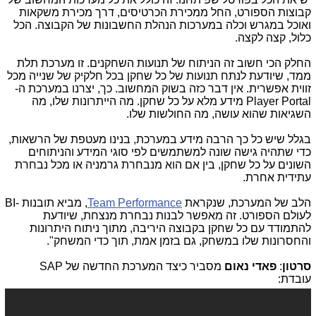
קבוצות הספורט, החל ממכירת הכרטיסים, דרך מכירת משקאות
ואוכל במגרש וכלה במערכות הנהלת החשבונות של הקבוצה. הכל
כלול, קצה לקצה.
החלק הכי חשוב זה הניתוח של תנועות השחקנים. זו מערכת תלת
ממד, שיודעת לנתח תנועות של כל שחקן בכל חלקיק של שנייה מכל
זווית אפשרית. אין דבר כזה בשוק המחשוב. כך, יצרנו במערכת ה-
Player Portal מידע מלא על כל שחקן. מה הייתרונות שלו, מה
השגיאות שהוא עושה, מה החולשות שלו.
בגלל שיש כל כך הרבה מידע במערכת, בנינו מעטפת של הרשאות,
כדי שתהיה גישה שונה למשתמשים לפי סוגי המידע והניתוחים
השונים על כל שחקן, בין אם הוא מנבחרת גרמניה או מכל נבחרת
עתידית אחרת.
הלב של המערכת, שנקראת
Team Performance
, מביא תובנות -BI
לעולם הספורט. זה מאפשר לבנות נבחרת מנצחת, שיודעת
להתמודד עם כל שחקן בקבוצה היריבה, מתוך ניתוח היתרונות
והחסרונות שלו במשחק, גם בזמן אמת, תוך כדי המשחק".
סרטון
:
פאדי נאום
מסביר כיצד המערכת החדשה של SAP
עובדת: