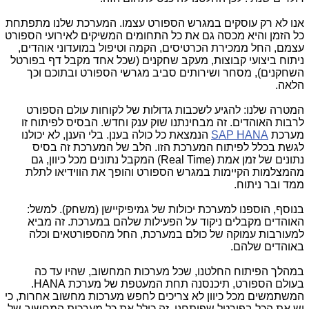
אנו לא רק עוסקים במגרש הספורט עצמו. המערכת שלנו מתפתחת
כל הזמן והיא מכסה גם את כל התחומים המשיקים לאירועי הספורט
עצמם, החל ממכירת הכרטיסים, הקמה וטיפול במועדוני אוהדים,
ניתוח ביצועי קבוצות, מעקב שחקנים (שכל אחד מקבל דף בפורטל
השחקנים), מסחר ושירותים סביב מגרשי הספורט ובתוכם וכך
הלאה.
המטרה שלנו: להגיע לשכבות גדולות של לקוחות עולם הספורט
לרבות האוהדים. זה מבחינתנו שוק ענק וחדש. הבסיס לפיתוח זו
מערכת
SAP HANA
הנמצאת כל כולה בענן. בלי הענן, לא יכולנו
לגשת בכלל לפיתוח המערכת הזו. הלב של המערכת זה בסיס
נתונים של זמן אמת (Real Time) המקבל נתונים מכל כיוון, גם
מהמצלמות הקיימות במגרש הספורט והופך את הווידיאו לתלת
ממד ובר ניתוח.
בנוסף, הוספנו למערכת יכולות של גמיפיקיישן (משחק). למשל:
האוהדים מקבלים ניקוד על הפעילות שלהם במערכת. זה מביא
למעורבות עמוקה של כולם במערכת, החל מהספורטאים וכלה
באוהדים שלהם.
במהלך הפיתוח החלטנו, שכל מערכות המחשוב, שהיו עד כה
בעולם הספורט, תיכנסנה תחת המעטפת של מערכת HANA.
המשתמשים מכל כיוון לא צריכים לחפש מערכות מחשוב אחרות, כי
יש את הכל בפורטל שפיתחנו. זה כולל את כל מערכות המחשוב של