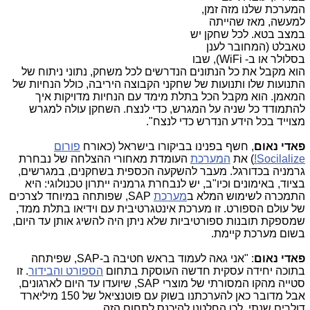
המערכת שלנו מזה זמן,
למעשה, מאז שהייתה
במצב בטא. לכל שחקן יש
טאבלט (המחובר לענן
בסלולר או ב- WiFi), שבו
הוא מקבל את כל הנתונים הנדרשים לכל משחק, נתוני ניתוח של
התנועות שלו ותנועות של שחקני הקבוצה היריבה, כולל הנחיות של
המאמן. הוא מקבל הכל בתלת מימד עם הנחיות מדויקות איך
להתמודד כל שניה על המגרש, כדי לנצח. השחקן עולה למגרש
מצוייד בכל הידע הנדרש כדי לנצח".
פאדי נאום
, חשף בפנינו בביקורו בישראל (כאורח
פורום
Socilalize!
) את
המערכת
העומדת מאחורי ההצלחה של נבחרת
גרמניה בכדורגל. מעבר להשקעה הכספית בשחקנים, במגרשים,
בציוד, באימונים וכיו"ב, יש לנבחרת גרמניה ייתרון טכנולוגי: היא
התמכרה לשימוש המלא ב
מערכת
SAP, שפותחה במיוחד לצרכים
של עולם הספורט. זו מערכת אינטגרטיבית עם וידיאו בתלת ממד,
שמספקת תובנות ספורטיביות שלא ניתן היה להשיג אותן עד היום,
בשום מערכת קיימת.
פאדי נאום
: "אני גאה לעמוד בראש חטיבה ב-SAP, שפיתחה
בתוכה יחידה עסקית חדשה העוסקת בתחום
הספורט והבידור
. זו
סטייה מהקו המסורתי של מוצרי SAP, שיועדו עד היום לארגונים,
אבל מדובר כאן להערכתנו בשוק עם פוטנציאל של 150 מיליארד
דולרים שנתי. לכן החלטנו להיכנס לתחום הזה.