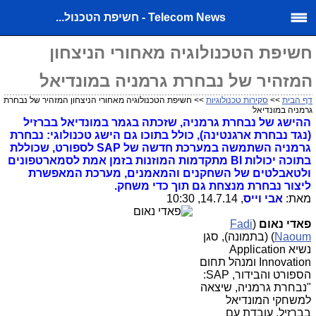
Telecom News - חשיפת הטכנול...
חשיפת הטכנולוגיה מאחורי הניצחון
המזהיר של נבחרת גרמניה במונדיאל
דף הבית
>>
סקירות טכנולוגיות
>> חשיפת הטכנולוגיה מאחורי הניצחון המזהיר של נבחרת
גרמניה במונדיאל
ההישג של נבחרת גרמניה, שזכתה בגמר במונדיאל בברזיל
(נגד נבחרת ארגנטינה), כולל בתוכו גם הישג טכנולוגי: נבחרת
גרמניה השתמשה במערכת חדשה של SAP לספורט, שכוללת
בתוכה יכולות BI מתקדמות המוזנות בזמן אמת לסמארטפונים
ולטאבלטים של השחקנים והמאמנים, מערכת המאפשרת
ליצור נבחרת מנצחת גם תוך כדי משחק.
מאת:
אבי וייס
, 14.7.14, 10:30
פאדי נאום
(
Fadi
Naoum
) (בתמונה), סגן
נשיא Application
Innovation ומנהל תחום
הספורט והבידור, SAP:
"נבחרת גרמניה, שיצאה
למשחקי המונדיאל
בברזיל, עובדת עם