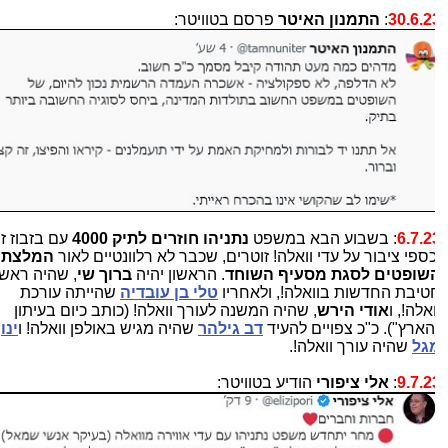
30.6.2
:
התמנון האיטר
פרסם בטוויטר:
6.7.2
: בשבוע הבא במשפט
נתניהו חוזרים לתיק 4000
עם בזבוז זמן
כספי ציבור על עדי וואלה! זוטרים, שכבר לא רלוונטיים לאור
המלצת
שופטים לסגת מסעיף השוחד
. הראשון יהיה
ברוך שי
, שהיה ראש
טיבת החדשות בוואלה!, ולאחריו
טלי בן עובדיה
שהייתה עורכת
אלה!, ו
אודי הירש
, שהיה המשנה לעורך וואלה! (כותב כיום בעיתון
הארץ"). כ"כ צפויים להעיד
דב גילהר
שהיה מגיש באולפן וואלה! ו
ינון
גל
שהיה עורך וואלה!.
9.7.2
:
אלי ציפורי
הודיע בטוויטר: