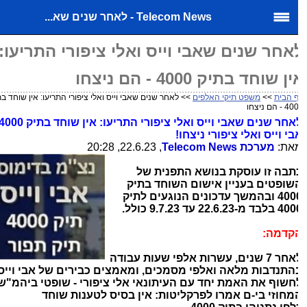
Telecom News - לאחר שנים שא...
אחר שנים שאבי וייס ואלי ציפורי התריעו:
ן שוחד בתיק 4000 - הם ניצחו
 הבית
>>
משפט תיקי האלפים
>> לאחר שנים שאבי וייס ואלי ציפורי התריעו: אין שוחד בתיק
- הם ניצחו
לאחר שנים שאבי וייס ואלי ציפורי התריעו: אין שוחד בתיק 4000 -
בי וייס ואלי ציפורי ניצחו!
את:
מערכת
Telecom News
, 22.6.23, 20:28
תבה זו עוסקת בנושא התפנית של
שופטים בעניין אישום השוחד בתיק
4000 ובהמשך עדכונים הנוגעים לתיק
לבד מ-22.6.23 עד 9.7.23 כולל.
קדמה:
לאחר 7 שנים, עשרות אלפי שעות עבודה
התנדבות מלאה ואלפי מסמכים, ומאמצים כבירים של אבי וייס
חשוף את האמת יחד עם העיתונאי אלי ציפורי - שופטי ביהמ"ש
מחוזי בי-ם אמרו לפרקליטות
: אין בסיס לטענות שוחד