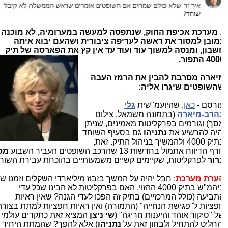
מערכת אכיפת החוק, שנתפסה למעשה במערומיה, לא מוכנה
מובן למסור את ראשה לעריפה ציבורית ושהעם יבוא איתה
שבון, ומנסה למשוך עוד ועוד עד אין קץ את הפארסה של תיק
40 התפור.
יארה מסרבת להבין את הרמז העבה
השופטים שיגרו אליה:
ורסם -
כאן
, שהיועמ"שית
גלי
הרב-מיארה
(בתמונה משמאל, צילום
סך) וגורמים בפרקליטות מאמינים, שניתן
היה להרשיע את
נתניהו
גם בסעיף השוחד
בתיק 4000 ולהמשיך בניהול התיק. זאת,
ף הדיווח אתמול בחדשות 13 שהרכב השופטים העביר השבוע
מסר
רור
לפרקליטות, שקיימים קשיים משמעותיים בהוכחת עבירת השוחד.
ערת מערכת
: חבל יהיה על המשך בזבוז מיליארדי השקלים וזמנו של
ביהמ"ש בתיק 4000 ההזוי. האם בפרקליטות לא הבינו שכל עדי
תביעה (כולל המרכזיים) בתיק זה הפכו לעדי הגנה? שאין ראיות
פציות ל"פגישת הנחייה" (התמורה) ואין ראיות חפציות למתת בצורה
ל "סיקור אוהד והיענות חריגה" (
שי ניצן
המציא זאת כתקדים עולמי
החליט להתחיל ולבחון זאת על
נתניהו
) אלא להפך? שהמתת היחיד