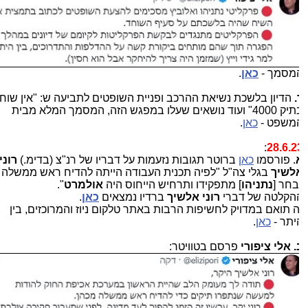
מסמך -
כאן
.
.
הדיון בלשכת נשיאת ההרכב ופניית השופטים לתביעה ש: "אין שוחד
בתיק 4000" ועוד נושאים שעלו במפגש הזה, המסמך המלא מבית
משפט -
כאן
.
:
28.6.2
. פורסמו
כאן
ברוטר תגובות נזעמות על דבריו של רנ"צ (בדימ.)
רוני
לשיך
בגלי צה"ל "לפיה תכנית העבודה הייתה להדיח ראש ממשלה
בחר [
נתניהו
] מתפקידו ותרחיש הייחוס היה
אולמרט
".
הקלטה של דברי
רוני אלשיך
ברדיו נמצאים
כאן
.
ה תואם במדויק לחשיפות הרבות באתר טלקום ניוז והמרוכזים, בין
יתר -
כאן
.
. אלי ציפורי
פרסם בטוויטר: