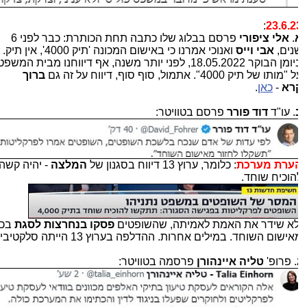
:
23.6.2
.
אלי ציפורי
פרסם בבלוג שלו כתבה תחת הכותרת: כבר לפני 6
נים,
אבי וייס
ואנוכי אמרנו כי באישום המכונה 'תיק 4000', אין תיק.
ביומן הבוקר 18.05.2022, לפני יותר משנה, אף דיווחנו מבית המשפט
"מותו של תיק 4000". אתמול, סוף סוף, דיווח על זה גם
ברוך
רא
-
כאן
.
. עו"ד
דוד פורר
פרסם בטוויטר:
ערת מערכת
: כלומר, ערוץ 13 דיווח בסגנון של
המלצה
- יהיה קשה
הוכיח שוחד.
לא שידר את האמת לאמיתה, שהשופטים
פסקו בנחרצות
לסגת
בכלל
ישום השוחד. במילים אחרות. ההדלפה בערוץ 13 הייתה סלקטיבית.
. פרופ'
טליה איינהורן
פרסמה בטוויטר: