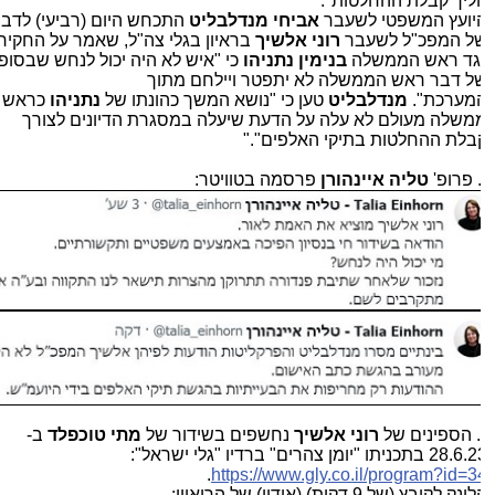
ליך קבלת ההחלטות".
יועץ המשפטי לשעבר
אביחי מנדלבליט
התכחש היום (רביעי) לדבריו
ל המפכ"ל לשעבר
רוני אלשיך
בראיון בגלי צה"ל, שאמר על החקירות
גד ראש הממשלה
בנימין נתניהו
כי "איש לא היה יכול לנחש שבסופו
ל דבר ראש הממשלה לא יתפטר ויילחם מתוך
מערכת".
מנדלבליט
טען כי "נושא המשך כהונתו של
נתניהו
כראש
משלה מעולם לא עלה על הדעת שיעלה במסגרת הדיונים לצורך
בלת ההחלטות בתיקי האלפים"."
 פרופ'
טליה איינהורן
פרסמה בטוויטר:
. הספינים של
רוני אלשיך
נחשפים בשידור של
מתי טוכפלד
ב-
2 בתכניתו "יומן צהרים" ברדיו "גלי ישראל":
.
https://www.gly.co.il/program?id=3
נק לקובץ (של 9 דקות) (אודיו) של הריאיון: