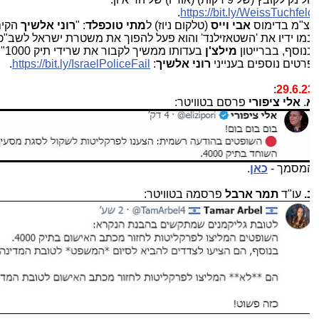
.
https://bit.ly/WeissTuchfel
צ"מ בדימוס
אבי וייס
(טלקום ניוז) ל
מתי טוכפלד
: "
רוני אלשיך
הקים
מו ידיו את 'השטאזילנד' והוא פעל להפוך את משטרת ישראל לשב"כ.
נוסף, בברייטון
מילצ'ן
בעדותו ממשיך לקבור את שרידי תיק 1000".
רטים נוספים בענייני
רוני אלשיך
:
https://bit.ly/IsraelPoliceFail
.
:
29.6.2
.
אלי ציפורי
פרסם בטוויטר:
מסמך -
כאן
.
.
עו"ד
תמר ארבל
פרסמה בטוויטר: