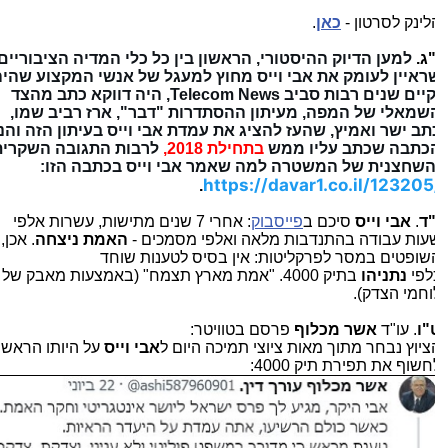
לינק לסרטון -
כאן
.
"ג.
למען הדיוק ההיסטורי, הראשון בין כל כלי המדיה הציבוריים
ראיין לעומק את אבי וייס מחוץ למעגל של אנשי המקצוע שהיה
וקיים שנים רבות סביב Telecom News, היה דווקא כתב מהצד
שמאלי של המפה, מעיתון ההסתדרות "דבר", ארז רביב שמו,
תב ישר ואמיץ, שהעז להציג את עמדת אבי וייס בעיתון הזה והנה
כתבה שכתב עליו ממש
בתחילת 2018,
לרבות התגובה השקרית
השחצנית של המשטרה למה שאמר אבי וייס בכתבה הזו:
https://
davar1.co.il/123205
.
"ד
.
אבי וייס
סיכם ב
פייסבוק
: אחרי 7 שנים מתישות, עשרות אלפי
עות עבודה בהתנדבות מלאה ואלפי מסמכים -
האמת ניצחה
. אכן,
שופטים במסר לפרקליטות: אין בסיס לטענות שוחד
לפי
נתניהו
בתיק 4000. "אמת מארץ תצמח" (באמצעות מאבק של
וחמי הצדק).
"ו
. עו"ד
אשר מכלוף
פרסם בטוויטר:
ציוץ נבחר מתוך מאות ציוצי תמיכה היום ל
אבי וייס
על היותו הראשון
חשוף את תפירת תיק 4000: