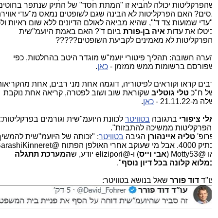
הפרקליטות יכולה להביא זו "המתת חסד" של התיק שנתפר בחוטים
סים? האם הפרקליטות לא הבינה שגם לשופטים נמאס מ"עדי אווירה"
"עדי שמועות צד ד'", שהיא מביאה לאולם הדיונים ללא שום ראיות ולכן
יטלו את עדות
איה בן-פורת
ביום ד'? האם באמת היועמ"שית
הפרקליטות לא מאמינים לקביעת השופטים?????
ערה חשובה: תהליך פיטורי יועמ"ש מוגדר היטב בהחלטות, כפי
פורסם ברשומות ממש ממזמן -
כאן
.
בים קראו וקוראים לפיטוריה, דוגמה אחת מני רבים, אחת מהקריאות
ל ח"כ
טלי גוטליב
שקוראת שוב ושוב לפטרה, קריאה אחת נוקבת
ה מ-21.11.22 -
כאן
.
לי ציפורי
בתגובה
בטוויטר
לכוונת היועמ"שית וגורמים בפרקליטות:
הפרקליטות ממשיכה להתבזות".
רופ'
טליה איינהורן
הגיבה
בטוויטר
: "זכותה של היועמ"שית להמשיך
בתיק 4000. אבל מי שעוקב אחרי האולפן הפתוח @BarashiKinneret
@Motty53 (
אבי
וייס
) ו-@elizipori יודע, ש
המערכת תתגלה
מלוא קלונה בכל דיון נוסף
".
ו"ד
דוד פורר
שאל בנושא בטוויטר: