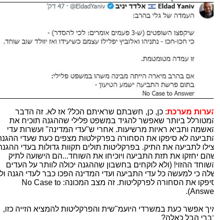
ערות מערכת
: כן, כן, חשבתם שראיתם הכל? אז לא. זה הדבר
מטורלל ביותר שאפשר להגיד במשפט פלילי שההגנה תוכיח את
אשמה ותביא ראיות מרשיעות. אחרי ש"עדי המדינה" ועשרות עדי
תביעה לא סיפקו את הסחורה בפרקילטות מצפים כעת שעדי ההגנה
צילו לתביעה את התיק. בפרקליטות תולים תקוות גדולות בעדי ההגנה
הם יחזקו את תזת התביעה ויוכיחו את השוחד...הם הישועה לתיק
שוחד ההזוי! (ולא לוקחים בחשבון שההגנה יכולה לוותר על העדים
לה כי למעשה כל עדי התביעה ועדי המדינה הפכו כבר לעדי הגנה ולא
סיפקו את הסחורה לפרקליטות. זה מצב המכונה: No Case to
Answer)
יך אפשר כעת במשרדי היועמ"שית והפרקליטות להמציא הזייה כזו,
ברי הבל כאלה?