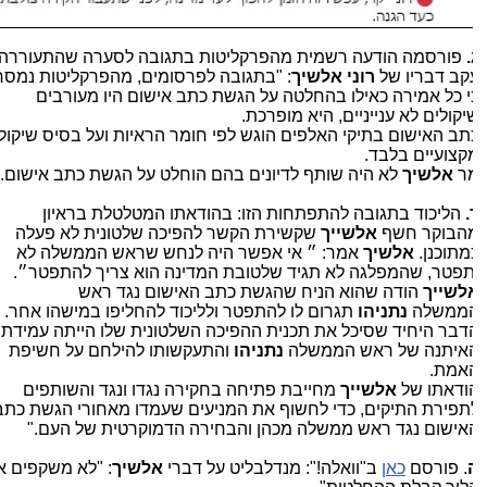
.
פורסמה הודעה רשמית מהפרקליטות בתגובה לסערה שהתעוררה
קב דבריו של
רוני אלשיך
: "בתגובה לפרסומים, מהפרקליטות נמסר
י כל אמירה כאילו בהחלטה על הגשת כתב אישום היו מעורבים
יקולים לא ענייניים, היא מופרכת.
תב האישום בתיקי האלפים הוגש לפי חומר הראיות ועל בסיס שיקולים
קצועיים בלבד.
ר
אלשיך
לא היה שותף לדיונים בהם הוחלט על הגשת כתב אישום."
.
הליכוד בתגובה להתפתחות הזו: בהודאתו המטלטלת בראיון
הבוקר חשף
אלשייך
שקשירת הקשר להפיכה שלטונית לא פעלה
מתוכנן.
אלשיך
אמר: ״ אי אפשר היה לנחש שראש הממשלה לא
תפטר, שהמפלגה לא תגיד שלטובת המדינה הוא צריך להתפטר״.
לשייך
הודה שהוא הניח שהגשת כתב האישום נגד ראש
ממשלה
נתניהו
תגרום לו להתפטר ולליכוד להחליפו במישהו אחר.
דבר היחיד שסיכל את תכנית ההפיכה השלטונית שלו הייתה עמידתו
איתנה של ראש הממשלה
נתניהו
והתעקשותו להילחם על חשיפת
אמת.
ודאתו של
אלשייך
מחייבת פתיחה בחקירה נגדו ונגד והשותפים
תפירת התיקים, כדי לחשוף את המניעים שעמדו מאחורי הגשת כתב
אישום נגד ראש ממשלה מכהן והבחירה הדמוקרטית של העם."
. פורסם
כאן
ב"וואלה!": מנדלבליט על דברי
אלשיך
: "לא משקפים את