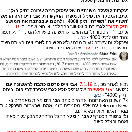
לפי
נתניהו
בתיק 4000.
עקבות למעלה משנתיים של עיסוק במה שכונה "תיק בזק",
כתב המסקר את פעילות משרד התקשורת, אבי וייס היה הראשון
שוף את "תפירת" תיק 4000 - ול
הטמיע בכתבה את המושג
תיק תפור
" לגבי "תיק 4000"
כבר לפני 4 וחצי שנים, ב-
1.1.19
.
כתבה "ההיסטורית" בה הוזכר לראשונה בישראל המונח "תיק תפור"
תייחס לתיק 4000 -
כאן
.
פרקליטות עשתה טעות מרה שלא הקשיבה ל
אבי וייס
באותה העת.
הקשר זה פרסמה
כעת
שירה אדרי
בטוויטר:
בוע לאחר מכן, ב-
7.1.19
,
אבי וייס
פרסם כתבה לראשונה עם
מושג
"
אני מאשים
" של
אמיל זולא
לגבי
אלפרד דרייפוס
, ביחס
תיק 4000" -
כאן
.
רונות ועד היום כתב
אבי וייס
מאות מאמרים ב-
Telecom News עם אלפי מסמכים מזמן אמת, שכאמור, הפרקליטות
מנעה מלקרוא ולהציג אותם.
לי ציפורי
הצטרף ל
אבי וייס
לאורך כל הדרך למאבק על הוצאת
אמת והצדק לאור.