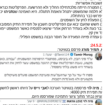
שובות אפשריות:
1) המטרה הייתה מלכתחילה ההליך ולא ההרשעה. הפרקליטות כנראה
א חלמה שהמשפט יתנהל והאמת תתגלה. היא האמינה ש
נתניהו
יכנע
יפרוש כבר בהתחלה.
השופטים.
3) חשש שהעם יבוא עם הפרקליטים חשבון על תפירת התיק המפוברק
בר כעת ולא בעתיד הרחוק אחרי שיצאו לפנסיה כאשר המשפט יימשך
ד אין קץ.
ה במשפט הפלילי.
:
24.5.2
.
תמיר מורג
פרסם בטוויטר:
.
מיה לוי
פרסמה בטוויטר הערכה ל
אבי וייס
על היותו ראשון לחשוף
 תפירת תיק 4000:
ציוץ נבחר מתוך ציוצי התמיכה שפורסמו היום.