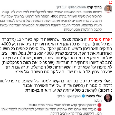
:
1
ערת מערכת
: זו באמת פצצה, שנחשפה דווקא בערוץ 13 (מדברר
הפרקליטות). שם ידעו כל הזמן את האמת ועדיין הציגו את תיק 4000
התיקים האחרים) כ"אישום מבטון יצוק". שם סיפרו לצופים כל השנים
האחרונות את ההפך, (כזבים: שתיק 4000 הוא ברזל, נעול, חזק ויציב,
כל עד מחזק את תזת הפרקליטות. שוחד, שוחד, שוחד), בערוץ זה
רוב לא דיווחו מהחקירות הנגדיות, (שהפריכו את תזות הפרקליטות)
לא סיפרו על הפארסות והשערוריות של הפרקליטות. זה גם אירוני
ב ערוץ 13 הוא זה שדיווח על קריסת השוחד. גול עצמי.
אלי ציפורי
פרסם בטוויטר בהקשר למסר של השופטים לפרקליטות
דלתיים סגורות (בסיום עדותו של "עד האווירה"
אבנר
ורוכוב)
לקראת ביטול עדותה של עו"ד
איה בן-פורת
: