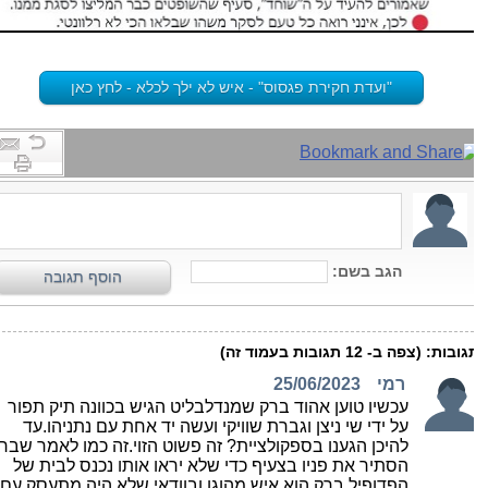
"ועדת חקירת פגסוס" - איש לא ילך לכלא - לחץ כאן