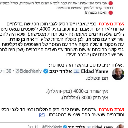
ערת מערכת
: כפי ש
אבי וייס
הסיק לגבי תוכן הפגישה בדלתיים
גורות לאחר עדות
אבנר בורוכוב
בתיק 4000, לשופטים נמאס מעדים
וליים שלא תורמים מאומה (חוץ מכותרות מכפישות) ושלא היה להם
שר ישיר עם
נתניהו
, ולכן בוטלה העדות של עו"ד
איה בן פורת
.
עת מסקנה זו עולה בקנה אחד עם המסר של השופטים לפרקליטות
גבי קושי בהוכחת אישום השוחד ע"י העדים המרכזיים (שכן היה להם
שר ישיר ל
נתניהו
) שכבר העידו.
.
אלדד יניב
פרסם בהקשר הזה בטוויטר:
ערת מערכת
: עדכונים שונים לגבי תיק הצוללות ובמיוחד לגבי הכלים
חודרניים שנעשה בהם שימוש במסגרתו -
כאן
.