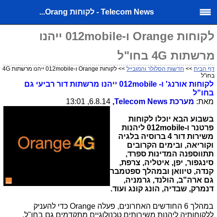
Telecom News - לקוחות Orang...
לקוחות Orange ו-012mobile ייהנו
מרשתות 4G בחו"ל
דף הבית
>>
חדשות הסלולר והמובייל
>> לקוחות Orange ו-012mobile ייהנו מרשתות 4G
בחו"ל
לקוחות אורנג' ו- 012mobile ייהנו מרשתות דור רביעי גם
בחו"ל
מאת:
מערכת
Telecom News
,
6.8.14, 13:01
בשבוע הבא יוכלו לקוחות
פרטנר ו-
012mobile
ליהנות
משירות דור 4 ברוסיה בלגיה
וקוריאה, ובימים הקרובים
תתווספנה המדינות ספרד,
סינגפור, יפן, איטליה, צרפת,
קנדה, טיוואן ובמהלך ספטמבר
גם ארה"ב, הולנד, גרמניה,
דנמרק, שבדיה, הונג קונג ועוד.
במהלך 6 החודשים האחרונים, פעלה
Orange
כדי להעניק
ללקוחותיה ליהנות משירותים טכנולוגיים מתקדמים גם בחו"ל.