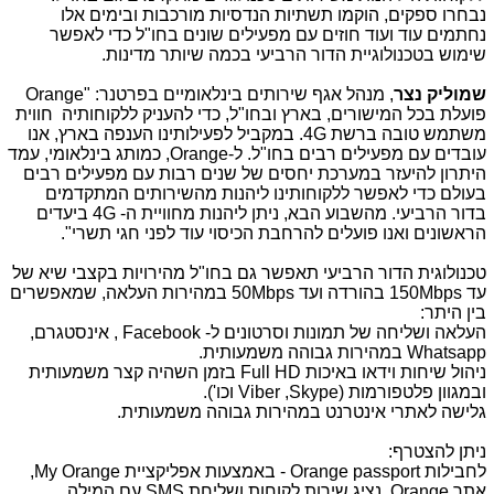
נבחרו ספקים, הוקמו תשתיות הנדסיות מורכבות ובימים אלו
נחתמים עוד ועוד חוזים עם מפעילים שונים בחו"ל כדי לאפשר
שימוש בטכנולוגיית הדור הרביעי בכמה שיותר מדינות.
שמוליק נצר
, מנהל אגף שירותים בינלאומיים בפרטנר: "
Orange
פועלת בכל המישורים, בארץ ובחו"ל, כדי להעניק ללקוחותיה חווית
משתמש טובה ברשת
4G
. במקביל לפעילותינו הענפה בארץ, אנו
עובדים עם מפעילים רבים בחו"ל. ל-
Orange
, כמותג בינלאומי, עמד
היתרון להיעזר במערכת יחסים של שנים רבות עם מפעילים רבים
בעולם כדי לאפשר ללקוחותינו ליהנות מהשירותים המתקדמים
בדור הרביעי. מהשבוע הבא, ניתן ליהנות מחוויית ה-
G
4 ביעדים
הראשונים ואנו פועלים להרחבת הכיסוי עוד לפני חגי תשרי".
טכנולוגית הדור הרביעי תאפשר גם בחו"ל מהירויות בקצבי שיא של
עד
Mbps
150 בהורדה ועד
Mbps
50 במהירות העלאה, שמאפשרים
בין היתר:
העלאה ושליחה של תמונות וסרטונים ל-
Facebook
, אינסטגרם,
Whatsapp
במהירות גבוהה משמעותית.
ניהול שיחות וידאו באיכות
Full HD
בזמן השהיה קצר משמעותית
ובמגוון פלטפורמות (
Skype
,
Viber
וכו').
גלישה לאתרי אינטרנט במהירות גבוהה משמעותית.
ניתן להצטרף:
לחבילות
Orange passport
- באמצעות אפליקציית
My Orange
,
אתר
Orange
, נציג שירות לקוחות ושליחת
SMS
עם המילה