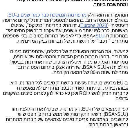
ומתחשבת ביותר.
המהפך הזה הוא חלק
מרפורמה הנמשכת כבר כמה שנים ב-EU
,
ברגולציית הפס הרחב, בהתאם למסמכי המדיניות ל"קידום אירופה
דיגיטלית" (
Europe 2020
). זה החל במדינות "בנלוקס", שביטלו
ראשונות, כבר לפני יותר מ-6 שנים, את עקרונות "השוק הסיטונאי"
במתכונת ה-BSA>
SLU
, כדי לאפשר תחרות בסיבים, בלי שספקים
מתחרים "ירכבו" על התשתיות של חברות הבזק המדינתיות.
למעשה, את הגרסה המעודכנת של הכללים, שתתפרסם בימים
הקרובים, דחפו חברות הבזק הגדולות והממשלות של אירופה,
ממדינות דוגמת גרמניה, איטליה וצרפת, שהיו
אחרונות
בביטול
רגולציית ה-BSA > SLU, שהייתה אצלן בתחום הפס הרחב
מתחילת שנות ה-80 של המאה הקודמת.
ב-EU מדגישים, שההשקעות בתשתית סיבים לכל המדינה, היא
גבוהה ביותר, ופתיחת תשתיות בפני מתחרים לא מאפשרת
לחברות הבזק להשיג ROI ולכן לא כדאי להן לפרוס סיבים בהיקפים
גדולים.
לפי הממצאים של ה-EU, רק מדינות, שביטלו את הרגולציה הזו
(BSA>SLU), השיגו התקדמות של ממש ברוחבי הפס שיש
לתושבים, באמצעות פריסת סיבים עצמאיים של חברות מתחרות
ובראשן חברות הבזק.