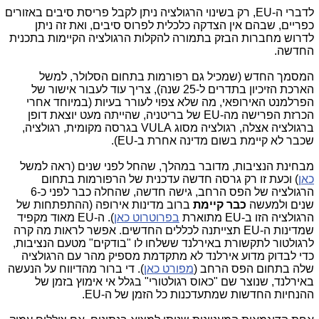
לדברי ה-EU, רק בשינוי הרגולציה ניתן לקבל פריסת סיבים באזורים
כפריים, שבהם אין הצדקה כלכלית לפרוס סיבים, ואת זה ניתן
לדרוש מחברות הבזק בתמורה להקלות הרגולציה הקיימות בתכנית
החדשה.
המסמך החדש (שמכיל גם רפורמות בתחום הסלולר, למשל
הארכת הזיכיון בתדרים ל-25 שנה), צריך עוד לעבור אישור של
הפרלמנט האירופאי, מה שלא צפוי לעורר בעיות (במיוחד אחרי
הכרזת הפרישה מה-EU של בריטניה, שהייתה מעט יוצאת דופן
ברגולציה אצלה, רגולציה מסוג VULA בגרסה מקומית, רגולציה,
שכבר לא קיימת בשום מדינה אחרת ב-EU).
מבחינת הנציבות, מדובר במהלך, שהחל לפני שנים (ראה למשל
כאן
) וכעת זו רק גרסה חדשה עדכנית של הרפורמות בתחום
הרגולציה של הפס הרחב, גישה חדשה, שהחלה כבר לפני כ-6
שנים ולמעשה
כבר קיימת
ברוב מדינות אירופה (ההתפתחות של
הרגולציה הזו ב-EU מתוארת
בפרוטרוט כאן
). ה-EU מאוד מקפיד
שמדינות ה-EU תצייתנה לכללים החדשים. אפשר לראות מה קרה
לרגולטור לתקשורת באירלנד ששלחו לו "בודקים" מטעם הנציבות,
כדי לבדוק מדוע אירלנד לא מתקדמת מספיק מהר עם הרגולציה
שלה בתחום הפס הרחב (
מפורט כאן
). די ברור מהדיווח על הנעשה
באירלנד, שנוצר שם "כאוס רגולטורי" בגלל אי אימוץ בזמן של
ההנחיות החדשות שמתעדכנות כל הזמן של ה-EU.