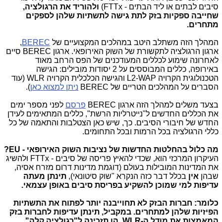
סיבים לבתים או ליד הבתים - FTTx)
ולהוריד את הרגולציה,
שחייבה ספקיות בזק לתת גישה לתשתיות שלהן לספקים
מתחרים.
המהלך הזה משתלב היטב במהלכים המקצועיים של
BEREC
,
ארגון הרגולציה לתקשורת של השוק האירופאי. ארגון BEREC סיים
לאחרונה שימוע לכללים המעודכנים של הפס הרחב מאוד
באירופה, כללים המבוססים על 2 יסודות מובילים: הגישה
הטכנולוגית הקרויה L2-WAP והגישה הכלכלית הקרויה WLR (עוד
הסברים על המהלכים הטריים של BEREC
ניתן למצוא כאן
).
בצעד משלים למהלך הזה ארגון BEREC
פרסם
לפני מספר ימים
את הכללים החדשים ל"נייטרליות הרשת", כללים המתאימים לעידן
החדש של חיבורי הסיבים. כך, שיש כאן הצטלבות והתאמה של כל
כללי הרגולציה בכל הרמות ובכל התחומים.
מה כלול בהחלטות החדשות של נציבות השוק האירופאי - EU?
העיקרון המרכזי הוא, שכדי להאיץ פריסה של סיבים - FTTx ולהשיג
את המדינות המובילות בעולם (דוגמת מדינות דרום מזרח אסיה,
שבהן
אין
בכלל דבר כזה הנקרא "שוק סיטונאי),
תינתן מעתה
עדיפות למי שמוכן להשקיע בפריסת סיבים באופן עצמאי.
כלומר: חברות הבזק לא תחוייבנה יותר לפתוח את התשתיות
הפיזיות שלהן למתחרים. במקביל, תינתן עדיפות לחברות בזק
המאמצות את מודל ה-WLR. הן תזכינה ל"רגולציה קלה"