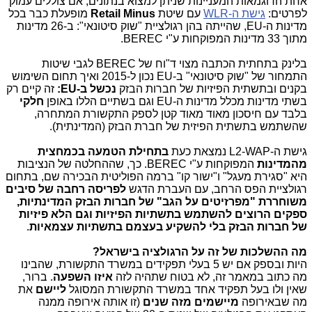
אחת הדוגמאות המעניינות שניתן למצוא בנתונים, אם צוללים עמוק
לפרטים:
גישת ה-WLR
עם שיטת
Retail Minus
מופעלת כבר בכל
מדינות ה-EU, שהייתה בהן רגולציית "שוק סיטונאי": ב-26 מדינות
מתוך 33 מדינות המפוקחות ע"י BEREC.
בלינק בתחתית הכתבה מצוי ד"וח של BEREC לגבי שיטות
התמחור של "שוק סיטונאי" ב-EU נכון ל-2015 ואיך תחום השימוש
בקנים ובתשתית הפיזיות של חברות הבזק
נכשל ב-EU:
זה קיים רק
בשתי מדינות מכלל מדינות ה-EU וגם בשתיים הללו באופן
חלקי
בלבד עם חיסכון מאוד מאוד קטן לספק התקשורת המתחרה,
שהשתמש בתשתית הפיזית של חברת הבזק (המדינתית).
גישת ה-L2-WAP נמצאת כעת
בתחילת הטמעה בכמחצית
מהמדינות
המפוקחות ע"י BEREC. כך, שההחלטה של הנציבות
היא "סגירת מעגל" ו"ישור קו" ברמה הפוליטית הבכירה שם, בתחום
רגולציית הפס הרחב, עם העברת הדגש
לפריסה רחבה של סיבים
משוחררת "מפרזיטים על הגב" של חברות הבזק המדינתיות,
ספקים הרוצים להשתמש בתשתיות הפיזיות וגם הלא פיזיות
של חברות הבזק בלי להשקיע בעצמם בתשתיות עצמאיות
.
מה ההשלכות של זה על הרגולציה בישראל?
היות ובספק אם יש 5 בעלי תפקידים במשרד התקשורת, שהבינו
מה כתוב במאמר זה, לא בטוח שתהיה לזה
איזו השפעה
. ברור,
שאין ולו בעל תפקיד אחד במשרד התקשורת המסוגל
ליישם
את
מה שבאירופה
מיישמים מזה שנים
(זו אותה אירופה ממנה