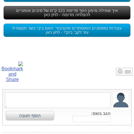
איך שמילה מימון הפך פריסת 121 ק"מ של סיבים אופטיים
להצלחה מדומה - לחץ כאן
עובדות ומסמכים המוסתרים מהציבור: האם ביבי כשר תקשורת
עזר לקב' בזק? - לחץ כאן