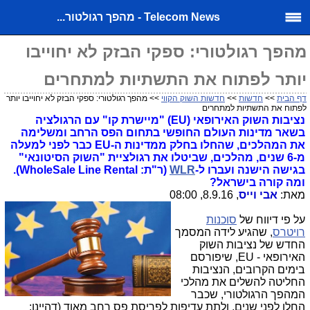
Telecom News - מהפך רגולטור...
מהפך רגולטורי: ספקי הבזק לא יחוייבו
יותר לפתוח את התשתיות למתחרים
דף הבית
>>
חדשות
>>
חדשות השוק הקווי
>> מהפך רגולטורי: ספקי הבזק לא יחוייבו יותר
לפתוח את התשתיות למתחרים
נציבות השוק האירופאי (EU) "מיישרת קו" עם הרגולציה
בשאר מדינות העולם החופשי בתחום הפס הרחב ומשלימה
את המהלכים, שהחלו בחלק ממדינות ה-EU כבר לפני למעלה
מ-6 שנים, מהלכים, שביטלו את רגולציית "השוק הסיטונאי"
בגישה הישנה ועברו ל-
WLR
(ר"ת: WholeSale Line Rental).
ומה קורה בישראל?
מאת:
אבי וייס
, 8.9.16, 08:00
על פי דיווח של
סוכנות
רויטרס
, שהגיע לידה המסמך
החדש של נציבות השוק
האירופאי - EU, שיפורסם
בימים הקרובים, הנציבות
החליטה להשלים את מהלכי
המהפך הרגולטורי, שכבר
החלו לפני שנים, ולתת עדיפות לפריסת פס רחב מאוד (דהיינו: