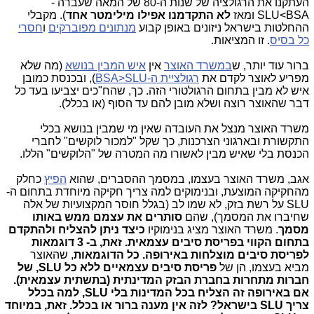
העתקנו את הרגולציה של שנות ה-80 של המאה שעברה -
SLU<BSA ומאז
לא התקדמנו אפילו מילימטר אחד
). מקבלי
ההחלטות בישראל ניזונים באופן קבוע
מנתונים מפוברקים
ו
חסרי
כל בסיס
. זו המציאות.
ברור עוד יותר, ש
במשרד האוצר
אין
איש המבין בנושא
(מה שלא
מפריע לאוצר לקדם את
רגולציית ה-BSA>SLU
), ובכנסת כמובן
איש לא מבין בתחום הרגולטורי הזה. כך, שהח"כים יצביעו בעד כל
דבר שהאוצר רוצה ושלא מובן להם עד הסוף (או בכלל).
משרד האוצר מנצל את העובדה שאין מי שמבין בנושא בכלי
התקשורת ובארגוני הצרכנות, כך שקל "למכור לוקשים" לחברי
הכנסת בלי שאיש מבין לאשורו מה המטרה של "הלוקשים" הללו.
אגב, משרד האוצר בעצמו, במסמך ההסברים, שהוא
הפיץ
כחלק
מהחקיקה המוצעת, ובנימוקים למה צריך חקיקה מיוחדת בתחום ה-
SLU על רשת בזק, לא שמו לב (בגלל חוסר המקצועיות של אלה
שחיברו את המסמך), שהם
סותרים את עצמם ממש באותו
מסמך
. משרד
האוצר מציג בנימוקיו
כיצד ניתן להצליח ולהתקדם
בתחום הקווי
בפריסת סיבים עצמאית. זאת, ב- 3 דוגמאות
לפריסת סיבים מוצלחות באירופה.
כל הדוגמאות
, שהאוצר
מביא בעצמו, הן של
פריסת סיבים עצמאיים ללא כל SLU, של
חברות מתחרות בחברת הבזק המדינתית (בתשתית עצמאית).
אם באירופה זה הצליח בכל המדינות בלי SLU, למה בכלל
צריך SLU בישראל?
לזה
אין מענה ברור או בכלל.
זאת, במיוחד