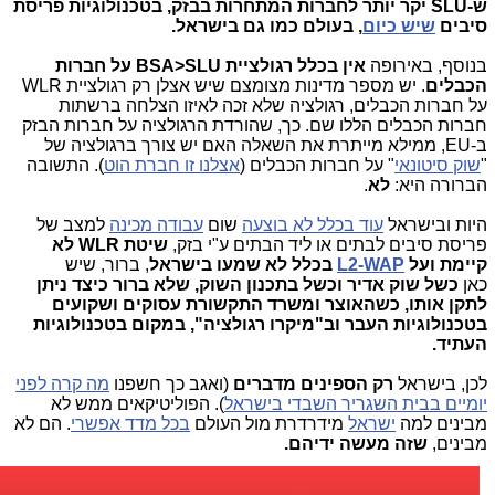
ש-SLU יקר יותר לחברות המתחרות בבזק, בטכנולוגיות פריסת
סיבים
שיש כיום
, בעולם כמו גם בישראל.
בנוסף, באירופה
אין בכלל רגולציית BSA>SLU על
חברות
הכבלים
. יש מספר מדינות מצומצם שיש אצלן רק רגולציית WLR
על חברות הכבלים, רגולציה שלא זכה לאיזו הצלחה ברשתות
חברות הכבלים הללו שם. כך, שהורדת הרגולציה על חברות הבזק
ב-EU, ממילא מייתרת את השאלה האם יש צורך ברגולציה של
"
שוק סיטונאי
" על חברות הכבלים (
אצלנו זו חברת הוט
). התשובה
הברורה היא:
לא
.
היות ובישראל
עוד בכלל לא בוצעה
שום
עבודה מכינה
למצב של
פריסת סיבים לבתים או ליד הבתים ע"י בזק,
שיטת WLR לא
קיימת ועל
L2-WAP
בכלל לא שמעו בישראל
, ברור, שיש
כאן
כשל שוק אדיר וכשל בתכנון השוק, שלא ברור כיצד ניתן
לתקן אותו, כשהאוצר ומשרד התקשורת עסוקים ושקועים
בטכנולוגיות העבר וב"מיקרו רגולציה", במקום בטכנולוגיות
העתיד.
לכן, בישראל
רק הספינים מדברים
(ואגב כך חשפנו
מה קרה לפני
יומיים בבית השגריר השבדי בישראל
). הפוליטיקאים ממש לא
מבינים למה
ישראל
מידרדרת מול העולם
בכל מדד אפשרי
. הם לא
מבינים,
שזה מעשה ידיהם.