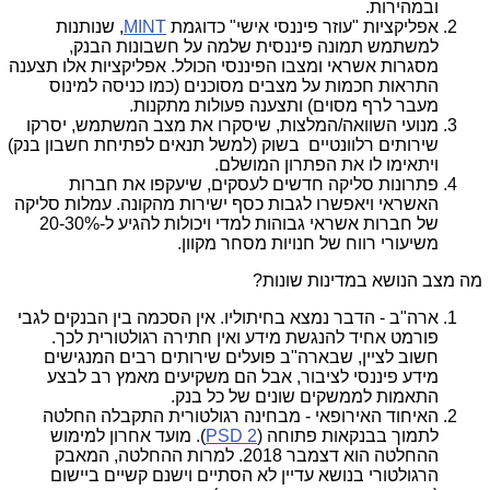
ובמהירות.
אפליקציות "עוזר פיננסי אישי" כדוגמת
MINT
, שנותנות
למשתמש תמונה פיננסית שלמה על חשבונות הבנק,
מסגרות אשראי ומצבו הפיננסי הכולל. אפליקציות אלו תצענה
התראות חכמות על מצבים מסוכנים (כמו כניסה למינוס
מעבר לרף מסוים) ותצענה פעולות מתקנות.
מנועי השוואה/המלצות, שיסקרו את מצב המשתמש, יסרקו
שירותים רלוונטיים בשוק (למשל תנאים לפתיחת חשבון בנק)
ויתאימו לו את הפתרון המושלם.
פתרונות סליקה חדשים לעסקים, שיעקפו את חברות
האשראי ויאפשרו לגבות כסף ישירות מהקונה. עמלות סליקה
של חברות אשראי גבוהות למדי ויכולות להגיע ל-20-30%
משיעורי רווח של חנויות מסחר מקוון.
מה מצב הנושא במדינות שונות?
ארה"ב - הדבר נמצא בחיתוליו. אין הסכמה בין הבנקים לגבי
פורמט אחיד להנגשת מידע ואין חתירה רגולטורית לכך.
חשוב לציין, שבארה"ב פועלים שירותים רבים המנגישים
מידע פיננסי לציבור, אבל הם משקיעים מאמץ רב לבצע
התאמות לממשקים שונים של כל בנק.
האיחוד האירופאי - מבחינה רגולטורית התקבלה החלטה
לתמוך בבנקאות פתוחה (
PSD 2
). מועד אחרון למימוש
ההחלטה הוא דצמבר 2018. למרות ההחלטה, המאבק
הרגולטורי בנושא עדיין לא הסתיים וישנם קשיים ביישום