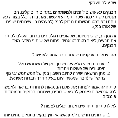
של עולם העסקי.
הבנקים לא עושים ליזמים ול
מפתחים
בתחום חיים קלים. הם
מנסים לשתף כמה שפחות מידע ולעשות זאת בדרך כלל בצורה לא
נוחה ובפורמט המשתנה מבנק לבנק (לפעמים בין שירותים שונים
של אותו בנק).
זה זמן רב, שיש ניסיונות של גופים רגולטורים ברחבי העולם לפתור
את הבעיה, ליצור סטנדרט אחיד ופתוח של שיתוף מידע מצד
הבנקים.
מה היכולות העיקריות שהסטנדרט אמור לאפשר?
העברת מידע מלא על חשבון בנק של משתמש כולל
היסטוריה של פעולות ויתרות.
מתן הרשאה ישירה לחיוב חשבון בנק של המשתמש ע,י גוף
צד שלישי (דבר שנעשה היום בעיקר דרך חברות אשראי).
פיתוח זה אמור לפתוח את עולם הבנקאות לתחרות בריאה ולאפשר
לסטארטאפים
פינטק
להציע שירותים, שיתחרו בבנקים ובמוסדות
פיננסים.
לאילו פתרונות חדשים אנחנו יכולים לצפות ?
שירותים חדשים למתן אשראי חוץ בנקאי בתנאים נוחים יותר