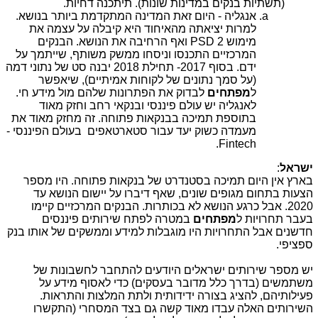
(תשתיות בנקים במדינות שונות). תיתכנה דחיות.
אנגליה - היום זאת המדינה המתקדמת ביותר בנושא.
למרות יציאתה מהאיחוד היא קיבלה על עצמה את
מימוש
PSD 2
ואף הרחיבה את הנושא. הבנקים
המרכזיים התכנסו וניסחו ממשק משותף, שייתמך על
ידם. בסוף 2017- תחילת 2018 יבנה סט של נתוני דמה
(על סמך נתונים של לקוחות אמיתיים), שיאפשר
ל
מפתחים
לבדוק את הפתרונות שלהם מול מידע חי.
לאנגליה יש עולם פיננסי ובנקאי רחב וחזק מאוד
בתוספת תמיכה בבנקאות פתוחה. זה מחזק מאוד את
מעמדה כשוק יעד עבור סטארטאפים בעולם הפיננסי -
.
Fintech
ישראל
:
בארץ אין היום תמיכה בסטנדרט של בנקאות פתוחה. היו מספר
הצעות בתחום מגופים שונים, שאף דיברו על יישום הנושא עד
2020. אבל כרגע הנושא לא בכותרות. הבנקים המרכזיים קיימו
בעבר תחרויות ל
מפתחים
במטרה לפתח שירותים פיננסים
חדשנים אבל התחרויות היו מוגבלות למידע וממשקים של אותו בנק
ספציפי.
יש מספר שירותים ישראלים היודעים להתחבר לחשבונות של
משתמשים (בדרך כלל מדובר בעסקים) כדי לאסוף מידע על
פעילותיהם, להציג בצורה ידידותית ולתת המלצות והתראות.
השירותים האלה עבדו מאוד קשה גם בצד המסחרי (התקשרו