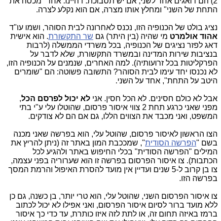
2) הם דואגים אחד לשני, אם יש תסבוכת. דהיינו: אחד "מכסה את
התחת של השני" ומחלץ אותו מצרה, אם הוא נקלע לצרה.
נציג בולט של הכנופיה הזו, נכנס לאחרונה לבית הסוהר, ושמו עו"ד
אהוד אולמרט
מי שהיה (בין היתר) גם
שר התקשורת
. הוא אישית
דאג לפזר נציגים של הכנופיה, בכל משרדי הממשלה (לרבות
בנציבות שירות המדינה ובמשרד התקשורת, שלא לדבר על
הפרקליטות בכל זרועותיה). למה האחרים, שנמנים על הכנופיה הזו,
לא נכנסו יחד עימו לבית הסוהר? התשובה פשוטה: הם "שומרים
היטב על התחת", אחד על השני.
אבל לא כולם חסינים. לא הכל חסין. אני
לא יכול לפרסם הכל
,
מפני שאני כרגע תחת 2 צווי איסור פרסום, שהוטלו עלי ע"י בתי
המשפט, ואני מכבד את הצווים הללו, גם אם הם לא צודקים.
הצו הראשון לאיסור פרסום, שהוטל עלי, הוא בפרשה שאני מכנה
בשם "
הפרשה הסודית
", שמככבת המון באתר זה (ניתן להריץ את
המילים "הפרשה הסודית" בכלי החיפוש באתר ולהגיע לכל
הכתבות). צו איסור הפרסום בפרשה זו הוא שערוריה בפני עצמה,
צו בן קרוב ל-5 שנים ועדיין אין מועד להסרת האיפול והרמת המסך
בפרשה הזו.
צו איסור הפרסום השני, שהוטל עלי, הוא טרי יותר, בן כשנה, גם כן
ללא מועד ברור לסיום איסור הפרסום, ואני אפילו לא יכול לכתוב
ברמז באיזה תחום זה, או לתת לזה איזו כותרת, עד כדי כך איסור