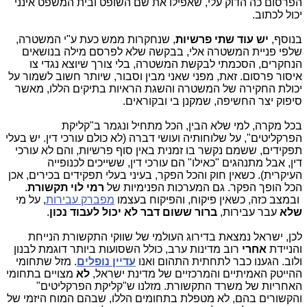
הפרסום כה הדוק עלי, שאפילו את שם השופט ובית המשפט אינני
יכול לכתוב.
בנוסף,
יש עוד שתי פרשיות
,
שנחקרות ממש כעת ע"י המשטרה,
שלפי פניית המשטרה אלי, בבקשה שלא לפרסם מילה בנושאים
הנחקרים, הסכמתי לבקשת המשטרה, בלי צורך שיוצא נגדי צו
איסור פרסום. זאת, מפני שאני מבין וסבור, שיותר חשוב לשמור על
יכולת החקירה של המשטרה והשגת הראיות בתיקים הללו, מאשר
סיפוק יצר החשיפה, שמקנן בי ובקוראים.
בכל מקרה, למי שלא הבין, הכל מתחיל ונגמר ב"קליקת
הפרקליטים", על שלוחותיה ועושי דברה (לא כולם עורכי דין. יש בעלי
תפקידים, ששמם נקשר בו זמנית באין סוף פרשיות, והם לא עורכי
דין, אבל מתנהגים "כאילו" הם עורכי דין, ששייכים לכנופייה
העיקרית). כשאין חוק והכל הפקר, בעיני בעלי תפקידים בכירים, אכן
הכל הופך הפקר. גם המערכות הפנימיות של
רמי לוי תקשורת
.
ובמצב כזה, כשאין פיקוח, והפיקוח בעצמו
מפברק עבירות
, על מי
שלא
עבר עבירות,
ברור ששום דבר לא יכול לעבוד נכון
.
לכן, ישראל נמצאת בדירוג העולמי של שווקי התקשורת הנייחת
והניידת
אחרי
רוב מדינות ערב, כולל השסועות ביותר דוגמת לבנון
ולוב. הגענו כבר לתחתית התהום ואנו
עדיין נופלים
. מזל שתחומי
ההייטק האמיתיים והמרכזיים של מדינת ישראל,
לא
מצויים בתחומי
האחריות של משרד התקשורת. מזלנו ש"קליקת הפרקליטים"
והקשורים בהם, לא מטפלת בתחומים הללו, שבהם המוח היזמי של