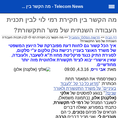
Telecom News - מה הקשר בין ...
מה הקשר בין חקירת רמי לוי לבין תכנית
העבודה השנתית של מש' התקשורת?
דף הבית
>>
חדשות הסלולר והמובייל
>> מה הקשר בין חקירת רמי לוי לבין תכנית העבודה
השנתית של מש' התקשורת?
איך הכל קשור גם לחוות דעת מפוברקת של היועץ המשפטי
של משרד האוצר בעניין רכישת גולן טלקום ע"י סלקום,
לסגירת התיק כנגד פרקליטת מחוז ת"א לשעבר, ולעובדה,
שאין אישורי יבוא לציוד תקשורת אלחוטית מזה יותר
מחודשיים.
מאת:
אבי וייס
, 4.3.16, 09:00
כשפרסמתי את המאמר תחת
הכותרת: "
מדוע כל כך קל "לעבוד
בעיניים" על משרד התקשורת ולאורך
שנים?
" בנוגע לפוסטים של
אלקי
(אלקנה) אלון
, (בתמונה משמאל),
לשעבר המנהל של
רמי לוי תקשורת
,
כתבתי במפורש, שאלה דברים
הנראים על פניהם
נכונים,
כי הם
מוכרים לי
, ואני מכיר דברים
הרבה