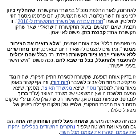
לאחרונה, לאור החלפת מנכ"ל במשרד התקשורת,
שהחליף כיוון
לפי מצוות השר (כלומר, ראש הממשלה), הם פרסמו מסמך הזוי
לחלוטין, ששמו "
תכנית עבודה של משרד התקשורת ל-2016
". זו
תכנית, שאם תתגשם, בשוק התקשורת הישראלי יישאר שחקן
תקשורת אחד:
קבוצת בזק
. פשוט לא ייאמן.
מי האנשים הללו? אלה אותם אנשים, "
שלא רואים את הציבור
ממטר
", ומרשים לעצמם להשאיר היום יבואנים,
יותר מחודשיים
ללא אישורי ייבוא ציוד תקשורת ניידת
, רק בגלל
שהם יכולים
להתעמר ולהתעלל, בכל מי שבא להם
. ככה פשוט. "איש הישר
בעיניו ייעשה".
זו בדיוק אותה תופעה, שקשורה לסגירת התיק העיקרי, שהיה נגד
פרקליטת מחוז תל-אביב לשעבר (
רות דוד
), וזה אף קשור באופן
מאוד מוזר, למסמך
נוסף,
שיצא
ממשרד האוצר
, מסמך, שיצא
הפעם מלשכת היועץ המשפטי של משרד האוצר (עו"ד
ברוך
לוברט
), שבעזות מצח טוען, שאישור רכישת גולן טלקום ע"י סלקום
תסתור את המכרז המקורי, שלפיו גולן טלקום קיבלה רישיון של
מפעיל סלולר.
ככה זה כשאתה מרגיש,
שאתה מעל לחוק ושהחוק זה אתה
. הם
גם המציאו את השיטה שלפיה
נ
חקרים החשודים בפלילים, יחקרו
את עצמם ויטהרו את עצמם מכל חשד
.