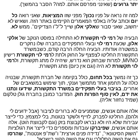
יתר גרועים
(שאינני מפרסם אותם. למה? הסבר בהמשך).
למה זה נראה על פניו
נכון
?
מפני שזו
המציאות
, שאני רואה
כל
יום
וכותב עליה באלפי המאמרים הקיימים באתר הזה. ושאיש לא
יחשוב, שאני סבור ש
אלקי אלו
ן שייך ל"ל"ו הצדיקים". ממש
לא
.
הבעיה של
רמי לוי תקשורת
לא התחילה בפוסט הנוקב של
אלקי
אלון,
שכעת
רמי לוי
ובעלי התפקידים בחברה שלו נחקרים
במשטרה אודותיו. הבעיה החלה הרבה קודם, כשבמשרד
התקשורת החליטו לצפצף על החוק ולתת ל
רמי לוי תקשורת
רישיון
MVNO, למרות שבחוק הוא נדרש, שיהיה לו מתג תקשורת, ול
רמי
לוי
תקשורת
לא היה (וגם אין כיום) מתג תקשורת.
כך זה נמשך
בכל תחום,
כולל בקיומה של חברת תקשורת, שבנויה
כולה על תחמון אחד מתמשך וענקי, תוך שימוש במשאבים של
אחרים,
בגיבוי בעלי תפקידים במשרד התקשורת, שידעו ונתנו
את ידם, לאין סוף הפרות חוק
. המדובר כמובן בחברת גולן טלקום
(שמיד נחזור אליה).
אלה אותם אנשים, שממניעים לא ברורים לציבור (אבל ידועים לי
ולהם), החליטו לפברק, לזייף ולשקר בטונות, בלי למצמץ, כדי לייצר
עבירות שלא היו ולא נבראו לקבוצת בזק (וגם לקבווצת הוט). אלה
אותם אנשים,
שפיברקו
עובדות ומספרים כדי לייצר את רגולציות
"השוק הסיטונאי", "נדידה פנים ארצית" ו"שת"פ אנטנות",
שהרסו
גם את השוק הסלולרי וגם את השוק הקווי בישראל.