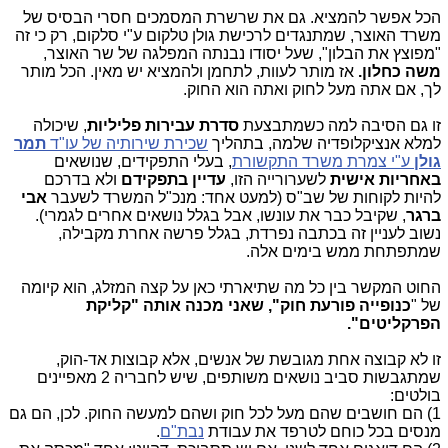
הכל אפשר להמציא. גם את שרשרת המסמכים חסרי הבסיס של
משרד האוצר, שמתנגדים לרכישת גולן טלקום ע"י סלקום, רק כי זה
"מפוצץ את הבלון", שעל יסודו נבנתה המפלגה של שר האוצר,
משה כחלון.
אז מותר לעוות, לתחמן ולהמציא יש מאין. הכל מותר
לך, אם אתה מעל לחוק ואתה הוא החוק.
זו גם הסיבה למה כשמתבצעת
סדרת עבירות פליליות
, שיכולה
למלא אנציקלופדיה שלמה, בתהליך
שכירת שירותיה של עו"ד
תמר
גולן
ע"י צמרת משרד התקשורת
, בעלי התפקידים, שנושאים
באחריות אישית
לשערורייה הזו,
עדיין בתפקידם
ולא בדרכם
להיות לקוחות של שב"ס (למעט אחד: מנכ"ל המשרד לשעבר
אבי
ברגר
, שקיבל כבר את עונשו, אבל בגלל נושאים אחרים לגמרי).
נשוב לעניין זה בכתבה נפרדת, בגלל פרשה אחרת מקבילה,
שמתפתחת ממש בימים אלה.
החוט המקשר בין כל מה שתיארתי כאן על קצה המזלג, הוא קיומה
של "
כנופייה פורעת חוק", שאני מכנה אותה "קליקת
הפרקליטים".
זו לא קבוצה אחת מגובשת של אנשים, אלא קבוצות אד-הוק,
שמתגבשות סביב נושאים משותפים, שיש לחבריה 2 מאפיינים
בולטים:
1) הם חושבים שהם מעל לכל חוק ושהם למעשה החוק. לכן, הם גם
מנסים בכל כוחם לטרפד את עבודת
נבת"ם
.