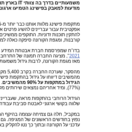
משמעותיים בדרך בה צוותי
IT
בארץ תופ
מודעות למאבק בפישינג הטמיעו ארגונ
אפקטיבית עבור עבריינים להשיג פרטים א
להתקין תוכנות זדוניות. התוקפים ממשיכי
קורבנות, ומגפת הקורונה סיפקה כאלה למכ
בדו"ח שמפרסמת חברת אבטחת המידע
2021
", מציגה החברה תמונה של התרחבות
מאז מגפת הקורונה, לרבות גידול משמעותי
מהסקר, שערכה החברה בקרב 5,400 מקבלי החלטות
מהמשיבים דיווחו על גידול בהתקפות פישי
הגידול במתקפות על 90% מהמשיבים
. 
(77%), ומיד אחריהם נמצאים שירותים מקצועיים ועסקיים (76%) ושירותי בריאות (73%).
הגידול הרוחבי בהתקפות מראה, שעבריינ
שלווה בקושי ארגוני לאבטח סביבת עבודה,
במקביל, חלה גם צמיחה עצומה בהיקף המ
נפוץ בחודשים הראשונים של המגיפה. גם 
עדכני על הקורונה ובתוך כך נטו להקליק בא