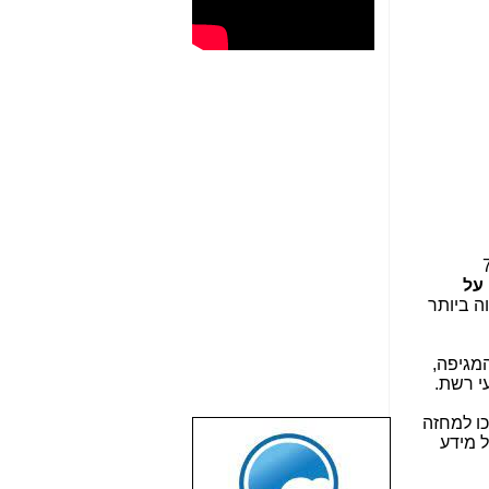
לה, ש-70%
על
ה ביותר
מגיפה,
י רשת.
ו למחזה
 מידע
שבוע טוב לכל
הגולשים באשר
הם!!!