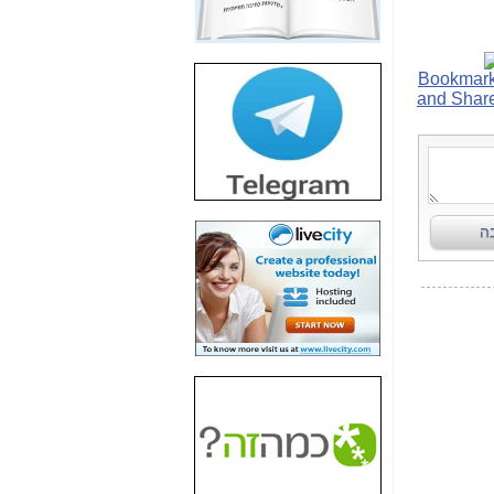
חשיפת חשד לשחיתות
הדומה לזו של "תיק
4000" אך בתחום
הסלולר -
כאן
חשיפת מה שלא
רוצים שתדעו בעניין
פריסת אנלימיטד
(בניחוח בלתי נסבל) -
כאן
חשיפה: איוב קרא
אישר לקבוצת סלקום
בדיוק מה שביבי אישר
ל-Yes ולבזק -
כאן
האם השר איוב קרא
היה צריך בכלל לחתום
על האישור, שנתן
לקבוצת סלקום? -
כאן
האם ביבי וקרא קבלו
בכלל תמורה עבור
ההטבות הרגולטוריות