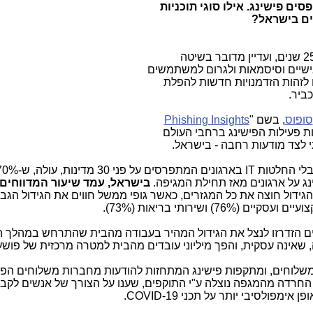
סים פישינג
.
אילו סוגי תוכניות
ים בישראל?
מתקפות פישינג מלוות אותנו כבר יותר מ-25 שנים, ועדיין מדובר בשיטה
ישיים וסיסמאות ולגרום למשתמשים
ם לזהות הזדמנויות חדשות להפלת
ביר.
סופוס
, בשם "
Phishing Insights
 פעילות הפישינג ברחבי העולם
 לצד מודעות רחבה - בישראל.
IT
בארגונים המתפרסים על פני 30 מדינות, עו
נג על ארגונים מאז תחילת המגיפה.
בישראל, עמד שיעור המדווחים 
הגידול חוצה את כל המגזרים, כאשר גופי ממשל חווים את הגידול הגבו
ים הזדרזו לנצל את הגידול המהיר בעבודה מהבית שהתרחש במהלך ה
 שאינה עסקית, והפך מיליוני עובדים מהבית למטרה מרכזית של פושע
שלוחים, ומתקפות פישינג המתחזות להודעות מחברות משלוחים הפכ
החרדה מהמגפה נוצלה ע"י התוקפים, שענו על הצורך של אנשים לקבל
ופן אימפולסיבי יותר על תכני
COVID-19
.