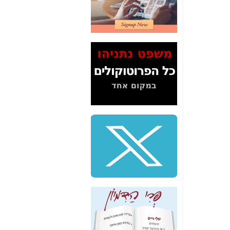
2" על תעלולי השר
משה כחלון -
כאן
המשך חשיפת הבלוף
ששמו "מהפיכת
הסלולר" ואיך מסרסים
את הנתונים לציבור -
כאן
סיכום ביקור בסיליקון
ואלי - למה 3 הגדולות
משקיעות ומפתחות
באותם תחומים -
כאן
שלמה פילבר (עד
לאחרונה מנכ"ל משרד
התקשורת) - עד
מדינה? הצחקתם
אותי! -
כאן
"יש אפליה בחקירה"?
חשיפה: למה השר
משה כחלון לא נחקר
עד היום? -
כאן