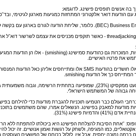
בה אנשים תופסים פישינג. לדוגמא:
ם הודעות דואר אלקטרוני המתחזות כמגיעות מארגון לגיטימי, ובד"כ
Business E
(
BEC
). כלומר, שליחת הודעה לגורם בארגון עם בקשה 
threadjacking
- כאשר תוקפים מכניסים את עצמם לשרשור דוא"ל ארגונ
ות, המוכרות גם כהודעות סמישינג (
smishing
) - אלו הן הודעות המגיע
מש את פרטיו האישיים.
SMS
אלו ומתייחסים אליהן כאל הודעות המנסות
ר המתייחס כך אל הודעות
smishing
.
לשם השוואה, מדובר בנתון הגבוה פי 3 כמעט ממקסיקו (23%), שמופיעה בתחתית הרשימה, וגבוה משמעותי
ם (79%) יישמו תוכניות מודעות למאבק בפישינג. הנשאלים אמרו, שהם משתמשים בתוכנ
.
(31%)
פוס: "אחת הסיבות להצלחת הפישינג היא ביכולתו להתפתח ללא הרף
טואליים, כמו המגיפה, ולשחק על רגשות ואמון אנושיים. זה יכול לה
ם ברמה נמוכה יחסית, אבל אין לזלזל בכוחם של הפושעים העוסקים ב