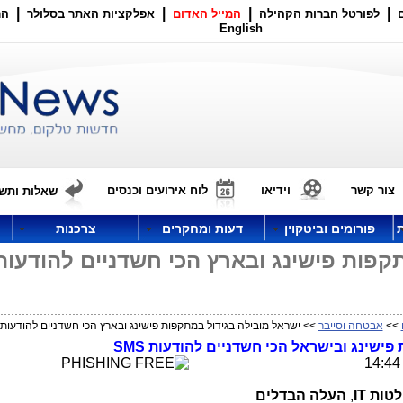
|
|
|
|
לפורטל חברות הקהילה
המייל האדום
אפלקציות האתר בסלולר
הר
English
צור קשר
וידיאו
לוח אירועים וכנסים
שאלות ותשו
פורומים וביטקוין
דעות ומחקרים
צרכנות
קפות פישינג ובארץ הכי חשדניים להודעות
>>
אבטחה וסייבר
>> ישראל מובילה בגידול במתקפות פישינג ובארץ הכי חשדניים להודעות SMS
 פישינג ובישראל הכי חשדניים להודעות
SMS
IT
,
העלה
הבדלים