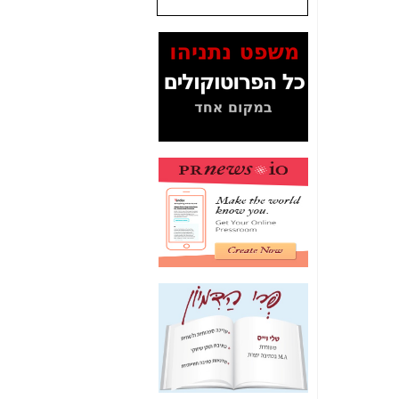
שנתנו לסלקום? -
כאן
המסמכים בנושא בזק-
Yes (תיק 4000)
מוכיחים "תפירת תיק"
לאיש הלא נכון! -
כאן
עובדות ומסמכים
המוסתרים מהציבור:
האם ביבי כשר
תקשורת עזר לקב'
בזק? -
כאן
מה מקור ה-Fake
News שהביא לתפירת
תיק לביבי והעלמת
החשודים הנכונים -
כאן
אחת הרגליים של "תיק
4000 התפור"
התמוטטה היום
בניצחון (כפול) של בזק
-
כאן
איך כתבות מפנקות