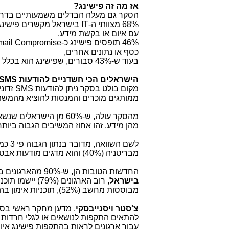
אז מה זה פישינג?
הסקר גם מעלה הבדלים משמעותיים בדרך 
68% מצוותי ה-
IT
בישראל מקשרים פישינג ע
עם איום או בקשת מידע.
46% תופסים פישינג כ-
mail Compromise
כסף או נתונים אחרים,
בעוד ש-43% סבורים, שפישינג הוא בכלל
הישראלים הכי חשדניים להודעות
SMS
מקום בולט בסקר ניתן להודעות
SMS
זדוני
ממותגים מוכרים והמנסות להוציא מהמשת
מהסקר עולה, ש-60% מן הישראלים שנשאלו חושדים בהודעות
מהן מידע. זהו אחוז המשיבים הגבוה ביות
מבריטניה (40%) והוא מדגים מודעות אבטחה גבוהה של המשתמש הישראלי.
החדשות הטובות הן, ש-90% מהארגונים ברחבי העולם כבר הטמיעו תוכניות להגברת מודעות כדי להילחם בפישינג.
בישראל
, רוב הארגוני
מבוססות מחשב (52%), תוכניות אימון בהנחיית אדם (41%) והדמיות פישינג
צ'סטר ויסנייבסקי
, מדען מחקר ראשי בסו
להתאים התקפות לנושאים או לגלי חרדות אק
עבור ארגונים לראות בהתקפות פישינג איו