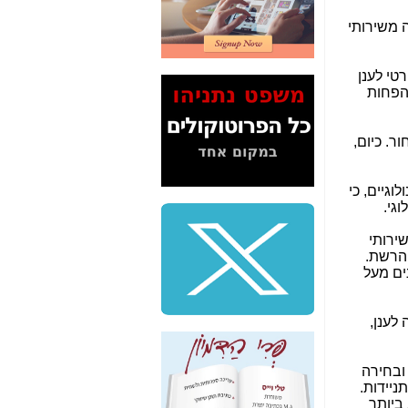
2" על תעלולי השר
ה משירותי
משה כחלון -
כאן
המשך חשיפת הבלוף
טי לענן
ששמו "מהפיכת
 הפחות
הסלולר" ואיך מסרסים
את הנתונים לציבור -
כאן
ר. כיום,
סיכום ביקור בסיליקון
ואלי - למה 3 הגדולות
וגיים, כי
משקיעות ומפתחות
גי.
באותם תחומים -
כאן
ירותי
שלמה פילבר (עד
 הרשת.
לאחרונה מנכ"ל משרד
ים מעל
התקשורת) - עד
מדינה? הצחקתם
אותי! -
כאן
לענן,
"יש אפליה בחקירה"?
חשיפה: למה השר
 ובחירה
משה כחלון לא נחקר
ניידות.
עד היום? -
כאן
ביותר