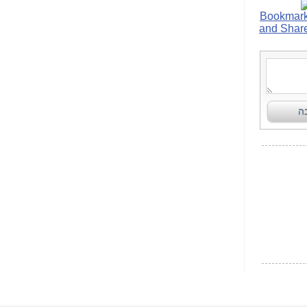
הפכו לפתע לטובת
הנאה שהיא מיסודות
עבירת השוחד? -
כאן
שערוריית הקנס הענק
על בזק וחשיפת
"תעודת הביטוח" של
נתניהו בתיק 4000 -
כאן
ערוץ 20: "תיק תפור":
אבי וייס חושף את
מחדלי "תיק 4000" -
כאן
התבלבלתם: גיא פלד
הפך את כחלון, גבאי
ואילת לחשודים
המרכזיים בתיק 4000 -
כאן
פצצות בתיק 4000:
האם היו בכלל
התנגדויות למיזוג
בזק-יס? -
כאן