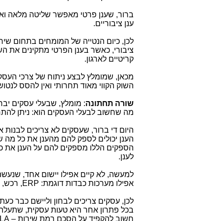
ברור, שענן פרטי מאפשר שליטה מלאה ואי 
ענן ציבוריים.
לכן, כיום הנטייה של המומחים בתחום שירו
ציבורי, כאשר בענן הפרטי מתקינים את הש
קריטיים לארגון.
מכאן, שמומלץ לבצע ניתוח של צרכי העסק 
השוק הקווי מאוד תחרותי ואין להסס לנטוש
שורה תחתונה
: מומלץ, שבעלי עסקים יבחנ
מה שחשוב לבעלי העסקים הוא: ניתן להתח
היום די ברור, שעסקים לא צריכים לבנות 
הענן יכולים לספק להם מהענן את כל מה ש
הספקים הללו מספקים להם על הענן את כל
לענן.
למעשה, לא קיים אפילו יישום אחד, שנעשה 
אפילו מערכות כבדות דוגמת:
ERP
, רכש, 
לכן, עסקים צריכים לבחון וליישם כבר כע
בכל פתרון אחר היא טעות עסקית, שתעלה ל
חשוב להקפיד על הסכם רמת שירות –
LA