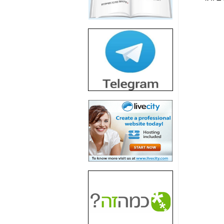
חשיפת חשד לשחיתות
הדומה לזו של "תיק
4000" אך בתחום
הסלולר -
כאן
חשיפת מה שלא
רוצים שתדעו בעניין
פריסת אנלימיטד
(בניחוח בלתי נסבל) -
כאן
חשיפה: איוב קרא
אישר לקבוצת סלקום
בדיוק מה שביבי אישר
ל-Yes ולבזק -
כאן
האם השר איוב קרא
היה צריך בכלל לחתום
על האישור, שנתן
לקבוצת סלקום? -
כאן
האם ביבי וקרא קבלו
בכלל תמורה עבור
ההטבות הרגולטוריות