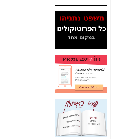
שנתנו לסלקום? -
כאן
המסמכים בנושא בזק-
Yes (תיק 4000)
מוכיחים "תפירת תיק"
לאיש הלא נכון! -
כאן
עובדות ומסמכים
המוסתרים מהציבור:
האם ביבי כשר
תקשורת עזר לקב'
בזק? -
כאן
מה מקור ה-Fake
News שהביא לתפירת
תיק לביבי והעלמת
החשודים הנכונים -
כאן
אחת הרגליים של "תיק
4000 התפור"
התמוטטה היום
בניצחון (כפול) של בזק
-
כאן
איך כתבות מפנקות