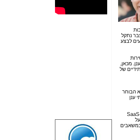
ות
בר נתקל
עים לבצע
ירות
ן. מכאן,
ידיים של
וא הבוחר
 ענן
SaaS
על
ש במשאבים
שבוע טוב לכל
הגולשים באשר
הם!!!