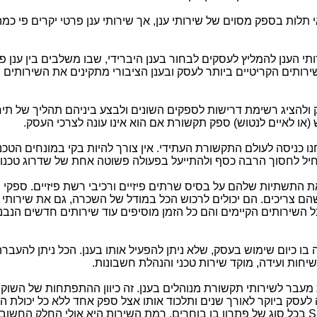
תלות בספק מסוים של שירותי ענן, אך שירותי ענן פרטי יקרים פי כמ
תי הענן להמליץ לעסקים לבחור בענן היברידי, שבו משלבים בין ענן פר
ירותים הקריטיים ביותר לעסק ובענן הציבורי מתקינים את השירותים
ולהציג רשימת דרישות לספקים השונים ולבצע ביניהם תהליך של תיחו
 (או לאיים לנטוש) ספק תקשורת אם הוא אינו עונה לצרכי העסק.
ו כניסה לעולם התקשורת העתידי. אין צורך להיות בקי במונחים הטכנול
יל לחסוך הרבה כסף ולהתייעל בפעולה פשוטה אחת של שדרוג טכנולו
את התשתיות שלהם על בסיס שרתים פיזיים ורכיבי רשת פיזיים. ספקי ש
הם צריכים. הם יכולים לרכוש הכל במודל של השכרה, גם את שירותי
 השירותים הקיימים והם כל הזמן מוסיפים עוד שירותים חדשים הנבנ
בו כיום שימוש בעסק, שלא ניתן להפעיל אותו בענן. הכל ניתן להעברה 
שיחות ועידה, מוקד שירות טכני והנהלת חשבונות.
ת מעבר לשירותי תקשורת מנוהלים בענן. זה כיוון ההתפתחות של השוק
עסק ביוקר לאורך שנים ותלכוד אותו אצל ספק אחד ללא כל יכולת הת
S
בכל סוג של פתרון בו בוחרים. רמת השירות היא אולי החלק החשוב 