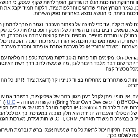
ו ותחזוקת התוכנות הנלוות ושדרוגן, הופך להיות שקוף לעסק, כי הנושא
כן, נגמר המרוץ אחרי שדרוגים והחלפות ציוד. הלקוח תמיד יקבל את ה
דכנות ביותר, כי הנושא נמצא באחריות ספק השירות.
כת להיות קלה, עד כדי לחיצה על כפתור העכבר. נגמר הצורך להמתין 
מכאן, נושאים רבים בתחום השירות של העסק הופכים להיות קלים, שקו
בחו"ל) או הורדת סניפים, הוספת ובניית קבוצות עבודה או הסרתן, חיב
תות, הוספת מערכות תוכנה או הורדת מערכות תוכנה, הוספת יכולו
 מערכות "משרד אחורי" או כל מערכת אחרת או ניתוק והסרת מערכת ק
On-Dema
. מקימים תוך פחות מ-10 דקות מערכת טלפוניה מלאה ע
 יותר שום דבר מלבד חיבור לענן, מה שנעשה לרוב דרך רשת האינט
מכל מכשיר קצה.
חות משתחררים מהתלות בציוד קנייני ויקר (דוגמת ציוד
PRI
). כל הח
תרנט.
ה, אין סופי. ניתן לקבל בענן מגוון רחב של אפליקציות, במיוחד אם עו
-
BYOD
(ר"ת:
Bring Your Own Device
) ותקשורת אחודה –
U.C
(ר"
כות ישנות לרבות ב-
IP-Centrex
הלקוח מוגבל בסט של שירותים הקיי
 של הסלולר והעבודה הניידת הוא חלק מובנה במערכת. כך גם לכל המ
ילוב במערכות משרד האחורי,
CTI, CRM
, שיחות ועידה, מערכות הגנה 
ת מדרגה. הלקוח יכול לראות כל מה שנעשה אצלו ברשת וברמת השירו
צה לשלוט בכך.