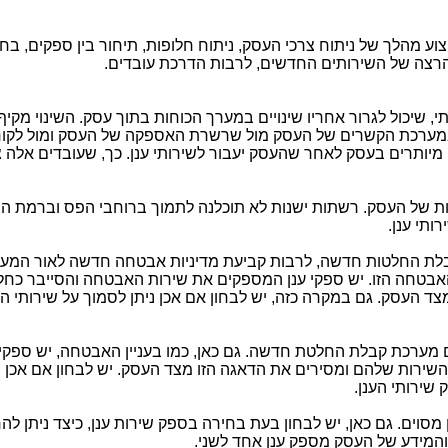
צוע מהלך של ניתוח צרכי העסק, ניתוח חלופות, תיחור בין ספקים, ב
 והרצה של השירותים החדשים, לרבות הדרכת עובדים.
תי, שיכול לגרור אחריו שינויים במערך הכוחות בתוך עסק. השינוי מקיף 
ים במערכת הקשרים של העסק מול שרשרת האספקה של העסק ומול לקוח
יו מיותרים בעסק לאחר שהעסק יעבור לשירותי ענן. כך, שעובדים אלה צ
ות של העסק. רשתות ישנות לא תוכלנה לתמוך ברוחבי הפס וברמת הב
ותי ענן.
בלת החלטות חדשה, לרבות קביעת מדיניות אבטחה חדשה לאור המעב
האבטחה הזו. יש ספקי ענן המספקים את שירות האבטחה והסייבר כחל
ד העסק. גם במקרה כזה, יש לבחון אם אכן ניתן לסמוך על שירותי 
ם מערכת קבלת החלטת חדשה. גם כאן, כמו בעניין האבטחה, יש ספקי 
שירות שלהם ומסירים את הדאגה הזו מצד העסק. יש לבחון אם אכן נ
 שירותי הענן.
 מסוים. גם כאן, יש לבחון בעת בחירה בספק שירות ענן, כיצד ניתן ל
 והמידע של העסק מספק ענן אחד לשני.