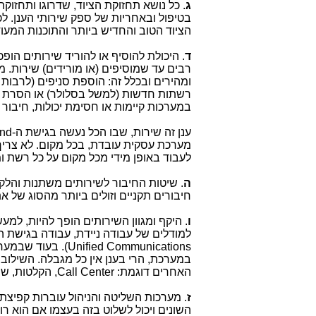
ג
. כל נושא תחזוקת הציוד, שדרוגו ותחזוקת
בטיפול ובאחריות של ספק שירותי הענן. ל
הציוד הטוב והחדיש ביותר והתוכנות המעו
ד
. היכולת להוסיף או להוריד שירותים הופ
רבים עד שמוסיפים (או מורידים) שירות. 
ומהירים ובכלל זה: הוספת סניפים (לרבות 
רשתות חדשות (למשל בסלולר) או הסרת רש
במערכות קיימות או חסימת יכולות, חיבור
ענן זה שירות, שבו הכל נעשה בגישת ה-
nd
מערכת עסקית עובדת, בכל מקום. לא צריך
לעבוד באופן מידי מכל מקום על כל רשת ו
ה
. שיטות החיבור לשירותים משתנות והלקו
חיבורים תקניים וזולים ביותר מהסוג של א
ו
. היקף ומגוון השירותים הופך להיות, למעש
למודלים של עבודה ניידת, עבודה בגישת ה
Unified Communications
). בעוד שבמער
במערכת, הרי בענן אין כל מגבלה. השילוב
האחרים דוגמת:
Call Center
, הקלטות, ש
ז
. מערכות השליטה והניהול עוברות קפיצ
השונים ויכול לשלוט בזה בעצמו אם הוא רו