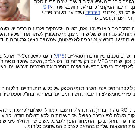
ונים ליהנות משפע של חידושים, שהם פרי היכולת
. החיבור המקובל כיום לענן הוא בגישת ה-
SIP
היברידי
(שזה ענן מעורב פרטי
רותי הענן המתאים לו.
ו מהלך מהיר או פשוט. זאת, משום שלעסקים וארגונים רבים יש מערכ
ימות לעולם החדש של שירותי ענן. מי שמעוניין לשמר את השקעות הע
ירותי ענן דורש אינטגרציה לא פשוטה, שמעטים האינטגרטורים היוד
 שהם מכנים שירותים וירטואליים (
VPS
) דוגמת
IP-Centrex
או כל ש
 נכון. שירותי
VPS
הם רק שירותים וירטואליים, השלב שהקדים את הענ
 לא קיימת, כי היא התיישנה ואינה מספקת את הצרכים העכשוויים והעת
ול לבחור היכן יינתן השירות ומי הספק של כל שירות. דהיינו: הלקוח ה
 פיזי ישתמש לצורך קבלת השירותים: ענן בארץ או בחו"ל וספק שירותי
כר,
ROI
מהיר וברור), היות והלקוח עובר למודל תשלום לפי עקרונות ה-
וח משלם לפי צריכה בפועל של השירותים וללא תשלום חודשי קבוע 
, שדרוגו ותחזוקתו. כך, התמחור הופך לגמיש, משום שהוא תלוי שימו
ברמת ההוצאות שלהם בהתאם לצרכים המשתנים כל הזמן.