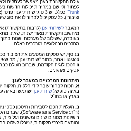
עולם התקשורת בענן מאפשר לעסקים ולארג
לפתוח וליישם במהירות יכולות חדשות בענן
Trunk
. ככלל, יש 3 סוגי שירותי ענן: פרטי (או מקומי), ציבורי ו
וציבורי). כל עסק יכול לבחור לו את סוג שי
המעבר
לשירותי ענן
(לרבות בתקשורת) אינ
מיחשוב ותקשורת מאוד ישנות, שאינן מתא
בעובדה, ששילוב של מערכות ישנות בתוך ש
מהלכים טכנולוגיים מורכבים כאלה.
בנוסף, יש ספקים המטעים את הציבור בכך,
Hosted
אחר, בתור "שירותי ענן", מה שאינו
זו הטכנולוגיה הקודמת, שברוב העולם כבר
עסקים וארגונים.
היתרונות המרכזיים במעבר לענן:
א
. הכוח לבחור עובר לידי הלקוח. הלקוח יכ
באיזה סוג של
שירות ענן
ישתמש ובאיזה ענן
בארץ או בחו"ל.
ב
. העלויות הפכו לסבירות (חיסכון כספי ני
(ר"ת:
Software as a Service
), שבהם הלק
רישיונות מסוגים שונים ומשונים ועל ציוד
ומותאם לצרכי הלקוחות, שיוכלו לשלוט 