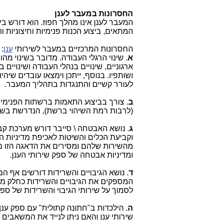
החסרונות במעבר לענן
המעבר לענן אינו מהלך חפוז. הוא דורש בי
המתאים, ביצוע הכנות פנימיות וחיצוניות
החסרונות המרכזיים במעבר לשירותי
ענן
:
א
. שינוי הרגלי העבודה. מדובר בשינוי מהו
ארגוניים, שינויים בנהלי העבודה ושינוי
ושותפיו. בנוסף, ייתכן וימצאו עובדים שיה
לעורר קשיים והתנגדות בתהליך המעבר.
ב
. צורך בביצוע התאמות ברשתות הפנימי
(לרבות רמת השיהוי ברשת), הנדרשת בשיר
ג
. נושא האבטחה \ סייבר דורש מערכת ק
וקביעת הכלים והשיטות לאכיפת מדיניות 
מהשירות שלהם ומסירים את הדאגה הזו מצ
ומדיניות אבטחה של ספק שירותי הענן.
ד
. נושא הגיבויים והשרידות דורשים אף ה
המספקים את הגיבויים והשרידות כחלק מה
לסמוך על שירותי הגיבוי והשרידות של ספק
ה
. הילכדות ב"חתונה קתולית" עם ספק ענן
שירותי ענן והאם ניתן לנייד את המשאבים