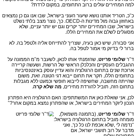
למה המחירים עולים ברוב התחומים, במקום לרדת?
כ"כ, הטריד אותנו נושא שיעור העוני בישראל, שבו אנו גם כן נמצאים
באחוזון גבוה מול מדינות ה-OECD. כך, נוצר מצב בלתי נשלט
בישראל, שבו המחירים יותר יקרים וגם יש יותר עניים, שלא
מסוגלים לשלם את המחירים הללו.
אני סבורה, שיש כאן בעיה, שצריך להתייחס אליה ולטפל בה. לא
ברור לי בדיוק מי אמור לטפל בה.
ד"ר
שלומי פריזט
, שהזמנתי אותו לכאן, לשעבר מ"מ הממונה על
ההגבלים העסקיים והכלכלן הראשי של הרשות, ושעשה קריירה
ארוכת שנים בתחום הרגולציה והוא עדיין עוסק באינטנסיביות
בתחומים הללו, חקר את תחום ייבוא דגי הטונה. זאת, משום
שהייתה מחשבה, שחשיפה לייבוא חופשי וכמעט ללא מגבלות
בתחום הזה, תוביל להורדת מחירים,
מה שלא קרה
.
לכן, אני שואלת כאן את המשתתפים: האם הרגולציה היא הפתרון
הנכון ליוקר המחירים בישראל, או שהפתרון נמצא במקום אחר?"
ד"ר
שלומי פריזט
, (בתמונה מש
מאל),
מומחה מוביל בתחום הרגולציה בישראל:
"נדמה לי ,שלא אכפת לנו כל כך, ואני
מדבר על רוב תושבי ישראל, אם
המחירים עולים.