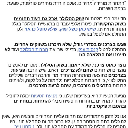
"התחרות מורידה מחירים. אולם הורדת מחירים טורפנית, פוגעת
ברמת השירות.
הדוגמה הכי בולטת זה
שוק הסלולר, אבל גם בעוד תחומים
בשוק התקשורת
. פיטרו אלפי עובדים בתעשיית הסלולר בגלל
התחרות וזיהינו,
שיש כאן כשל שוק, שלא טופל כראוי
ולכן
התחלנו אנו לטפל בנושא.
פגעו בצרכנים בסדרי גודל, שלא היכרנו בשווקים אחרים.
התחלנו להטיל
קנסות ענק
, כדי 'ליישר' את
חברות הסלולר
ועוד
לא
סיימנו את המלאכה הזו
.
נוצר כאוס צרכני
,
שלא ייאמן, בשוק הסלולר
. מוכרים לאנשים
מוצרים ושירותים
שהם לא צריכים
. ראינו, שיש הרבה
פגיעות
בצרכנים
כתוצאה מהתחרות החדה מדי והרבה דברים שליליים
החלו לצוץ, כי החברות הסלולריות נלחמות על כל לקוח, ולעיתים
קרובות
בתרגילים מורכבים
,
שהם לרעת הצרכנים
.
מניעת הטעיות היא בעדיפות שלנו, כי
מניעת הטעיות
יכולה להוביל
להורדת מחירים בתחרות חופשית מבלי ל
התחזות במחירים
ו
בהטבות פיקטיביות
.
אנו כל הזמן מתמודדים עם תחום עליית המחירים והבעיה היא, שאין
לנו כלים בתחום הסחר ההוגן. לא ברור מה זה סחר לא הוגן. היו
חסרים לנו הכלים להתמודד עם סחר לא הוגן ולכן
ניסחנו נייר
,