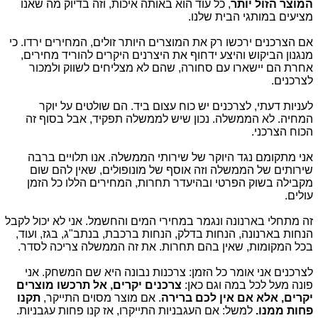
המוצר הזול יותר
, כל עוד הוא באותה איכות, וזה בדיוק מה שאנו
מציעים במותגי הבית שלנו.
אם הצרכנים ירכשו רק את המוצרים היותר זולים, המחירים ירדו. כי
מנגנון הביקוש והיצע ידחוף את היצרנים היקרים להוריד מחירים,
אחרת הם יישארו עם סחורה, שהם לא מצליחים לשווק ולמכור
לצרכנים.
לעניות דעתי, לצרכנים יש כוח עצום ביד. הם שולטים על יוקר
המחיה. לא הממשלה. נכון שיש לממשלה תפקיד, אבל בסוף זה
הכוח הצרכני.
אני מתקומם נגד היוקר של שירותי הממשלה. אנו תלויים ברבה
שירותים של הממשלה וזה אוסף של מונופולים, שאין להם שום
מקבילה בשוק הפרטי ובהיעדר תחרות, המחירים הללו כל הזמן
עולים.
זה מתחלי בארנונה ונגמר במחירי המים והחשמל. אני לא יכול לקבל
הנחות בארנונה, הנחות בדלק, הנחות ברכבת, בנתב"ג, בגז, ועוד,
בכל המקומות, שאין בהם תחרות. את זה הממשלה צריכה לסדר.
לצרכנים אני אומר כל הזמן: צרכנות נבונה היא שם המשחק. אני
פונה מעל לכל במה וגם כאן:
צרכנים יקרים, אל תרכשו מוצרים
יקרים, אלא אם אין לכם ברירה
. אם מוצר מסוים התייקר,
תקנו
פחות ממנו.
למשל: אם העגבניות התייקרו, אז קנו פחות עגבניות.