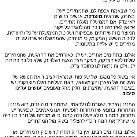
מה שבאמת אכפת לנו, שהמחירים ייעלו
בצורה, שנראית
מוצדקת
. אנשים רגישים
לאי צדק. אם הממשלה מעלה מחירים,
אז אין לאזרחים הרבה מה להגיד על ייקור
המוצרים והשירותים שבפיקוח ושליטת הממשלה על כל זרועותיה,
לרבות השלטון המקומי, כי מניחים, שהממשלה אישרה עליית
מחירים כי יש עלייה בתשומות.
אולם, בתחומים אחרים, יש לנו כאזרחים את ההרגשה, שהמחירים
עולים ללא הצדקה, בעיקר מצד הצגת העלויות, שלא כל כך ברורות
לנו, ולכן זה נראה לנו כחוסר צדק.
אין בשוק כל מנגנון של שקיפות, שמראה לציבור את הנושא של
העלויות של היצרן והקימעונאי, והאם העלויות הללו מוצדקות. יש
בציבור הרגשה, שהיצרנים וחלק מהקימעונאים '
עושים עלינו
סיבוב
'.
המנגנון היחיד, שגורם לנו להאמין, שהמחירים הוגנים, הוא מנגנון
התחרות, בתנאי שזו תחרות חופשית. אנו מאמינים, שכאשר יש
תחרות, המחירים לא ייעלו ככה סתם, כי ש מכניזם של תחרות ויהיה
מי שיוריד את המחיר כדי להצליח בשוק מול המתחרים.
אולם, בתחומים רבים, אין בדיוק תחרות ויש פיקוח מחירים, או