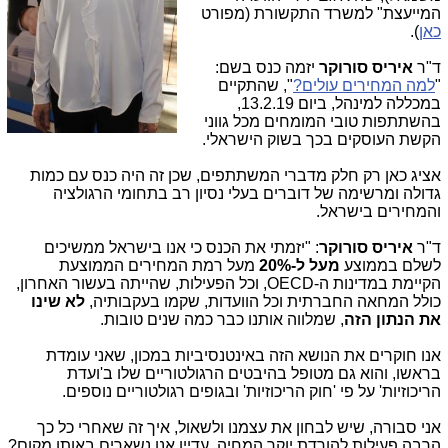
המייעצת" למשרד התקשורת (מפורט
כאן
).
ד"ר
איריס סורוקר
יזמה כנס בשם:
"
למה המחירים עולים?
", שהתקיים
במכללה למינהל, ביום 13.2.19,
בהשתתפות טובי המומחים מכל גווני
הקשת העוסקים בכך בשוק הישראלי.
אציג כאן רק חלק מדברי המשתתפים, שכן זה היה כנס עם כמות
גדולה ומרשימה של דוברים בעלי נסיון רב בתחומי הרגולציה
והמחירים בישראל.
ד"ר
איריס סורוקר
: "יזמתי את הכנס כי אנו בישראל ממשיכים
לשלם בממוצע
מעל ל-20%
מעל רמת המחירים הממוצעת
הקיימת במדינות ה-OECD, וכל הפעילות, שהייתה בעשור האחרון,
כולל המחאה החברתית וכל הוועדות, שקמו בעקבותיה,
לא שינו
את הנתון הזה
, שמלווה אותנו כבר כמה שנים טובות.
אנו חוקרים את הנושא הזה באינטנסיביות במכון, שאני עומדת
בראשו, והוא גם מטופל בהיבטים הרגולטוריים שלו ב'ועדת
הריכוזיות' על פי 'חוק הריכוזיות' ובגופים רגולטוריים נוספים.
אני סבורה, שיש לבחון את עצמנו ולשאול, איך זה שאחרי כל כך
הרבה פעילות להורדת יוקר המחיה, עדיין אנו נשארים באותו מקום?