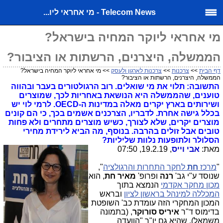
Telecom News - מי אחראי ליו...
מי אחראי ליוקר המחיה בישראל?
הממשלה, היצרנים, הרשתות או הציבור?
דף הבית
>>
צרכנות
>>
צרכנות לארגון ולעסק
>> מי אחראי ליוקר המחיה בישראל?
הממשלה, היצרנים, הרשתות או הציבור?
התשובה: תלוי את מי שואלים. רוב הרגולטורים בעבר ובהווה
טוענים, שהממשלה היא הנושאת באחריות לכך, שמוצרים
ושירותים בארץ יקרים מאלה במדינות ה-OECD. לרמי לוי יש
בכלל גישה אחרת. לדבריו, הצרכנים אשמים בכך, כי הם קונים
מוצרים יקרים, שלא לצורך, כשיש מוצרים מתחרים ולא פחות
טובים אבל זולים בהרבה. בנוסף, מה הביא לירידת מחירי
הסלולר ולתופעות נלוות שליליות?
מאת:
אבי וייס
, 19.2.19, 07:50
"
מרכז
חת
לחקר התחרות והרגולציה
",
שנוסד ע"י גב'
רנה
ופרופ'
מאיר חת
, הוא
מכון מחקר אקדמי
הנמצא בתוך
המכללה למינהל בראשון לציון
ובראש
המכון המחקרי הזה עומדת כב' השופטת
בדימוס ד"ר
איריס סורוקר
, (בתמונה
משמאל), שהיא גם יו"ר "הוועדה