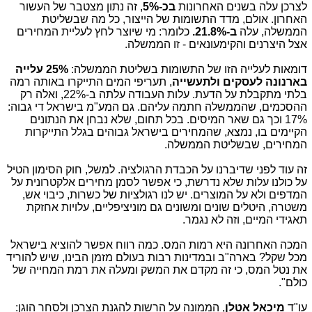
לצרכן עלה בשנים האחרונות
בכ-5%
, זה נתון מצטבר של העשור
האחרון. אולם, מדד התשומות של הייצור, כל מה שבשליטת
הממשלה, עלה
ב-21.8%.
כלומר: מי שיוצר לחץ לעליית המחירים
אצל היצרנים והקימעונאים - זו הממשלה.
דומאות לעלייה הזו של התשומות בשליטת הממשלה:
25% עלייה
בארנונה לעסקים ולתעשייה
, תעריפי המים התייקרו באותה רמה
בלתי מתקבלת על הדעת. עלות העבודה עלתה ב-22%, ואלה רק
ההסכמים, שהממשלה חתמה עליהם. גם המע"מ בישראל די גבוה:
17% וכך גם שאר המיסים. בכל תחום, שלא נבחן את הנתונים
הקיימים בו, נמצא, שהמחירים בישראל גבוהים בגלל התייקרות
המחירים, שבשליטת הממשלה.
זה עוד לפני שדיברנו על הכבדת הרגולציה. למשל, חוק הסימון הטיל
על כולנו עלות שלא נדרשת, כי אפשר לסמן מחירים אלקטרונית על
המדפים ולא על המוצרים. יש לנו רגולציות של כשרות, כיבוי אש,
משטרה, היטלים שונים ומשונים גם מוניציפליים, עלויות אחזקת
תאגידי המיים, וזה לא נגמר.
המכה האחרונה היא רמות המס. כמה רווח אפשר להוציא בישראל
מכל שקל? בארה"ב ובמדינות רבות בעולם מזמן הבינו, שיש להוריד
את נטל המס, כי זה מקדם את המשק ומעלה את רמת המחייה של
כולם".
עו"ד
מיכאל אטלן
, הממונה על הרשות להגנת הצרכן ולסחר הוגן: