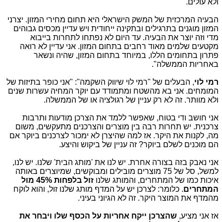
ולא עולים.
הבעיה המרכזית של המשק הישראלי היא תחום מחירי המזון. יצרני
המזון מוגנים בתרגילים ובתקינה ייחודית ויש עדיין מכסים גבוהים
מדי וזה יוצר את הבעיה. עד היום לא נפתחו לתחרות בייבוא
מקטעים שלמים מאוד רחבים בתחום המזון. אני עדיין לא רואה
פתרון בתחומים הללו, במיוחד בתחום המזון, שהיה ונשאר
באחריות הממשלה".
רמי לוי
, הבעלים של "רמי לוי שיווק השקמה": "אני כופר בתיזות של
המומחים. אני בא מהשטח ומתמודד עם יוקר המחיה עשרות שנים
ולא מוותר. זה לא רק עניין של רגולציה או של הממשלה.
אני חושב ודי בטוח, שאפשר ללמד את הצרכן מודעות ותרבות
צרכנית. יש תחרות רבה בין מוצרים והצרכנים מתעקשים, משום
מה, לקנות את היקר. אז למה שהיצרן לא ימכור לצרכנים ביוקר אם
הם מוכנים לשלם ביוקר? זה עניין של ביקוש והיצע.
אני נאבק בזה בצורה אחרת. יש לנו את 'מותג הבית' שלנו. יש לנו,
למשל, סל של 75 מוצרים מובילים ומבוקשים, שמיוצרים באותה
איכות כמו של המתחרים, והמותג שלנו
זול בלפחות 45% מול
המתחרים
. כלומר: לצרכן יש על המדף מותג שלנו זול, והוא לוקח
מהמדף את המוצר היקר. זה לא הגיוני בעיני.
אז אני מציע,
שהצרכן ייקח אחריות על הכסף שלו ויבחר את