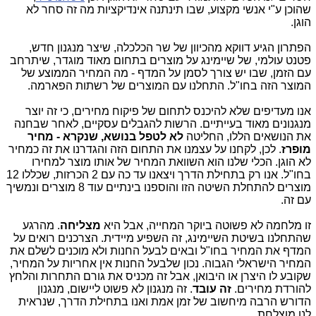
שהוכן ע"י אנשי מקצוע, שבו תינתנה אינדיקציות מה זה סחר לא
הוגן.
הפתרון הגיע דווקא מהכיוון של שר הכלכלה, שיצר מנגנון חדש,
פטנט עולמי, של שיימינג על מוצרים בתחום מאוד מוגדר, שיתרחב
עם הזמן, שבו יש צורך לסמן על המדף - מה המחיר הממוצע של
המוצר הזה בחו"ל. התחלנו עם המוצרים של רשתות הפארמה.
אנו מעדיפים שלא להיכנס לתחום של פיקוח מחירים, כי זה יוצר
מנגנונים מאוד בעייתיים. הרשות להגבלים עסקיים, לאחר שבחנה
את הנושאים הללו, החליטה
לא לטפל בנושא, שנקרא - מחיר
מופרז
. לכן, לקחנו על עצמנו את התחום הזה והגדרנו את זה כמחיר
לא הוגן. הכלי שלנו הוא השוואת המחיר של אותו מוצר למחירו
בחו"ל. אנו רק בתחילת הדרך ויצאנו עד כה עם 2 הכרזות, שכללו 12
מוצרים להתחלת השיטה הזו והוספנו בינתיים עוד 8 מוצרים ונמשיך
עם זה.
זו מלחמה לא פשוטה ביוקר המחייה, אבל היא
מצליחה
. מהרגע
שהתחלנו בשיטת השיימינג, זה השפיע מיידית. הצרכנים רואים על
המדף את המחיר בחו"ל ובאים לבעל החנות ולא מוכנים לשלם את
המחיר הישראלי הגבוה. נכון שלבעל החנות אין אחריות על המחיר,
שקובע לו היצרן או היבואן, אבל זה מכניס את גורם התחרות והלחץ
להורדת מחירים.
זה עובד
. זה מנגנון לא פשוט ליישום, מנגנון
הדורש הרבה מיחשוב של זמן אמת ואנו בתחילת הדרך, שנראית
לנו מוצלחת.