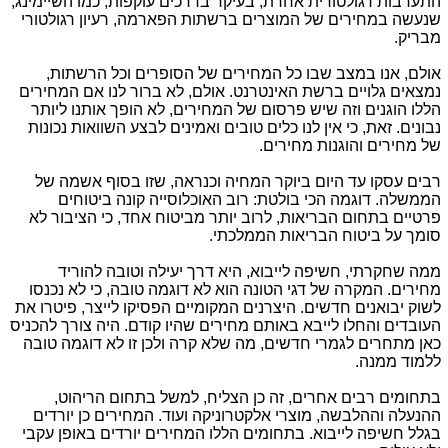
התערבות רגולטורית אחרת, בעיקר בדרכים עוקפות, כמו השיימינג,
שנעשה במחירים של המוצרים ברשתות הפארמה, רעיון רגולטורי
מבריק.
אולם, אנו במצב שבו כל המחירים של הסופרים וכל הרשתות,
נמצאים גלויים ברשת האינטרנט. אולם, לא ברור לנו אם המחירים
הללו הוגנים וזה שיש פרסום של המחירים, לא הופך אותנו ליותר
נבונים. זאת, כי אין לנו כלים טובים ואמינים לבצע השוואות נכונות
של מחירים והוגנות מחירים.
רבים עסקו עד היום ביוקר המחיה וכנראה, שזו בסוף אשמה של
הממשלה. דוגמה הכי בולטת: רוב האוכלוסייה קונה ביטוחים
פרטיים בתחום הבריאות, לרוב יותר מביטוח אחד, כי הציבור לא
סומך על ביטוח הבריאות הממלכתי.
ממה שחקרתי, חשיפה לייבוא, היא דרך יעילה וטובה להוריד
מחירים. המקרה של דגי הטונה הוא לא דוגמה טובה, כי לא נכנסו
לשוק יבואנים חדשים. היצרנים המקומיים הפסיקו לייצר, פיטרו את
העובדים והחלו לייבא באותם מחירים שהיו קודם. היה צורך להכניס
כאן מתחרים לגמרי חדשים, מה שלא קרה ולכן זו לא דוגמה טובה
ללמוד ממנה.
בתחומים רבים אחרים, זה כן הצליח, למשל בתחום הריהוט,
ההנעלה וההלבשה, מוצרי אלקטרוניקה ועוד. המחירים כן יורדים
בגלל חשיפה לייבוא. בתחומים הללו המחירים יורדים באופן עקבי