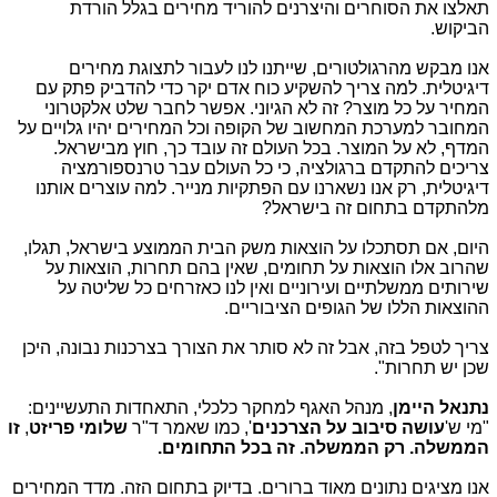
תאלצו את הסוחרים והיצרנים להוריד מחירים בגלל הורדת
הביקוש.
אנו מבקש מהרגולטורים, שייתנו לנו לעבור לתצוגת מחירים
דיגיטלית. למה צריך להשקיע כוח אדם יקר כדי להדביק פתק עם
המחיר על כל מוצר? זה לא הגיוני. אפשר לחבר שלט אלקטרוני
המחובר למערכת המחשוב של הקופה וכל המחירים יהיו גלויים על
המדף, לא על המוצר. בכל העולם זה עובד כך, חוץ מבישראל.
צריכים להתקדם ברגולציה, כי כל העולם עבר טרנספורמציה
דיגיטלית, רק אנו נשארנו עם הפתקיות מנייר. למה עוצרים אותנו
מלהתקדם בתחום זה בישראל?
היום, אם תסתכלו על הוצאות משק הבית הממוצע בישראל, תגלו,
שהרוב אלו הוצאות על תחומים, שאין בהם תחרות, הוצאות על
שירותים ממשלתיים ועירוניים ואין לנו כאזרחים כל שליטה על
ההוצאות הללו של הגופים הציבוריים.
צריך לטפל בזה, אבל זה לא סותר את הצורך בצרכנות נבונה, היכן
שכן יש תחרות".
נתנאל היימן
, מנהל האגף למחקר כלכלי, התאחדות התעשיינים:
"מי ש'
עושה סיבוב על הצרכנים
', כמו שאמר ד"ר
שלומי פריזט
,
זו
הממשלה. רק הממשלה. זה בכל התחומים.
אנו מציגים נתונים מאוד ברורים. בדיוק בתחום הזה. מדד המחירים