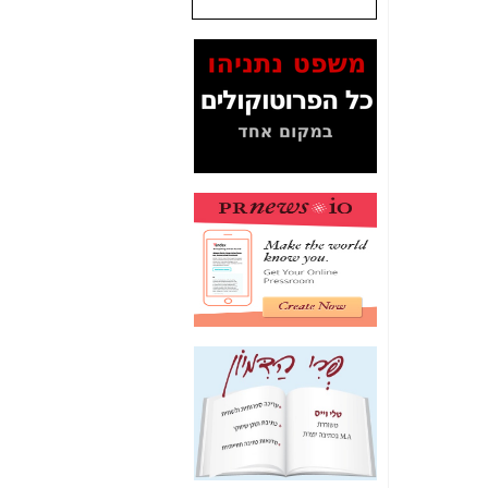
שנתנו לסלקום? -
כאן
המסמכים בנושא בזק-
Yes (תיק 4000)
מוכיחים "תפירת תיק"
לאיש הלא נכון! -
כאן
עובדות ומסמכים
המוסתרים מהציבור:
האם ביבי כשר
תקשורת עזר לקב'
בזק? -
כאן
מה מקור ה-Fake
News שהביא לתפירת
תיק לביבי והעלמת
החשודים הנכונים -
כאן
אחת הרגליים של "תיק
4000 התפור"
התמוטטה היום
בניצחון (כפול) של בזק
-
כאן
איך כתבות מפנקות