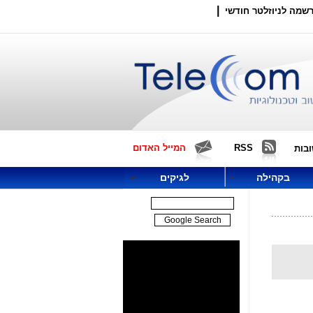
|
שמה לניוזלטר חודשי
RSS
המייל האדום
בות
בקהילה
לגיקים