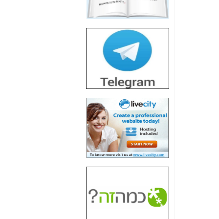
חשיפת חשד לשחיתות
הדומה לזו של "תיק
4000" אך בתחום
הסלולר -
כאן
חשיפת מה שלא
רוצים שתדעו בעניין
פריסת אנלימיטד
(בניחוח בלתי נסבל) -
כאן
חשיפה: איוב קרא
אישר לקבוצת סלקום
בדיוק מה שביבי אישר
ל-Yes ולבזק -
כאן
האם השר איוב קרא
היה צריך בכלל לחתום
על האישור, שנתן
לקבוצת סלקום? -
כאן
האם ביבי וקרא קבלו
בכלל תמורה עבור
ההטבות הרגולטוריות