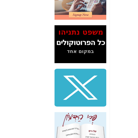
2" על תעלולי השר
משה כחלון -
כאן
המשך חשיפת הבלוף
ששמו "מהפיכת
הסלולר" ואיך מסרסים
את הנתונים לציבור -
כאן
סיכום ביקור בסיליקון
ואלי - למה 3 הגדולות
משקיעות ומפתחות
באותם תחומים -
כאן
שלמה פילבר (עד
לאחרונה מנכ"ל משרד
התקשורת) - עד
מדינה? הצחקתם
אותי! -
כאן
"יש אפליה בחקירה"?
חשיפה: למה השר
משה כחלון לא נחקר
עד היום? -
כאן