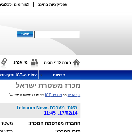
|
אפליקציות בחינם
לפורומים ולבלוגים
מי אנחנו
חזרה לדף הבית
חדשות
עולם ה-ICT ותקשורת
מכרז משטרת ישראל
דף הבית
>>
מכרזים ICT
>> מכרז משטרת ישראל
מאת: מערכת Telecom News
17/02/14, 11:45
החברה מפרסמת המכרז:
משטרת
תוכן המכרז:
רכש ותח