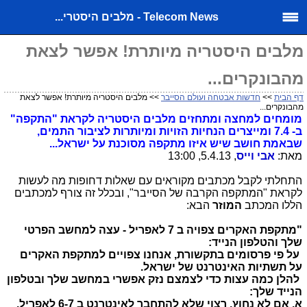
Telecom News - מלבים היסטרי...
מלבים היסטריה מיותרת! אפשר לצאת
מהבונקרים...
דף הבית
>>
חדשות אבטחה ועולם הסייבר
>> מלבים היסטריה מיותרת! אפשר לצאת
מהבונקרים...
מומחים למחצה ומתחזים מלבים היסטריה לקראת "התקפה"
ב- 7.4 ומייצרים הנחיות הזויות ומיותרות לציבור התמים,
שבאמת חושב שיש איזו מתקפה מסוכנת על ישראל...
מאת:
אבי וייס
, 5.4.13, 13:00
התחלתי לקבל מכתבים מקוראים עם שאלות דחופות מה לעשות
לקראת "המתקפה הקרבה של הסייבר", ובכלל זה צורף למכתבים
הללו המכתב
המוזר
הבא:
"
מתקפת האקרים צפויה ב 7 לאפריל - עצה למחשב הפרטי
שלך והטלפון הנייד:
על פי פרסומים
בתקשורת, אנחנו צפויים למתקפת האקרים
על תשתיות האינטרנט של ישראל
.
להלן כמה עצות כדי לצמצם נזק אפשרי במחשב שלך ובטלפון
הנייד שלך:
א.
אם לא נחוץ, רצוי שלא להתחבר לאינטרנט ב 6-7 לאפריל.