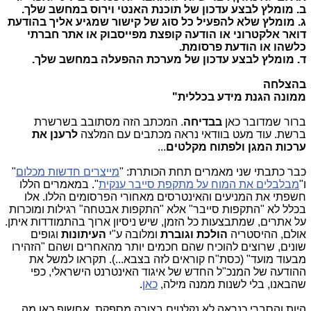
ב.
מומלץ לבצע עדכון של תוכנת האנטי וירוס במחשב שלך.
ג.
מומלץ שלא להפעיל כל סוג של קישור שמגיע אליך בהודעת
דואר אלקטרוני או הודעה קופצת מפייסבוק או אתר חברתי
כלשהו או הודעת פרסומת.
ד.
מומלץ לבצע עדכון של מערכת ההפעלה במחשב שלך.
בהצלחה
ממונה הגנת מידע בכללית"
ברור שמדובר כאן
בבדיחה
.
המכתב הזה מסתובב בשרשרת
ברשת. עוד מעט בוודאי נראה מכתבים עם המלצה
לרענן את
ערכות המגן ולפתוח מקלטים
...
כבר כתבתי שני מאמרים תחת הכותרת: "
מייצרים חדשות מכלום
"
ו"
מבלבלים את המוח על מתקפת סייבר ענקית
". במאמרים הללו
חשפתי את המניעים והאינטרסים מאחורי הפרסומים הללו. אלו
בכלל לא "התקפות סייבר" אלא "התקפות אבטחה" רגילות ומוכרות
על אתרים, שמתבצעות כל הזמן, שיש ניסיון ארוך בהתמודדות איתן.
אולם, ההיסטריה
הולכת וגוברת
ומלובה ע"י
העיתונות
וגופים
שונים, שרוצים להוכיח שהם חכמים יותר מהאחרים ושהם "הזהירו
מבעוד מועד" (כסת"ח קוראים לזה בצבא...). תקראו למשל את
ההודעה של המנכ"ל החדש של איגוד האינטרנט הישראלי, כפי
שהבאנו, בלי לשנות ממנה מילה,
כאן
.
היות והסברי כנראה לא נקלטים בצורה מספקת, אחשוף כאן מה