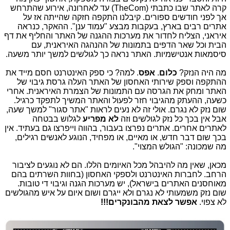
קרה לאתר שבו כתבתי (TheCom) עד לאחרונה, אירוע שהתרחש
אך לפני חודשים ספורים. קיבלנו התקפה חזקה שהייתה אז על
אתרים רבים בארץ, בעקבות מבצע "עמוד ענן". ההאקר, כנראה
איראני, הצליח לחדור את מערכות ההגנה של האתר והחליף את דף
הבית וכל שאר הדפים בתמונות של ההנהגה האיראנית, עם
סיסמאות אנטישמיות. האתר נראה כך לגולשים למשך יותר משעה.
מה היה הנזק?
כלום
.
אפס
. למה? כי ספק האינטרנט חסם מייד את
ההתקפה וספק שירותי האחסון של האתר העלה גרסת גיבוי של
האתר ומחק את הגרסה עם התמונות של הצמרת האיראנית. אחרי
כשעה, ההעתק מהגיבוי חזר לפעול והאתר המשיך לתפקד כרגיל.
שום נזק לא נגרם. אולי זה לא נעים לראות "אתר סגור" למשך שעה,
אבל אין בכך כל נזק לגולשים וזה
לא מפריע
לגלוש בבטחה
לאתרים אחרים. אתרים נפרצו בעבור, בהווה וייפרצו גם בעתיד. אין
בכך שום דבר חדש, או מאיים, או מפחיד, הנוגע לאנשים רגילים,
מה שמכונה: "הגולש המצוי".
מכאן, שאין מה להיבהל מכל האיומים הללו. הם לא נוגעים לציבור
הרחב. לחברות האינטרנט ולספקי האחסון (בחוות השרתים בהם
מאוחסנים האתרים בישראל), יש מערכות הגנה וגיבוי די טובות.
שום נזק משמעותי לא נגרם ולא ייגרם ושום איום על איש מהגולשים
לא צפוי.
אפשר לצאת מהבונקרים!!!