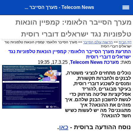
Telecom News - מערך הסייבר ...
מערך הסייבר הלאומי: קמפיין הונאות
טלפוניות נגד ישראלים דוברי רוסית
דף הבית
>>
חדשות עולם הסייבר
>> מערך הסייבר הלאומי: קמפיין הונאות טלפוניות נגד
ישראלים דוברי רוסית
התרעת מערך הסייבר הלאומי: קמפיין הונאות טלפוניות נגד
ישראלים דוברי רוסית
מאת:
מערכת
Telecom News
, 17.3.25, 19:35
נוכלים מתחזים לנציגי משטרה,
לבנקים ולחברות תקשורת,
ומנסים לשכנע דוברי רוסית,
בעיקר מבוגרים ,להוריד
אפליקציות שליטה מרחוק כדי
לגשת לחשבון הבנק שלהם. איך
מזהים את ההונאה? איך
מתגוננים? מה יש לעשות כשיש
חשד להונאה?
נוסח ההודעה ברוסית -
כאן
.