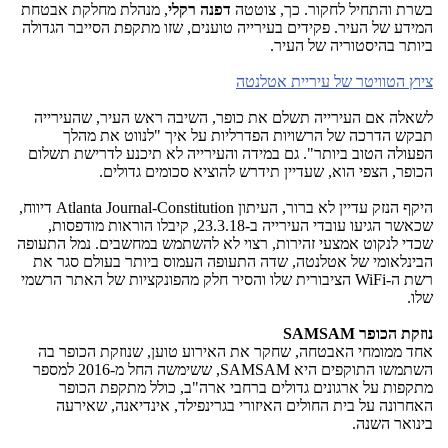
בשרת והתחיל לחקור. כך, צוטטה
דפנה רקלי
, מנהלת מחלקת אבטחת
המידע של העיר. פקידים בעירייה טוענים, שזו מתקפת הסייבר הגדולה
ביותר בהיסטוריה של העיר.
ציוץ הטוויטר של עיריית אטלנטה
לשאלה אם העירייה תשלם את כופר, השיבה ראש העיר, שהעירייה
תבקש הדרכה של הרשויות הפדרליות על איך "לנווט את מהלך
הפעולה הטוב ביותר". גם במידה והעירייה לא תיכנע לדרישת תשלום
הכופר, הצפי הוא, שעדיין תידרש להוציא סכומים גדולים.
היקף הנזק עדיין לא ברור, העיתון
Atlanta Journal-Constitution
דיווח,
שכאשר הגיעו עובדי העירייה ב-23.3.18, קיבלו הוראות מודפסות,
שכדי לנקוט אמצעי זהירות, רצוי לא להשתמש במחשבים. נמל התעופה
הבינלאומי של אטלנטה, שדה התעופה העמוס ביותר בעולם סגר את
רשת ה-
WiFi
הציבורית שלו והסיר חלק מהפונקציות של האתר הרשמי
שלו.
נוזקת הכופר
SAMSAM
אחד ממומחי האבטחה, שחקר את האירוע טוען, שנוזקת הכופר בה
השתמשו התוקפים היא
SAMSAM
, ששימשה החל מ-2016 למספר
מתקפות על ארגונים גדולים ברחבי ארה"ב, כולל מתקפת הכופר
האחרונה על בית החולים האיזורי בגרינפילד, אינדיאנה, שאירעה
בינואר השנה.