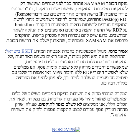
נוזקת הכופר
SAMSAM
זוהתה כבר לפני שנתיים ושימשה רק
להתקפות ממוקדות. התוקפים, שמשתמשים בנוזקה זו, בד"כ סורקים
טווחי כתובות
IP
ברשת ותרים אחר מחשבים עם חיבורי
(Remote
Desktop) RD
פתוחים, שמיועדים לחיבור משתמשים מחוץ לרשת.
התוקפים חודרים לרשתות גדולות באמצעות התקפות
brute-force
על
RDP
של תחנות הקצה בארגונים ואז מפיצים את הנוזקה לשאר
המחשבים. ברגע שיש להם נוכחות חזקה מספיק ברשת, התוקפים
פורסים את
SAMSAM
וממתינים, שהארגון ישלם את דרישת הכופר
.
אמיר כרמי
, מנהל הטכנולוגיות בחברת אבטחת המידע
ESET
בישראל
:
"ההתקפה הזאת היא חלק מטרנד, שאנו רואים בשנים האחרונות ,של
התקפות כופר המנצלות חברות וארגונים גדולים כמו עיריות,
שמאפשרים חיבורים מרחוק ללא שכבת אימות נוסף. אנו ממליצים,
שלא לאפשר חיבורי
RDP
ללא חיבור
VPN
ו\או אימות דו שלבי עם
סיסמה חד פעמית הנשלחת לנייד. כך, לא ניתן לבצע את הפריצה
בקלות רבה כזו
.
המקרה הנוכחי מחזק את חשיבות בדיקת הגיבויים בשילוב של כלים
המאפשרים שחזור מהיר של מערכות קריטיות. גם במקרה, שאין את
הכלים הללו, אנו ממליצים
לא לשלם כופר לתוקפים
, פעולה, שרק
מהווה תמריץ נוסף עבורם לבצע התקפות נוספות ולחזק את תשתית
התקיפה".