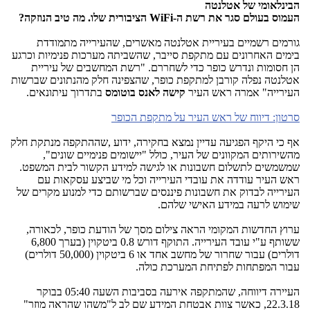
הבינלאומי של אטלנטה
העמוס בעולם סגר את רשת ה-
WiFi
הציבורית שלו
. מה טיב הנוזקה?
גורמים רשמיים בעיריית אטלנטה מאשרים, שהעירייה מתמודדת
בימים האחרונים עם מתקפת סייבר, שהשביתה מערכות פנימיות וכרגע
הן חסומות ונדרש כופר כדי לשחררם. "רשת המחשבים של עיריית
אטלנטה נפלה קורבן למתקפת כופר, שהצפינה חלק מהנתונים שברשות
העירייה" אמרה ראש העיר
קישה לאנס בוטומס
בתדרוך עיתונאים.
סרטון: דיווח של ראש העיר על מתקפת הכופר
אף כי היקף הפגיעה עדיין נמצא בחקירה, ידוע ,שההתקפה מנתקת חלק
מהשירותים המקוונים של העיר, כולל "יישומים פנימיים שונים",
שמשמשים לתשלום חשבונות או לגישה למידע הקשור לבית המשפט.
ראש העיר עודדה את עובדי העירייה וכל מי שביצע עסקאות עם
העירייה לבדוק את חשבונות פיננסים שברשותם כדי למנוע מקרים של
שימוש לרעה במידע האישי שלהם.
ערוץ החדשות המקומי הראה צילום מסך של הודעת כופר, לכאורה,
ששותף ע"י עובד העירייה. התוקף דורש 0.8 ביטקוין (בערך 6,800
דולרים) עבור שחרור של מחשב אחד או 6 ביטקוין (50,000 דולרים)
עבור המפתחות לפתיחת המערכת כולה.
העיירה דיווחה, שהמתקפה אירעה בסביבות השעה 05:40 בבוקר
22.3.18, כאשר צוות אבטחת המידע שם לב ל"משהו שהראה מוזר"