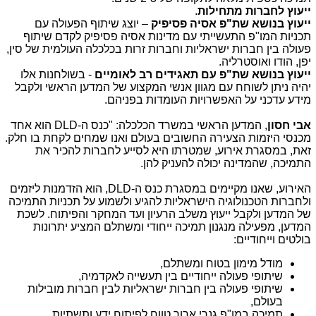
ייעוץ לחברות מתחילות
.
ייעוץ בנושא שת"פ אסיה פסיפיק
– יוצג שיתוף הפעולה עם
תכניות המו"פ התעשייתי עם מדינות אסיה פסיפיק לקדם שיתוף
פעולה בין חברות ישראליות וחברות זרות בכלכלה העולמית של סין,
יפן, הודו ואוסטרליה.
ייעוץ בנושא שת"פ עם תאגידים רב לאומיים
- בשולחנות אלו
יהיה ניתן לשוחח עם מגוון אנשי המקצוע של המדען הראשי ולקבל
מידע עדכני על האפשרויות העומדות בפניהם.
אבי חסון
, המדען הראשי במשרד הכלכלה: "כנס ה-
DLD
הוא אחד
מכנסי היזמות הצעירה החשובים בעולם ואנו שמחים לקחת בו חלק.
זאת, במסגרת אירוע, שמטרתו היא לסייע לחברות להכיר את
התמיכה, שהמדינה יכולה להעניק להן.
האירוע, שאנו מקיימים במסגרת כנס ה-
DLD
, הוא הזדמנות ליזמים
ולחברות הטכנולוגיה הישראליות להגיע ולשמוע על תכניות התמיכה
של המדען ולקבל ייעוץ משלב הרעיון ועד המחקר והפיתוח. לשכת
המדען, מפעילה מנגנון תמיכה ייחודי ומשתלם המציע יתרונות
בולטים וייחודיים:
מודל מימון בטוח ומשתלם,
שיתופי פעולה ייחודיים בין תעשייה לאקדמיה,
שיתופי פעולה בין חברות ישראליות לבין חברות מובילות
בעולם,
תמיכה במו"פ גנרי ארוך טווח לפיתוח ידע ותשתיות