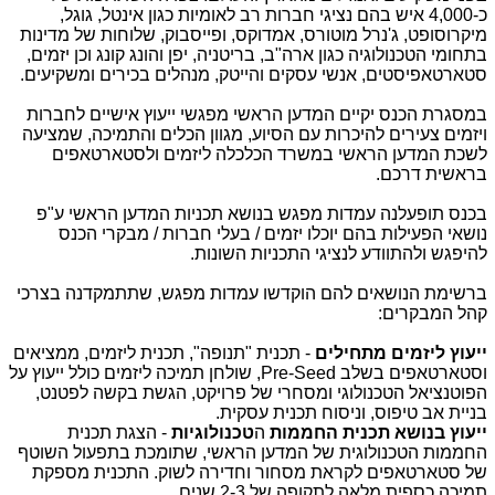
כ-4,000 איש בהם נציגי חברות רב לאומיות כגון אינטל, גוגל,
מיקרוסופט, ג'נרל מוטורס, אמדוקס, ופייסבוק, שלוחות של מדינות
בתחומי הטכנולוגיה כגון ארה"ב, בריטניה, יפן והונג קונג וכן יזמים,
סטארטאפיסטים, אנשי עסקים והייטק, מנהלים בכירים ומשקיעים.
במסגרת הכנס יקיים המדען הראשי מפגשי ייעוץ אישיים לחברות
ויזמים צעירים להיכרות עם הסיוע, מגוון הכלים והתמיכה, שמציעה
לשכת המדען הראשי במשרד הכלכלה ליזמים ולסטארטאפים
בראשית דרכם.
בכנס תופעלנה עמדות מפגש בנושא תכניות המדען הראשי ע"פ
נושאי הפעילות בהם יוכלו יזמים / בעלי חברות / מבקרי הכנס
להיפגש ולהתוודע לנציגי התכניות השונות.
ברשימת הנושאים להם הוקדשו עמדות מפגש, שתתמקדנה בצרכי
קהל המבקרים:
ייעוץ ליזמים מתחילים
- תכנית "תנופה", תכנית ליזמים, ממציאים
וסטארטאפים בשלב
Pre-Seed
, שולחן תמיכה ליזמים כולל ייעוץ על
הפוטנציאל הטכנולוגי ומסחרי של פרויקט, הגשת בקשה לפטנט,
בניית אב טיפוס, וניסוח תכנית עסקית.
ייעוץ בנושא תכנית החממות
ה
טכנולוגיות
- הצגת תכנית
החממות הטכנולוגית של המדען הראשי, שתומכת בתפעול השוטף
של סטארטאפים לקראת מסחור וחדירה לשוק. התכנית מספקת
תמיכה כספית מלאה לתקופה של 2-3 שנים.