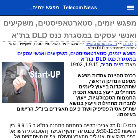
Telecom News - מפגש יזמים, ...
מפגש יזמים, סטארטאפיסטים, משקיעים
ואנשי עסקים במסגרת כנס DLD בת"א
דף הבית
>>
חדשות סטארטאפים
>> מפגש יזמים, סטארטאפיסטים, משקיעים ואנשי
עסקים במסגרת כנס DLD בת"א
מפגש יזמים, סטארטאפיסטים, משקיעים ואנשי עסקים
במסגרת כנס
DLD
בת"א
מאת:
חיים חביב
, 1.9.15, 19:02
בכנס תהיינה עמדות מפגש
מטעם המדען הראשי,
שתתמקדנה בייעוץ ליזמים
מתחילים, ייעוץ בנושא תכנית
החממות הטכנולוגיות, ייעוץ
לחברות מתחילות וייעוץ בנושא
שת"פ אסיה פסיפיק ושת"פ עם תאגידים בינ"ל. הרישום
בעיצומו.
כנס
DLD
תל אביב יתקיים במתחם התחנה בת"א ב-9.9.15, בין
השעות 9:30-12:30. בכנס זה ייחשף הכישרון הטכנולוגי הישראלי
בפני משקיעים ואנג'לים מהארץ והעולם. צפויה השתתפות של