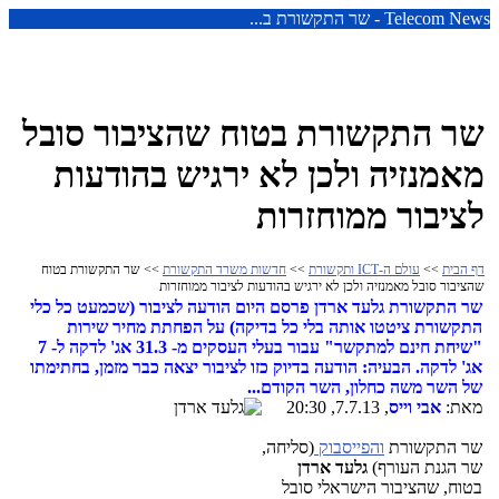
Telecom News - שר התקשורת ב...
שר התקשורת בטוח שהציבור סובל
מאמנזיה ולכן לא ירגיש בהודעות
לציבור ממוחזרות
דף הבית
>>
עולם ה-ICT ותקשורת
>>
חדשות משרד התקשורת
>> שר התקשורת בטוח
שהציבור סובל מאמנזיה ולכן לא ירגיש בהודעות לציבור ממוחזרות
שר התקשורת גלעד ארדן פרסם היום הודעה לציבור (שכמעט כל כלי
התקשורת ציטטו אותה בלי כל בדיקה) על הפחתת מחיר שירות
"שיחת חינם למתקשר" עבור בעלי העסקים מ- 31.3 אג' לדקה ל- 7
אג' לדקה. הבעיה: הודעה בדיוק כזו לציבור יצאה כבר מזמן, בחתימתו
של השר משה כחלון, השר הקודם...
מאת:
אבי וייס
, 7.7.13, 20:30
שר התקשורת
והפייסבוק
(סליחה,
שר הגנת העורף)
גלעד ארדן
בטוח, שהציבור הישראלי סובל