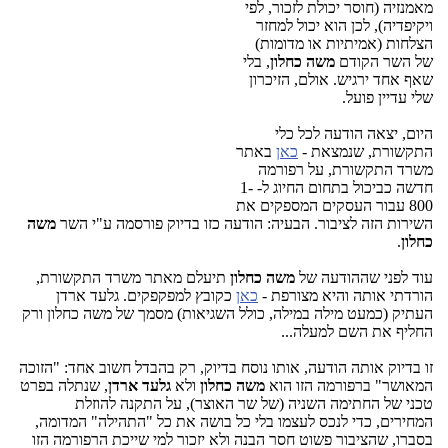
מאמנזיה (חוסר יכולת לזכור, לפי
ויקיפדיה), לכן הוא יכול למחזר
הצלחות (אמיתיות או מדומות)
של השר הקודם
משה כחלון
, בלי
שאף אחד ירגיש. אולם, הזיכרון
שלי עדיין פועל.
היום, יצאה הודעה לכל כלי
התקשורת, שנמצאת -
כאן
באתר
משרד התקשורת, על רפורמה
חדשה כביכול בתחום החיוג ל- 1-
800 עבור העסקים המספקים את
השירות הזה לציבור. הבעיה: הודעה כזו בדיוק פורסמה ע"י השר
משה
כחלון
.
עוד לפני שההודעה של
משה כחלון
תיעלם מאתר משרד התקשורת,
הורדתי אותה והיא מצורפת -
כאן
כקובץ למפקפקים. גלעד ארדן
העתיק (כמעט מילה במילה, כולל השגיאות) מסמך של משה כחלון ורק
החליף את השם למעלה...
זו בדיוק אותה הודעה, אותו נוסח בדיוק, רק בהבדל חשוב אחד: "הזוכה
המאושר" ברפורמה הזו הוא
משה כחלון
ולא
גלעד ארדן
, שנתלה בפרט
טכני של החתימה השניה (של שר האוצר), על התקנה להוזלת
המחירים, כדי לנכס לעצמו בלי כל בושה את כל "התהילה" המדומה,
בסברו, שהציבור פשוט חסר הבנה ולא יזכור למי שייכת הרפורמה הזו