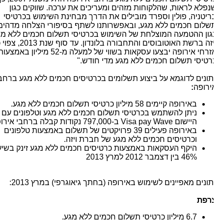
נפלא לראות, שהלקוחות מזהים ומעריכים את ערכה. שווקים כגון
ריטניה, פולין וספרד מובילים את הדרך מבחינת השימוש בכרטיסי
שלום חכמים ללא מגע, ובאפשרותנו לשתף בסיפורי הצלחה מדהימים
גון ההטמעה המוצלחת של השימוש בכרטיסי תשלום חכמים ללא מגע
יזה ברשת האוטובוסים והתחבורה בלונדון. עד סוף שנת
2013
, צפוי כי
זרחי אירופה יבצעו עסקאות בשווי של למעלה מ-
52
מיליון באמצעות
רטיסי תשלום חכמים ללא מגע מדי חודש.
"
תונים לדוגמא על ביצוע תשלומים בכרטיסים חכמים ללא מגע ברחבי
ירופה
:
באירופה קיימים
58
מיליון כרטיסי תשלום חכמים ללא מגע.
ניתן להשתמש בכרטיסי תשלום חכמים ללא מגע וטלפונים עם
היישום
Visa pay Wave
ב-
797,000
נקודות קבלה ברחבי אירופה
באירופה פעילים
39
פרויקטים של תשלום באמצעות טלפונים
וכרטיסים חכמים ללא מגע של חברת ויזה.
היקף העסקאות באמצעות כרטיסים חכמים ללא מגע זינק בשיעור
46%
בין דצמבר
2012
למרץ
2013
תונים מאפיינים לשימוש באירופה (בחתך גיאוגרפי) במרץ
2013
:
רפת
6.7
מיליון כרטיסי תשלום חכמים ללא מגע.