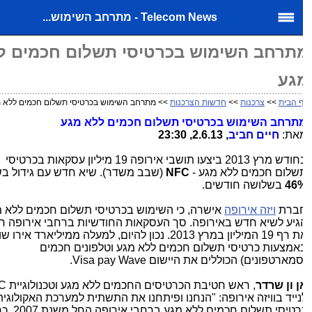
Telecom News - מתרחב השימוש...
תרחב השימוש בכרטיסי תשלום חכמים לל
גע
 הבית
>>
צרכנות
>>
חדשות הצרכנות
>> מתרחב השימוש בכרטיסי תשלום חכמים ללא מגע
תרחב השימוש
בכרטיסי
תשלום
חכמים
ללא
מגע
את:
חיים חביב
, 2.6.13, 23:30
חודש מרץ
2013
ביצעו תושבי אירופה
19
מיליון עסקאות בכרטיסי
שלום חכמים ללא מגע -
NFC
(שבב משדר). שיא חדש עם גידול בשיע
46
בשלושה חודשים.
ברת
ויזה אירופה
אישרה, כי השימוש בכרטיסי תשלום חכמים ללא מג
גיע לשיא חדש באירופה. סך העסקאות החודשיות ברחבי אירופה חצ
ת רף
19
המיליון במרץ
2013
. נכון להיום, למעלה ממיליארד אירו שולמ
אמצעות כרטיסי תשלום חכמים ללא מגע וטלפונים חכמים
סמארטפונים) הכוללים את היישום
Visa pay Wave
.
ן
ון
שרדר
, ראש חטיבת הכרטיסים החכמים ללא מגע וטכנולוגיית
FC
נייד בוויזה אירופה:
"
הנחנו ופיתחנו את התשתית למערכת האקולוגית 
רטיסי תשלום חכמים ללא מגע ברחבי אירופה החל משנת
2007
, כך