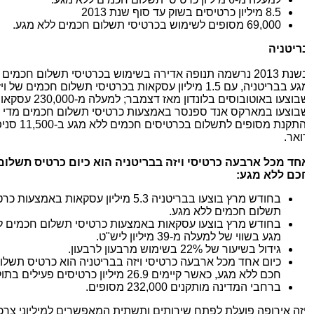
8.5
מיליון כרטיסים בשוק עד סוף שנת
2013
69,000
מסופים לשימוש בכרטיסי תשלום חכמים ללא מגע.
ריטניה
בשנת 2013 נרשמה תנופה אדירה בשימוש בכרטיסי תשלום חכמים ל
מגע בבריטניה, עם 1.5 מיליון עסקאות בכרטיסי תשלום חכמים של ויזה
שבוצעו באוטובוסים בלונדון מאז דצמבר; למעלה מ-230,000 עסקאות
בוצעו במארקס אנד ספנסר באמצעות כרטיסי תשלום חכמים מדי שב
והתקנת מסופים לתשלום בכרטיסים חכמים ללא מגע ב-11,500 סניפי
ואר
.
חד מכל ארבעה כרטיסי ויזה בבריטניה הוא כיום כרטיס תשלום
כם ללא מגע
:
בחודש מרץ בוצעו בבריטניה 5.3 מיליון עסקאות באמצעות כרט
תשלום חכמים ללא מגע.
בחודש מרץ בוצעו עסקאות באמצעות כרטיסי תשלום חכמים לל
מגע בשווי של למעלה מ-39 מיליון ליש"ט.
גידול בשיעור של 22% בשימוש מרבעון לרבעון.
כיום אחד מכל ארבעה כרטיסי ויזה בבריטניה הוא כרטיס תשלום
חכם ללא מגע, כאשר קיימים 26.9 מיליון כרטיסים פעילים בתוקף
ברחבי המדינה מותקנים 232,000 מסופים.
יזה אירופה פועלת לפתח שירותים ותשתית המאפשרים למיליוני צרכני