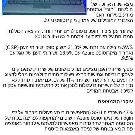
מצא שורה ארוכה של
חולשות ו"חורי" אבטחת
מידע בשירותי הענן
הציבורי המובילים של אמזון, מיקרוסופט וגוגל.
שירותי ענן ציבורי הופכים פופולריים יותר ויותר. ההוצאה הכוללת
המדווחת על תשתיות ענן צמחה ב-45.6% ב-2018.
AWS
מובילה עם נתח של 31.3% משוק ספקי שירותי הענן (
CSP
),
ואחריה מיקרוסופט
Azure
עם 16.5%, ושירותי הענן של גוגל עם
9.5%.
ספקי שירותי הענן מציעים מודלים שונים של שירות, שמעניקים
לעסקים זריזות וגמישות לבצע פעילות מהירות ולצמוח מבלי לדאוג
להתאים כל העת את תשתית ה-
IT
שלהם. עם זאת, הגדרות לא
נכונות של השירותים עלולות לסכן את כל התשתית וחושפות עסקים
לסיכוני אבטחה חמורים.
עיקרי הממצאים:
47% משרתי ה-
SSH
(המאפשרים ביצוע פעולות מרחוק על ידי
login
) של מיקרוסופט
Azure
חשופים למתקפות לפריצה בכוח של
הסיסמה מאחר שההגדרות מאפשרות למשתמש לבחור באופציה
פחות מאובטחת של כניסה באמצעות סיסמה.