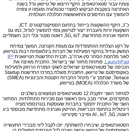
צומח עבור סטארטאפים. היקף הייצוא של טייוואן גדל בשנה
האחרונה בעקבות הביקוש למוצרי טכנולוגיה ומגמה זו צפויה
להמשיך עם החיסונים והתאוששות הכלכלה העולמית.
כ"כ, היקף ההשקעות בייחוד בתחום הסמיקונדקטורס,
ICT
,
השקעות זרות והעברת ייצור לטייוואן צפוי להמשיך לגדול, כמו גם
תחומי אנרגיה מתחדשת,
5G, IoT
, דאטה סנטר וכלי רכב חשמליים.
על רקע הצלחת ההתמודדות עם מגפת הקורונה, המשך צמיחת
המשק וגידול בהיקף הפעילות של חברות בינלאומיות רבות בטייוואן
לאור מלחמת הסחר סין-ארה"ב, תכנית החדשנות הטייוואנית
IP²
LaunchPad
, פותחת מחזור שני בישראל. התכנית מאיצה את
הכניסה של סטארטאפים ישראלים לשוקי המזרח הרחוק ולפעילות
באקוסיסטם של טייוואן. התוכנית פועלת במרכז החדשנות
Startup
Terrace
, שנתמך ע"י מינהל החברות הקטנות והבינוניות (
SMEA
)
של משרד הכלכלה (
MOEA
) בטייוואן.
למחזור השני יתקבלו 12 סטארטאפים הנמצאים בשלבים
מתקדמים, אחרי סבב גיוס ראשוני ועם מכירות התחלתיות. המחזור
השני של התכנית יתמקד בחברות שעוסקות בטרנספורמציה
דיגיטלית בתחומי הבריאות, ההייטק ואנרגיה מתחדשת מבוססי ביג
דאטה,
AI , IoT ,5G
וסייבר סקיוריטי.
הסטארטאפים, שיבחרו להשתתף, יזכו לקבל ליווי מבכירי התעשייה
באקוסיסטם של טייוואן וגישה ישירה לכל הגורמים הפועלים בו,