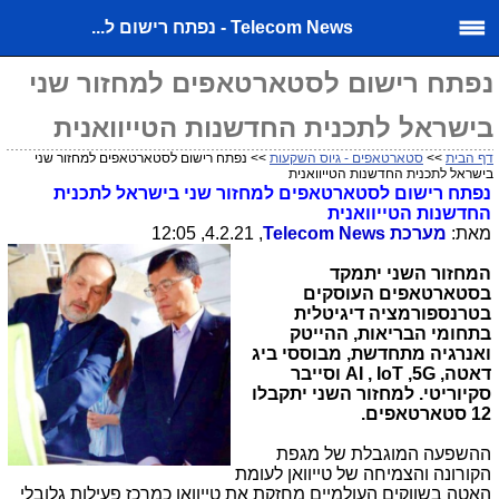
Telecom News - נפתח רישום ל...
נפתח רישום לסטארטאפים למחזור שני
בישראל לתכנית החדשנות הטייוואנית
דף הבית
>>
סטארטאפים - גיוס השקעות
>> נפתח רישום לסטארטאפים למחזור שני
בישראל לתכנית החדשנות הטייוואנית
נפתח רישום לסטארטאפים למחזור שני בישראל לתכנית
החדשנות הטייוואנית
מאת:
מערכת
Telecom News
, 4.2.21, 12:05
המחזור השני יתמקד
בסטארטאפים העוסקים
בטרנספורמציה דיגיטלית
בתחומי הבריאות, ההייטק
ואנרגיה מתחדשת, מבוססי ביג
דאטה,
AI , IoT ,5G
וסייבר
סקיוריטי. למחזור השני יתקבלו
12 סטארטאפים.
ההשפעה המוגבלת של מגפת
הקורונה והצמיחה של טייוואן לעומת
האטה בשווקים העולמיים מחזקת את טייוואן כמרכז פעילות גלובלי