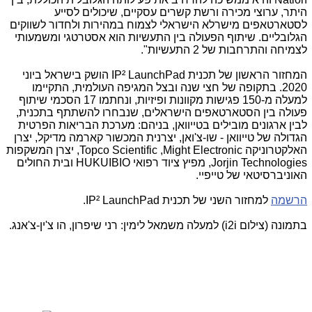
היתר, ערוצי מכירה ורשת קשרים עסקיים, שיכולים לסייע
לסטארטאפים מישרלא הישראלי לצמוח במהירות ולחדור לשווקים
הגלובליים. שיתוף הפעולה בין התעשיות הוא אסטרטגי ומשמעותי
לצמיחה והתרחבות של 2 התעשיות".
המחזור הראשון של תכנית
IP² LaunchPad
הושק בישראל ביוני
2020. בתקופה של חצי שנה ובצל המגיפה העולמית, התקיימו
למעלה מ-150 פגישות מקוונות ופיזיות, ונחתמו 17 הסכמי שיתוף
פעולה בין הסטארטאפים הישראלים, שנבחרו להשתתף בתכנית,
לבין ארגונים מובילים בטייוואן, בניהם: מערכת הבריאות הפרטית
הגדולה של טייוואן - שו-צ'ואן, יצרנית המכשור קארמה מדיקל, יצרן
האלקטרוניקה
Might Electronic
,
Topco Scientific
, יצרן המשקפות
Jorjin Technologies
, מפיץ ציוד רפואי
HUKUIBIO
ובית החולים
האוניברסיטאי של טייפיי.
הרשמה
למחזור השני של תכנית
IP² LaunchPad
.
בתמונה (צילום i2i) למעלה משמאל לימין: רני שיפרון, הו צ'ין-צ'אנג.