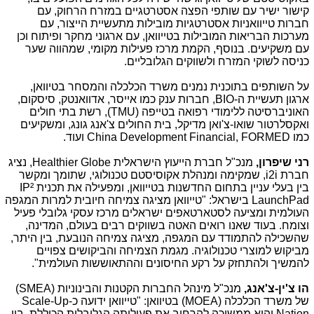
קישור ישיר עם שותפי הפצה אסטרטגיים במזרח הרחוק, עם
חברות טייוואניות אסטרטגיות מובילות מתעשיית הייצור, עם
מערכות הבריאות המובילות בטייוואן, עם ארגוני מחקר ופיתוח וכן
עם משקיעים. בנוסף, הקמת מרכז פעילות מקומי, שמהווה שער
כניסה לשוקי המזרח ולשווקים הגלובליים.
על השותפים בתוכנית נמנים משרד הכלכלה והמסחר בטיוואן,
ארגון תעשיית ה-
BIO
, חברות ענק כמו אייסר, אדוואנטק, סיסקום,
האוניברסיטה ללימודי רפואה בטייפה (
TMU
), רשת בתי חולים
ואקסלרטור שואו-צ'ואן מדיקל, בית החולים צ'אנג גונג, ומשקיעים
כמו
China Development Financial, FORMED
ועוד.
רני שיפרון,
מנכ"ל חברת הייעוץ הישראלית
Healthier Globe
, נציג
חברת
i2i
, שמקימה ומנהלת אקוסיסטם טכנולוגי, שתומך ומקשר
בין בעלי עניין בתחום החדשנות בטייוואן, ומפעילה את תכנית
IP²
LaunchPad
בישראל: "טייוואן מציגה צמיחה חיובית למרות המגפה
העולמית ומציעה לסטארטאפים ישראלים מרכז עסקי גלובלי פעיל
וצומח. בעוד שאנו רואים האטה בשווקים רבים בעולם, המדינה,
שהשכילה להתמודד עם המגפה, מציגה צמיחה הנובעת, בין היתר,
מביקוש למוצרי טכנולוגיה. מגמת הצמיחה והביקושים צפויים
להמשיך ולהתחזק על רקע החיסונים וההתאוששות העולמית".
הו צ'ין-צ'אנג,
מנכ"ל מינהל החברות הקטנות והבינוניות (
SMEA
)
של משרד הכלכלה (
MOEA
) בטיוואן: "טייוואן ידועה כ-
Scale-Up
Nation
והיא ממשיכה להרחיב את פעילותה הגלובלית הכוללת, בין