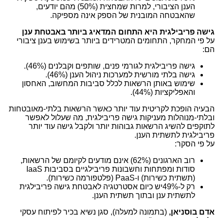
הענן הציבורי, למרות שמחצית (50%) מהם יודעים,
שהאבטחה המובנית של הספק אינה מספיקה.
גישה פריבילגית היא התחום המדאיג ביותר באבטחת ענן
על פי המחקר, התחומים המטרידים ביותר בשימוש בענן ציבורי
הם:
גישה פריבילגית לגורמי פנים, שותפים וקבלנים (46%).
גישה בלתי מורשית למערכות ניהול הענן (46%).
שימוש באותן הרשאות לכלל סביבות המחשוב, האחסון
והאפליקציות (44%).
הבעיה הופכת לקריטית עוד יותר כאשר הרשאות בלתי-מאובטחות
ובלתי-מנוהלות מעניקות גישה פריבילגית, מה שעלול לאפשר
לתוקפים להשיג הרשאות גבוהות יותר ולקבל גישה עוד יותר
פריבילגית לתשתית הענן.
על פי הסקר:
רוב הארגונים (62%) אינם מודעים לקיומם של הרשאות,
סודות ומפתחות וחשבונות פריבילגיים בסביבות
IaaS
(תשתית כשירות) ו-
PaaS
(פלטפורמה כשירות).
רק ל-49%יש כיום אסטרטגיה לאבטחת גישה פריבילגית
לתשתית ענן ובתוך תשתית הענן.
אדם בוסניאן,
(בתמונה למעלה), סגן נשיא בכיר לפיתוח עסקי