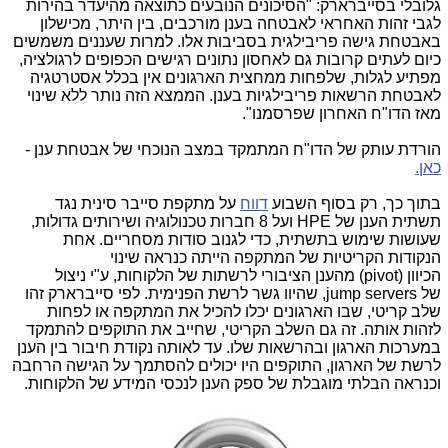
גלובלי בסייברארק: "הסיכונים הנובעים כתוצאה מהיעדר בהירות
לגבי זהות האחראי לאבטחה בענן מורכבים, בין היתר, מכישלון
באבטחת גישה פריבילגית בסביבות אלו. למרות שעננים משמשים
כיום לעתים קרובות גם לאחסון נתונים רגישים הכפופים לרגולציה,
מפתיע לגלות, שלפחות ממחצית הארגונים אין בכלל אסטרטגיה
לאבטחת הרשאות פריבילגיות בענן. הממצא הזה נותר ללא שינוי
מאז הדו"ח האחרון שפרסמנו".
הורדת עותק של הדו"ח המתמקד במצב הנוכחי של אבטחת ענן -
כאן.
בתוך כך, רק בסוף השבוע
דווח
על מתקפת סייבר סינית נגד
תשתית הענן של
HPE
ועל 8 חברות טכנולוגיה ושירותים גדולות,
שעושות שימוש בתשתית, כדי לגנוב סודות מסחריים. אחת
הנקודות הקריטיות של המתקפה הייתה כנראה שינוי
הכיוון
(pivot)
מהענן הציבורי לרשתות של הלקוחות, ע"י ניצול
של
jump servers
, שהיוו גשר לרשת הפנימית. לפי סייברארק זהו
שלב קריטי, שבו הארגונים יכלו להכיל את המתקפה או לפחות
לזהות אותה. זה גם השלב הקריטי, שחייב את התוקפים להתמקד
במערכות הארגון ובהרשאות שלו. עד לאותה נקודת חיבור בין הענן
לרשת של הארגון, התוקפים היו יכולים להסתמך על הגישה הרחבה
וכנראה הבלתי מוגבלת של ספק הענן לנכסי המידע של הלקוחות.