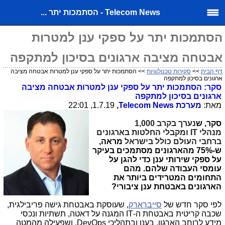
Telecom News - הסתמכות יתר ...
הסתמכות יתר על ספקי ענן למטרות
אבטחה מציבה ארגונים בסיכון למתקפה
דף הבית
>>
סקירות טכנולוגיות
>> הסתמכות יתר על ספקי ענן למטרות אבטחה מציבה
ארגונים בסיכון למתקפה
סקר: הסתמכות יתר על ספקי ענן למטרות אבטחה מציבה
ארגונים בסיכון למתקפה
מאת:
מערכת
Telecom News
,
1.7.19, 22:01
סקר, ש
נערך בקרב 1,000
מנהלי
IT
ומקבלי החלטות בארגונים
ברחבי העולם כולל בישראל
מראה,
ש-75% מהארגונים מסתמכים בעיקר
על ספקי שירותי ענן כדי להגן על
עומסי העבודה שלהם. מהם
התחומים המטרידים ביותר את
הארגונים באבטחת ענן ציבורי?
לפי סקר חדש של
סייברארק
, שעוסקת באבטחת גישה פריבילגית,
שכבה קריטית באבטחת ה-
IT
המגנה על דאטה, תשתיות ונכסי
מידע לרוחב הארגון, בענן ובתהליכי
DevOps
, ושפעילה מהמטה