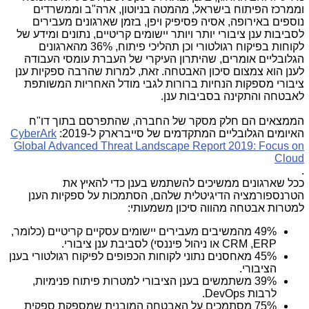
וממרכז הפיתוח בישראל, מהמטה בניוטון, ארה"ב וממשרדים
נוספים באירופה, אסיה פסיפיק ויפן, בזמן שארגונים מעבירים
לסביבות ענן ציבורי יותר ויותר יישומים קריטיים, נתונים ומידע של
לקוחות בפיקוח רגולטורי וכן תהליכי פיתוח, 36% מהארגונים
הגלובליים אומרים, שהיתרון העיקרי של העברת עומסי העבודה
לענן הוא צמצום סיכון האבטחה. זאת, למרות שהרבה ספקיות ענן
ציבורי מספקות הנחיות ברורות לגבי מודל האחריות המשותפת
לאבטחה והתקינה בסביבות ענן.
הממצאים הם חלק מסקר של החברה, שהתפרסם בתוך דו"ח
האיומים הגלובליים המתקדמים של סייברארק ל-2019:
CyberArk
Global Advanced Threat Landscape Report 2019: Focus on
Cloud
.
ככל שארגונים ממשיכים להשתמש בענן כדי להאיץ את
הטרנספורמציה הדיגיטלית שלהם, הסתמכות על ספקיות הענן
למטרות אבטחה מהווה סיכון משמעותי:
49% מהמשיבים מעבירים יישומים עסקיים קריטיים (כלומר,
ERP
,
CRM
או ניהול פיננסי) לסביבת ענן ציבורי.
45% מאחסנים נתוני לקוחות הכפופים לפיקוח רגולטורי בענן
הציבורי.
39% משתמשים בענן הציבורי למטרות פיתוח פנימיות,
לרבות
DevOps
.
75% מסתמכים על האבטחה המובנית שמספקת ספקית