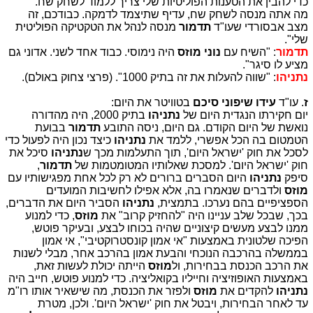
כדי להבין את הטענות הפוליטיות שלי צריך ללמוד לשחק שח.
מה אתה מנסה לשחק שח, עדיף שתיצמד לדמקה. כבודכם, זה
מצב אבסורדי שעו"ד
תדמור
מנסה לנהל את הטקטיקה הפוליטית
שלי".
תדמור
: "השיח עם
נוני מוזס
היה נימוסי. כבוד אחד לשני. אדוני גם
מציע לו סיגר".
נתניהו
: "שווה להעלות את זה בתיק 1000". (פרצי צחוק באולם).
ז
. עו"ד
עידו שיפוני סיכם
בטוויטר את היום:
יום חקירתו הנגדית היום של
נתניהו
בתיק 2000, היה מהדורה
נואשת של היום הקודם. גם היום, ניסה התובע
תדמור
בבועת
הטמטום בה הכל אפשרי, ללמד את
נתניהו
כיצד נכון היה לפעול כדי
לסכל את חוק 'ישראל היום', תוך התעלמות מכך ש
נתניהו
סיכל את
חוק 'ישראל היום'. למסכת שאלותיו המטומטמות של
תדמור
,
סיפק
נתניהו
היום הסברים ברורים לא רק לכל אחת מפגישותיו עם
מוזס
ולדברים שנאמרו בה, אלא אפילו לחשיבות המועדים
הספציפיים בהם נערכו. בתמצית,
נתניהו
הסביר היום את הדברים,
בכך, שבכל שלב עניינו היה "להחזיק קרוב" את
מוזס
, כדי למנוע
ממנו לבצע מעשים קיצוניים שהיה בכוחו לבצע, ובעיקר פוטש,
הפיכה שלטונית באמצעות "אי אמון קונסטרוקטיבי", אי אמון
בממשלה בהרכבה הנוכחי והבעת אמון בהרכב אחר, מבלי לשנות
את הרכב הכנסת בבחירות, ול
מוזס
הייתה יכולת לעשות זאת,
באמצעות האופוזיציה וחייליו בקואליציה. כדי למנוע פוטש, חייב היה
נתניהו
להקדים את
מוזס
ולפזר את הכנסת, מה שישאיר אותו רו"מ
עד לאחר הבחירות, ויבטל את חוק 'ישראל היום'. ולכן, מטרת