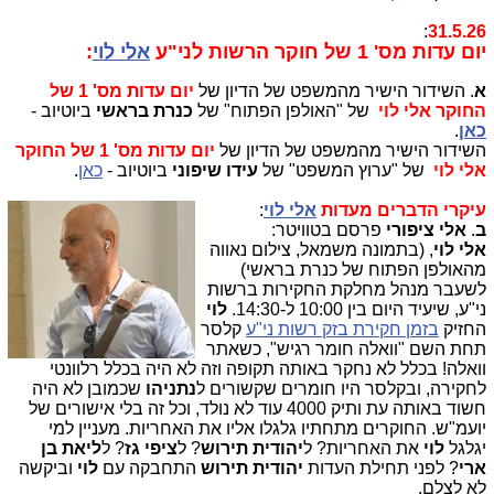
:
31.5.26
יום עדות מס' 1 של חוקר הרשות לני"ע
אלי לוי
:
א
.
השידור הישיר מהמשפט של הדיון של
יום עדות מס' 1 של
החוקר אלי לוי
של "האולפן הפתוח" של
כנרת בראשי
ביוטיוב -
כאן
.
השידור הישיר מהמשפט של הדיון של
יום עדות מס' 1 של החוקר
אלי לוי
של "ערוץ המשפט" של
עידו שיפוני
ביוטיוב -
כאן
.
עיקרי הדברים מעדות
אלי לוי
:
ב
.
אלי ציפורי
פרסם בטוויטר:
אלי לוי
, (בתמונה משמאל, צילום נאווה
מהאולפן הפתוח של כנרת בראשי)
לשעבר מנהל מחלקת החקירות ברשות
ני"ע, שיעיד היום בין 10:00 ל-14:30.
לוי
החזיק
בזמן חקירת בזק רשות ני"ע
קלסר
תחת השם "וואלה חומר רגיש", כשאתר
וואלה! בכלל לא נחקר באותה תקופה וזה לא היה בכלל רלוונטי
לחקירה, ובקלסר היו חומרים שקשורים ל
נתניהו
שכמובן לא היה
חשוד באותה עת ותיק 4000 עוד לא נולד, וכל זה בלי אישורים של
יועמ"ש. החוקרים מתחתיו גלגלו אליו את האחריות. מעניין למי
יגלגל
לוי
את האחריות? ל
יהודית תירוש
? ל
ציפי גז
? ל
ליאת בן
ארי
? לפני תחילת העדות
יהודית תירוש
התחבקה עם
לוי
וביקשה
לא לצלם.