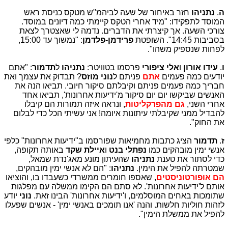
ה
.
נתניהו
חזר באיחור של שעה לביהמ"ש מטקס כניסת ראש
המוסד לתפקידו: "מיד אחרי הטקס קיימתי כמה דיונים במוסד.
צורכי השעה. אך קיצרתי את הדברים. נדמה לי שאצטרך לצאת
בסביבות 14:45". השופטת
פרידמן-פלדמן
: "נמשוך עד 15:00,
לפחות שנספיק משהו".
ו
.
עידו אורון
ו
אלי ציפורי
פרסמו בטוויטר:
נתניהו
ל
תדמור
: "אתם
יודעים כמה פעמים
אתם
פניתם ל
נוני מוזס
? תבדוק את עצמך ואת
חבריך כמה פעמים פניתם וקיבלתם סיקור חיובי. תביאו הנה את
האנשים שביקשו יום יום סיקור מ'ידיעות אחרונות', תביאו אחד
אחרי השני,
גם מהפרקליטות
, ונראה איזה תמורות הם קיבלו
להבדיל ממני שקיבלתי עיתונות איומה! אני עשיתי הכל כדי לבלום
את החוק".
ז
.
תדמור
הציג כתבות מחמיאות שפורסמו ב"ידיעות אחרונות" כלפי
אנשי ימין מובהקים כמו
נפתלי בנט
ו
איילת שקד
באותה תקופה,
כדי לסתור את טענת
נתניהו
שהעיתון מונע מאג'נדת שמאל,
שמטרתה להפיל את הימין.
נתניהו
: "הם לא אנשי ימין מובהקים,
הם אופורטוניסטים
, שאספו חומרים ממשרדי כשעבדו בו, והוציאו
אותם ל'ידיעות אחרונות'. לא סתם הם הקימו ממשלה עם מפלגות
שתומכות באחים המוסלמים, ו'ידיעות אחרונות' הבינו זאת.
נוני
יודע
לזהות חוליות חלשות. והנה 'אנו תומכים באנשי ימין' - אנשים שפעלו
להפיל את ממשלת הימין".