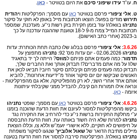
ח
. עו"ד
עידו שיפוני סיכם
את היום בטוויטר -
כאן
.
ט
.
אלי ציפורי
פרסם בטוויטר
כאן
עם מסמך: הפרקליטות ו
יהודית
תירוש
מודים בפועל: הוצאו תכתובות מייל באופן לא חוקי על סיקור
נתניהו
בוואלה! עוד בזמן חקירת בזק רשות ני"ע. מעדכנת, שמספר
תכתובות המייל צמח מ-9 ל-18 וטוענת שההגנה עודכנה על כך
ב-2023 (אחרי כתב האישום).
3.6.26
:
אלי ציפורי
פרסם בבלוג שלו כתבה תחת הכותרת: עדות
נתניהו
02.06.2026 - יום עדות מס' 92:
נתניהו
מתפוצץ על
תדמור
: כמה פעמים אתם פניתם ל
מוזס
? הייתה לך יד בתאגיד
שלו! על מה אתם מדברים?! תבדוק אותך ואת החברים שלך,
תבדוק כמה פעמים פניתם וקיבלתם סיקור חיובי! תביאו לכאן את
האנשים שביקשו יום יום סיקור אוהד מ"ידיעות אחרונות", להביא
אותם אחד אחרי השני, לא רק מהפוליטיקה, אלא גם מהפרקליטות -
ונראה אילו תמורות הם קיבלו, להבדיל ממני שקיבלתי עיתונות
איומה -
כאן
.
4.6.26
:
אלי ציפורי
פרסם בטוויטר
כאן
עם מסמך: שופטי
נתניהו
ביקשו מהפרקליטות למסור לעיונם את חוות הדעת שהוכנה בזמנו
ע"י מחלקת החקירות ברשות ני"ע כדי להרחיב את החקירה נגד
נתניהו
למרות שלא היה חשוד באותה עת. חוות הדעת התבססה
על חיפושים לא חוקיים, ללא אישורי יועמ"ש וללא צו, וכללו הוצאת
מיילים מתיבת הדואר של
שאול אלוביץ'
שנגעו לסיקור משפחת
נתניהו
בוואלה!. הפרקליטות סירבה למסור את חוות הדעת בטענה