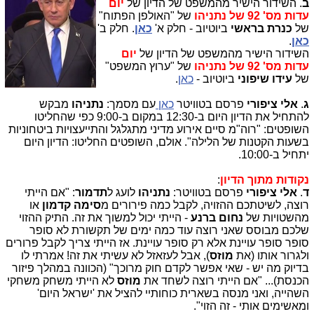
ב
.
השידור הישיר מהמשפט של הדיון של
יום
עדות מס' 92 של נתניהו
של "האולפן הפתוח"
של
כנרת בראשי
ביוטיוב - חלק א'
כאן
. חלק ב'
כאן
.
השידור הישיר מהמשפט של הדיון של
יום
עדות מס' 92 של נתניהו
של "ערוץ המשפט"
של
עידו שיפוני
ביוטיוב -
כאן
.
ג
.
אלי ציפורי
פרסם בטוויטר
כאן
עם מסמך:
נתניהו
מבקש
להתחיל את הדיון היום ב-12:30
במקום
ב-9:00 כפי שהחליטו
השופטים: "רוה"מ סיים אירוע מדיני מתגלגל והתייעצויות ביטחוניות
בשעות הקטנות של הלילה". אולם, השופטים החליטו: הדיון היום
יתחיל ב-10:00.
נקודות מתוך הדיון
:
ד
.
אלי ציפורי
פרסם בטוויטר:
נתניהו
לועג ל
תדמור
: "אם הייתי
רוצה, לשיטתכם ההזויה, לקבל כמה פירורים מ
סימה קדמון
או
מהשטויות של
נחום ברנע
- הייתי יכול למשוך את זה. התיק ההזוי
שלכם מבוסס שאני רוצה עוד כמה ימים של תקשורת לא סופר
סופר סופר עויינת אלא רק סופר עויינת. אז הייתי צריך לקבל פרורים
ולגרור אותו (את
מוזס
), אבל לעזאזל לא עשיתי את זה! אמרתי לו
בדיוק מה יש - שאי אפשר לקדם חוק מרוכך" (הכוונה במהלך פיזור
הכנסת)... "אם הייתי רוצה לשחד את
מוזס
לא הייתי משחק משחקי
השהייה, ואני מנסה בשארית כוחותיי להציל את 'ישראל היום'
ומאשימים אותי - זה הזוי".