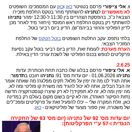
ז
.
אלי צייפורי
פרסם בטוויטר
כאן
ו
כאן
עם המסמכים: השופטים
לא מאפשרים
ל
נתניהו
להשתתף מחר בטקס החלפת מזכירו
הצבאי! כ"כ, בהפסקת הצהריים בין 11:30 ל-12:30 ימהר
נתניהו
להשתתף רק בטקס החלפת ראש המוסד (ויחזור מיד לאחר מכן
לדיון הפוליטי וההזוי בביהמ"ש). הדיון ביום רביעי בוטל.
בלתי נתפס. עקב החלטת השופטים
בוטל הטקס
של החלפת
המזכיר הצבאי.
הערת מערכת
: לעומת זאת, הדיון ביום רביעי בוטל עקב נסיעת
פרקליטים לנופש בכנס הפוליטי של לשכת עורכי הדין באילת.
:
2.6.25
א
.
אלי ציפורי
פרסם בבלוג שלו כתבה תחת הכותרת: עדות
נתניהו
01.06.2026 - יום עדות מס' 91:
נתניהו
חובט ב
תדמור
:
אתה תגיד לנו מה זה ימין על מלא? תקים מפלגה! מה שאתה אומר
זה הבל הבלים, אתה לא יכול להגיד מה משרת קו פוליטי ומה לא,
מה ימין ומה לא, זה לא תפקידך! לא רק שיצרו קונסטרוקציה חדשה
(תזת הסיקור האוהד), וזה לא קיים בשום מקום בעולם רק במדינה
כאן, זולת המקרה שלי – יכלו להפעיל זאת על פרקליטים ומפכ"לים
של משטרה, ואין ספור מצעד של פוליטיקאים -
כאן
.
יום עדות מס' 92 של נתניהו (יום מס' 63 של החקירה
הנגדית ו-57 ע"י הפרקליטות):