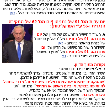
בזמן שלא היה כלל חשוד ולא ניתנו לכך אישורי יועמ"ש.
אלי לוי
אף
הרחיב החקירה הלא חוקית, לטענתו על דעת עצמו. עו"ד
חדד
שוב
הכריז:
ציפי גז
, היום שופטת שלום בת"א, תגיע לעדות. פליטת הפה
השערורייתית של
יהודית תירוש
:
חדד
מפעיל מכונת רעל -
כאן
.
יום עדות מס' 91 של נתניהו (יום מס' 62 של החקירה
הנגדית ו-56 ע"י הפרקליטות):
א
.
השידור הישיר מהמשפט של הדיון של
יום
עדות מס' 91 של נתניהו
של "האולפן הפתוח"
של
כנרת בראשי
ביוטיוב -
כאן
.
השידור הישיר מהמשפט של הדיון של
יום
עדות מס' 91 של נתניהו
של "ערוץ המשפט"
של
עידו שיפוני
ביוטיוב -
כאן
.
נקודות מתוך הדיון
:
ב
.
אלי ציפורי
פרסם בטוויטר:
השיח ההזוי בין
נתניהו
לשופטים; נתניהו: "צריך להשתתף מחר
בטקס החלפת ראש המוסד". השופטת
פרידמן
-
פלדמן
:
"
שהטקסים יתאימו את עצמם אלינו, שיהיו אחה"צ כדי שתוכל
להיות פה בבוקר, או ביום ראשון או חמישי
".
נתניהו
: "אני
המפקד הישיר של ראש המוסד, אי אפשר בלעדיי.
הערת מערכת
: השופטת פ
רידמן-פלדמן
אפשרה לאנשי
הפרקליטות לבטל דיון כדי לנפוש בכנס פוליטי של לשכת עורכי הדין
באילת, אך בשיא של יהירות, עזות מצח וניתוק נוזפת