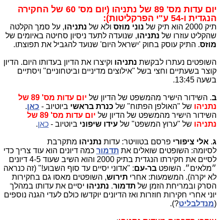
יום עדות מס' 89 של נתניהו (יום מס' 60 של החקירה
הנגדית ו-54 ע"י הפרקליטות):
תיק 2000 הוא תיק של
נוני מוזס
ולא של
נתניהו
, על סמך הקלטה
שהקליט עוזרו של
נתניהו
, שנועדה לתעד ניסיון סחיטה באיומים של
מוזס
. התיק עוסק בחוק 'ישראל היום' שנועד להגביל את תפוצתו.
השופטים נעתרו לבקשת
נתניהו
וקיצרו את הדיון בעדותו היום. הדיון
קוצר בשעתיים וחצי בשל "אילוצים מדיניים וביטחוניים" ויסתיים
בשעה 13:45.
ב
.
השידור הישיר מהמשפט של הדיון של
יום עדות מס' 89 של
נתניהו
של "האולפן הפתוח" של
כנרת בראשי
ביוטיוב -
כאן
.
השידור הישיר מהמשפט של הדיון של
יום עדות מס' 89 של
נתניהו
של "ערוץ המשפט" של
עידו שיפוני
ביוטיוב -
כאן
.
ג
.
אלי ציפורי
פרסם בטוויטר:
עדות
נתניהו
מתקרבת
לסיומה: השופטים שואלים את
תדמור
כמה דיונים הוא עוד צריך כדי
לסיים את חקירתו הנגדית בתיק 2000 והוא השיב שעוד 4-5 דיונים
״מלאים״. השופט
בר-עם
: "אדוני יסיים עד סוף השבוע!" (זה כנראה
לא יקרה). המשמעות: אחרי
תירוש
, השופטים מאסו גם בחקירות
הסרק ובמריחת הזמן של
תדמור
.
נתניהו
יסיים את עדותו במהלך
יוני אחרי חקירות חוזרות ואז הדיונים יוקדשו כולם לעדי הגנה נוספים
(
מנדלבליט
?).