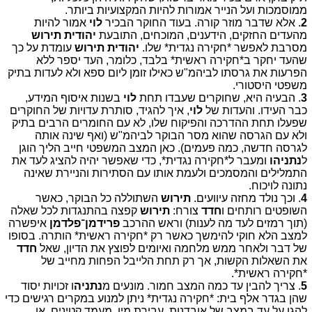
ממוסמכות ועל הנייר אמורות להיות המקצועיות ביותר.
2
. אלא שדבר מוזר קורה. בעוד החוקר הבכיר
לוי
אמור להיות
מהעדים החזקים, הידענים, המוכחים, התובעת
יהודית תירוש
מסרבת לאפשר *חקירה נגדית* שלו.
יהודית תירוש
עומדת על כך
שהעד יחקר ב*חקירה ראשית* בלבד, כלומר, העד יספר ללא
הפרעות את גרסתו לביהמ"ש כאילו זומן ליום ספא ולא לעדות בתיק
משפטי היסטורי.
3
. הבעיה היא, שחוקרים שעבדו תחת
לוי
בשנות איסוף המידע,
כבר העידו. והעדות של
לוי
, איך להגיד, סותרת עדויות של החוקרים
שפעלו תחת ההדרכה והפיקוח שלו, לא עם החומרים הרבים בתיק
ולא עם הגרסה שהוא מסר הבוקר לביהמ"ש (ואף שינה אותה
לגרסה חדשה, כמה פעמים). כאן המצב המשפטי חייב הליך הוגן
ל
נתניהו
ומעבר ל*חקירה נגדית*, כדי שאפשר יהיה להציג לעד את
התמלילים והמסמכים ולעמת אותו עם הסתירות והניירת שאינה
נתונה לויכוח.
4
. וכך נולד מחזה עיוועים.
תירוש
השתוללה כל הבוקר, כאשר
השופטים רותחים ו
חדד
צורח:
תירוש
קפצה בהתנגדות לכל שאלה
(תוך רמזים לעד מה לענות) וראש ההרכב
פרידמן־פלדמן
איפשרה
למצב הלא חוקי להימשך כאשר רק *חקירה ראשית* הותרה. בסופו
של דבר ולאחר ממש מלחמה ואיומים לפוצץ את הדיון, שאל
חדד
את השאלות הקשות, אך רק תחת הלייבל הפחות מחייב של
*חקירה ראשית*.
5
. צריך להבין עד כמה המצב חמור. מונעים מ
נתניה
ו זכויות יסוד
שהן בגדר אלף בית: *חקירה נגדית* ניתן למנוע במקרים רגישים כדי
להגן על עד במצב של אובדנות, עבירת מין, מעמד קטינים, או