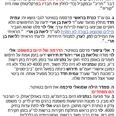
דבר ״חריג״ ובמקביל (כדי לחלץ את חבריו בפרקליטות) שזה היה
״קוריוז״.
ג
. גם עו"ד
כנרת בראשי
פרסמה בטוויטר לגבי נושא זה:
עמית
חדד
מחלץ מהעד שעו״ד
ליאת בן ארי
ידעה על החיפושים הלא
חוקיים שביצעו ברשות לניירות ערך:
אלי
לוי
פלט שהוא העביר
מיילים שהוצאו בצורה לא חוקית
לעו״ד
ליאת בן ארי
: ״.הראיתי
את המיילים ל
חן
, ל
ערן
, למנהלי היחידות. לדעתי הראיתי ל
ליאת בן
ארי
...״.
ד
.
אלי ציפורי
פרסם בטוויטר:
הדרמה של היום במשפט
:
אלי
לוי
מודה ש
ליאת בן ארי
ו
יהודית תירוש
ידעו בזמן אמת על חיפוש
חומרים באופן בלתי חוקי על
נתניהו
עוד בזמן חקירת בזק רשות
ני"ע, בזמן ש
נתניהו
לא היה כלל חשוד, תיק 4000 לא נולד ולא היו
כמובן אישורי יועמ"ש.
תירוש
כינתה בפועל היום "ביביסטים"
כ"מכונת רעל" שעו"ד
עמית חדד
כביכול מפעיל אותה. זה ביטוי
שגור אצל השופרות שלה.
ה
.
סמדר הילה שמואלי סיכמה
את היום בטוויטר:
הם מפחדים
:
1
. עוד פגיעה ב
נתניהו
היום בביהמ"ש, ככה באהלן־אהלן. כי הציבור
לא מבין. כי מכונת ההרשעות משמנת ברגים מדיון לדיון. כי משפט
צדק זו כותרת ריקה מתוכן. היום הגיע
אלי לוי
לתת עדות בתיק
4000.
לוי
כיהן כראש מחלקת חקירות ברשות לני"ע בזמן חקירת
תיק בזק, אדם בכיר מאד ברשות, שחקירותיה הן כלכליות,