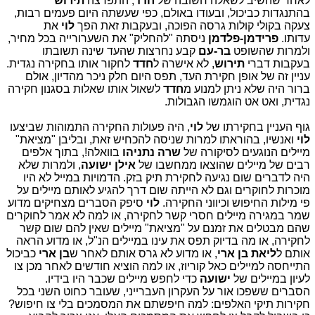
לאחר שהשיב לשאלה חשובה של
חדד
, התפרצה
תירוש
בהתנגדות כביכול, ובעודו באולם, כפי שעשתה היום פעמים רבות,
צעקה בקולי קולות גרסה הפוכה, ובעקבות זאת הפך
לוי
את
עדותו.
פרידמן-פלדמן
ניסתה "להחליק" את השערורייה בכל מחיר,
ולמרות שהשופט
בר-עם
קבע נחרצות שהעד שינה תשובתו
בעקבות דברי
תירוש
, לא אישרה ל
חדד
לחקור אותו בחקירה נגדית.
עניין זה של אופן חקירת העד, תפס היום חלק ניכר מהדיון, אולם
ברור היה שלא ניתן למנוע מ
חדד
לשאול אותו שאלות בסגנון חקירה
נגדית, ואט אט הוגמשו הגבולות.
גוף העניין בחקירתו של
לוי
, היה פעולות החקירה התמוהות שביצעו
לוי
ואנשיו, בהוראתו למרות שניסה להכחיש זאת, ובליבן "מציאת"
מיילים הנוגעים לסיקורה של
שרה נתניהו
בוואלה!, בתוך אלפים
רבים של מיילים שהוצאו ממחשבו של
אילן ישועה
, ולמרות שלא
היה לדברים שום נגיעה לחקירת תיק בזק. הדמויות במייל לא היו
מוכרות לחוקרים וגם לא הייתה שום דרך להגיע לאותם מיילים על
פי מילות החיפוש וכיווני החקירה.
לוי
סיפק הסברים מצחיקים מדוע
שמר במגירה מיילים חסרי קשר לחקירה, או למה לא אמר לחוקרים
שהם מבטלים את זמנם על "מציאת" מיילים שאין להם שום קשר
לחקירה, או מה בדיוק תפס את עינו במיילים הנ"ל, או מדוע הראה
אותם ל
ליאת בן ארי
, או מדוע לא גרס אותם לאחר ש
בן ארי
כביכול
התייחסה למיילים כאל קוריוז, או למה הוציא חודשים לאחר מכן צו
לעיון במיילים של
ישועה
כדי לחפש מיילים שכבר היו בידיו.
הסברים ששפכו אור על העקרון העברייני, שעובר כחוט השני בכל
חקירות תיקי האלפים: למה חיפשתם את המסמכים בלי צו חיפוש?