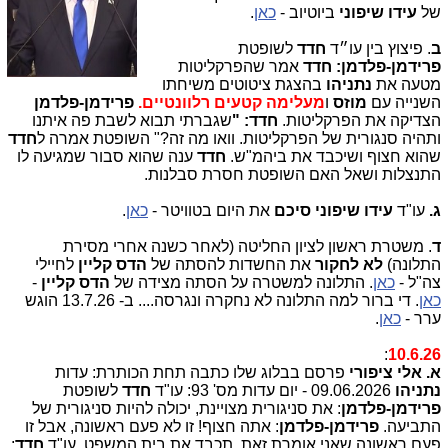
של
עידו שיפוני
ביוטיוב -
כאן
.
ב
. פיצוץ בין עו״ד
חדד
לשופטת
פרידמן-פלדמן: חדד
אמר שהפרקליטות
מטעה את
נתניהו
בהצגת ציטוטים משיחתו
השנייה עם
מוזס
ו
מעלימה קטעים רלוונטיים.
פרידמן-פלדמן
הצדיקה את הפרקליטות.
חדד: "
שגברתי תבוא לשבת פה איתנו
ותהיה סנגורית של הפרקליטות. וואו מה זה?" השופטת אמרה ל
חדד
שהוא חצוף ושיכבד את ביהמ"ש.
חדד
ענה שהוא סבור שמגיעה לו
התנצלות ושאל האם השופטת חסרת סבלנות.
ג.
עו"ד
עידו שיפוני סיכם
את היום בטוויטר -
כאן
.
ד
. משטרת ראשון לציון החליטה (לאחר כשנה אחרי מסירת
התלונה)
לא לחקור
את החשדות להסתה של
הדס קליין
לחיילי
צה"ל -
כאן
. התלונה למשטרה על הסתה מצידה של
הדס קליין
-
כאן
. די ברור למה התלונה לא נחקרה ונגרסה.... ב- 13.7.26 הוגש
ערר -
כאן
.
:
10.6.26
א. אלי ציפורי
פרסם בבלוג שלו כתבה תחת הכותרת: עדות
נתניהו
09.06.2026 - יום עדות מס' 93: עו"ד
חדד
לשופטת
פרידמן-פלדמן
: את סניגורית מצויינת, יכולה להיות סניגורית של
התביעה.
פרידמן-פלדמן
: אתה חצוף! זו לא פעם ראשונה, אבל זו
פעם ראשונה שאני אומרת זאת. תכבד את בית המשפט. עו"ד
חדד
: