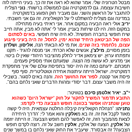
מבטל הטרוניה שלי. אמר שהוא לא ראה את זה כך. בעיני הייתה לזה
חשיבות עצומה. גם לדמוקרטיה וגם לממשלה ברשותי.
נוני
הצליח
להתגבר על הראשון והשני. וגם מעביר חוק הפוגע בדמוקרטיה
במדינה וגם מצליח להשתלט לי על הקואליציה. זה גם אני חשבתי.
יריב
אולי ראה הבעיה במקום אחר. אני ראיתי בעיה מתחילה
במקום הזה. היו לנו שיחות בעניין. אמר לי 'אתה לא מבין, אתה חייב
שיח חופשי בחברה חופשית'. לא היה שיח חופשי.
באים לסתום
הפה של הביטאון היחיד שהוא ימין. לחסל. זה היה בעיני פיגוע
עצום, נלחמתי בזה שנים
. את מי לא הבאתי הנה,
אליסון
, ו
שלדון
בזמן מסויים,
מילצ'ן
, אנשים שלא הכרתי. אני מנסה להגיד - תקנו
ותפתחו ערוץ. יש צימאון אדיר לחלק מהציבור היהודי שאין לו ביטוי.
אני מדגיש. לא עושה פה הצגה. שמעתם אותי מספיק פעמים.
תמכתם. ידעתם כמה זה היה יסוד בתפיסת עולם שלי איך מתפקדת
דמוקרטיה. ישראל הייתה עיתונות אחידה וטוטליטרית. סוף סוף
פיסת אור קטנה.
לפזר את החושך הזה
. והנה באים לסגור. בשבילי
זה היה משבר עצום. דבר יסודי ומהות הדברים שאני נלחם בהם".
י"ב
.
יאיר אלטמן
סיכם
בטוויטר:
התובע תדמור המשיך לחקור על חוק 'ישראל היום' כשהוא
טוען שנתניהו אפשר בכוונה חופש הצבעה כדי לקדמו
:
נתניהו
: "הנהלת הקואליציה קיבלה החלטה עצמאית. היה לי קשה
מאוד לקבל את זה. זה בא מ
אלקין
והוא אמר לי: 'הדרך היחידה
לצאת מהמבוך הזה, זה לאפשר להם חופש הצבעה'. זו הייתה יוזמה
של
אלקין
, הצעה של אלקין,
אלקין
חשב על זה. רוצה לקדם חופש
הצבעה? זה אבסורד. שיעביר את החוק שאני נלחם בו במשך שנים