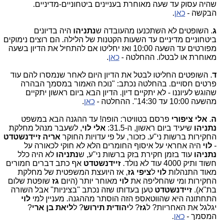
שהיה עסוק עד שעה מאוחרת בעניינים ביטחוניים-מדיניים.
הבקשה -
כאן
.
ג
. השופטים לא השתכנעו מהעובדה ש
נתניהו
היה בדיונים
ביטחוניים מדיניים עד השעות הקטנות של הלילה. הם רוצים נימוקים
מפורטים עד השעה 10:00 ואז יחליטו אם להתחיל את הדיון בשעה
מאוחרת או לבטלו. ההחלטה -
כאן
.
ד
.
השופטים החליטו לבטל את הדיון היום לאחר שנמסרו להם עוד 
פרטים חסויים. בהחלטה נכתב: "נוכח האמור במסמך הבהרה 
שהוגש לעיוננו - לא יתקיים דיון. הדיון הבא ביום ראשון יתקיים 
מהשעה 10:00 עד 14:30". ההחלטה - 
כאן
.
ה
. 
אלי ציפורי
פרסם בטוויטר: הופה! עד ההגנה הבא במשפט
נתניהו
שיעיד ביום ראשון, ה-31.5:
אלי לוי
, לשעבר מנהל מחלקת
החקירות ברשות ני"ע. כזכור, על פי עדויות החוקר
אריה זיידנשטדט
-
לוי
היה אחראי על איסוף החומרים הלא לא חוקי לכאורה על
נתניהו
עוד בזמן חקירת בזק ברשות ני"ע, ש
נתניהו
לא היה כלל
חשוד ותיק 4000 עוד לא נולד.
זיידנשטדט
אף כתב דברים חמורים
מאוד התנהלות
לוי
ל
ציפי גז
, אז היועצת המשפטית של מחלקת
החקירות ומי שהחליפה את
לוי
מאוחר יותר (היום
גז
שופטת שלום
בת"א).
זיידנשטדט
טען בעדותו שזה נכתב "בציניות" אבל השורה
התחתונה היא שהווטאספ הזה הוסתר מההגנה. מעניין למי
לוי
יגלגל את האחריות? ל
גז
? ל
יהודית תירוש
? ל
ליאת בן ארי
?
המסמך -
כאן
.