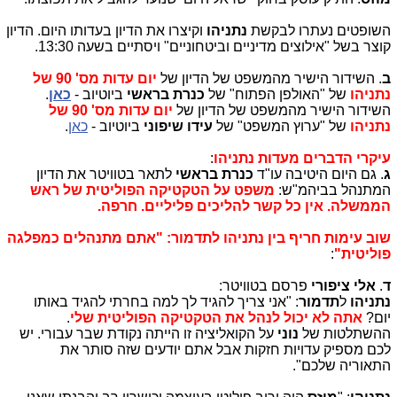
השופטים נעתרו לבקשת
נתניהו
וקיצרו את הדיון בעדותו היום. הדיון
קוצר בשל "אילוצים מדיניים וביטחוניים" ויסתיים בשעה 13:30.
ב
.
השידור הישיר מהמשפט של הדיון של
יום עדות מס' 90 של
נתניהו
של "האולפן הפתוח" של
כנרת בראשי
ביוטיוב -
כאן
.
השידור הישיר מהמשפט של הדיון של
יום עדות מס' 90 של
נתניהו
של "ערוץ המשפט" של
עידו שיפוני
ביוטיוב -
כאן
.
עיקרי הדברים מעדות נתניהו
:
ג
. גם היום היטיבה עו"ד
כנרת בראשי
לתאר בטוויטר את הדיון
המתנהל בביהמ"ש:
משפט על הטקטיקה הפוליטית של ראש
הממשלה. אין כל קשר להליכים פליליים. חרפה.
שוב עימות חריף בין נתניהו לתדמור: "אתם מתנהלים כמפלגה
פוליטית"
:
ד
.
אלי ציפורי
פרסם בטוויטר:
נתניהו
ל
תדמור
: "אני צריך להגיד לך למה בחרתי להגיד באותו
יום?
אתה לא יכול לנהל את הטקטיקה הפוליטית שלי
.
ההשתלטות של
נוני
על הקואליציה זו הייתה נקודת שבר עבורי. יש
לכם מספיק עדויות חזקות אבל אתם יודעים שזה סותר את
התאוריה שלכם".