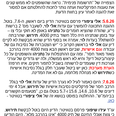
הצפוייה של "תרשומת פנימית". נראה שהשופטים לא ממש קונים
את טענות הפרקליטות ועתה נותר לחכות להחלטתם אם למסור
זאת להגנה לאחר עיון בחוות הדעת.
5.6.26
:
אלי ציפורי
פרסם בטוויטר: הדיון ביום ראשון, ה-7.6, בוטל.
ההגנה התכוונה להמשיך עם עדות
אלי לוי
, לשעבר מס' 2 ברשות
ני"ע, שהודה שהוציא חומרים על
נתניהו
באופן לא חוקי ובלי צו –
עוד בזמן שנתניהו היה כלל חשוד בתיק 4000.
תירוש
, שהרבתה
להשתולל בעדות
לוי
, אמרה אז בסוף הדיון שהיא מבקשת לא לקיים
דיון עם
אלי לוי
בראשון הקרוב כי "יש הצטברות של נסיבות גם של
עבודה
וגם אישיות
, שביום ראשון הבא צוות 4000 יהיה בהרכב
מאוד מאוד חסר". ומה עם ההתנפלות על
נתניהו
והשופטים על כל
קיצור/ביטול דיון? והיא לא ראש ממשלה, ולה יש גדודים של עורכי
ועורכות דין שעומדים לרשותה בשביל לתפור תיקים. איזו חרפה!
הערת מערכת
: כאן יש ביטול שעובר חלק בגלל נסיבות אישיות
כש
תירוש
לא מנהלת מלחמה, גם לא את המדינה.
7.6.26
: היום כאמור לעיל לא נערך הדיון של עדות
אלי לוי
בגלל
הרכב חסר של פרקליטים נסיבות אישיות של
תירוש
, אבל 4 ימי
דיונים של 10.6, 14.6, 15.6 ו-5.7 בוטלו גם כן, "מטעמים הקשורים
בביהמ"ש". ההחלטה בפוסט בנושא זה של
אלי ציפורי
בטוויטר -
כאן.
עו"ד
עידו שיפוני
פרסם בטוויטר: הדיון היום בוטל לבקשת
תירוש
,
כי צוות אוכלי החינם של תיק 4000 "אינו בהרכב מלא". היום הודיעו