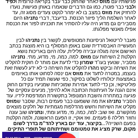
פגישותיו עם
מוזס
לאחר שהחוק כבר עבר בקריאה טרומית ו
לפיד
ו
לבני
כבר פוטרו, כמו גם הדברים שנאמרו באותן פגישות, נועדו
להחזיק את
מוזס
במצב בו לא ימהר לנקוט צעדים מסוג זה, עד
לאחר השלמת הליך פיזור הכנסת. בדיעבד, דברי
נתניהו
היום
מסבירים גם מדוע היה עליו להסתיר את תוכניתו לפזר את הכנסת
אפילו מאנשי מפלגתו.
מעבר לריטואל הניסיונות המטופשים, לקשור בין
נתניהו
לבין
המעשייה האבסורדית שגם באופן המסולף בו היא מוצגת בכתב
האישום אינה מגלה עבירה פלילית, עלה היום באריכות נושא
הקלטת 2 השיחות עם
מוזס
. למה, כמה, מי, מדוע, מתי.
נתניהו
מסביר, שנועץ בעו"ד
שמרון
כדי לדעת אם מותר לו חוקית להקליט
את השיחה וביקש מ
הרו
להקליט את השיחה כי לא ידע לעשות זאת
בעצמו, במטרה לתעד את
מוזס
אם ינסה לסחוט אותו באיומים
באמצעות יכולותיו לשלוט בסיקור, כפי שעשה תמיד עם כל
פוליטיקאי, וכן כדי לתעד אמירות שמוכיחות שמניעיו בקידום החוק
אינם הגנה על העיתונות הכתובה אלא להיפך, מניעים עסקיים של
פגיעה במתחרה והשבת המונופול בתקשורת המודפסת לידיו. עוד
הסביר
נתניהו
את מה ששמענו כבר פעמים רבות, שסבר ש
מוזס
מקליט את השיחות וחשש מהדלפות מגמתיות של חלקים מוצאים
מהקשרם. ואז שוב: למה, כמה, מי, מדוע ומתי, ו
נתניהו
שוב עונה
וחוזר חלילה 6 פעמים. ואז אוקיי, זו הפעם הראשונה, ולמה הקלטת
בפעם השנייה?...
בקיצור, עוד יום בארץ להד"מ בדרך לשום
מקום, שרק מציג את טמטומם ושחיתותם של תופרי התיקים
.