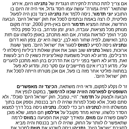
אם צריך לתת כותרת לחקירתו הנגדית של
נתניהו
היום, אירוע
שהתואר "הזיה גמורה" עושה עמו חסד גדול, אזי היה זה היום בו
התובע
יוני תדמור
, ניסה ללמד את
נתניהו
כיצד נכון היה לפעול
פוליטית, לו רצה באמת ובתמים לסכל את חוק 'ישראל היום'. הבועה
החדשה, אותה המציא
תדמור
היום באין-תיק 2000, יצרה מקום
מנותק מכל מציאות, עובדה, הגיון, זמן ומרחב, בו כל ספק בלתי
סביר הופך לוודאות גמורה, אם הוא מתכתב באופן כלשהו עם תזת
כתב האישום, לפיה שחור הוא לבן, יבשה היא ים, צפון הוא דרום
ו
נתניהו
ניסה לסייע ל
מוזס
לסגור את 'ישראל היום'. משך שעות
ארוכות, נשאל
נתניהו
שוב ושוב את אותן שאלות דביליות (ויסלחו לי
הדבילים), מדוע לא הטיל משמעת קואליציונית כשאין לו רוב לעשות
זאת, מדוע לא חשף בפני יריבו את הדרכים בהן הוא מתכנן להערים
עליו, מדוע דבריו אינם מתיישבים עם סקר כזה, ומדוע לא פעל
במתווה פוליטי אחר מזה בו פעל, אם אכן מטרתו הייתה לסכל את
חוק 'ישראל היום'.
זר לו נקלע למקום, ודאי היה משתאה,
הכיצד זה מאפשרים
השופטים לפארסה הזויה שכזו להימשך
, במקום לנפץ את
הבועה ולצעוק על
תדמור
: "היי, טמבל, חוק 'ישראל היום' סוכל!". ולא
סתם סוכל, אלא סוכל למרות שהיה לו רוב בכנסת, וספק אם בתוך
ממשלתו היה ל
נתניהו
רוב כדי לסכלו.
נתניהו
ניסה בכל דרך למצוא
הסדר כלשהו, שיהא מחד מקובל על
אדלסון
חם המזג, שלא מוכן
לשום פשרה עם
מוזס
, ומאידך יקטין את הפגיעה ב
מוזס
לרמה
שתאפשר לו לוותר על החוק, שהיה לו רוב בכנסת והיה מביא
לסגירת 'ישראל היום'.
נתניהו
ניסה לשכנע את
מוזס
למכור את