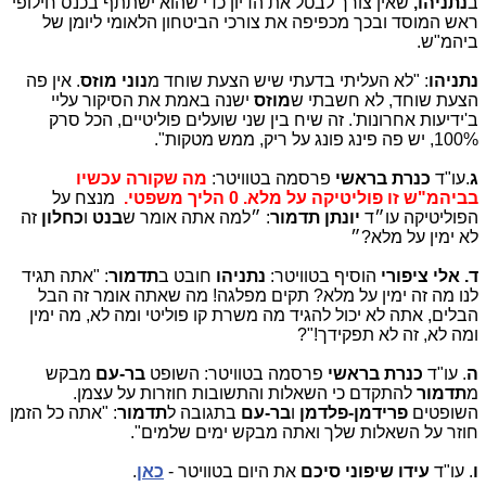
ב
נתניהו,
שאין צורך לבטל את הדיון כדי שהוא ישתתף בכנס חילופי
ראש המוסד ובכך מכפיפה את צורכי הביטחון הלאומי ליומן של
ביהמ"ש.
נתניהו
: "לא העליתי בדעתי שיש הצעת שוחד מ
נוני מוזס
. אין פה
הצעת שוחד, לא חשבתי ש
מוזס
ישנה באמת את הסיקור עליי
ב'ידיעות אחרונות'. זה שיח בין שני שועלים פוליטיים, הכל סרק
100%, יש פה פינג פונג על ריק, ממש מטקות".
ג
.עו"ד
כנרת בראשי
פרסמה בטוויטר:
מה שקורה עכשיו
בביהמ"ש זו פוליטיקה על מלא. 0 הליך משפטי.
מנצח על
הפוליטיקה עו״ד
יונתן תדמור
: ״למה אתה אומר ש
בנט
ו
כחלון
זה
לא ימין על מלא?״
ד. אלי ציפורי
הוסיף בטוויטר:
נתניהו
חובט ב
תדמור
: "אתה תגיד
לנו מה זה ימין על מלא? תקים מפלגה! מה שאתה אומר זה הבל
הבלים, אתה לא יכול להגיד מה משרת קו פוליטי ומה לא, מה ימין
ומה לא, זה לא תפקידך!"?
ה
. עו"ד
כנרת בראשי
פרסמה בטוויטר: השופט
בר-עם
מבקש
מ
תדמור
להתקדם כי השאלות והתשובות חוזרות על עצמן.
השופטים
פרידמן-פלדמן
ו
בר-עם
בתגובה ל
תדמור
: "אתה כל הזמן
חוזר על השאלות שלך ואתה מבקש ימים שלמים".
ו
. עו"ד
עידו שיפוני סיכם
את היום בטוויטר -
כאן
.