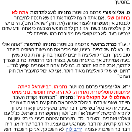
בהמשך:
ט. אלי ציפורי
פרסם בטוויטר:
נתניהו
לועג ל
תדמור
:
אתה לא
בתחום שלי
. אם אתה רוצה ללמוד את הנושא תנסה להיבחר
לכנסת. אין אפשרות לעצור את זה (את חוק 'ישראל היום'). היום יש
לי קואליציה מגובשת ואני נותן להם חופש הצבעה כי אתה יודע שהם
יצביעו בעד ולא כמו קואליציה מפוררת כמו שהייתה לי".
י
. עו"ד
כנרת בראשי
פרסמה בטוויטר:
נתניהו
ל
תדמור
: ״אתה אולי
חיי בעולם של דפים. בינינו, אני מכיר את המציאות הפוליטית יותר
טוב ממך. חברי קואליציה חייבים לתמוך בחוק. זה תופס כשאין
בעיה אמיתית. אך ברגע זה ממש, בצורה הכי דרמטית, כתוב שצריך
לתמוך, אבל הם לא תומכים. במילים אחרות אומרים 'קפוץ לנו'"...
"היום, שיש לי קואליציה מאוד חזקה, אני לא יכול להעביר את חוק
הגיוס".
י"א
.
אלי ציפורי
פרסם בטוויטר:
נתניהו: "בישראל הייתה
עיתונות טוטליטרית ואחידה. לא היה שיח חופשי. נוני מוזס
השתלט לי על הקואליציה"
:
נתניהו
: "מבחינתי נקודת השבר
הייתה שאני איבדתי היכולת לעצור את החוק עם חשיבות עצומה
בעיניי. זה לא בטל בשישים. דבר שאני משקיע ניסיון אחר ניסיון
להביא לרכישת 'ידיעות' או 'ווינט' ולגוון התקשורת בישראל. כנ"ל עם
וואלה! ואחרים, 'מעריב' וכד'. חשיבות עצומה בעיני. כי בלי גיוון זה
לא דמוקרטיה. זה דבר שמתנגש עם עצמו. זה הדבר שהיה אז. היה
דבר בר חשיבות עצומה.
יריב לוין
לא חשב כך. אני כן חשבתי. הוא