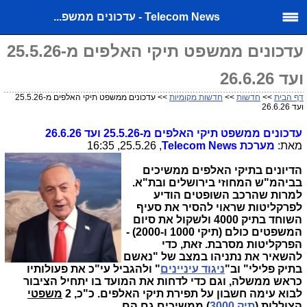
Telecom News - עדכונים ממשפ...
עדכונים ממשפט תיקי האלפים מ-25.5.26
ועד 26.6.26
דף הבית
>>
חדשות
>>
חדשות מקומיות
>> עדכונים ממשפט תיקי האלפים מ-25.5.26
ועד 26.6.26
עדכונים ממשפט תיקי האלפים מ-25.5.26 ועד 26.6.26
מאת:
מערכת
Telecom News
, 25.5.26, 16:35
הדיונים בתיקי האלפים ממשיכים
בביהמ"ש המחוזי בירושלים ובת"א.
למרות שהרכב השופטים הודיע
לפרקליטות שראוי להסיר את סעיף
השוחד בתיק 4000 ולשקול את סיום
המשפטים כולם (תיקי 1000 ו-2000) -
הפרקליטות מסרבת. זאת, כדי
להשאיר את נתניהו במצב של "נאשם
בתיק פלילי" וב"
ניגוד עיניינים
" ולהגביל עי"כ את פעולותיו
כראש ממשלה, וגם כדי לדחות את המועד בו יתחיל הציבור
לבוא עימה חשבון על תפירת תיקי האלפים. כ"כ, 2
משפטי
הצוללות
(
תיק 3000
) ממשיכים גם הם.