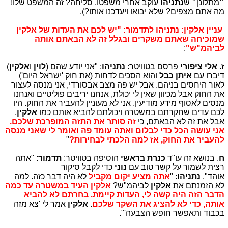
״מתלונן״ ש
נתניהו
עוקב אחרי משפטו. סליחה? זה המשפט שלו!
מה אתם מצפים? שלא יבואו ויעדכנו אותו?).
עניין אלקין: נתניהו לתדמור: "יש לכם את העדות של אלקין
שמוכיחה שאתם משקרים ובגלל זה לא הבאתם אותה
לביהמ"ש"
:
ז
.
אלי ציפורי
פרסם בטוויטר:
נתניהו
: "אני יודע שהם (
לוין
ו
אלקין
)
דיברו עם
איתן כבל
והוא הסכים לדחות (את חוק 'ישראל היום')
לאור היחסים בניהם. אבל יש פה מצב אבסורדי, אני מנסה לעצור
את החוק אבל מכיוון שאין לי יכולת, אנחנו יריבים פוליטיים ואנחנו
מנסים לאסוף מידע מודיעין. אני לא מעוניין להעביר את החוק. היו
לכם עדים שחקרתם במשטרה ויכולתם להביא אותם כמו
אלקין
,
אבל את זה לא הבאתם, כי
זה סותר את התזה המופרכת שלכם.
אני עושה הכל כדי לבלום ואתה עומד פה ואומר לי שאני מנסה
להעביר את החוק,
אז למה הלכתי לבחירות?
"
ח
. בנושא זה עו"ד
כנרת בראשי
הוסיפה בטוויטר:
תדמור
: "אתה
רצית לשמור על קשר טוב עם
נוני
כדי לקבל סיקור
אוהד".
נתניהו
: "
אתה מציע יקום מקביל
לא היה דבר כזה. למה
לא הזמנתם את
אלקין
לביהמ"ש?
אלקין העיד במשטרה עד כמה
הדבר הזה היה קשה לי,
העדות קיימת. בחרתם לא להביא
אותה, כדי לא להציג את השקר שלכם
.
אלקין
אמר לי 'צא מזה
בכבוד ותאפשר חופש הצבעה'".