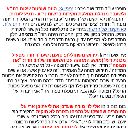
הופה! עו״ד
חדד
שוב מכריז:
ציפי גז
, היום שופטת שלום בת״א
ולשעבר מנהלת מחלקת חקירות ברשות ני״ע - תגיע לעדות
:
״התנהלות לא תקינה של רשות ני״ע בחקירת התיק. המטרה הייתה
נתניהו״:
חדד
: "
ציפי גז
תגיע לעדות. יש לנו טענה יסודית.
התנהלות
לא תקינה של הרשות
ביחד עם פרקליטות בכל הקשור לחקירת
התיק. התחיל בכיוון של בזק והמטרה היתה רוה״מ
נתניהו
. חלק
מהדברים לא מכירים עדיין. נראה הדברים ביחד איתו. אנו רשאים
לבוא ולשאול".
תירוש
במצוקה גדולה וכל הזמן מתנגדת.
איזו שערורייה!
תירוש משתוללת: טוענת שעו״ד חדד מפעיל
מכונת רעל (מושג המזוהה עם השופרות שלה); חדד: "את
חצופה"
:
חדד
: "אין לכם שיעור לחוצפה - כל מי שמייצג את
המדינה".
תירוש
מוחה על האמירה: "זה לא עניין אישי. אנו עושים
תפקידנו בהגינות תוך חתירה לאמת. חברי רוצה להפעיל את מכונות
הרעל היושבת במקומות אחרים".
חדד
: "כמה חוצפה. איך גבירתי
(פונה לשופטת
פרידמן פלדמן
) לא אומרת לה 'אני מפעיל מכונת
הרעל'? חצופה. למה גבירתי נופלת בפח הזה? אני דיברתי על
הפעלת מכונת רעל?"
בום בום בום!
אלי לוי מודה שעדכן את ליאת בן ארי על
החומרים שהופקו על נתניהו בצורה לא חוקית
בחקירת בזק
רשות ני״ע - עוד לפני ש
נתניהו
היה בכלל חשוד ובלי אישורי
יועמ״ש. כ"כ הודה
לוי
ש״אולי״ עדכן את הפרקליטות (הכוונה
ל
יהודית תירוש
ו
ציפי גז
).
לוי סותר את עצמו
: טוען שראה בזה