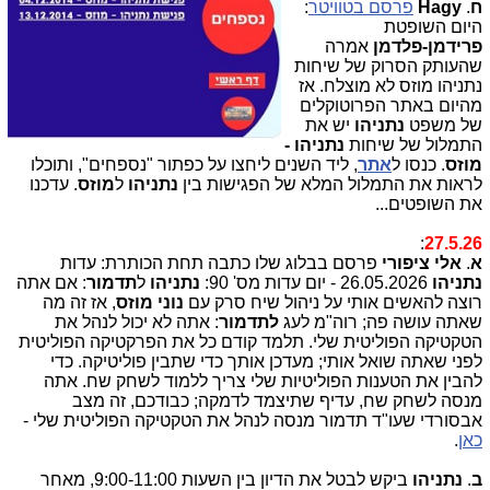
ח
.
Hagy
פרסם בטוויטר
:
היום השופטת
פרידמן-פלדמן
אמרה
שהעותק הסרוק של שיחות
נתניהו מוזס לא מוצלח. אז
מהיום באתר הפרוטוקלים
של משפט
נתניהו
יש את
התמלול של שיחות
נתניהו -
מוזס
. כנסו ל
אתר
, ליד השנים ליחצו על כפתור "נספחים", ותוכלו
לראות את התמלול המלא של הפגישות בין
נתניהו
ל
מוזס
. עדכנו
את השופטים...
:
27.5.26
א
.
אלי ציפורי
פרסם בבלוג שלו כתבה תחת הכותרת: עדות
נתניהו
26.05.2026 - יום עדות מס' 90:
נתניהו
ל
תדמור
: אם אתה
רוצה להאשים אותי על ניהול שיח סרק עם
נוני מוזס
, אז זה מה
שאתה עושה פה; רוה"מ לעג
לתדמור
: אתה לא יכול לנהל את
הטקטיקה הפוליטית שלי. תלמד קודם כל את הפרקטיקה הפוליטית
לפני שאתה שואל אותי; מעדכן אותך כדי שתבין פוליטיקה. כדי
להבין את הטענות הפוליטיות שלי צריך ללמוד לשחק שח. אתה
מנסה לשחק שח, עדיף שתיצמד לדמקה; כבודכם, זה מצב
אבסורדי שעו"ד תדמור מנסה לנהל את הטקטיקה הפוליטית שלי -
כאן
.
ב
.
נתניהו
ביקש לבטל את הדיון בין השעות 9:00-11:00, מאחר