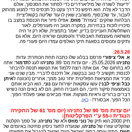
'ידיעות' לשורה של מיליארדרים כדי לפתור את הסכסוך, אולם
הדבר לא צלח. הוא חיפש כל דרך ונקט כל תכסיס כדי למנוע מהחוק
לעבור, עד שלבסוף, משהבין שאין לו עוד שליטה בקואליציית
הבלהות שהקים "בעזרת"
מוזס
, אפילו פיזר את הכנסת במצב בו
סיכוייו לזכות בבחירות, במקרה הטוב היו מעורפלים. לאור
השתלשלות העניינים בדיון, יאמר בתמצית, שלא רק זר היה
משתאה מעוצמות האבסורד והטמטום שראינו היום, אלא גם
ותיקים ומנוסים בסאגת תיקי האלפים עמדו היום פעורי פה.
:
26.5.26
א
.
אלי ציפורי
פרסם בבלוג שלו כתבה תחת הכותרת: עדות
נתניהו
25.05.2026 - יום עדות מס' 89:
נתניהו
לעג ל
תדמור
: אתה
לא בתחום שלי. אם אתה רוצה ללמוד את הנושא תנסה להיבחר
לכנסת; תקשיב לי טוב בבקשה, אל תיכנס לדבריי. מבין שנינו אני
מכיר את המציאות הפוליטית יותר טוב ממך; אחרים (הכוונה ל
איתן
כבל
ו
ציפי לבני
) עשו עסקאות ישירות עם
נוני
, הוא הביא אותם
באמצעות סיקור חיובי, הם העבירו החוק, הם לא באים הנה כשיש
דברים ברורים וראיות מוצקות. אותי מביאים שאני פעלתי הפוך.
הכל הפוך. אבסורד! -
כאן
.
יום עדות מס' 90 של נתניהו (יום מס' 61 של החקירה
הנגדית ו-55 ע"י הפרקליטות):
תיק 2000 הוא תיק של
נוני מוזס
ולא של
נתניהו
, על סמך הקלטה
שהקליט עוזרו של
נתניהו
, שנועדה לתעד ניסיון סחיטה באיומים של
מוזס
. התיק עוסק בחוק 'ישראל היום' שנועד להגביל את תפוצתו.