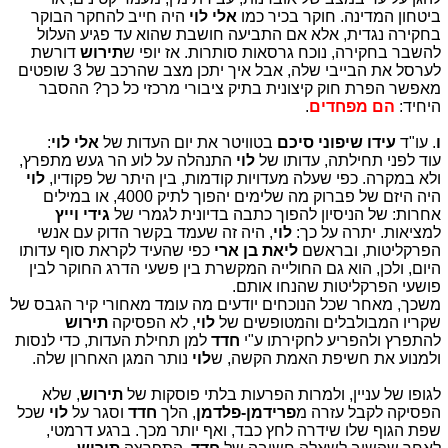
ביטחון המדינה. חוקר בכיר כמו
אלי לוי
היה חייב להחקר הבוקר
בחקירה נגדית, אלא אם התביעה חושבת שהוא עד פגיע העלול
להשבר בחקירה, נוכח גרסאות סותרות. אז יופי ש
תירוש
דורשת
לערסל את הבייבי שלה, אבל איך יתכן מצב שהרכב של 3 שופטים
מאפשר הפרת חוק קיצונית בתיק ציבורי מרכזי כל כך? ההסבר
היחיד:
הם מפחדים
.
ו
. עו"ד
עידו שיפוני סיכם
בטוויטר את יום העדות של
אלי לוי
:
עוד לפני תחילתה, עדותו של
לוי
התנהלה על לוע הר געש מתפרץ,
ולא במקרה. כפי שעלה מעדויות קודמות, בין היתר של פקודיו,
לוי
היה היזם של פברוק מה שלימים יהפוך לתיק 4000, או במילים
אחרות: של הניסיון להפוך כתבה בדיונית לגמרי של
גידי וייץ
למציאות. יתרה על כך:
לוי
, היה זה שעמד בקשר הדוק עם אנשי
הפרקליטות, ובראשם
ליאת בן ארי
כפי שהעיד לקראת סוף עדותו
היום, ולכן, הוא גם החולייה המקשרת בין פשעי הדרג החוקר לבין
פושעי הפרקליטות שהנחו אותם.
משכך, מאחר שכל הנוכחים יודעים מה עומד מאחורי קיר הגבס של
שקריו המבולבלים והמטופשים של
לוי
, לא הפסיקה
תירוש
להתפרץ ולהפריע לחקירתו ע"י
חדד
למן תחילת העדות, כדי לנסות
ולמנוע את חשיפת האמת הקשה, ש
לוי
נותר המגן האחרון שלה.
לגופו של עניין, ולמרות הפרעות בלתי פוסקות של
תירוש
, שלא
הפסיקה לקבל עזרה מ
פרידמן-פלדמן
, הלך
חדד
וסגר על
לוי
שכל
שפת הגוף שלו שידרה לחץ כבד, ואף יותר מכך. ברגע דרמטי,