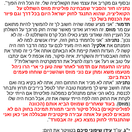
ובסוף גם מקריב את עצמי ואת הקואליציה שלי. זה הכל היה הפוך".
נתניהו חזר והסביר שמבחינה פוליטית מוזס השתלט על
הקואליציה, שהוא התנגד לחוק ישראל היום בכל דרך וגם פיזר
את הכנסת בשל כך
:
תדמור
: "אני מציע שמה שהיה חשוב לך זה להמשיך להיות מתואם
עם מר
מוזס
. זה האירוע ואדוני מאשר שהיה חוק מרוכך על השולחן
וכל העניין הזה שאדוני מציג כאילו הכל קרס והשתלטו לו - זה לא
נכון".
נתניהו
: "אני נלחמתי בחוק הזה, יעידו אנשים. למה לא
הזמנתם את
אלקין
? הוא היה מעיד לכם עד כמה הדבר הזה היה
קשה לי. העדות הזאת קיימת ולא הבאתם אותה אלי כי זה סותר את
התזה האבסורדית והשקרית. איזה סיקור, מה אכפת לי אם יכתבו
עלי טוב או רע? אני רוצה להציל את הדמוקרטיה הישראלית"?
נתניהו התעמת עם תדמור לאחר שזה טען כי ארי הרו ניהל
מטעמו משא ומתן עם נוני מוזס ושהשניים שוחחו פעמים
רבות ביום
:
נתניהו
: "אתה לא מכיר את התחום הזה, אתה לא בקיא בזה ואם
אתה חושב שיש לך מיומנות טובה יותר לטפל ביריבים תרוץ ותבחר
לכנסת. בלאו הכי אתם מתנהלים כמפלגה פוליטית! אם הייתי יכול
לקחת את החוק הזה לפח הייתי עושה את זה, אבל הכוח היה שלו
(
מוזס
).
בעוד שאחרים שמוזס הביא אותם (הכוונה
לפוליטיקאים) בגלל סיקור חיובי תמורת תמיכה בחוק הם לא
מובאים לכאן על אותה עבירה פיקטיבית שבגללה אני כאן ואני
שהתנגדתי לחוק נמצא כאן. זה אבסורד
".
י"ג
. עו"ד
עידו שיפוני סיכם
בטוויטר את היום: