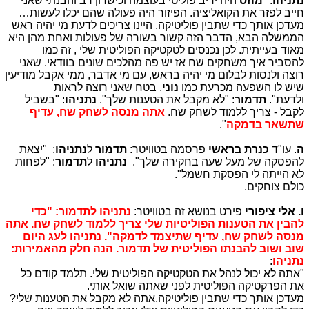
נתניהו
: "
מוזס
היה יריב פוליטי בעוצמה וכישרון רב והבנתי שאני
חייב לפזר את הקואליציה. הפיזור היה פעולה שהם יכלו לעשות…
מעדכן אותך כדי שתבין פוליטיקה, היינו צריכים לדעת מי יהיה ראש
הממשלה הבא, הדבר הזה קשור בשורה של פעולות ואחת מהן היא
מאוד בעייתית. לכן נכנסים לטקטיקה הפוליטית שלי , זה כמו
להסביר איך משחקים שח אז יש פה מהלכים שונים בוודאי. שאני
רוצה ולנסות לבלום מי יהיה בראש, עם מי אדבר, ממי אקבל מודיעין
שיש לו השפעה מכרעת כמו
נוני
, בטח שאני רוצה לראות
ולדעת".
תדמור
: "לא מקבל את הטענות שלך".
נתניהו
: "בשביל
לקבל - צריך ללמוד לשחק שח.
אתה מנסה לשחק שח, עדיף
שתשאר בדמקה
".
ה
. עו"ד
כנרת בראשי
פרסמה בטוויטר:
תדמור
ל
נתניהו
: "יצאת
להפסקה של מעל שעה בחקירה שלך".
נתניהו
ל
תדמור
: "לפחות
לא הייתה לי הפסקת חשמל".
כולם צוחקים.
ו. אלי ציפורי
פירט בנושא זה בטוויטר:
נתניהו לתדמור: "כדי
להבין את הטענות הפוליטיות שלי צריך ללמוד לשחק שח. אתה
מנסה לשחק שח, עדיף שתיצמד לדמקה".
נתניהו לעג היום
שוב ושוב להבנתו הפוליטית של תדמור. הנה חלק מהאמירות:
נתניהו
:
"אתה לא יכול לנהל את הטקטיקה הפוליטית שלי. תלמד קודם כל
את הפרקטיקה הפוליטית לפני שאתה שואל אותי.
מעדכן אותך כדי שתבין פוליטיקה.אתה לא מקבל את הטענות שלי?