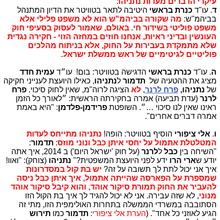
עיקרי הדברים מעדות נתניהו
:
ד
. עו"ד
כנרת בראשי
היטיבה לתאר בטוויטר את הדיון המתנהל
בביהמ"ש:
מה שקורה בביהמ"ש הוא לא משפט פלילי אלא
משפט פוליטי בשידור חי. באולם, שאמור לעסוק בסעיפי חוק
העונשין ובדיני ראיות, אנחנו חוזים במחזה הזוי - חקירה נגדית
שלא מתמקדת בעבירות על החוק, אלא בניתוח מהלכים
פוליטיים לגיטימיים של ראש ממשלת ישראל.
ה
. עו"ד
כנרת בראשי
הדגישה בטוויטר: בום! עו״ד
עמית חדד
מציג את ההטעיה של
תדמור
ל
נתניהו
, כאילו היועצת לענייני חקיקה
של
נתניהו,
פרח לרנר
,
לא
הציגה לרוה"מ, שאין לחוק סיכוי.
פרח
לרנר
(עדת תביעה) אמרה בחקירתה הראשית: ״לאורך כל הזמן
ראינו שאין לנו סיכוי …״. השופטת
פרידמן-פלדמן
: "היא באמת
אמרה דברים אחרים".
ו
.
אלי ציפורי
הוסיף בטוויטר: הופה!
נתניהו מתייחס לעדות
המטלטלת אתמול על יחסי איתן כבל ונוני מוזס
:
תדמור
:
"השיחה בין
כבל
ל
לרנר
(על חוק 'ישראל היום') ב 2014, איך אתה
יודע ש
ארי הרו
ידע לפני היועצת המשפטית?"
נתניהו
(צוחק): "ואוו!
איך אני יכול לתת לך תשובה על זה?
יש בת קול במסדרונות
שמספרת על הפארסה שהייתה אתמול, איך איתן כבל ניסה
להעביר את החוק תמורת סיקור אוהד, והוא קיבל סיקור אוהד
מנוני
, לא שזה עבירה. אני לא יכול להגיד לך איך בת הקול הזו
הסתובבה במשרדי הממשלה בתחרות האולימפית הזו, מתי זה
הגיע לאוזני כל אחד". (
הערת אלי ציפורי
:
תדמור
כמו
תירוש