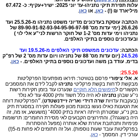
עלות תפירת תיקי נתניהו-עד יוני 2025: ישיר+עקיף: כ- 67.472
מיליארד ₪ (!) -
כאן
, או
כאן
.
הכתבה עוסקת בעדכונים מדיוני משפט נתניהו מ-25.5.26 ועד
26.6.26 (ימי עדות מס' 89-90-91-92-93-94-95-96-97-98 של
נתניהו וימי עדות מס' 1-2 של חוקר הרשות לני"ע אלי לוי )
ובעדכונים נוספים בתיקי האלפים.
הכתבה:
עדכונים ממשפט תיקי האלפים מ-19.5.26 ועד
24.5.26
(יום עדות מס' 88 של נתניהו ויום עדות מס' 2 של רפ"ק
בדימ. עודד בן משה ועדכונים נוספים בתיקי האלפים.
-
כאן
.
25.5.26:
א
.
אלי ציפורי
פרסם בטוויטר: תיראו מופתעים! הפרקליטות
מבקשת לדחות בקשת פרקליטי
נתניהו
לקבל לידם את המסמכים
הקשורים ל
חיפושים הלא חוקיים
שנערכו עוד בזמן חקירות רשות
ני"ע שבהן
נתניהו
לא היה כלל חשוד ותיק 4000 עוד לא נולד
(בעקבות עדויות
שרה דוידי
ו
אריה זיידנשטדט
).״הפרקליטות דוחה
את הטענות כאילו נעשו בכוונת מכוון פעולות חקירה במסגרת תיק
בזק ני"ע, שמטרתן הייתה ראיות בתיק 4000" (משעשע, אז מה, זה
היה בשגגה?). והתירוצים הקבועים לאי מסירת החומרים: תרשומות
פנימיות ותכתובת אחרת שלא אותרה (מפעל ההסתרות
בפרקליטות עובד שעות נוספות). ועל זה חתומים לא פחות מ-5(!)
עורכי דין. המסמך -
כאן
.