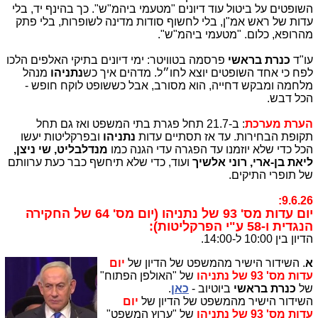
השופטים על ביטול עוד דיונים "מטעמי ביהמ"ש". כך בהינף יד, בלי
עדות של ראש אמ"ן, בלי לחשוף סודות מדינה לשופרות, בלי פתק
מהרופא, כלום. "מטעמי ביהמ"ש".
עו"ד
כנרת בראשי
פרסמה בטוויטר: ימי דיונים בתיקי האלפים הלכו
לפח כי אחד השופטים יוצא לחו״ל. מדהים איך כש
נתניהו
מנהל
מלחמה ומבקש דחייה, הוא מסורב, אבל כששופט לוקח חופש -
הכל דבש.
הערת מערכת
: ב-21.7 תחל פגרת בתי המשפט ואז גם תחל
תקופת הבחירות. עד אז תסתיים עדות
נתניהו
ובפרקליטות יעשו
הכל כדי שלא יוזמנו עד הפגרה עדי הגנה כמו
מנדלבליט, שי ניצן,
ליאת בן-ארי, רוני אלשיך
ועוד, כדי שלא תיחשף כבר כעת ערוותם
של תופרי התיקים.
9.6.26:
י
ום עדות מס' 93 של נתניהו (יום מס' 64 של החקירה
הנגדית ו-58 ע"י הפרקליטות):
הדיון בין 10:00 ל-14:00.
א
.
השידור הישיר מהמשפט של הדיון של
יום
עדות מס' 93 של נתניהו
של "האולפן הפתוח"
של
כנרת בראשי
ביוטיוב -
כאן
.
השידור הישיר מהמשפט של הדיון של
יום
עדות מס' 93 של נתניהו
של "ערוץ המשפט"