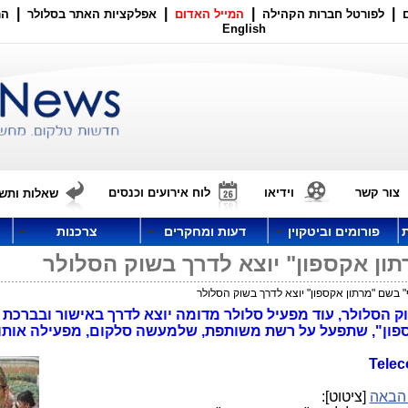
|
|
|
|
לפורטל חברות הקהילה
המייל האדום
אפלקציות האתר בסלולר
הר
English
צור קשר
וידיאו
לוח אירועים וכנסים
שאלות ותשו
פורומים וביטקוין
דעות ומחקרים
צרכנות
ון אקספון" יוצא לדרך בשוק הסלולר
 בשם "מרתון אקספון" יוצא לדרך בשוק הסלולר
ק הסלולר, עוד מפעיל סלולר מדומה יוצא לדרך באישור ובברכת 
פון", שתפעל על רשת משותפת, שלמעשה סלקום, מפעילה אותו,
Tele
הבאה
[ציטוט]: