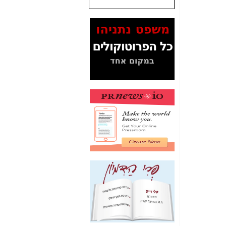
שנתנו לסלקום? -
כאן
המסמכים בנושא בזק-
Yes (תיק 4000)
מוכיחים "תפירת תיק"
לאיש הלא נכון! -
כאן
עובדות ומסמכים
המוסתרים מהציבור:
האם ביבי כשר
תקשורת עזר לקב'
בזק? -
כאן
מה מקור ה-Fake
News שהביא לתפירת
תיק לביבי והעלמת
החשודים הנכונים -
כאן
אחת הרגליים של "תיק
4000 התפור"
התמוטטה היום
בניצחון (כפול) של בזק
-
כאן
איך כתבות מפנקות