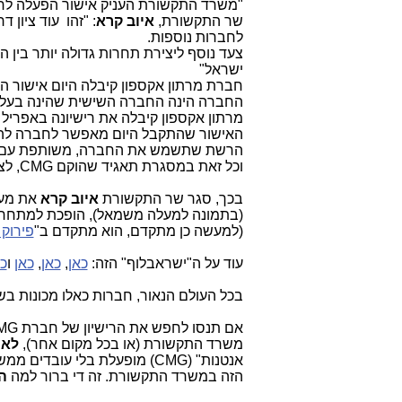
"משרד התקשורת העניק אישור הפעלה לח
שר התקשורת,
איוב קרא
: "זהו עוד ציון
לחברות נוספות.
צעד נוסף ליצירת תחרות גדולה יותר בין ה
ישראל"
חברת מרתון אקספון קיבלה היום אישור ה
החברה הינה החברה השישית שהינה בעלת ת
מרתון אקספון קיבלה את רישיונה באפריל 2017.
האישור שהתקבל היום מאפשר לחברה להתח
הרשת שתשמש את החברה, משותפת עם שתי
וכל זאת במסגרת תאגיד שהוקם CMG, לצורך זה וקיבל רישיון, על פי מדיניות משרד התקשורת".
בכך, סגר שר התקשורת
איוב קרא
את מעג
(בתמונה למעלה משמאל), הופכת למתחרה
(למעשה כן מתקדם, הוא מתקדם ב"
פירוק 
עוד על ה"ישראבלוף" הזה:
כאן
,
כאן
,
כאן
ו
כא
בכל העולם הנאור, חברות כאלו מכונות בשם Full MVNO, לא חברת סלולר. "הפטנט" הישראלי
משרד התקשורת (או בכל מקום אחר),
לא 
אנטנות" (CMG) מופעלת בלי עו
הזה במשרד התקשורת. זה די ברור למה
ה