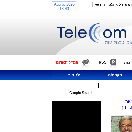
|
שמה לניוזלטר חודשי
RSS
המייל האדום
בות
בקהילה
לגיקים
שר
 דרך