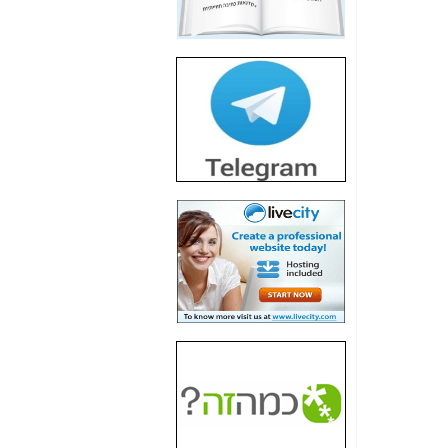
חשיפת חשד לשחיתות
הדומה לזו של "תיק
4000" אך בתחום
הסלולר -
כאן
חשיפת מה שלא
רוצים שתדעו בעניין
פריסת אנלימיטד
(בניחוח בלתי נסבל) -
כאן
חשיפה: איוב קרא
אישר לקבוצת סלקום
בדיוק מה שביבי אישר
ל-Yes ולבזק -
כאן
האם השר איוב קרא
היה צריך בכלל לחתום
על האישור, שנתן
לקבוצת סלקום? -
כאן
האם ביבי וקרא קבלו
בכלל תמורה עבור
ההטבות הרגולטוריות