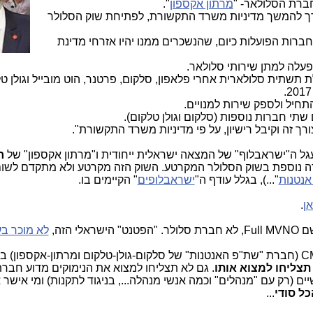
ברת הסלולאר- "
מרתון אקספון
".
 דרך להמשך מדיניות משרד התקשורת, לפתיחת שוק הסלולר
חברות הפועלות כיום, שהנשכרים ממנו יהיו אזרחי מדינת
פעלה למתן שירותי סלולאר.
שתית סלולארית אחרי פלאפון, סלקום, פרטנר, הוט מובייל וגולן טל
יל ולספק שירות למנויים.
 חברות נוספות (סלקום וגולן טלקום).
ל ה"ישראבלוף" של המצאה ישראלית ייחודית ו"מרתון אקספון" של
ח
 נוספת בשוק הסלולר המקרטע. השוק הזה מקרטע ולא מתקדם לשו
אנטנות
"...), בגלל עודף ה"
ישראבלופים
" הקיימים בו.
ן
.
 הזה,
לא מוכר בע
אם תנסו לחפש את הרישיון של חברת CMG (חברת "שת"פ האנטנות" של סלקום-גולן-טלקום ומרתון-אקספון
תצליחו למצוא אותו
. גם לא תצליחו למצוא את הנימוקים מדוע חבר
בדים ממשיים (רק עם "מנהלים" וכמה אנשי מנהלה..., בניגוד לתקנות) ומי איש
כל סודי
...