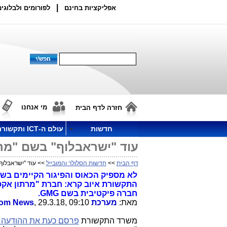
|
אפליקציות בחינם
לפורומים ולבלוגים
מי אנחנו
חזרה לדף הבית
חדשות
עולם ה-ICT ותקשורת
עוד "ישראבלוף" בשם "מרת
דף הבית
>>
חדשות הסלולר והמובייל
>> עוד "ישראבלוף"
לא מספיק הכאוס והפיגור הקיימים בשו
התקשורת איוב קרא: חברת "מרתון אקס
חברה פיקטיבית בשם GMG.
מאת:
מערכת
, 29.3.18, 09:10
com News
משרד התקשורת
פרסם כעת את ההודעה 