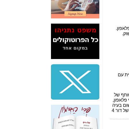
2" על תעלולי השר
משה כחלון -
כאן
המשך חשיפת הבלוף
ששמו "מהפיכת
הסלולר" ואיך מסרסים
את הנתונים לציבור -
כאן
סיכום ביקור בסיליקון
ואלי - למה 3 הגדולות
משקיעות ומפתחות
באותם תחומים -
כאן
שלמה פילבר (עד
לאחרונה מנכ"ל משרד
התקשורת) - עד
מדינה? הצחקתם
אותי! -
כאן
"יש אפליה בחקירה"?
חשיפה: למה השר
משה כחלון לא נחקר
עד היום? -
כאן