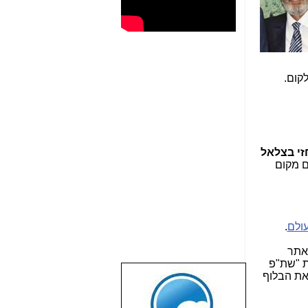
קום.
זי בצלאל
ם מקום
ולם
.
) באתר
ת "שת"פ
ר את הבלוף
שבוע טוב לכל
הגולשים באשר
הם!!!