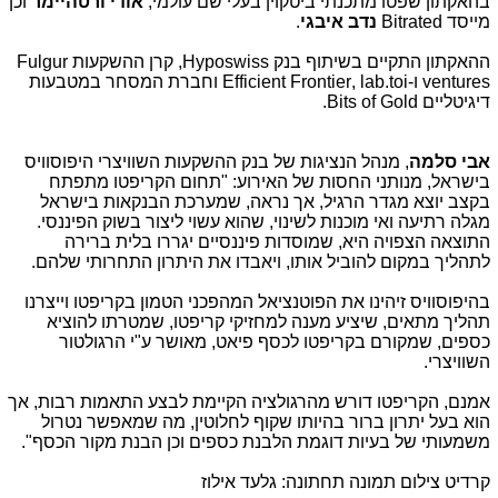
בהאקתון שפטו מתכנתי ביטקוין בעלי שם עולמי,
אודי ורטהיימר
וכן
מייסד
Bitrated
נדב איבגי
.
ההאקתון התקיים בשיתוף בנק
Hyposwiss
, קרן ההשקעות
Fulgur
ventures
ו-
toi
.
lab
,
Efficient Frontier
וחברת המסחר במטבעות
דיגיטליים
Bits of Gold
.
אבי סלמה
, מנהל הנציגות של בנק ההשקעות השוויצרי היפוסוויס
בישראל, מנותני החסות של האירוע: "תחום הקריפטו מתפתח
בקצב יוצא מגדר הרגיל, אך נראה, שמערכת הבנקאות בישראל
מגלה רתיעה ואי מוכנות לשינוי, שהוא עשוי ליצור בשוק הפיננסי.
התוצאה הצפויה היא, שמוסדות פיננסיים יגררו בלית ברירה
לתהליך במקום להוביל אותו, ויאבדו את היתרון התחרותי שלהם.
בהיפוסוויס זיהינו את הפוטנציאל המהפכני הטמון בקריפטו וייצרנו
תהליך מתאים, שיציע מענה למחזיקי קריפטו, שמטרתו להוציא
כספים, שמקורם בקריפטו לכסף פיאט, מאושר ע"י הרגולטור
השוויצרי.
אמנם, הקריפטו דורש מהרגולציה הקיימת לבצע התאמות רבות, אך
הוא בעל יתרון ברור בהיותו שקוף לחלוטין, מה שמאפשר נטרול
משמעותי של בעיות דוגמת הלבנת כספים וכן הבנת מקור הכסף".
קרדיט צילום תמונה תחתונה: גלעד אילוז