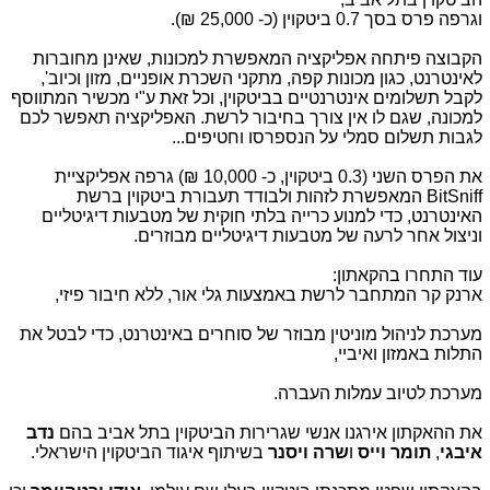
וגרפה פרס בסך 0.7 ביטקוין (כ- 25,000 ₪).
הקבוצה פיתחה אפליקציה המאפשרת למכונות, שאינן מחוברות
לאינטרנט, כגון מכונות קפה, מתקני השכרת אופניים, מזון וכיוב',
לקבל תשלומים אינטרנטיים בביטקוין, וכל זאת ע"י מכשיר המתווסף
למכונה, שגם לו אין צורך בחיבור לרשת. האפליקציה תאפשר לכם
לגבות תשלום סמלי על הנספרסו וחטיפים...
את הפרס השני (0.3 ביטקוין, כ- 10,000 ₪) גרפה אפליקציית
BitSniff
המאפשרת לזהות ולבודד תעבורת ביטקוין ברשת
האינטרנט, כדי למנוע כרייה בלתי חוקית של מטבעות דיגיטליים
וניצול אחר לרעה של מטבעות דיגיטליים מבוזרים.
עוד התחרו בהקאתון:
ארנק קר המתחבר לרשת באמצעות גלי אור, ללא חיבור פיזי,
מערכת לניהול מוניטין מבוזר של סוחרים באינטרנט, כדי לבטל את
התלות באמזון ואיביי,
מערכת לטיוב עמלות העברה.
את ההאקתון אירגנו אנשי שגרירות הביטקוין בתל אביב בהם
נדב
איבגי
,
תומר
וייס
ו
שרה ויסנר
בשיתוף איגוד הביטקוין הישראלי.