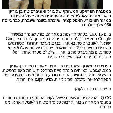
במסגרת הפרויקט המשותף של גוגל ואוניברסיטת בן גוריון
בנגב. מטרת האפליקציות שהשתתפו הייתה ייעול השירות
במגזר הציבורי. האפליקציה, שזכתה בשנה שעברה, כבר גייסה
950 אלף דולרים.
ביום 16.6.16, בטקס חדשנות במגזר הציבורי, שנערך במשרדי
Google
בתל אביב, לחתימת הפרויקט המשותף לחברת
Google
ישראל ולאוניברסיטת בן- גוריון בנגב, נערכה תחרות "סטודנטים
חושבים חדשנות 2.0" ובה הוצגו 5 פיתוחים עליהם עמלו 5 צוותי
סטודנטים מאוניברסיטת בן גוריון, שלכולם מטרה אחת: ייעול
השירות בסניפי המגזר הציבורי השונים.
בפרויקט המשותף השתתפו סטודנטים מאוניברסיטת בן- גוריון
בנגב, שגובשו בצוותים בינתחומיים ממחלקות שונות באוניברסיטה,
בדגש על מדעי המחשב, הנדסת תכנה, הנדסת מערכות מידע, בית
הספר לרפואה, כלכלה, פסיכולוגיה, מדעי הקוגניציה והמוח.
הפיתוחים הם כדלקמן:
Q-GO
- אפליקציה המיועדת לייעל ולקצר את זמני ההמתנה בתורים
בסניפי המגזר הציבורי, לרבות סניפי הביטוח הלאומי, דואר או מס
הכנסה.