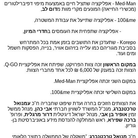
Med-Man
- אפליקציה שתציל חיים באמצעות מיפוי דפיברילטורים
(מכשירי החייאה) המונעים מקרי מוות מ
דום לב
,
- 100&me
אפליקציה שתייעל את עבודת המשטרה,
takER - א
פליקציה שתפחית את העומסים ב
חדרי המיון
,
Korepo
- שתעדכן את התושבים בזמן אמת בכל המתרחש
בסביבת מגוריהם כמו עלייה בזיהום אוויר, בנייה, הפסקות חשמל
ומים ועוד.
במקום הראשון
זכה צוות הפרויקט, שפיתח את אפליקציית
Q-GO
.
הצוות זכה במענק של 6,000 ₪ לכל אחד מחברי הצוות.
במקום השני זכתה אפליקציית
Med-Man
.
במקום השלישי זכתה אפליקציית
100&me
.
את הצוותים הזוכים בחרה ועדת שיפוט שחבריה ח"כ
עמנואל
טרכטנברג
, מנכ"ל המשרד לשוויון חברתי
אבי
כהן
, מנהל ממשל
זמין
אופיר בן אבי
, מנהל ישראל דיגיטלית
דרור מרגלית
, ופרופ'
ברכה שפירא
, ראש המחלקה להנדסת מידע באוניברסיטת בן-
גוריון.
ח"כ
מנואל טרכטנברג
: "משקלה של הממשלה בתוצר הלאומי