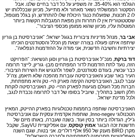
הגולמי הוא 35-40%. זה משפיע על כל דבר בחיים שלנו. אבל
הסקטור הממשלתי נשאר מאחור ולא מתייעל, מכיוון שבכללותו יש
לו 2 תכונות, שפועלות כנגד היכולת שלו להתחדש, הן בגלל מונופול,
שסטטוטורית אין לו תחרות והן מפאת המגבלות הקשות ביותר
המוטלות עליו, מכיוון שהוא ממומן מכספי הציבור".
אבי בר
, מנהל מדיניות ציבורית בגוגל ישראל: "אוניברסיטת בן גוריון
שיתפה איתנו פעולה בצורה יוצאת מן הכלל והסטודנטים הוכיחו
יצירתיות וחשיבה חדשנית, אני מודה על ההזדמנות הנפלאה".
דוד ברקת
, מנכ"ל אוניברסיטת בן גוריון וסגן הנשיאה: "הפרויקט
הזה, נועד לתת הזדמנות לדור המפתחים מבן- גוריון, לייצר תרומה
כבר עכשיו, בעודם סטודנטים, לשפר ולהנגיש את השירות הציבורי.
העיר באר שבע והאוניברסיטה עוברות מהפכה שלא תיאמן, צה"ל
עובר לנגב, האוניברסיטה הקימה פארק היי- טק והיא מתפתחת,
חברות מכל העולם מגיעות לפארק ההיי- טק, האוניברסיטה לוקחת
חלק חשוב בתהליך, שיוביל בסופו של דבר לתרומה נכבדת לנגב,
ולכל מדינת ישראל.
האוניברסיטה שותפה בחממות טכנולוגיות בפארק ההייטק, המאיץ
הטכנולוגי
Inno-negev
, שותפות אקדמית עסקית עם אוניברסיטת
ג'ילין, הגדולה ביותר בסין ועוד. בשנה שעברה, באותו מיזם של
חדשנות זכה הבוגר
אמוץ קוסקס
, עם אפליקציית
SayVU
, שקבל
מקרן
BIRD
מענק של 950 אלף דולרים. אני בטוח, שגם השנה
האפליקציות תתרומנה למפתחיהם ולחברה הישראלית".