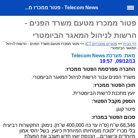
Telecom News - פטור ממכרז מ...
פטור ממכרז מטעם משרד הפנים -
הרשות לניהול המאגר הביומטרי
דף הבית
>>
פטורים ממכרזים ICT
>> פטור ממכרז מטעם משרד הפנים - הרשות לניהול
המאגר הביומטרי
מאת: מערכת Telecom News
09/12/13, 19:57
החברה מפרסמת הפטור ממכרז:
משרד הפנים עבור הרשות לניהול המאגר הביומטרי.
תוכן הפטור ממכרז:
יועץ מתכנת לרשות הביומטרית.
הספק מקבל הפטור:
פיטר קוגן.
סכום הפטור במכרז:
68,346 ש"ח (ס"ה עד כה 400,000 ש"ח). נימוק: התקשרות רביעית
בלי מכרז "לנוכח מומחיותו המיוחדת כיועץ, בשל יחסי אמון
מיוחדים וכישורים... הכנסת יועץ חדש תעכב את הפעלת