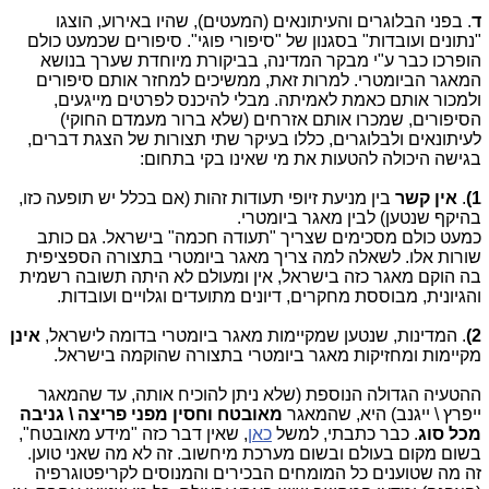
ד
. בפני הבלוגרים והעיתונאים (המעטים), שהיו באירוע, הוצגו
"נתונים ועובדות" בסגנון של "סיפורי פוגי". סיפורים שכמעט כולם
הופרכו כבר ע"י מבקר המדינה, בביקורת מיוחדת שערך בנושא
המאגר הביומטרי. למרות זאת, ממשיכים למחזר אותם סיפורים
ולמכור אותם כאמת לאמיתה. מבלי להיכנס לפרטים מייגעים,
הסיפורים, שמכרו אותם אזרחים (שלא ברור מעמדם החוקי)
לעיתונאים ולבלוגרים, כללו בעיקר שתי תצורות של הצגת דברים,
בגישה היכולה להטעות את מי שאינו בקי בתחום:
1)
.
אין קשר
בין מניעת זיופי תעודות זהות (אם בכלל יש תופעה כזו,
בהיקף שנטען) לבין מאגר ביומטרי.
כמעט כולם מסכימים שצריך "תעודה חכמה" בישראל. גם כותב
שורות אלו. לשאלה למה צריך מאגר ביומטרי בתצורה הספציפית
בה הוקם מאגר כזה בישראל, אין ומעולם לא היתה תשובה רשמית
והגיונית, מבוססת מחקרים, דיונים מתועדים וגלויים ועובדות.
2)
. המדינות, שנטען שמקיימות מאגר ביומטרי בדומה לישראל,
אינן
מקיימות ומחזיקות מאגר ביומטרי בתצורה שהוקמה בישראל.
ההטעיה הגדולה הנוספת (שלא ניתן להוכיח אותה, עד שהמאגר
ייפרץ \ ייגנב) היא, שהמאגר
מאובטח וחסין מפני פריצה \ גניבה
מכל סוג
. כבר כתבתי, למשל
כאן
, שאין דבר כזה "מידע מאובטח",
בשום מקום בעולם ובשום מערכת מיחשוב. זה לא מה שאני טוען.
זה מה שטוענים כל המומחים הבכירים והמנוסים לקריפטוגרפיה