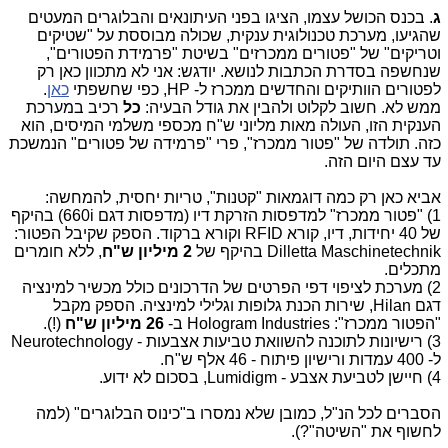
ג
. בכנס הכושל עצמו, הציגו בפני העיתונאים והבלוגרים המעטים
שהגיעו, מערכת טכנולוגית ענקית, שכולה מבוססת על "שטיקים
וטריקים" של "פטורים ממכרזים" בשיטת "פרמידת הפטורים",
שנחשפה בסדרת הכתבות לנושא. יודגש: אני לא מתכוון כאן רק
לפטורים הוותיקים והחדשים ממכרז ל- HP, כפי שחשפתי
כאן
.
ממש לא. חשוב לקלוט ולהבין את גודל הבעיה:
כל
רכיב במערכת
הענקית הזו, העולה מאות מליוני ש"ח מכספי משלמי המיסים, הוא
כזה. תולדה של "פטור ממכרז", פרי "פרמידה של פטורים" הנמשכת
עד עצם היום הזה.
אביא כאן רק כמה דוגמאות "קטנות", טריות יחסית, להמחשה:
1) "פטור ממכרז" למדפסות הזרקת דיו (מדפסות דגם 660i) בהיקף
של 40 יחידות, דיו, קורא RFID וקורא ברקוד. הספק שקיבל הפטור:
Dilletta Maschinetechnik בהיקף של
2 מיליון ש"ח
, ללא חומרים
מתכלים.
2) מערכת לציפוי דפי הפרטים של הדרכונים כולל מכשיר למינציה
דגם Hilan, שירות הכנת גלופות וגלילי למינציה. הספק מקבל
"הפטור ממכרז": Hologram Industries ב-
26 מיליון ש"ח
(!).
3) רישיונות לתוכנה להשוואת טביעות אצבעות - Neurotechnology
ל- 400 עמדות ורישיון פיתוח - 46 אלף ש"ח.
4) חיישן לטביעת אצבע - Lumidigm, בסכום לא ידוע.
הסברים לכל הנ"ל, כמובן שלא נמסרו ב"כינוס הבלוגרים" (למה
לחשוף את "השיטה"?).