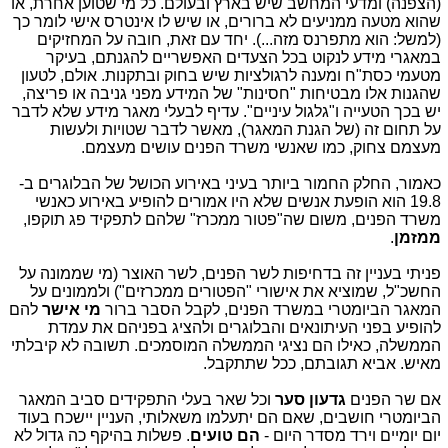
(הצפנה) ומדעי המחשב שיש בארץ ובעולם. כל מי שטוען אחרת, או
שהוא מטעה ממניעים לא ברורים, או שיש לו אינטרס אישי לומר כך
(למשל: הוא מתפרנס מזה...). יחד עם זאת, חובה על המחזיקים
במאגרי מידע לנקוט בכל הצעדים האפשריים להגנתם, בעיקר
מטעמי כסת"ח ומענה לרגולציות שיש בחוק ובתקנות. אולם, לטעון
שהגנות אלו מבטיחות "חסינות" של המידע מפני גניבה או פריצה,
יש בכך הטעייה ו"גלגול עיניים". עדיף לבעלי מאגר מידע שלא לדבר
על תחום זה (של הגנת המאגר), מאשר לדבר שטויות ולעשות
מעצמם צחוק, כמו שאנשי משרד הפנים עושים מעצמם.
כאמור, החלק החמור ביותר בעיני באירוע הכושל של הבלוגרים ב-
19.8 הוא הופעת אנשים שלא היו אמורים להופיע באירוע כאנשי
משרד הפנים, משום שה"פטור ממכרז" שלהם לתפקיד פג תוקפו,
ממזמן
.
פניתי בעניין זה בדחיפות לשר הפנים, לשר האוצר (מי שממונה על
החשכ"ל, שמוציא את אישורי "הפטורים ממכרזים") ולממונים על
המאגר הביומטרי במשרד הפנים, לקבל הסבר ברור
מי אישר
להם
להופיע בפני העיתונאים והבלוגרים ולהציג בפניהם את עמדת
הממשלה, כאילו הם נציגי הממשלה המוסמכים. תשובה לא קיבלתי
מאיש. אביא תגובתם, ככל שתתקבל.
אם שר הפנים
גדעון סער
וכל שאר בעלי התפקידים סביב המאגר
הביומטרי חושבים, שאם הם יתעלמו משאלותי, העניין יישכח בעוד
יום יומיים וירד מסדר היום -
הם טועים
. פשלות בהיקף כה גדול לא