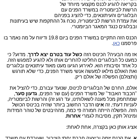
בקריאה להגיע לכנס מקצועי מיוחד של
הרשות לביומטריה במשרד הפנים עם
הבלוגרים והעיתונאים, כדי להציג בפניהם
את עמדת הרשות לביומטריה, נוכח גל ההתקפות שיש בעיתונות
ובבלוגים כנגד המאגר הביומטרי.
הכנס הזה התקיים במשרד הפנים ביום 19.8 ודיווח על מה נאמר בו
פרסמנו
כאן
.
אז מה הבעיה? הכינוס הזה
כשל עוד בטרם יצא לדרך
. מדוע? כי
כמעט כל הבלוגרים החליטו להחרים אותו ולא להגיע למפגש הזה.
כל אחד וסיבותיו הוא. לאירוע הגיעו מעט מאוד עיתונאים ובלוגרים
ואת האולם מילאו למעשה אנשי משרד הפנים, כדי שלא תורגש
(ותצולם) הפשלה של אולם ריק.
אולם, החרם של הבלוגרים לכינוס, שנועד עבורם, כדי להציל את
"הכבוד האבוד" של משרד הפנים (עם שר הפנים,
גדעון סער
,
שמתחמק מכל מענה לשאלותינו, עד רגע זה) והרשות לביומטריה,
לעניות דעתי, זה
אינו
הדבר החשוב ביותר שהיה בכינוס הכושל
הזה. הפשלה הייתה חמורה פי כמה, מההיבטים של טוהר המידות
ומינהל תקין, מסיבות לגמרי
אחרות
.
אציג אותן כאן בקצרה, אחת לאחת:
א
. את הכנס יזמה וביצעה חברת יחסי הציבור, שעובדת עם משרד