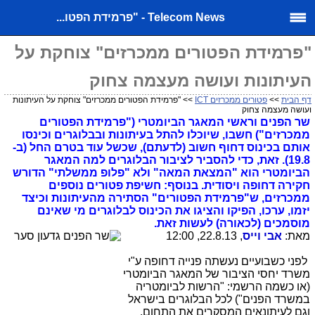
Telecom News - "פרמידת הפטו...
"פרמידת הפטורים ממכרזים" צוחקת על
העיתונות ועושה מעצמה צחוק
דף הבית
>>
פטורים ממכרזים ICT
>> "פרמידת הפטורים ממכרזים" צוחקת על העיתונות
ועושה מעצמה צחוק
שר הפנים וראשי המאגר הביומטרי ("פרמידת הפטורים
ממכרזים") חשבו, שיוכלו להתל בעיתונות ובבלוגרים וכינסו
אותם בכינוס דחוף חשוב (לדעתם), שכשל עוד בטרם החל (ב-
19.8). זאת, כדי להסביר לציבור הבלוגרים למה המאגר
הביומטרי הוא "המצאת המאה" ולא "פלופ ממשלתי" הדורש
חקירה דחופה ויסודית. בנוסף: חשיפת פטורים נוספים
ממכרזים, ש"פרמידת הפטורים" הסתירה מהעיתונות וכיצד
יזמו, ערכו, הפיקו והציגו את הכינוס לבלוגרים מי שאינם
מוסמכים (לכאורה) לעשות זאת.
מאת:
אבי וייס
, 22.8.13, 12:00
לפני כשבועיים נעשתה פנייה דחופה ע"י
משרד יחסי הציבור של המאגר הביומטרי
(או כשמה הרשמי: "הרשות לביומטריה
במשרד הפנים") לכל הבלוגרים בישראל
וגם לעיתונאים המסקרים את התחום,