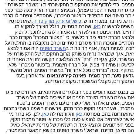
הפנים, כדי להדוף את המתקפות התקשורתיות ("משבר תקשורתי"
כהגדרת משרד הפנים עצמו). הבעיה: החברה הזו קיבלה כבר לפני
יותר משנה את התפקיד ב"פטור ממכרז", שהסתיים ונפתח לו מכרז
חדש. מדובר במכרז חדש,
כושל ומועתק מוויקיפדיה
, שאת פרטיו
חשפנו לראשונה
כאן
, שטרם הסתיים, בגלל הצורך לתקן אותו.
דהיינו: את הכינוס הזה לא הייתה אמורה להגות, לתכנן, להפיק
ולבצע חברת יחסי ציבור כלשהי, כי "הפטור ממכרז" הקודם כבר
הסתיים והמכרז החדש טרם הסתיים וטרם נתקבלה בו החלטה על
זוכה. לעניות דעתי, אגף הדוברות ב
משרד הפנים
היה אמור לבצע
זאת, אגף שכנראה נהיה משותק מרוב התקפות של התקשורת על
המשרד. לכן, אגף זה "זרק" את המלאכה הקשה הזו ואת האחריות
לכישלון (שהיה די צפוי), על חברה חיצונית, ב"פטור ממכרז" שלא
בתוקף. ככה "בורחים מכל אחריות" במשרד הפנים, החל מהשר
גדעון סער,
דרך
סגניתו
פאינה קירשנבאום
ועד אחרון בעלי
התפקידים, מקבלי המשכורת מקופת המדינה.
ב
. בכנס עצמו הופיעו בפני הבלוגרים והעיתונאים, אזרחים שהציגו
את עצמם כעובדי משרד הפנים או השייכים לצוות של משרד
הפנים. אנשים אלו היו אולי קשורים עם משרד הפנים ב"פטור
ממכרז", שעבר ופג תוקפו כבר מזמן. פרשה זו חשפנו בשתי כתבות,
שהאחרונה בהם מפורטת
כאן
והקודמת לה
כאן
. לכן, לא ברור מי
אישר לאזרחים אלו להופיע כעת בלי מכרז או פטור ממכרז תקף,
בפני העיתונאים ולהציג עמדות רשמיות של מדינת ישראל, כאילו
הם מייצגי מדינת ישראל \ משרד הפנים בנושא המאגר הביומטרי.