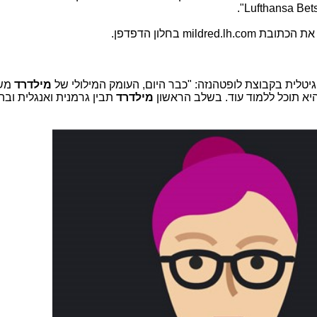
".
Lufthansa Bets
 את הכתובת
mildred.lh.com
בחלון הדפדפן.
יטלית בקבוצת לופטהנזה: "כבר היום, העומק המילולי של
מילדרד
משמ
א תוכל ללמוד עוד. בשלב הראשון
מילדרד
תבין גרמנית ואנגלית וב