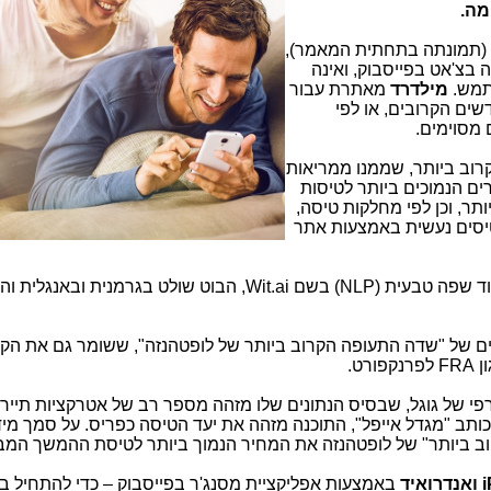
 (תמונתה בתחתית המאמר),
בצ'אט בפייסבוק, ואינה
תמש.
מילדרד
מאתרת עבור
יסות הזולות ביותר, ב-9 החודשים הקרובים, או לפי
 מסוימים.
רוב ביותר, שממנו ממריאות
ים הנמוכים ביותר לטיסות
תר, וכן לפי מחלקות טיסה,
טיסים נעשית באמצעות אתר
ד שפה טבעית (
NLP
) בשם
Wit.ai
, הבוט שולט בגרמנית ובאנגלית וה
ים של "שדה התעופה הקרוב ביותר של לופטהנזה", ששומר גם את הקו
FRA
לפרנקפורט.
פי של גוגל, שבסיס הנתונים שלו מזהה מספר רב של אטרקציות תיירו
ב "מגדל אייפל", התוכנה מזהה את יעד הטיסה כפריס. על סמך מיד
ב ביותר" של לופטהנזה את המחיר הנמוך ביותר לטיסת ההמשך המב
ואנדרואיד
באמצעות אפליקציית מסנג'ר בפייסבוק – כדי להתחיל בד