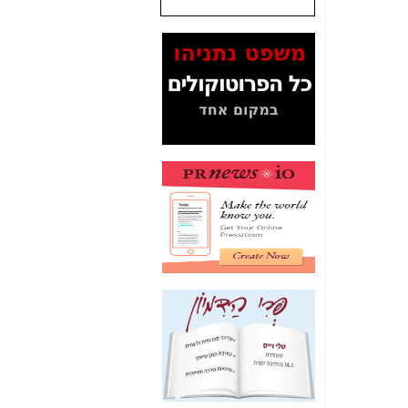
שנתנו לסלקום? -
כאן
המסמכים בנושא בזק-
Yes (תיק 4000)
מוכיחים "תפירת תיק"
לאיש הלא נכון! -
כאן
עובדות ומסמכים
המוסתרים מהציבור:
האם ביבי כשר
תקשורת עזר לקב'
בזק? -
כאן
מה מקור ה-Fake
News שהביא לתפירת
תיק לביבי והעלמת
החשודים הנכונים -
כאן
אחת הרגליים של "תיק
4000 התפור"
התמוטטה היום
בניצחון (כפול) של בזק
-
כאן
איך כתבות מפנקות