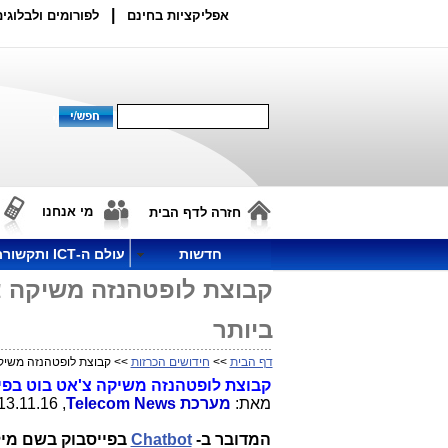
|
אפליקציות בחינם
לפורומים ולבלוגים
מי אנחנו
חזרה לדף הבית
חדשות
עולם ה-ICT ותקשורת
קבוצת לופטהנזה משיקה צ'
ביותר
דף הבית
>>
חידושים הכרזות
>> קבוצת לופטהנזה משיקה 
קבוצת לופטהנזה משיקה צ'אט בוט
בפי
מאת:
מערכת
Telecom News
, 13.11.16, 19:19
המדובר ב-
Chatbot
בפייסבוק בשם מי