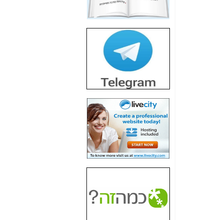
חשיפת חשד לשחיתות
הדומה לזו של "תיק
4000" אך בתחום
הסלולר -
כאן
חשיפת מה שלא
רוצים שתדעו בעניין
פריסת אנלימיטד
(בניחוח בלתי נסבל) -
כאן
חשיפה: איוב קרא
אישר לקבוצת סלקום
בדיוק מה שביבי אישר
ל-Yes ולבזק -
כאן
האם השר איוב קרא
היה צריך בכלל לחתום
על האישור, שנתן
לקבוצת סלקום? -
כאן
האם ביבי וקרא קבלו
בכלל תמורה עבור
ההטבות הרגולטוריות