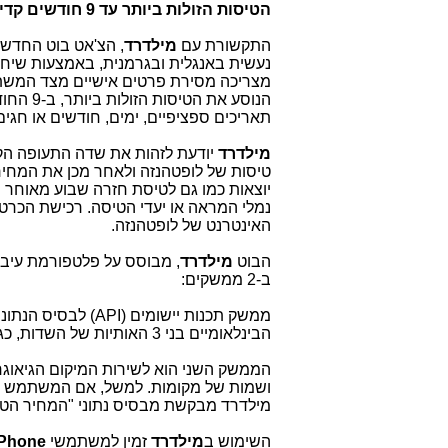
הטיסות הזולות ביותר עד 9 חודשים קדימה.
התקשורת עם
מילדרד
, הצ'אט בוט החדש
נעשית באנגלית ובגרמנית, באמצעות שיחה 
מצריכה מסירת פרטים אישיים מצד המש
הנוסע את הט
תאריכים ספציפיים, ימים, חודשים או חגים
מילדרד
יודעת לזהות את שדה התעופה הק
טיסות של לופטהנזה ולאחר מכן את המחיר
יוצאות כמו גם לטיסת חזרה שבוע מאוחר יו
נמלי המראה או יעדי הטיסה. רכישת הכר
האינטרנט של לופטהנזה.
הבוט
מילדרד
, מבוסס על פלטפורמת עיבו
ב-2 ממשקים:
ממשק תכנות יישומים (
API
) לבסיס הנתונ
הבינלאומיים בני 3 האותיות של השדות, כגון
הממשק השני הוא לשירות המיקום הגיאוגר
ושמות של מקומות. למשל, אם המשתמש כות
מילדרד מבקשת מבסיס נתוני "המחיר הטו
השימוש ב
מילדרד
זמין למשתמשי
iPhone