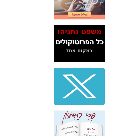
2" על תעלולי השר
משה כחלון -
כאן
המשך חשיפת הבלוף
ששמו "מהפיכת
הסלולר" ואיך מסרסים
את הנתונים לציבור -
כאן
סיכום ביקור בסיליקון
ואלי - למה 3 הגדולות
משקיעות ומפתחות
באותם תחומים -
כאן
שלמה פילבר (עד
לאחרונה מנכ"ל משרד
התקשורת) - עד
מדינה? הצחקתם
אותי! -
כאן
"יש אפליה בחקירה"?
חשיפה: למה השר
משה כחלון לא נחקר
עד היום? -
כאן