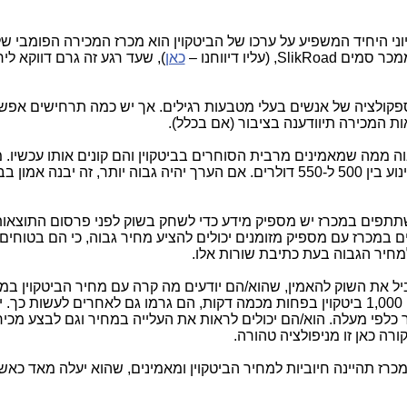
י היחיד המשפיע על ערכו של הביטקוין הוא מכרז המכירה הפומבי 
SlikRoad
, (עליו דיווחנו –
כאן
), שעד רגע זה גרם דווקא ליר
ספקולציה של אנשים בעלי מטבעות רגילים. אך יש כמה תרחישים אפשר
ת המכירה תיוודענה בציבור (אם בכלל).
וה ממה שמאמינים מרבית הסוחרים בביטקוין והם קונים אותו עכשיו. 
האנשים סבורים, שמחיר הביטקוין במכרז ינוע בין 500 ל-550 דולרים. אם הערך יהיה גבוה יותר, זה יבנה אמ
שתתפים במכרז יש מספיק מידע כדי לשחק בשוק לפני פרסום התוצאו
3 ביטקוין, משתתפים במכרז עם מספיק מזומנים יכולים להציע מחיר גבוה, כי הם בטו
 למחיר הגבוה בעת כתיבת שורות אלו.
יל את השוק להאמין, שהוא/הם יודעים מה קרה עם מחיר הביטקוין במ
יהיה מחירו. מאחר שגורם/גורמים אלה קנו 1,000 ביטקוין בפחות מכמה דקות, הם גרמו גם לאחרים לעשות
כלפי מעלה. הוא/הם יכולים לראות את העלייה במחיר וגם לבצע מכיר
רה כאן זו מניפולציה טהורה.
מכרז תהיינה חיוביות למחיר הביטקוין ומאמינים, שהוא יעלה מאד כאש