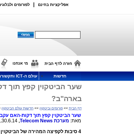
|
אפליקציות בחינם
לפורומים ולבלוגים
מי אנחנו
חזרה לדף הבית
חדשות
עולם ה-ICT ותקשורת
שער הביטקוין קפץ תוך דק
בארה"ב?
דף הבית
>>
פורומים וביטקוין
>>
חדשות עולם הביטקוין
>
שער הביטקוין קפץ תוך דקות-האם עקב 
מאת:
מערכת
Telecom News
,
30.6.14, 12:40