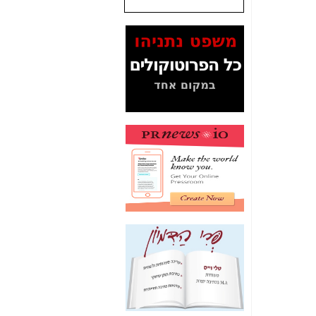
שנתנו לסלקום? -
כאן
המסמכים בנושא בזק-
Yes (תיק 4000)
מוכיחים "תפירת תיק"
לאיש הלא נכון! -
כאן
עובדות ומסמכים
המוסתרים מהציבור:
האם ביבי כשר
תקשורת עזר לקב'
בזק? -
כאן
מה מקור ה-Fake
News שהביא לתפירת
תיק לביבי והעלמת
החשודים הנכונים -
כאן
אחת הרגליים של "תיק
4000 התפור"
התמוטטה היום
בניצחון (כפול) של בזק
-
כאן
איך כתבות מפנקות