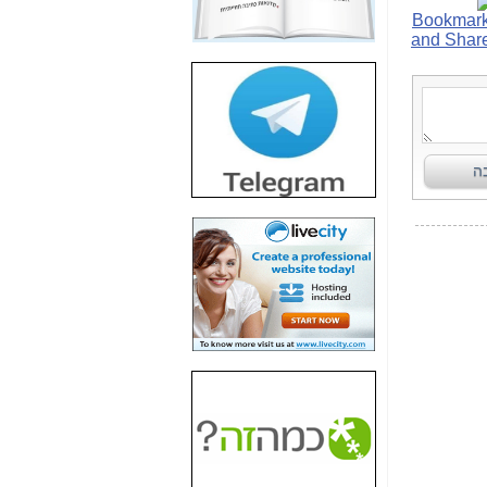
חשיפת חשד לשחיתות
הדומה לזו של "תיק
4000" אך בתחום
הסלולר -
כאן
חשיפת מה שלא
רוצים שתדעו בעניין
פריסת אנלימיטד
(בניחוח בלתי נסבל) -
כאן
חשיפה: איוב קרא
אישר לקבוצת סלקום
בדיוק מה שביבי אישר
ל-Yes ולבזק -
כאן
האם השר איוב קרא
היה צריך בכלל לחתום
על האישור, שנתן
לקבוצת סלקום? -
כאן
האם ביבי וקרא קבלו
בכלל תמורה עבור
ההטבות הרגולטוריות