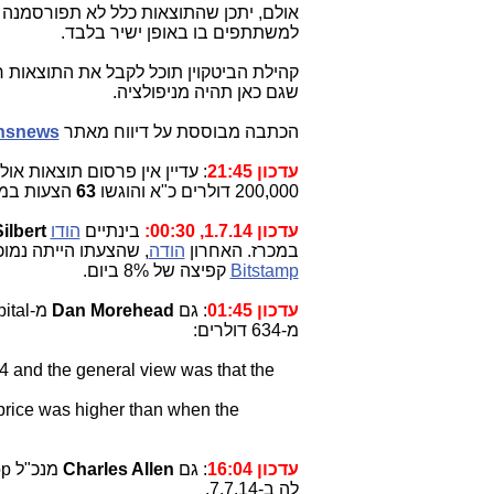
אולם, יתכן שהתוצאות כלל לא תפורסמנה 
למשתתפים בו באופן ישיר בלבד.
קהילת הביטקוין תוכל לקבל את התוצאות רק
שגם כאן תהיה מניפולציה.
הכתבה מבוססת על דיווח מאתר
insnews
עדכון 21:45
: עדיין אין פרסום תוצאות 
200,000 דולרים כ"א והוגשו
63
הצעות במשך 12 שעות
עדכון 1.7.14, 00:30:
בינתיים
הודו
ilbert
במכרז. האחרון
הודה
, שהצעתו הייתה נמו
Bitstamp
קפיצה של 8% ביום.
עדכון 01:45
: גם
Dan Morehead
מ-Pantera Capital
מ-634 דולרים:
4 and the general view was that the
 price was higher than when the
עדכון 16:04
: גם
Charles Allen
מנכ"ל Bitcoin Shop
לה ב-7.7.14.