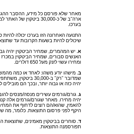
מאחר שלא פורסם כל מידע, ההסבר ההגיונ
ארה"ב של כ-30,000 ביטקוין של האתר לממכר סמים
בערכו.
התנועה האחרונה הזו בערכו יכולה להיות 
שיכולים להיות בשעות הקרובות עד שתוצאו
א
. יש המהמרים, שמחיר הביטקוין יהיה גב
ומחירו עשוי לזנק מעל 650 דולרים.
ב
. מישהו יודע משהו: לאחד או כמה מהמ
שמדובר "רק" ב-0,000
יהיה כזה או גבוה יותר, ובכך הם מובילים
ג
. גורם/גורמים עשירים מנסה/מנסים להוב
להאמין, שהוא/הם רוצים לדחוף את המחיר 
היקף לפני פרסום התוצאות. כלומר, מה שקו
ד
. סוחרים בביטקוין מאמינים, שתוצאות ה
תפורסמנה התוצאות.