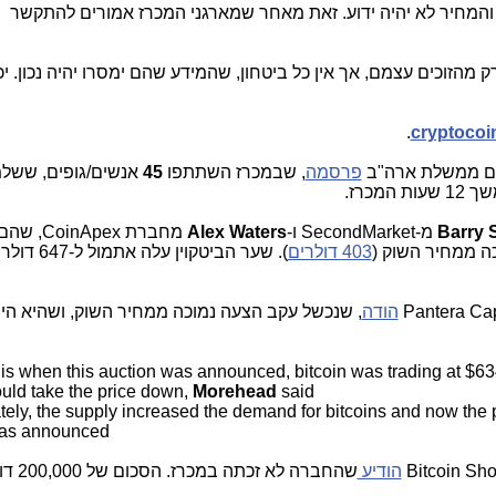
והמחיר לא יהיה ידוע. זאת מאחר שמארגני המכרז אמורים להתקשר
 מהזוכים עצמם, אך אין כל ביטחון, שהמידע שהם ימסרו יהיה נכון. יכ
.
cryptoco
אולם ממשלת ארה"ב
פרסמה
, שבמכרז השתתפו
45
אנשים/גופים, ששלמ
 המכרז.
Barry S
מ-SecondMarket ו-
Alex Waters
מחברת nApex
כה ממחיר השוק (
403 דולרים
). שער הביטקוין עלה אתמול ל-647 דולרים ב-
הודה
, שנכשל עקב הצעה נמוכה ממחיר השוק, ושהיא היי
 is when this auction was announced, bitcoin was trading at $63
uld take the price down,
Morehead
said
ately, the supply increased the demand for bitcoins and now the
was announced
הודיע
שהחברה לא 