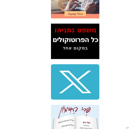
2" על תעלולי השר
משה כחלון -
כאן
המשך חשיפת הבלוף
ששמו "מהפיכת
הסלולר" ואיך מסרסים
את הנתונים לציבור -
כאן
סיכום ביקור בסיליקון
ואלי - למה 3 הגדולות
משקיעות ומפתחות
באותם תחומים -
כאן
שלמה פילבר (עד
לאחרונה מנכ"ל משרד
התקשורת) - עד
מדינה? הצחקתם
אותי! -
כאן
"יש אפליה בחקירה"?
חשיפה: למה השר
משה כחלון לא נחקר
עד היום? -
כאן