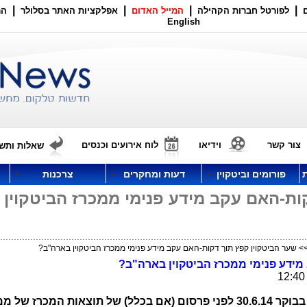
|
|
|
|
לפורטל חברות הקהילה
המייל האדום
אפלקציות האתר בסלולר
הר
English
צור קשר
וידיאו
לוח אירועים וכנסים
שאלות ותשו
פורומים וביטקוין
דעות ומחקרים
צרכנות
ות-האם עקב מידע פנימי ממכרז הביטקוין
> שער הביטקוין קפץ תוך דקות-האם עקב מידע פנימי ממכרז הביטקוין בארה"ב?
מידע פנימי ממכרז הביטקוין בארה"ב?
4 סיבות לקפיצה המהירה של הביטקוין בבוקר 30.6.14 לפני פרסום (אם בכלל) של תוצאות המכרז