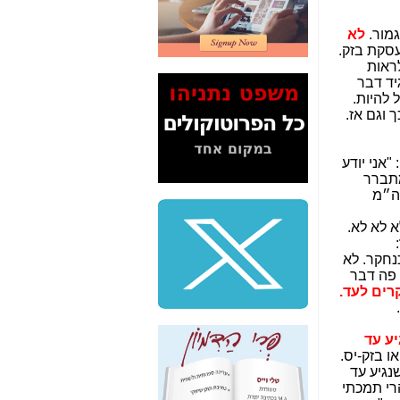
2" על תעלולי השר
משה כחלון -
כאן
מור.
לא
סקת בזק.
המשך חשיפת הבלוף
לראות
ששמו "מהפיכת
יד דבר
הסלולר" ואיך מסרסים
 להיות.
את הנתונים לציבור -
 וגם אז.
כאן
סיכום ביקור בסיליקון
: "אני יודע
ואלי - למה 3 הגדולות
מתברר
משקיעות ומפתחות
ה״מ
באותם תחומים -
כאן
א לא לא.
שלמה פילבר (עד
:
לאחרונה מנכ"ל משרד
נחקר. לא
התקשורת) - עד
 פה דבר
מדינה? הצחקתם
ים לעד.
אותי! -
כאן
"יש אפליה בחקירה"?
יע עד
חשיפה: למה השר
ו בזק-יס.
משה כחלון לא נחקר
נגיע עד
עד היום? -
כאן
הרי תמכתי