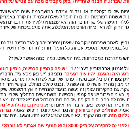
פול. שברנו. זו הבנה שוחדית? בזק מקבלים מכה עם פטיש על הר
ניות של יס: "קטלנית. אני נגד זה. עמדתי במשך כמה שנים בראש ווע
ות ועשתה רפורמות והיום זה הופך לשאלה עולמית. זה קורה באמריק
לה. הגישה שלי נגד הדבר הזה היא עוצמתית לא ידעתי הדברים האלה
גד החוק ולא ראוי כי זה הורס את הכלכלה. אתה פוגע בזכויות של אזרח
ביץ'
לאחר שפרסם שקר גס ש
איתן צפריר
יהפוך לעד מדינה נגד
נתנ
ל במומו פוסל. מספיק עם זה. כל הזמן".
חדד
: "תוותרו על החיסיון הע
וש
מתדרכת במסדרונות בית המשפט. כמה, כמה אפשר לשקר?
של
אמנון אברמוביץ
בערוץ 12: "
יש פה קמפיין הכפשה, ניסיון בוט
ע הזה והגענו. יהיו עוד רגעים
".
נתניהו
: "יש כאן מסע ציד. הדברי
תן צפריר
) סובל. עזב משרד פרטי שלו ובא לשרת את המדינה. פתאו
י מבין מה זה עושה לו. זה עשה לו. נכנס להלם מוחלט. בקושי חזר, הח
שקר. גם בחקירות עצמן זה נעשה בניגוד להנחיית היועץ המשפטי. שיקר
ף
. בעיני הציבור יש פה קמפיין הכפשה. משתמשים בתהליך שקרי, בתו
ת שלנו להיבחר. היה תקופה של בחירות בטרלול שהביא למדינה. מאות 
ות, זה מה שעשו כאן. הדבר הזה איום ונורא.
ניסיון בוטה להפיל מ
האמת,
שותלים שקר ביודעין
. זה נגד האמת ונגד חיפוש האמת.
נגד ה
ליום הזה
. זה מה שקרה. לא חשבו שנגיע לרגע הזה. והגענו. יהיו עוד ר
עבר 3 חודשים לפני זה לחקירה על תיק 3000 והוא חוטף שם אגרוף לא 