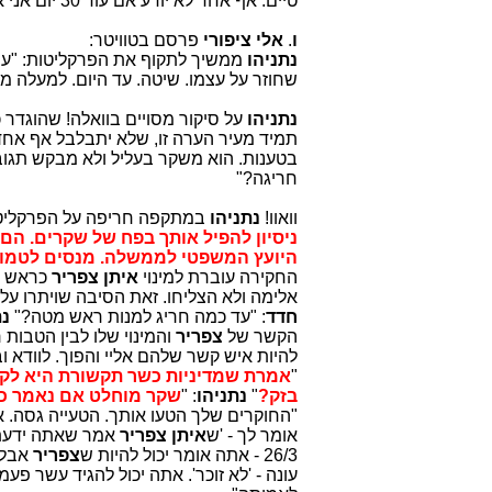
טיים. אף אחד לא יודע אם עוד 30 יום אני אהיה ראש ממשלה,
ו
.
אלי ציפורי
פרסם בטוויטר:
נתניהו
ממשיך לתקוף את הפרקליטות: "עוש
שחוזר על עצמו. שיטה. עד היום. למעלה מ
נתניהו
על סיקור מסויים בוואלה! שהוגדר 
תמיד מעיר הערה זו, שלא יתבלבל אף אחד ל
בטענות. הוא משקר בעליל ולא מבקש תגובו
חריגה?"
וואוו!
נתניהו
במתקפה חריפה על הפרקליט
ניסיון להפיל אותך בפח של שקרים. הם
היועץ המשפטי לממשלה. מנסים לטמון
החקירה עוברת למינוי
איתן צפריר
כראש מ
אלימה ולא הצליחו. זאת הסיבה שויתרו על
חדד
: "עד כמה חריג למנות ראש מטה?"
נת
הקשר של
צפריר
והמינוי שלו לבין הטבות ר
להיות איש קשר שלהם אליי והפוך. לוודא ו
"
אמרת שמדיניות כשר תקשורת היא לק
בזק?
"
נתניהו
: "
שקר מוחלט אם נאמר כ
"החוקרים שלך הטעו אותך. הטעייה גסה. 
אומר לך - 'ש
איתן צפריר
אמר שאתה ידעת 
26/3 - אתה אומר יכול להיות ש
צפריר
אבל א
עונה - 'לא זוכר'. אתה יכול להגיד עשר פעמ