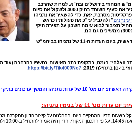
מ"ש המחוזי בירושלים ובת"א. למרות שהרכב
השופטים הודיע לפרקליטות שראוי להסיר את סעיף השוחד בתיק 4000 ולשקול את סיום
ם כולם (תיקי 1000 ו-2000) - הפרקליטות מסרבת. זאת, כדי להשאיר את נתניהו
 עיניינים
" ולהגביל עי"כ את פעולותיו כראש
תחיל הציבור לבוא עימה חשבון על תפירת תיקי
הכתבה עוסקת בפרשת ההגנה, חקירה ראשית, ביום העדות ה-11 של נתניהו בביהמ"ש
ר וואלה!" בזמנו, בתקופת כתב האישום, נחשפו בהרחבה (עוד ה
-ם) בתחילת 2019:
https://bit.ly/Tik4000No7
.
תיקי האלפים פרשת ההגנה חקירה ראשית: יום מס' 10 של עדות נתניהו והמשך עדכונ
 קל בשעות הדיון המתקיים היום. ההחלטה על קיצור הדיון התקבלה
מטע
. הדיון היום הוא משעה 9:30 עד 