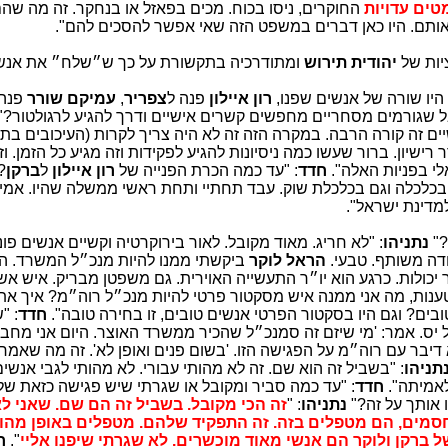
טים עדויות
החוקרים, ניסו בכוח. מכים בפאזל או בנחקר. זה מה שהם
ותם. היו כאן דברים במשפט הזה שאי אפשר להסכים להם".
יות של
יהודית תירוש
ומתודרכיה בתקשורת על כך ש״שלח״ את אנשי
 היו שורה של אנשים שפנו,
רון איילון
פנה ל
צפריר
,
עמיקם שורר
פנה 
ל שגורמים מסחריים מחפשים קשרים אישיים ודרך להגיע לרגולטור?"
ים זה קורה הרבה. במקרה הזה זה לא היה צריך לקרות (העיכובים בת
ישיון. ברור שעשו כמה ניסיונות להגיע לפקידות וזה מגיע כל הזמן. וז
אלי בפניות האלה".
חדד
: "עד כמה הכרת הפנייה של
רון איילון
ל
ברקן
"
בכלכלה וגם בכלכלת שוק. עבד תחתיי ותחת ראשי ממשלה שהיו. אמין
מדינת ישראל".
?"
נתניהו
: "לא חריג. מאוד מקובל. לאור בירוקרטיה וקשיים אנשים פוני
דה משותף. טבעי.
הראל לוקר
ביקשתי ממנו להיות מנכ״ל המשרד. הכ
ולות. כרגע הוא יו״ר התעשייה האוירית. גם משפטן מבריק. איש אשכ
טענות, מה אני ממנה איש מסקטור פרטי להיות מנכ״ל רוה״מ? איך את
ם? וגם היו בסקטור הפרטי אנשים טובים, זו בחירה טובה".
חדד
: "
 יס. אמר: 'מי שיזם זה סמנכ״ל שהכיר ממשרד האוצר. היום אני מחב
תניהו
: "בשביל זה הוא שם. זה לא מהותי עבורי. לא מהותי לגבי אנשי
לאמיתה".
חדד
: "עד כמה סביר ומקובל או שגרתי שיש פגישה כזאת של
 אותך על זה?"
נתניהו
: "
זה הכי מקובל. בשביל זה הם שם. שאני 
 חסמים, הם מטפלים בזה. זה התפקיד שלהם. מטפלים באופן מהו
 ברקן ולוקר הם אנשי מאוד מוכשרים. לא שגרתי שיפנו אליי
".
ח