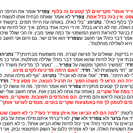
ריר אומר' מקריאים לך קטעים זה בלוף
.
צפריר
אומר את ההיפך הג
שפט
.
אין בזה בדל אמת
.
צפריר
לא אומר שאתה הנחית אותו לעשות ע
 בלוף כאילו".
נתניהו
: "בלי כאילו. באותה עת הייתי תמים. ביקשתי 
האלה. פה לא הראו בכלל. זה די היכה אותי בהלם. איך יכול להיות שיג
בניגוד להוראת היועץ המשפטי עד כמה שאני מבין. זה הכי שולל שיכול
מר דבר כזה? אני חושב ש
צפריר
הוא אדם ישר. גם היום אני חושב כך
ה היא לשלילה מוחלטת".
יו בדיקות. שואלים על פגישה קצרה. מה משמעות מבחינתך?"
נתניהו
בתי איך יכול להיות שהוא אומר דבר כזה? שלילה מוחלטת. אחר כך 
דד
: "ממשיך החוקר ומקשה על
צפריר
… "נאמר לך מדיניות משרד רו
ו
: "חד משמעית לא".
חדד
: "
האם היתה מדיניות לקדם מיזוג
י לא היתה".
חדד
: "אולי אתה לא זוכר?"
נתניהו
: "אף לא מילה אחת. ל
ה הזו. הראו לי משהו הפוך. זה תרגיל הונאה. זה מסע ציד
".
חדד
קריאים לך קטעים מחקירת
צפריר
הוא אומר ההיפך. מה זה עושה לך כ
תך בפח של שקרים
. באותה עת אתה לא מבין זאת. אתה חושב אולי יש
הם נבוטה לראש והם מזיזים.
הם מהנדסים תשובות. משקרים, משקר
נסים לטמון לך פח באמצעות שקרים בוטים. מנסים לערער אותך
".
טות: "
למה הם לא הביאו את איתן צפריר כעד? כי לא חשבו שנג
תי את
ברגר
ולא
צפריר
ולא
שרן
. לא דיברתי איתם מילה אחת על בזק א
יאים עד מרכזי כזה? איך יכול להיות שלא הביאו אותו?. כי לא חשבו ש
ת השטויות האלה. אני לא אמרתי כלום על השוק הסיטונאי ובזק. אני 