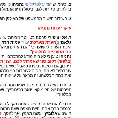
ב
. ביהמ"ש
הודיע לפרקליטי
נתניהו
כי עלי
בדלתיים סגורות לגבי ביטול הדיון אתמול מסי
ג
. השידור הישיר מהמשפט של האולפן ה
עיקרי עדות נתניהו
ד
.
אלי ציפורי
פרסם בטוויטר מביהמ"ש: על
גלאמין
:[
הערת מערכת
: עו"ד
עמית חדד
ה
הזכיר העורך ל
ישועה
כי "הם (הזוג
נתניהו
)
הם מטורפים לחלוטין
".
נתניהו
טוען כי לא היה מודע להתכתבויות 
(בלפור) רקוב כפי שאמרתי לכם, שני ר
ריקבון, גם רטיבות בקירות. אבל כשאנו ב
עובדתית לא מתייחסים לעובדות המצולמות
זאת במדור כלשהו. זה מראה על עויינות חר
ה. חדד
הציג כתבת המשך שפורסמה בוואל
הפרסום
של הקומיקאי
יואב רבינוביץ'
, שב
בבלפור".
חדד
: "האם אתה מרגיש שאתה מקבל בוואל
נכנסת בבת אחת, היית מצפה שעם התזה של
חושב ש
אלוביץ'
יעשה מאמץ, אך להפך,
ז