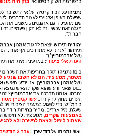
ברפורמת השוק הסיטונאי.
בזק היה מונו
נתניה
ו על הבירוקרטיה ועל אי התשובה לפ
שפעלה באופן אקטיבי לעצור הדברים ולשנ
שם מהפיכה. גם ארגנטינה. משנים את הכלכ
מגלה זאת עכשיו. זה לא תקין פעמיים. זה נ
חברות".
יהודית
תירוש
יוצאת להגנת
אמנון אברמו
תירוש
: "אנחנו לא מתדרכים אף אחד. הפוס
(של
אברמוביץ׳
)".
הערת אלי ציפורי
: במו עיני ראיתי את
תיר
בום!
נתניהו
תוקף בחריפות את השקרים 
משטר, מסע ציד. הם לא חשבו שנגיע לרג
(של
אמנון אברמוביץ
). אני יודע. האיש (
אי
נבוט שאני יודע שהוא שקרי. האיש נמצא ואנ
נהרסו. אנחנו תדרכנו את
אברמוביץ
? זה 
העדים מחוץ לחקירות.
עשו קמפיין מטור
ביהמ״ש, כדי לפגוע במעמד הציבורי ויכול
שעלה. מיליארדים. מחיר בחירות רודף בחיר
באמצעות שקרים,
מסע ציד. לא חיפוש 
שאמור ליפול ולצאת לפשרה ולא להגיע 
וואוו!
נתניהו
על
דוד שרן
: "