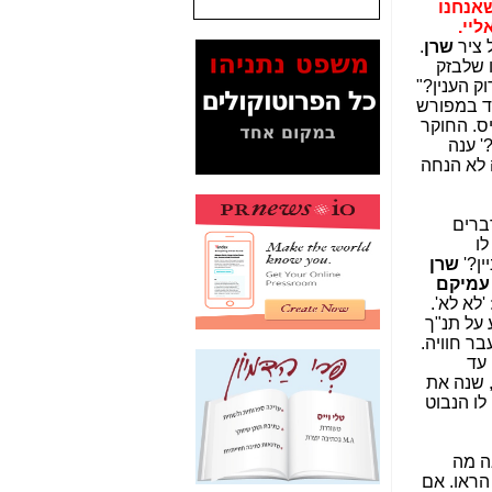
ו מה שאנחנו
יי.
המסמכים בנושא בזק-
 ציר
שרן
.
Yes (תיק 4000)
 שלבזק
מוכיחים "תפירת תיק"
ק הענין?"
לאיש הלא נכון! -
כאן
ד במפורש
ס. החוקר
עובדות ומסמכים
' ענה
המוסתרים מהציבור:
לא הנחה
האם ביבי כשר
תקשורת עזר לקב'
בזק? -
כאן
ברים
לו
מה מקור ה-Fake
ין?'
שרן
News שהביא לתפירת
עמיקם
תיק לביבי והעלמת
 'לא לא'.
החשודים הנכונים -
כאן
 על תנ"ך
בר חוויה.
אחת הרגליים של "תיק
היה עד
4000 התפור"
 שנה את
התמוטטה היום
לו הנבוט
בניצחון (כפול) של בזק
-
כאן
ה מה
איך כתבות מפנקות
הראו. אם