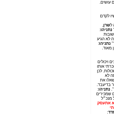
הפכו לפתע לטובת
 עושים.
הנאה שהיא מיסודות
עבירת השוחד? -
כאן
ו לקדם
שערוריית הקנס הענק
על בזק וחשיפת
ל
שרן
,
"תעודת הביטוח" של
נתניהו
:
נתניהו בתיק 4000 -
שובות
כאן
ה לא הגיע
?
נתניהו
:
ערוץ 20: "תיק תפור":
 מאוד.
אבי וייס חושף את
מחדלי "תיק 4000" -
כאן
ם ויכולים
רתי אותו
התבלבלתם: גיא פלד
ולות. לכן
הפך את כחלון, גבאי
ה לא
ואילת לחשודים
שאלו את
המרכזיים בתיק 4000 -
ר בדיעבד.
כאן
נתניהו
:
ם שמכירים
פצצות בתיק 4000:
 מנכ״ל
האם היו בכלל
לא אתעסק
התנגדויות למיזוג
תי
בזק-יס? -
כאן
דד
: