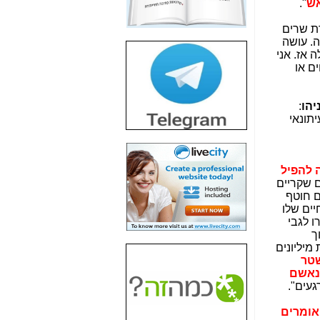
אש
".
חשיפת חשד לשחיתות
הדומה לזו של "תיק
דת שרים
4000" אך בתחום
ה. עושה
הסלולר -
כאן
 אז. אני
ים או
חשיפת מה שלא
רוצים שתדעו בעניין
פריסת אנלימיטד
יהו
:
(בניחוח בלתי נסבל) -
יתונאי
כאן
חשיפה: איוב קרא
אישר לקבוצת סלקום
ה להפיל
בדיוק מה שביבי אישר
ם שקריים
ל-Yes ולבזק -
כאן
ם חוטף
יים שלו
האם השר איוב קרא
ו לגבי
היה צריך בכלל לחתום
ך
על האישור, שנתן
מיליונים
לקבוצת סלקום? -
כאן
שטר
נאשם
האם ביבי וקרא קבלו
געים".
בכלל תמורה עבור
ההטבות הרגולטוריות
נורמלי. אומרים
שנתנו לסלקום? -
כאן