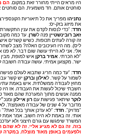
היו מראים הייתי מחורר זאת במקום.
הם מ
סוחטים אותם. חד משמעית. הם סוחטים א
נתניהו
מפריך את כל תיאוריות הקונספירצ
את מיזוג בזק-יס:
חדד
: "כדי לנסות לקדם את ענין התקשורת
זאב רובינשטיין
פנה ל
שרן
. עד כמה מקוב
זה קורה לעתים תכופות. כשיש קשרים אישי
ליס). מה היו העיכובים האלה? מצב לשחרר ר
אלי. אני לא הייתי עושה שום דבר. לא פנו 
"לא הכרתי.
אמיר ברקן
איש למופת, מבין 
ישר. מקצוען אמיתי. עושה עבודה חשובה ל
חדד
: "עד כמה חריג שתבוא לעולם פגישה
לשמור על קשר. ל
אילון
ו
ברקן
יש קשר עבו
מחוץ לעבודה ממשלתית. איש באמת עתיר יכ
חשבתי שיכול לעשות את העבודה. אז היו 
ממנה אנשים מתוך המערכת שהם מאוד טובי
לוקר
שיתאר פגישות עם
רון איילון
ומנכ״ל
מדובר על 4 שנים של עבודה מאומצת'. לא דיבר עם רוה״מ על הפגישה הזו. 'בשום פנים ואופן לא'. זה מה שאמר".
"מדויק".
חדד
: "לא עדכן אותך בכל זאת?"
נ
אותי. זה באמת לא היה חשוב. אמר אמת 
המשרד שיפגשו עם גורם חיצוני ולא יעדכנו
בזה. זה גם לא מגיע אליי. זה לא שהם
ולפעמים באופן מאוד מוצלח. במקרה של