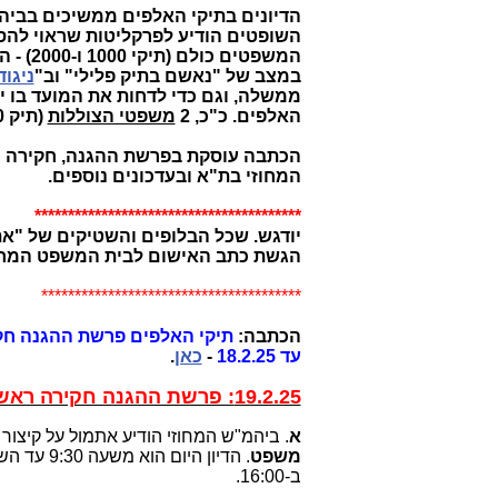
הדיונים בתיקי האלפים ממשיכים בביה
המשפטי
במצב של "נאשם בתיק פלילי" וב"
ניגוד
ממשלה, וגם כדי לדחות את המועד בו י
האלפים. כ"כ, 2
משפטי הצוללות
(תיק 3000) ממשיכים גם הם.
המחוזי בת"א ובעדכונים נוספים.
****************************************
יודגש. שכל הבלופים והשטיקים של "את
הגשת כתב האישום לבית המשפט המחוזי בי
***************************************
הכתבה:
עד 18.2.25
-
כאן
.
19.2.25: פרשת ההגנה חקירה ראשית: יום עדות מס' 11 של בנימין נתניהו:
א
. ביהמ"ש המחוזי הודיע אתמול על קיצור
משפט
ב-16:00.