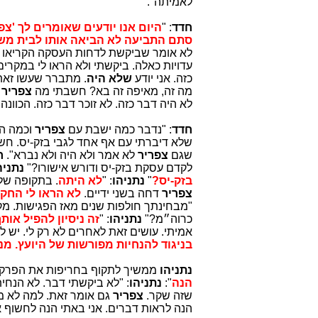
לאמיתה".
חדד
: "
היום אנו יודעים שאומרים לך 'צפ
סתם התביעה לא הביאה אותו לבית מ
לא אומר שביקשת לדחות העסקה הקריאו לך
עדויות כאלה. ביקשתי ולא הראו לי במקרים 
כזה. אני יודע
שלא היה
. מתברר שעשו זאת 
מה זה, מאיפה זה בא? חשבתי מה
צפריר
א
לא היה דבר כזה. לא זוכר דבר כזה. הכוונ
חדד
: "נדבר כמה ישבת עם
צפריר
וכמה ה
שלא דיברתי עם אף אחד לגבי בזק-יס. חש
שגם
צפריר
לא אמר ולא היה ולא נברא".
ח
לקדם עסקת בזק-יס ודורש אישורו?"
נתניה
בזק-יס?
"
נתניהו
: "
לא
היתה
. בתקופה של
צפריר
דחה בשני ידיים.
לא הראו לי החקיר
"מבחינתך חולפות שנים מאז הפגישות. מ
כרוה״מ?"
נתניהו
: "
זה ניסיון להפיל או
אמיתי. עושים זאת לאחרים לא רק לי. יש ל
בניגוד להנחיות מפורשות של היועץ. מ
נתניהו
ממשיך לתקוף בחריפות את הפרקלי
הנה
":
נתניהו
: "לא ביקשתי דבר. לא הנחי
שזה שקר.
צפריר
גם אומר זאת. למה לא מב
הנה לראות דברים. אני באתי הנה לחשוף א