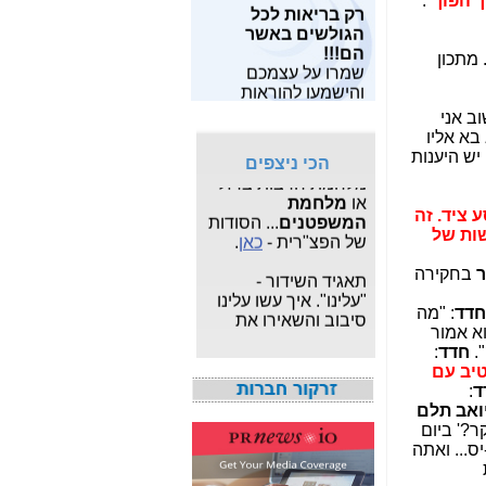
 הפוך
".
רק בריאות לכל
מאות מחקרים
שלו?-
כאן
הגולשים באשר
מצויים
כאן
.
הם!!!
פרשת "
המרגל
 מתכון
שמרו על עצמכם
מחפש תוכנות
הסודי
": עדכונים
והישמעו להוראות
חופשיות? תוכל
שוטפים על פרשת
פיקוד העורף!!
למצוא
משחקים
,
תוכנות
הריגול המצויה תחת
ב אני
לפרטיים
ו
תוכנות
צא"פ -
כאן
.
בא אליו
לעסקים
,
תוכנות
יש היענות
הכי ניצפים
לצילום ותמונות
, הכל
מלחמת חרבות ברזל
בחינם.
או
מלחמת
המשפטנים
... הסודות
 ציד. זה
מעוניין לבנות ולתפעל
של הפצ"רית -
כאן
.
שות של
אתר אישי או עסקי
מקצועי?
לחץ כאן
.
תאגיד השידור -
ר
בחקירה
"עלינו". איך עשו עלינו
סיבוב והשאירו את
חדד
: "מה
אגרת הטלוויזיה -
כאן
וא אמור
".
חדד
:
איך אני יודע כמה
יב עם
מגהרץ יש בחיבור
ד
:
LTE? מי ספק הסלולר
ואב תלם
המהיר בישראל? -
כאן
?' ביום
ס... ואתה
חשיפת מה שאילנה
דיין לא פרסמה ב"ערוץ