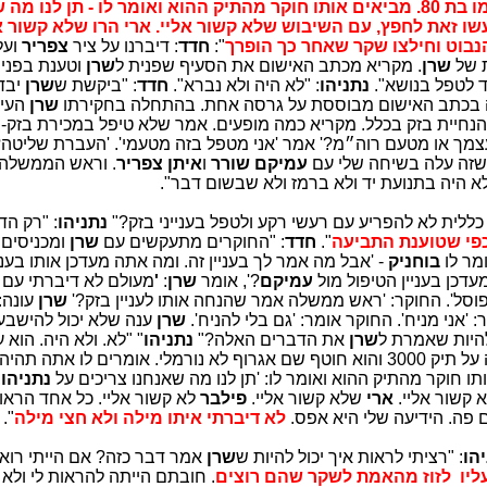
לו אתה תהיה עד מדינה. מביאים את אמו בת 80. מביאים אותו חוקר מהתיק ההוא ואומר לו - תן לנ
שו זאת לחפץ, עם השיבוש שלא קשור אליי. ארי הרו שלא קשור אל
הנבוט וחילצו שקר שאחר כך הופרך
":
חדד
: דיברנו על ציר
צפריר
ועל
ת של
שרן
. מקריא מכתב האישום את הסעיף שפנית ל
שרן
וטענת בפניו
ד לטפל בנושא".
נתניהו
: "לא היה ולא נברא".
חדד
: "ביקשת ש
שרן
יבדו
ה בכתב האישום מבוססת על גרסה אחת. בהתחלה בחקירתו
שרן
העי
הנחיית בזק בכלל. מקריא כמה מופעים. אמר שלא טיפל במכירת בזק-י
צמך או מטעם רוה״מ?' אמר 'אני מטפל בזה מטעמי'. 'העברת שליטה?
שזה עלה בשיחה שלי עם
עמיקם שורר
ו
איתן צפריר
. וראש הממשלה 
לא היה בתנועת יד ולא ברמז ולא שבשום דבר".
ללית לא להפריע עם רעשי רקע ולטפל בענייני בזק?"
נתניהו
: "רק הד
כפי שטוענת התביעה
".
חדד
: "החוקרים מתעקשים עם
שרן
ומכניסים 
ומר לו
בוחניק
- 'אבל מה אמר לך בעניין זה. ומה אתה מעדכן אותו בעני
עדכן בעניין הטיפול מול
עמיקם
?', אומר
שרן
:
'
מעולם לא דיברתי עם
פוסל'. החוקר: 'ראש ממשלה אמר שהנחה אותו לעניין בזק?'
שרן
עונה:
: 'אני מניח'. החוקר אומר: 'גם בלי להניח'.
שרן
ענה שלא יכול להישבע
להיות שאמרת ל
שרן
את הדברים האלה?"
נתניהו
" "לא. ולא היה. הוא ע
לחץ עצום. עבר 3 חודשים לפני זה לחקירה על תיק 3000 והוא חוטף שם אגרוף לא נורמלי. אומרים לו אתה ת
נתניהו
,
קשור אליי.
ארי
שלא קשור אליי.
פילבר
לא קשור אליי. כל אחד הראו 
 פה. הידיעה שלי היא אפס.
לא דיברתי איתו מילה ולא חצי מילה
".
הו
: "רציתי לראות איך יכול להיות ש
שרן
אמר דבר כזה? אם הייתי רוא
עליו לזוז מהאמת לשקר שהם רוצים
. חובתם הייתה להראות לי ולא 