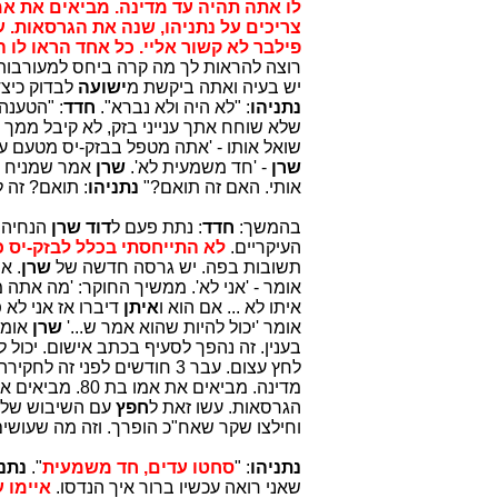
צריכים על נתניהו, שנה את הגרסאות. ע
פילבר לא קשור אליי. כל אחד הראו לו 
רוצה להראות לך מה קרה ביחס למעורבו
יש בעיה ואתה ביקשת מ
ישועה
לבדוק כיצ
נתניהו
: "לא היה ולא נברא".
חדד
: "הטענ
שלא שוחח אתך ענייני בזק, לא קיבל ממך 
שואל אותו - 'אתה מטפל בבזק-יס מטעם ע
שרן
- 'חד משמעית לא'.
שרן
אמר שמניח 
אותי. האם זה תואם?"
נתניהו
: תואם? זה 
בהמשך:
חדד
: נתת פעם ל
דוד שרן
הנחיה כ
העיקריים.
לא התייחסתי בכלל לבזק-יס 
תשובות בפה. יש גרסה חדשה של
שרן
. א
אומר - 'אני לא'. ממשיך החוקר: 'מה אתה מ
איתו לא ... אם הוא ו
איתן
דיברו אז אני לא 
אומר 'יכול להיות שהוא אמר ש...'
שרן
אומר
בענין. זה נהפך לסעיף בכתב אישום. יכול 
מדינה. מביאים את אמו בת 80. מביאים אותו חוקר מהתיק ההוא ואומר לו: 'תן לנו מה שאנחנו צריכים על
הגרסאות. עשו זאת ל
חפץ
עם השיבוש שלא 
וחילצו שקר שאח"כ הופרך. וזה מה שעושים
נתניהו
: "
סחטו עדים, חד משמעית
".
נתני
שאני רואה עכשיו ברור איך הנדסו.
איימו 