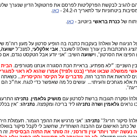
הם להגיב לבקשת הפרקליטות לפרסם את פרוטוקול הדיון שנערך שלש
בות ביטחוניות עד לתאריך ה-24.2 -
כאן
.
פתוח של
כנרת בראשי
ביוטיוב -
כאן
.
 הניגוח של וואלה! בעקבות כתבה בה הופיע סרטון על מעון רוה"מ ש
ציג התכתבות בין עורך וואלה! לשעבר,
אבי אלקלעי,
למנכ"ל
ישועה
,
 הפיצו את הסרטון", ו
ישועה
השיב: "אני יודע אבל הטקסט נגדם, אם כ
בין השניים: ״לא מפתיע. בראיית הכת הסגורה אנחנו מטורפים.
הבית 
אשי ממשלה שבאו אחרי (בנט ולפיד) אמרו שהוא לא ראוי למגורי
אים להראות את הדבר הזה,
מדברים על הקיסר והקיסרית.
.. כשאתה 
 אלא מגחכים והעיתוי... עושים כל מה שאפשר כדי לנגח. אח״כ הם 
יגה".
ה! וסקרה תגובות ברשת לסרטון עם
מושיק גלאמין
.
נתניהו
התרעם
ו נראים
גלאמין
ו
שרה נתניהו
ליד בריכה ומקפצה.
נתניהו
: "אין בכל
ה! סיקור חריג?"
נתניהו
: "אני מרגיש את ההפך הגמור. תעמולת היר
 כתב האישום עם ההבנה השוחדית, שחשוב לי לקבל סיקור בוואלה!
ה נעשה יותר ויותר עוין ודורסני
.
זה סותר את התזה הבסיסית.
זה ה