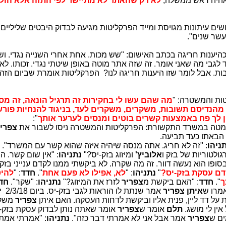
לא רק שהאתר לא מתיישר לפי התזה אלא הולך
ים עיתונות מגויסת ומייד הפרקליטות מגיעה לבדוק היבטים שליליים.
עשר שנים".
כהיענות חריגה בכתב האישום: "שש מכות. אחת אחרי השנייה נגדי. ושו
גבי מה שאני אומר. זה שזה אתר מוטה באופן שיטתי נגדי. זכותו. לא 
ת. אבל לומר שזו היענות חריגה לנו? הפרקליטות אומרת שביום הזה 
ות והמשטרה: "
מה שהם עשו לי בחקירות זה תרגיל הונאה, זה מסע
 מהנדיסם תשובות, משקרים, משקרים לעד, בניגוד להנחיות פור
 לך פח באמצעות קשרים בוטים ומנסים לערער אותך
":
טה במשרד התקשורת: הפרקליטות והמשטרה ניסו לשבור את
צפרי
 הבאתו כעד תביעה.
ניהו
: "זה לא חריג. אתה מנסה שיהיה איזה שהוא קשר עם המשרד".
גולטוריות של בזק ו
אלוביץ'
ומיזוג בזק-יס?"
נתניהו
: "אין שום קשר. ה
בסופו הוא נעשה דוור. זה מה שקרה. לא ביקשתי ממנו לקדם ענייני בזק
דם עסקת בזק-יס?
"
נתניהו
: "
לא, אפילו לא פעם אחת
".
חדד
: "
להיט
ך
".
חדד
: "האם ביקשת מ
צפריר
לזרז את המיזוג?"
נתניהו
: "שקר".
חד
אמרו ש
איתן צפריר
אמר שנתת לו הוראות לגבי בזק-יס. ביום 2/3/18
י
על דד ליין, פנית אליו וביקשת לדחות העסקה. האם איתן
צפריר
משקר
ין לי מושג.
תלם
אומר ש
צפריר
אומר שאתה נותן לבדוק עסקת בזק-י
ים ש
צפריר
אמר אבל אני לא אמרתי דבר כזה".
נתניהו
: "אמרתי אמת