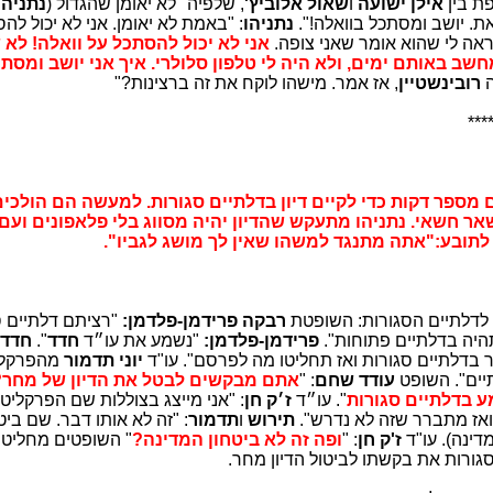
אילן ישועה
ו
שאול אלוביץ'
, שלפיה "לא יאומן שהגדול (
נתניהו
ת. יושב ומסתכל בוואלה!".
נתניהו
: "באמת לא יאומן. אני לא יכול לה
ראה לי שהוא אומר שאני צופה.
אני לא יכול להסתכל על וואלה! לא 
חשב באותם ימים, ולא היה לי טלפון סלולרי. איך אני יושב ומסת
ה
רובינשטיין
, אז אמר. מישהו לוקח את זה ברצינות?"
***
מספר דקות כדי לקיים דיון בדלתיים סגורות. למעשה הם הולכי
שאר חשאי. נתניהו מתעקש שהדיון יהיה מסווג בלי פלאפונים ועם
הו לתובע:"אתה מתנגד למשהו שאין לך מושג לגביו".
 לדלתיים הסגורות: השופטת
רבקה פרידמן-פלדמן:
"רציתם דלתיים ס
יה בדלתיים פתוחות".
פרידמן-פלדמן:
"נשמע את עו״ד
חדד
".
חדד
 בדלתיים סגורות ואז תחליטו מה לפרסם". עו"ד
יוני תדמור
מהפרקלי
יים". השופט
עודד שחם
: "
אתם מבקשים לבטל את הדיון של מחר?
 בדלתיים סגורות
". עו״ד
ז׳ק חן
: "אני מייצג בצוללות שם הפרקליט
ואז מתברר שזה לא נדרש".
תירוש
ו
תדמור
: "זה לא אותו דבר. שם ביט
דינה). עו"ד
ז'ק חן
: "
ופה זה לא ביטחון המדינה?
" השופטים מחליטים
גורות את בקשתו לביטול הדיון מחר.