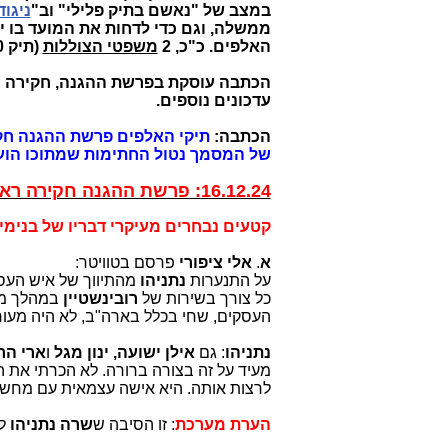
במצב של "נאשם בתיק פלילי" וב"
ניגוד
ממשלה, וגם כדי לדחות את המועד בו י
האלפים. כ"כ, 2
משפטי הצוללות
(תיק 3000) ממשיכים גם הם.
הכתבה עוסקת בפרשת ההגנה, חקירה ר
עדכונים נוספים.
הכתבה:
של המסמך נטול החתימות שמתוכו הועבר קטע ל-2 עיתונא
16.12.24: פרשת ההגנה חקירה ראשית: יום עדות מס' 3 של בנימין נתניהו:
קטעים נבחרים מעיקרי דבריו של בנימין
א
.
אלי ציפורי
פרסם בטוויטר:
על התנערות
נתניהו
מהתיווך של איש הע
כל צורך בשירות של
רובינשטיין
העסקים, שחי בכלל בארה"ב, לא היה מע
נתניהו
: גם
אילן ישועה, ינון מגל
ו
ארי הר
מעיד על זה בצורה ברורה. לא הכרתי את ה
לרצות אותה. היא אישה עצמאית עם מחש
הערת מערכת
: זו הסיבה ש
שרה נתניהו
לא