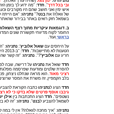
נתניהו
על
ינון מגל
(שהיה עורך וואלה!): "
ה
ובי בכל דרך
".
חדד
: "מה ידוע לך בזמן הז
איש ימין ואני חושב שהם היו מקורבים וכ
של וואלה! את
בנט
?"
נתניהו
: "אם הייתה 
בשמאל חזק רואים באתר בבירור שהאתר
ב. דוגמאות עיקריות מתוך רצף השאלות
החומר לקוח מדיווחי תקשורת שונים המדווחים מביה
בראשי
ועוד.
על היחסים עם
שאול אלוביץ
':
נתניהו
הטענות לא מתיישבות".
חדד
: "ב-2013 היו 120 שיחות בין
חריג עם
אלוביץ'
?".
נתניהו
: "זה קשר שהו
חדד
שואל את
נתניהו
להסרת שלטים ומודעות שפרסמה מפלגת ה
רציני מאוד
. הוא מראה שנחלנו ניצחון, פ
בלב הקמפיין, זה משרת את המסר שרוצים 
חדד
הציג ל
נתניהו
כתבה הקוראת להצביע ל
גיבבו אוסף פרטים שלא בדקו כי לא רצו
נשטפים".
חדד
הציג התכתבות בין
אילן י
לשמאל להצביע ל
בנט
".
נתניהו
: "זה לא ב
נתניהו
: "איך מחכה לוואלה!? אין לי במה 