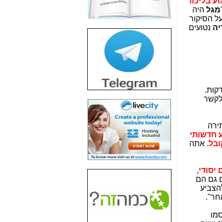
וע בליכוד
חשיפת חשד לשחיתות
מגל
היה
הדומה לזו של "תיק
על הסיקור
4000" אך בתחום
יה
נטועים
הסלולר -
כאן
חשיפת מה שלא
רוצים שתדעו בעניין
פריסת אנלימיטד
(בניחוח בלתי נסבל) -
כאן
גישות, שיחות של 8 שניות, שיחה של 3 דקות, ועוד שיחה של 16 דקות.
לקשר
חשיפה: איוב קרא
אישר לקבוצת סלקום
בדיוק מה שביבי אישר
ד זכה בעתירה
ל-Yes ולבזק -
כאן
ע חדשותי
בל.
אתה
האם השר איוב קרא
היה צריך בכלל לחתום
על האישור, שנתן
 יסודי,
לקבוצת סלקום? -
כאן
ם גם הם
הצביע
האם ביבי וקרא קבלו
חר".
בכלל תמורה עבור
ההטבות הרגולטוריות
מו
שנתנו לסלקום? -
כאן