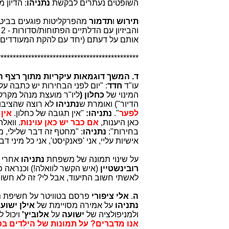
השופטים נעתרים לבקשת
נתניהו
: הדיון 
תירוש
ו
תדמור
מהפרקליטות פוגעים בביטחו
והביזיון עם הדלתיים הפתוחות/סדורות - 2 פרקליטים מנסים לפגוע בביטחון המדינה רק בגלל שהשנאה ל
אותם על דעתם (יחד עם להקת המעודדים
**********************************************
ד. המשך דוגמאות עיקריות מתוך רצף 
עו"ד
חדד
: "יום לפני הבחירות יש כתבה 
המינוי של
כחלון (
ליו"ר מועצת מנהל מקר
הדיור") ואומרת ש
נתניהו
לא רוצה שהציבור
לפער
".
נתניהו:
"אין תגובה של כחלון.
אין 
כאן היענות,
אם כבר יש כאן עוינות
. וואל
בחירות":
נתניהו
: "מחטף זה דבר שלילי, 
אישיות עליי, אני 'פאנקיסט', אני כל מיני ד
על שינוי תמונה של משפחת
נתניהו
אחרי 
רובינשטיין
(איש הקשר לוואלה!) וכנראה 
לאשתי חשוב התיעוד, אבל לי? זה לא חשוב
ה
.
אלי ציפורי
פרסם בטוויטר על חשיפת
נ
נתניהו
על אמירה מסויימת של
אילן ישוע
ולמניפולציה של
ישועה
על
אלוביץ'
ויכול 
אנו מדברים? על תמונות של הילדים בכ