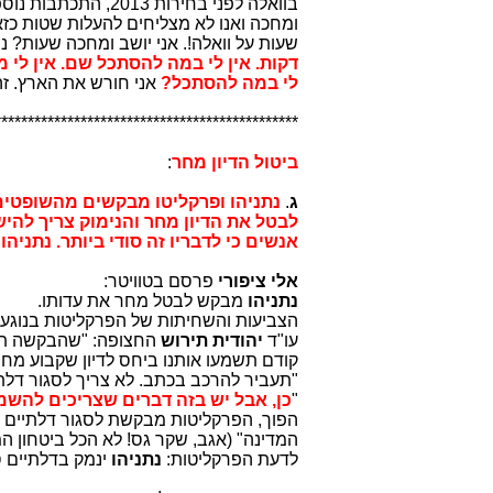
בוואלה לפני בחירות 2013, התכתבות נוספת בין
ומחכה ואנו לא מצליחים להעלות שטות כזא
שעות על וואלה!. אני יושב ומחכה שעות? נ
דקות. אין לי במה להסתכל שם. אין לי מ
לי במה להסתכל?
אני חורש את הארץ. ז
**********************************************
ביטול הדיון מחר
:
ג
.
נתניהו ופרקליטו מבקשים מהשופטים 
לבטל את הדיון מחר והנימוק צריך להי
אנשים כי לדבריו זה סודי ביותר. נתני
אלי ציפורי
פרסם בטוויטר:
נתניהו
מבקש לבטל מחר את עדותו.
הצביעות והשחיתות של הפרקליטות בנוגע
עו"ד
יהודית תירוש
החצופה: "שהבקשה תה
קודם תשמעו אותנו ביחס לדיון שקבוע מחר
"תעביר להרכב בכתב. לא צריך לסגור דלת
"
כן, אבל יש
בזה דברים שצריכים להשמע
הפוך, הפרקליטות מבקשת לסגור דלתיים 
המדינה" (אגב, שקר גס! לא הכל ביטחון המ
לדעת הפרקליטות:
נתניהו
ינמק בדלתיים ס