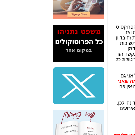
2" על תעלולי השר
משה כחלון -
כאן
המשך חשיפת הבלוף
ששמו "מהפיכת
הפרוקסיס
הסלולר" ואיך מסרסים
 ואז
את הנתונים לציבור -
 זה בדיון
כאן
תשובות
מן
סיכום ביקור בסיליקון
קשה הזו
ואלי - למה 3 הגדולות
וטוקול כל
משקיעות ומפתחות
באותם תחומים -
כאן
אני גם
שלמה פילבר (עד
מה שאני
לאחרונה מנכ"ל משרד
 אין פה
התקשורת) - עד
מדינה? הצחקתם
אותי! -
כאן
ה, לכן,
ירועים
"יש אפליה בחקירה"?
חשיפה: למה השר
משה כחלון לא נחקר
עד היום? -
כאן