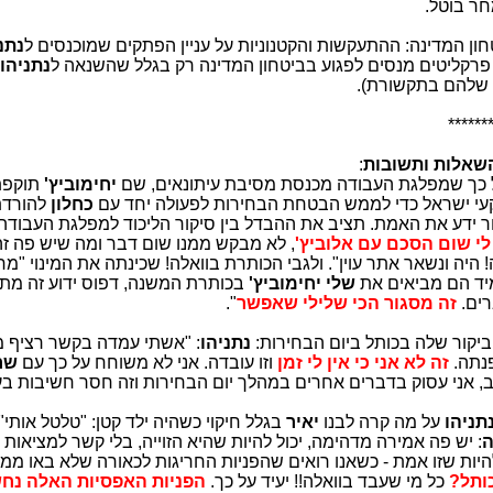
מחר בוטל.
ן המדינה: ההתעקשות והקטנוניות על עניין הפתקים שמוכנסים ל
נתנ
נתניהו
 שלהם בתקשורת).
******
השאלות ותשובות
:
על כך שמפלגת העבודה מכנסת מסיבת עיתונאים, שם
יחימוביץ'
תוקפת
קעי ישראל כדי לממש הבטחת הבחירות לפעולה יחד עם
כחלון
להורדת
 ידע את האמת. תציב את ההבדל בין סיקור הליכוד למפלגת העבודה
לי שום הסכם עם אלוביץ'
, לא מבקש ממנו שום דבר ומה שיש פה זה 
ה! היה ונשאר אתר עוין". ולגבי הכותרת בוואלה! שכינתה את המינוי "מ
מיד הם מביאים את
שלי יחימוביץ'
בכותרת המשנה, דפוס ידוע זה מת
ברים.
זה מסגור הכי שלילי שאפשר
".
ביקור שלה בכותל ביום הבחירות:
נתניהו
: "אשתי עמדה בקשר רציף מ
פנתה.
זה
לא אני כי אין לי זמן
וזו עובדה. אני לא משוחח על כך עם
שר
, אני עסוק בדברים אחרים במהלך יום הבחירות וזה חסר חשיבות בעינ
תניהו
על מה קרה לבנו
יאיר
בגלל חיקוי כשהיה ילד קטן: "טלטל אותי":
ה
: יש פה אמירה מדהימה, יכול להיות שהיא הזוייה, בלי קשר למציאות
להיות שזו אמת - כשאנו רואים שהפניות החריגות לכאורה שלא באו ממנ
ותל?
כל מי שעבד בוואלה!! יעיד על כך.
הפניות
האפסיות האלה נח