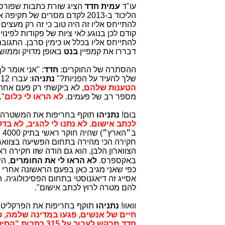
עו"ד
עמית חדד
הציג שורת כתבות שפורסמו ב
הליכוד ב-2013 לקדם מסרים של תקיפה אישית נגד
להתייחס אליו זה היה טוב כי זה רק מעצים 
קודם לכן בנוגע לאי ציות של פקודות לפינוי
להתייחס אליו בכלל או כימין סרבן. התגוב
דבררו את קמפיין
בנט
באופן מדויק וממוש
ההסתרה של החוקרים:
חדד
: "אני אומר 
שלך להעיד על הפניות?"
נתניהו
: עברו 12 שנים ובזמן החקירות זה היה 5-6 שנים.
הטענות שלהם
, לא ביקשתי רק פעם אחת
מספר רב של פעמים.
לא הראו לי כלום
".
בום!
נתניהו
תוקף בחריפות את המשטרה ו
לכתב אישום. לא נתנו לי להגיב, לא בדק
חקירה הכי מהירה בתחום הפשיעה בצווארון
הצווארון הלבן. הוא גם הודה שזו חקירה ר
באקספרס.
לא הראו לי את החומרים
, ה
אסייג זה דיאגנוסטי בתחום הפסיכולוגיה. 
להם מטרה לרוץ לכתב אישום".
וואוו!
נתניהו
תוקף בחריפות את הפרקליטו
חיים של אנשים, פגעו במדינה שלמה, 
חדד מבקש לעבור על 315 כתבות "הסיקור האוהד" על פיהם ביססה הפרקליטות את סעיף השוחד