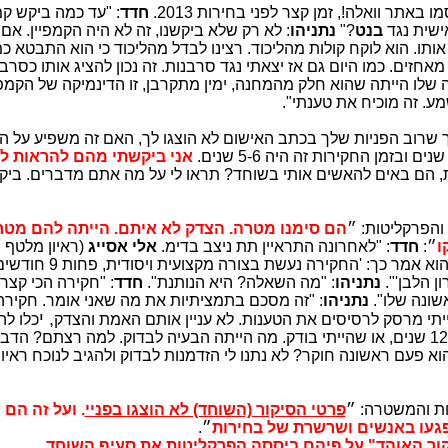
אתר וואלה!, זמן קצר לפני בחירות 2013.
חדד
: "עד כמה ביקש קמ
בנט
?"
נתניהו
: לא רק שלא ביקשנו, זה לא היה הקמפיין. אם י
אותו. הוא לוקח קולות מהליכוד. רצינו לבדל מהליכוד כי הוא התבטא כ
 מאחזים. כמו היום גם אז יצאתי נגד סרבנות. זה נכון להציג אותו כסרבן
ה שלו הייתה שהוא חלק מהמחנה, ימין מתקרבן, זו הדינמיקה של הקמפיי
מע. זה מוכיח את טענתי".
לך שרוב הפניות שלך בכתב האישום לא הוצגו לך, האם זה משפיע על הי
אני ביקשתי מהם להראות לי
, הם באים להאשים אותי בשוחד? תראו לי על מה אתם מדברים. ביק
הפרקליטות: ״
הם סימנו מטרה. הצדק לא איתם.
הייתה להם מטרה
ו
״:
חדד
: "לאחרונה התראיין תת ניצב בדימ.
אלי אסייג
(ראיון מלטף
ב״הארץ״) שהיה חוקר ראשי בתיק 4000 הוא אמר כך: 
 הלבן'".
נתניהו
: "מה השאלה? היא הנותנת".
חדד
: "חקירה הכי קצ
אשונה שלו".
נתניהו
: "זה מסכם בתמציתיות את מה שאני אומר. חקיר
, י
ייתי מרסק לרסיסים את הטענות. לא עניין אותם האמת והצדק
כלו לה
כפי שאני מגיב כאן בפעם הראשונה אחרי 12 שנים, או שהייתי בודק. מה הייתה הבעיה לבדוק. למה רצתם?
הוא פעם ראשונה חוקר? לא נתנו לי הזדמנות לבדוק ולהגיב לנוכח ראיו
ת והמשטרה: ״
פרטי הסיקור (השוחד) לא הוצגו בפניי
. ועל זה הם 
פגעו באנשים ושרשרת של בחירות
״.
.