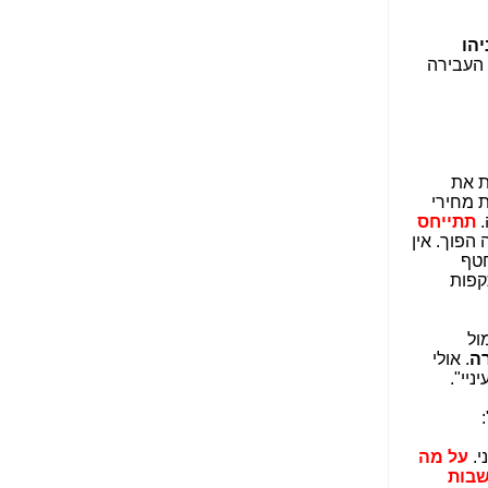
הפכו לפתע לטובת
הנאה שהיא מיסודות
עבירת השוחד? -
כאן
יהו
העבירה
שערוריית הקנס הענק
על בזק וחשיפת
"תעודת הביטוח" של
נתניהו בתיק 4000 -
כאן
 את
ערוץ 20: "תיק תפור":
 מחירי
אבי וייס חושף את
.
תתייחס
מחדלי "תיק 4000" -
הפוך. אין
כאן
חטף
קפות
התבלבלתם: גיא פלד
הפך את כחלון, גבאי
ואילת לחשודים
ול
המרכזיים בתיק 4000 -
ה
. אולי
כאן
יי".
פצצות בתיק 4000:
האם היו בכלל
התנגדויות למיזוג
י.
על מה
בזק-יס? -
כאן
שבות