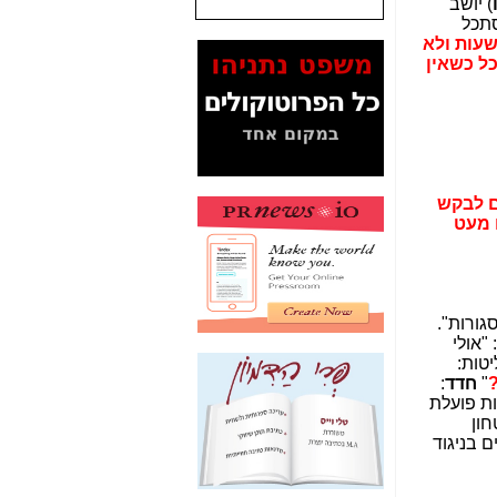
) יושב
סתכל
המסמכים בנושא בזק-
שעות ולא
Yes (תיק 4000)
כל כשאין
מוכיחים "תפירת תיק"
לאיש הלא נכון! -
כאן
עובדות ומסמכים
המוסתרים מהציבור:
האם ביבי כשר
תקשורת עזר לקב'
ם לבקש
בזק? -
כאן
 מעט
מה מקור ה-Fake
News שהביא לתפירת
תיק לביבי והעלמת
החשודים הנכונים -
כאן
גורות".
: "אולי
אחת הרגליים של "תיק
טות:
4000 התפור"
"
חדד
:
התמוטטה היום
ות פועלת
בניצחון (כפול) של בזק
חון
-
כאן
 בניגוד
איך כתבות מפנקות