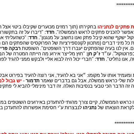
*********
 פתקים לנתניהו
בחקירתו (תוך רמזים מכוערים שקיבלו ביטוי אצל 
 אפשר להכניס פתקים לראש הממשלה".
חדד
: "דיברו על זה בתקשורת
קול ישקף שהוא קיבל פתק ואנו נחשוב על מנגנון".
חדד
: "כשהעליתי את
ת כל מיני דברים (מתכוון לקונספירציות של הפרוקסיס שהפתקים הם 
ם. אין לנו בעיה שהפתקים יעברו דרך השופטים". השופטת
רבקה פריד
רוטוקול". עו״ד
ז׳ק חן
: "חוץ מלייצר אירוע מה הייתה המטרה של הב
ה, אנו נחליט".
חדד
: "חברי יכול היה לבוא אליי ולבקש ממני להגיד לפר
מעמיד אותו על מקומו: ״אני בא להעיד, אני רוצה להעיד בפירוט אבל 
לות שלי כראש ממשלה, אבל גם בדברים שאמר
תדמור
-
יש גבול ל
 זה הדבר הכי טבעי בנסיבות האלה. זה דבר מינימלי להביא לי פתקים
 כראש הממשלה, קיים צורך מהותי להתעדכן באירועים השוטפים במדינ
לקראת הוצאתו של
נתניהו
לנבצרות ע"י חסימת אפשרותו להתעדכן בא
**********