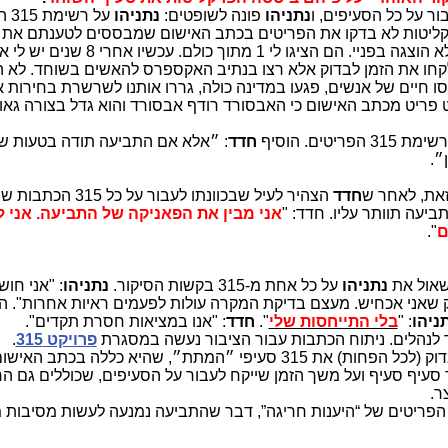
ור על כל הסעיפים, ו
נתניהו
פונה לשופטים:
נתניהו
על ר
פרקליטות לא בדקו את הפריטים בכתב האישום שמבססים לטענתם את 
השוחד, זוהי טענת השוחד, טענת שוחד שלא הוצגה בפניי. הם הציגו לי 1
קחו את הזמן לבדוק אלא רצו בנתיב האקספרס להאשים בשוחד. לא הצ
חיים של אנשים, פגעו במדינה כולה, גררו אותנו לשרשרת בחירות א
 פריט מכתב האישום כי האבסורד רודף אבסורד והוא גדל בצורה גאו
 הפריטים.
הוסיף
חדד
: ״אלא אם התביעה תודה בטעות ש
ן״.
 זאת, לאחר ש
חדד
הצהיר לעיל שבכוונתו לעבור על כל 5
יעה תוותר עליו. חדד: "
אני מבין את הפאניקה של התביעה. אני ל
ם
".
שאול את
נתניהו
על כל אחת מ-315 בקשות הסיקור.
נתניהו
: "אני חוש
 שאני אכחיש. מעצם בדיקת המקרה עולות לפעמים ראיות אחרות". 
ניהו
: "
בלי התייחסות שלי
".
חדד
: "אנו במציאות חסרת תקדים".
 לנהלים. ניתוח הכתבות עבור הציבור נעשה במסגרת
פרויקט 315
.
לא יאומן, שהפרקליטות, שלא טרחה לבדוק (לכל הפחות) את 315 סעיפי ״המתת״, שהיא כללה בכתב האיש
 סעיף סעיף ועל משך הזמן שייקח לעבור על הסעיפים, שכוללים גם ה
ר.
סיוט של הפרקליטות הגיע: דיון ב-315 הפריטים של “היענות חריגה”, דבר שהתביעה נמנעה לעשות מסיבו