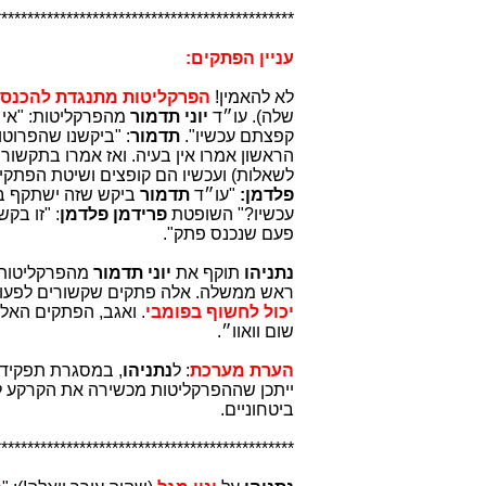
**********************************************
עניין הפתקים:
לא להאמין!
הפרקליטות מתנגדת להכנסת
שלה). עו״ד
יוני תדמור
מהפרקליטות: "אי
קפצתם עכשיו".
תדמור
: "ביקשנו שהפרוטו
הראשון אמרו אין בעיה. ואז אמרו בתקשור
לשאלות) ועכשיו הם קופצים ושיטת הפתקי
פלדמן:
"עו״ד
תדמור
ביקש שזה ישתקף בפ
עכשיו?" השופטת
פרידמן פלדמן
: "זו בקש
פעם שנכנס פתק".
נתניהו
תוקף את
יוני תדמור
מהפרקליטות ו
ראש ממשלה. אלה פתקים שקשורים לפעו
יכול לחשוף בפומבי
. ואגב, הפתקים האלה
שום וואוו״.
הערת מערכת
: ל
נתניהו
, במסגרת תפקידו
ייתכן שההפרקליטות מכשירה את הקרקע 
ביטחוניים.
**********************************************