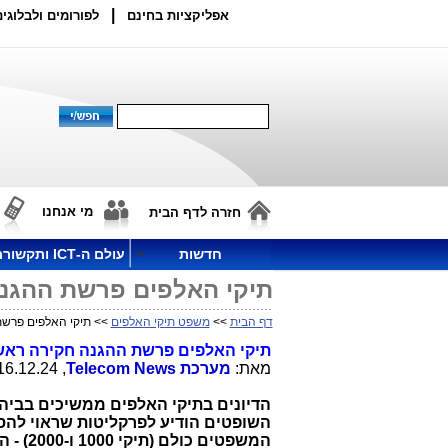
|
אפליקציות בחינם
לפורומים ולבלוגים
מי אנחנו
חזרה לדף הבית
חדשות
עולם ה-ICT ותקשורת
תיקי האלפים פרשת ההגנה חקירה ר
דף הבית
>>
משפט תיקי האלפים
>> תיקי האלפים פרשת ההגנה 
תיקי האלפים פרשת ההגנה חקירה ראשית: יום מס' 3
מאת:
מערכת
Telecom News
, 16.12.24, 11:17
הדיונים בתיקי האלפים ממשיכים בביה
המשפטי