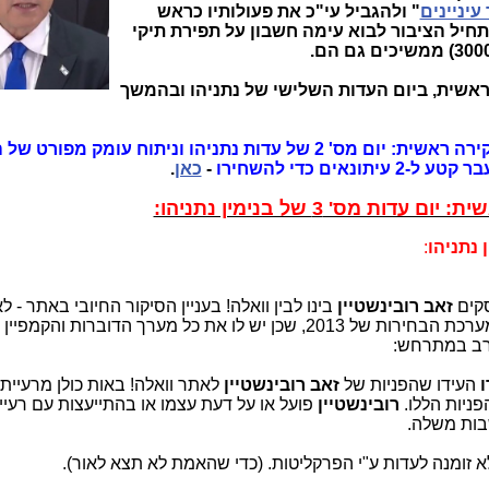
 עיניינים
" ולהגביל עי"כ את פעולותיו כראש
תחיל הציבור לבוא עימה חשבון על תפירת תיקי
אשית, ביום העדות השלישי של נתניהו ובהמשך
תיקי האלפים פרשת ההגנה חקירה ראשית: יום מס' 2 של עדות נתניהו וניתוח עומק מפ
ים כדי להשחירו
-
כאן
.
 נתניהו
:
סקים
זאב רובינשטיין
בינו לבין וואלה! בעניין הסיקור החיובי באתר - לא
במהלך מערכת הבחירות של 2013, שכן יש לו את כל מערך הדוברות והקמפ
ורב במתרחש:
ו
העידו שהפניות של
זאב רובינשטיין
לאתר וואלה! באות כולן מרעייתי
פניות הללו.
רובינשטיין
פועל או על דעת עצמו או בהתייעצות עם רעיית
בות משלה.
 זומנה לעדות ע"י הפרקליטות. (כדי שהאמת לא תצא לאור).