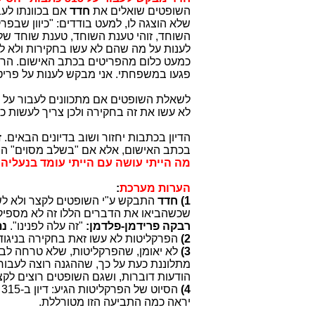
השופטים שואלים את
חדד
אם בכוונתו לעב
שלא הוצגה לו, למעט בודדים: "כיוון שב
לענות על מה שהם לא עשו בחקירות ולא ל
כמעט כלום מהפריטים בכתב האישום. הרסו 
פגעו במשפחתי. אני מבקש לענות על פריט
לשאלת השופטים
אם מתכוונים לעבור על רשימת 315
לא עשו את זה בחקירה ולכן צריך לעשות כ
הדיון בכתבות יחזור ושוב בדיונים הבאים.
בכתב האישום, אלא אם "בשלב מסוים" התב
מה הייתי עושה עם הייתי עומד בנעליה
הערות מערכת
:
1) חדד
התבקש ע"י השופטים לקצר ולא ל
שכשהביאו את הדברים הללו זה לא מספיק
רבקה פרידמן-פלדמן:
"זה עלה לפנינו".
נת
2)
הפרקליטות לא עשו זאת בחקירה בניגוד
3)
מתלוננת כעת על כך, שההגנה רוצה לעבור
הודעות דוברות, ושגם השופטים רוצים לקצ
4)
ה
יראה כמה התביעה הזו מטורללת.