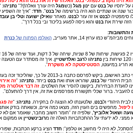
וא היה מקורב לנפתלי בנט. וואלה! שירת את בנט והוא ניסה לפג
ה על יחסיו של
בנט
עם
ינון מגל
(כש
מגל
היה עורך וואלה!)?"
נתניהו
: "
עבור שנה או שנתיים הוא היה ברשימה של
בנט
".
חדד
: "איך זה השפיע 
לו סימפטיה ל
בנט
אז זה עזר ל
בנט
. מאחר ש
אילן ישועה
ו
טלי בן עובד
 הזה שירת את
בנט
והוא ניסה לפגוע בליכוד ובי בכל דרך".
 והתשובות:
מ"ש כמו ערוץ 14, אתר מעריב,
האולפן הפתוח של
כנרת
: "היו 2 פ
נתניהו
ל
רגב
ו
אלדשטיין
. איך זה מסתדר עם הטענה 
א חריג במיעוטו,
הסטטיסטקה לא משקרת
".
על דרישה, שבה לפי כתב האישום, ביקש לפרסם כתבה ב-2013 על כך, שהליכו
בית היהודי של
בנט,
שהראו אותו ואת
בנט
ביחד.
נתניהו
: "
זה אירו
נינו לוועדת הבחירות, ביקשנו להסיר את השלטים.
זה דבר אולטרה מקו
להעביר. ברור שכלי תקשורת מפרסמים את זה, אין דרך להתעלם".
בית היהודי ול
בנט
, שלטענתו לא הוצגה לו בחקירה.
נתניהו
: "
זה פגם
 ליפול
. מחפשים בים העוין הזה, מצאו כמה איים, וכשאתה בודק אות
שועה
ו
שאול אלוביץ'
, שלפיה זה "חומר חשוב מחבר, שאומר אם לא ל
א ממני. לא ידעתי על ההתכתבויות האלה זה מ
רובינשטיין
או ממקום א
להסתכל, לא היה לי מחשב או טלפון":
חדד
הציג ברקע הכתבות, שפורס