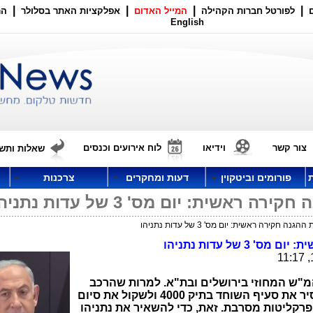
|
|
|
|
לפורטל חברות הקהילה
המייל האדום
אפלקציות האתר בסלולר
הר
English
צור קשר
וידיאו
לוח אירועים וכנסים
שאלות ותשו
פורומים וביטקוין
דעות ומחקרים
צרכנות
אשית: יום מס' 3 של עדות נתניהו
חקירה ראשית: יום מס' 3 של עדות נתניהו
 של עדות נתניהו
מ"ש המחוזי בירושלים ובת"א. למרות שהרכב
השופטים הודיע לפרקליטות שראוי להסיר את סעיף השוחד בתיק 4000 ולשקול את סיום
ם כולם (תיקי 1000 ו-2000) - הפרקליטות מסרבת. זאת, כדי להשאיר את נתניהו