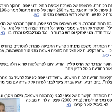
ת הכותרת: פרצופה של מערכת אכיפת החוק:
דני יופה
, החוקר המרכז
חדש במשפט
נתניהו
-
כאן
.
תבה תחת הכותרת: מופע האימים של
דני יופה
, החוקר המרכזי של
הדס
לי", חטפתי על הראש מ
מני יצחקי
על חקירה קצרה מדי של נהגו של
י
חדד
:
מני יצחקי
ו
כורש ברנור
היו נגד
מנדלבליט
ומרדו בו -
כאן
חת הכותרת: משפט
נתניהו
כיוון שהפרקליטות לא הצליחה להוכיח אשמת
נתניהו
? המשמעות, אם
-
כאן
.
חוקר המרכזי של
הדס קליין
, הודיע היום לפרקליטות שהוא חלה בשפע
ור ההודעה בוטל הדיון מחר.
קליטות הודיעה לבית המשפט שהעד
דני יופה
לא יוכל להעיד גם מחר
לח״. ביום רביעי תגיע גברת
ציפי לבני
לעדות על קשריה עם
נוני מו
ת הכותרת: הקשרים של
ציפי לבני
(בתמונה משמאל, צילום מסך)
ו
נו
פט
נתניהו
לעדות (בתיק 2000) שצפויה להיות מביכה
– לא
ביבי
? לא חוקרים -
כאן
.