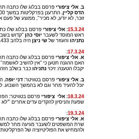
ב
.
אלי ציפורי
פרסם בבלוג שלו כתבה תח
הדס קליין
זוכר, לא יודע, לא מכיר", ממוצע של פעם אחת ל-82 שניות! שיא 
15.3.24
:
אלי ציפור
י פרסם בבלוג שלו כ
ראש המוסד לשעבר
יוסי כהן
"קדוש בשבי
נתניהו
והעוזר של
שי ניצן
היה בלהב 433. עו"ד
:
17.3.24
א
.
אלי ציפורי
פרסם בבלוג שלו כתבה ת
האם ההגנה תטען כי "אין להשיב לאשמה" 
יקבלו הטענה: זיכוי
נתניהו
כבר בשלב הזה 
ב
.
אלי ציפור
י פרסם בטוויטר:
דני יופה
, ה
יוכל להעיד מחר וגם לא בהמשך השבוע. לא
18.3.24
:
אלי ציפורי
פרסם בטוויטר: הפר
שפעת והניסיון להקדים עדים אחרים ״לא צ
:
19.3.24
א
.
אלי ציפורי
פרסם בבלוג שלו כתבה תח
שרת המשפטים לשעבר מגיעה מחר
למש
ולהמחיש את הפוליטיזציה של הפרקליטות 