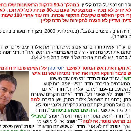
וקר המרכזי של
הדס קליין
:
במהלך כ-90 הדקות הראשונות שלו ב
הנגדית הוא אמר כ-70(!) פעם לא זוכר, לא יודע, לא מכיר - ממוצע של פעם בכ-80 ש
מכיר. בכך קבע יופה שיא חדש מבין חוקרי תיקי האלפים שקיבל
היה הרבה פעמים בלהב". (בנוגע לתיק 2000,
ניצן
היה מעורב בהפי
 בשוחד).
ט
. עו״ד
עמית חדד
ברמז עבה: מי שתדרך את
אלדד יניב
על כך שיהפ
טתם את תיקי
נתניהו
- היה
כורש ברנור
- אז ראש יאח״ה.
דני יופה
מ
.
ברנור
יגיע לעדות ארוכה של 4 ימים החל מ-8.4.24.
 לא חקרו את ראש המוסד לשעבר
יוסי כהן
על השימוש בדירת המי
ש
ציבור ודווקא חקרו את יאיר נתניהו שאיננו איש
דוש
״. עו״ד
עמית חדד
: "מי היה עוד מישהו
ו מתארחים בדירה".
חדד
: "מי?"
יופה
: "זה קטע
". השופט
בר-עם
: "מדבר על זהות".
חדד
: "אתם
?"
יופה
: "לא שאני יודע".
חדד
: "אתם חוקרים שאזרח
כהן,
(בתמונה משמאל, צילום מסך), ישן בדירה.
למה
טים על המלון, לקחתם נהג לחקירה, ולגבי
יוסי
לא
יר להגיד את שמו.
היה שם משהו ביטחוני"
.
חדד
:
ת".
חדד
: "ראש מוסד זו דמות ידועה".
יופה
: "
בשבילי
ב מראש מוסד. אז למה
?"
יופה
: "אין לי מושג מי
עץ".
יופה
: "זה לא אני".
חדד
: "טשטשתם הודעות".
יופה
: "היה פיצול 