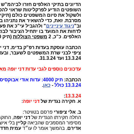
הדיונים בתיקי האלפים חזרו לביהמ"ש 
מסרבת. זאת, כדי להשאיר את נתניהו ב
וב"
ניגוד עיניינים
" ולהגביל עי"כ את פע
לדחות את המועד בו יתחיל הציבור לבוא
האלפים. כ"כ, 2
משפטי הצוללות
(תיק 3000) ממשיכים גם הם.
הכתבה עוסקת בעדות רפ"ק בדימ. דני יו
ציפי לבני
שרת המשפטים לשעבר, ובעדכ
13.3.24 ועד 31.3.24.
עדכונים נוספים לגבי עדות דני יופה מאפריל 2024 בתחתית
הכתבה:
13.3.24 כולל
-
כאן
.
:
13.3.24
א
.
חקירה נגדית של
דני יופה
:
ב
.
אלי ציפורי
פרסם בטוויטר:
החלה חקירתו הנגדית של
דני יופה
, החוק
מסיפור המסמכים שהביאה
קליין
בלי אישו
אדירם
. בהמשך אומר לו עו״ד
עמית חדד