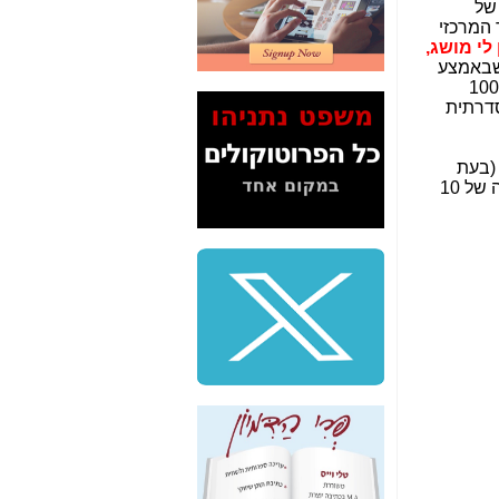
של
2" על תעלולי השר
 המרכזי
משה כחלון -
כאן
ין לי מושג,
ן שבאמצע
המשך חשיפת הבלוף
התרענן במשך 100
ששמו "מהפיכת
דרתית
הסלולר" ואיך מסרסים
את הנתונים לציבור -
כאן
בעת
גם שותף בחברה), תמורת דמי חתימה של 10
סיכום ביקור בסיליקון
ואלי - למה 3 הגדולות
משקיעות ומפתחות
באותם תחומים -
כאן
שלמה פילבר (עד
לאחרונה מנכ"ל משרד
התקשורת) - עד
מדינה? הצחקתם
אותי! -
כאן
"יש אפליה בחקירה"?
חשיפה: למה השר
משה כחלון לא נחקר
עד היום? -
כאן