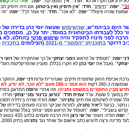
 לא יודע אם חקרו או לא".
חדד
: "איך מפצלים?"
יופה
: "
אולי היה קשו
ני
".
יופה
: "
חיסיון
".
חדד
: "
אין חיסיון ואין ביטחון
. אם היה חיסיון חברי
 שמעת שהיה פיצול?"
יופה
: "לא זוכר".
חדד
: "מי אמר לך?"
יופה
: "זה 
שר היום בביהמ"ש,
שהשימוש
שעשה יוסי כהן בדירה של 
 כלל לעבודתו הביטחונית במוסד. יתר על כן, מסמכים מ
רבה לפני מינויו לתפקיד והיה
שימוש פרטי
בהחלט, לא בי
ביב דרוקר
בתוכניתו "המקור" מ-2021
(הצילומים
בתכנית
ה
ני יופה
: "חטפתי על הראש מ
מני יצחקי
על כך שהחקירה של
רועי רו
יצחקי
". (אבל את
יוסי כהן
לא חקרו בכלל). מעניין שהפרקליטות העלי
רכת אכיפת החוק שתופרת תיקים: שערוריית עדות
דני יופה
, החוקר 
נמשכה כ-260 דקות
הוא אמר כ-190 פעם "לא זוכר, לא יודע, 
וזה אחרי ש
יופה
התרענן בפרק
עמית חדד
: "
כורש
,
ברנור
ו
מני יצחקי
מרדו
בגלל שמרח לשיטתם את תיקי
נתניהו
".
יופה
הודה שהיה ביחידה תסכול
נחקר, בניגוד ל
יאיר נתניה
ו, למרות שביקר הרבה פעמים בדירתו של
 קדוש בשבילי".
יופה
: "חטפתי על הראש ממני יצחקי בגלל שהעדות ש
.
יופה
הודה: העוזר של
שי ניצן
היה הרבה פעמים בלהב 433
עד מדינה ורצה להגיש כתב אישום על שוחד נגד
נתניהו
בתיק 2000.