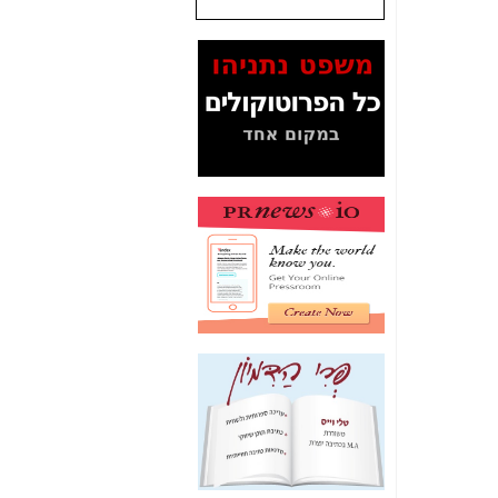
המסמכים בנושא בזק-
Yes (תיק 4000)
מוכיחים "תפירת תיק"
לאיש הלא נכון! -
כאן
עובדות ומסמכים
המוסתרים מהציבור:
האם ביבי כשר
תקשורת עזר לקב'
בזק? -
כאן
מה מקור ה-Fake
News שהביא לתפירת
תיק לביבי והעלמת
החשודים הנכונים -
כאן
אחת הרגליים של "תיק
4000 התפור"
התמוטטה היום
בניצחון (כפול) של בזק
-
כאן
איך כתבות מפנקות
הפכו לפתע לטובת