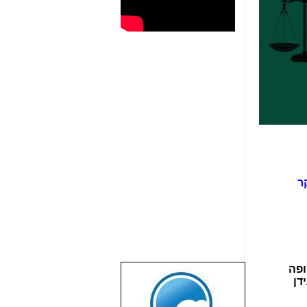
 מ-11.3.24 ועד בוקר
ופה
שבוע טוב לכל
דן
הגולשים באשר
הם!!!