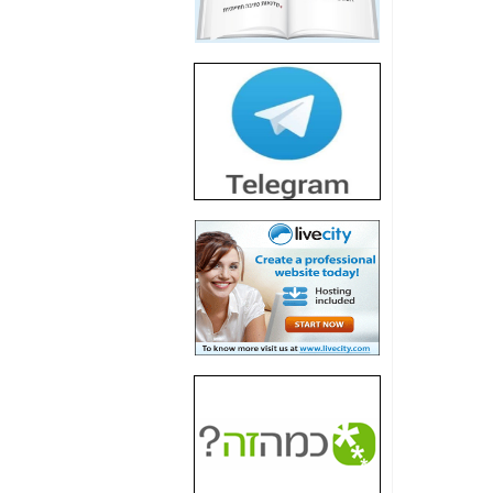
חשיפת חשד לשחיתות
הדומה לזו של "תיק
4000" אך בתחום
הסלולר -
כאן
חשיפת מה שלא
רוצים שתדעו בעניין
פריסת אנלימיטד
(בניחוח בלתי נסבל) -
כאן
חשיפה: איוב קרא
אישר לקבוצת סלקום
בדיוק מה שביבי אישר
ל-Yes ולבזק -
כאן
האם השר איוב קרא
היה צריך בכלל לחתום
על האישור, שנתן
לקבוצת סלקום? -
כאן
האם ביבי וקרא קבלו
בכלל תמורה עבור
ההטבות הרגולטוריות
שנתנו לסלקום? -
כאן