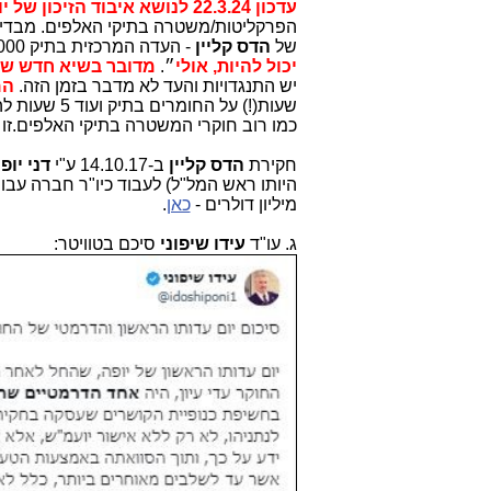
עדכון 22.3.24 לנושא איבוד הזיכון של יופה
הפרקליטות/משטרה בתיקי האלפים. מבדי
של
הדס קליין
- העדה המרכזית בתיק 1000 - עולה כי
יכול להיות, אולי
״.
מדובר בשיא חדש של פעם 
יש התנגדויות והעד לא מדבר בזמן הזה.
המ
שעות(!) על החומרים בתיק ועוד 5 שעות להכנה על החקירה הנגדית. ולמרות הרענון הארוך
כמו רוב חוקרי המשטרה בתיקי האלפים.זו
חקירת
הדס קליין
ב-14.10.17 ע"י
דני יופ
היותו ראש המל"ל) לעבוד כיו"ר חברה עבו
מיליון דולרים -
כאן
.
ג. עו"ד
עידו שיפוני
סיכם בטוויטר: