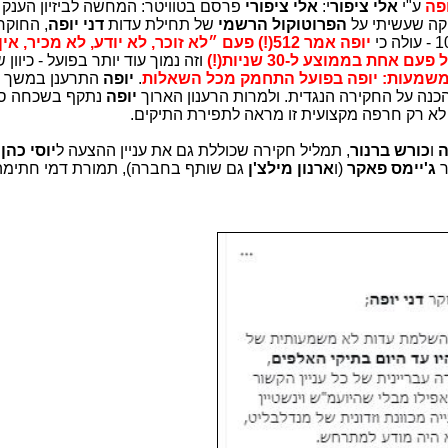
ע"י
אלי ציפור
י:
אלי ציפורי
פרסם בטוויטר: המחשה לביזיון הענק 
קה שעשיתי על
הפרוטוקול
הרשמי
של תחילת עדות
דני יופה
, החוקר
יופה אמר 512(!) פעם ״לא זוכר, לא יודע, לא מכיר, א
אחת בממוצע ל-30 שניות(!)
וזה נמוך עוד יותר בפועל - כיוו
שמעות: יופה בפועל התחמק מכל השאלות
.
יופה
יופה
נתקף בשכחה ס
 לא רק חרפה מקצועית זו מראה לתפירת התיקים.
ה
ו
כורש ברנור
, תמליל חקירה שכוללת גם את עניין ההצעה ל
יוסי כהן
(
ר
ג'יימס פאקר
(ו
ארנון מילצ'ן