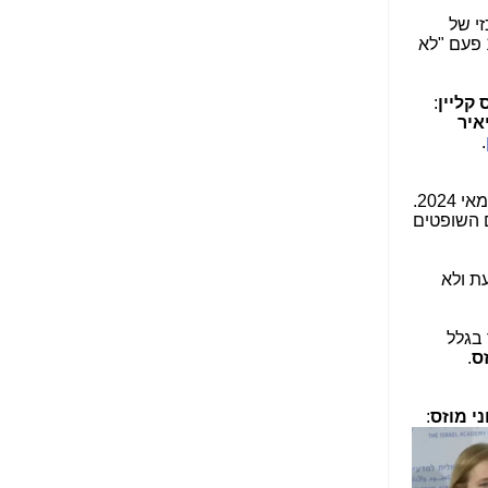
הנאה שהיא מיסודות
י של
עבירת השוחד? -
כאן
, התרענן בפרקליטות במשך 100 שעות על עדותו אבל במשך 260 דקות של עדותו אתמול אמר כ-190 פעם "לא
שערוריית הקנס הענק
על בזק וחשיפת
 קליין
:
"תעודת הביטוח" של
איר
נתניהו בתיק 4000 -
.
כאן
ערוץ 20: "תיק תפור":
: פרשת התביעה עומדת להסתיים בחודש מאי 2024.
אבי וייס חושף את
 השופטים
מחדלי "תיק 4000" -
כאן
ת ולא
התבלבלתם: גיא פלד
הפך את כחלון, גבאי
ואילת לחשודים
 בגלל
המרכזיים בתיק 4000 -
זס
.
כאן
פצצות בתיק 4000:
ני מוזס
:
האם היו בכלל
התנגדויות למיזוג
בזק-יס? -
כאן