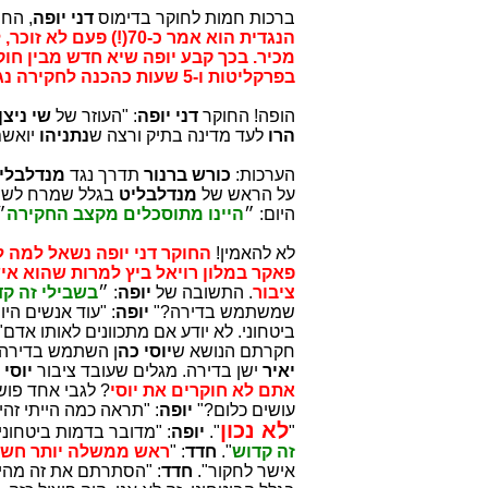
ברכות חמות לחוקר בדימוס
דני יופה
, הח
בפרקליטות ו-5 שעות כהכנה לחקירה נגדית. ועדיין לא הגענו לחקירות של הדס קליין.
הופה! החוקר
דני יופה
: "העוזר של
שי ניצן
הרו
לעד מדינה בתיק ורצה ש
נתניהו
יואשם
הערכות:
כורש ברנור
תדרך נגד
מנדלבלי
על הראש של
מנדלבליט
בגלל שמרח לשי
היום: ״
היינו מתוסכלים מקצב החקירה
״
לא להאמין!
החוקר דני יופה נשאל למה
פאקר במלון רויאל ביץ למרות שהוא אי
ציבור
. התשובה של
יופה
: ״
בשבילי זה ק
שמשתמש בדירה?"
יופה
: "עוד אנשים הי
ביטחוני. לא יודע אם מתכוונים לאותו אדם
חקרתם הנושא ש
יוסי כה
ן השתמש בדירה
יאיר
ישן בדירה. מגלים שעובד ציבור
יוסי 
אתם לא חוקרים את יוסי
? לגבי אחד פוש
עושים כלום?"
יופה
: "תראה כמה הייתי זה
לא
נכון
"
".
יופה
: "מדובר בדמות ביטחוני
זה קדוש
".
חדד
: "
ראש ממשלה יותר חשו
אישר לחקור".
חדד
: "הסתרתם את זה מהיו