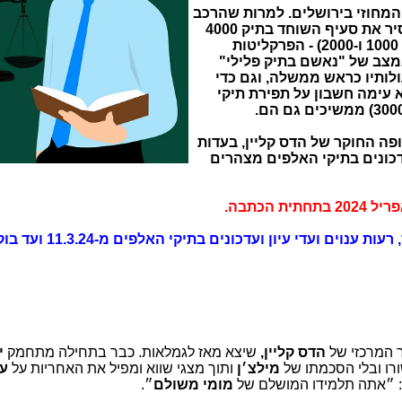
המחוזי בירושלים. למרות שהרכב
השופטים הודיע לפרקליטות שראוי להסיר את סעיף השוחד בתיק 4000
ולשקול את סיום המשפטים כולם (תיקי 1000 ו-2000) - הפרקליטות
מצב של "נאשם בתיק פלילי"
ולותיו כראש ממשלה, וגם כדי
 עימה חשבון על תפירת תיקי
פה החוקר של הדס קליין, בעדות
ונים בתיקי האלפים מצהרים
 הכתבה.
תיק 4000: עדות אודי אבוקסיס, רעות ענוים ועדי עיון ועדכונים בתיקי האלפים
ר המרכזי של
הדס קליין,
שיצא מאז לגמלאות. כבר בתחילה מתחמק
י
רו ובלי הסכמתו של
מילצ׳ן
ותוך מצגי שווא ומפיל את האחריות על
עי
: ״אתה תלמידו המושלם של
מומי משולם
״.