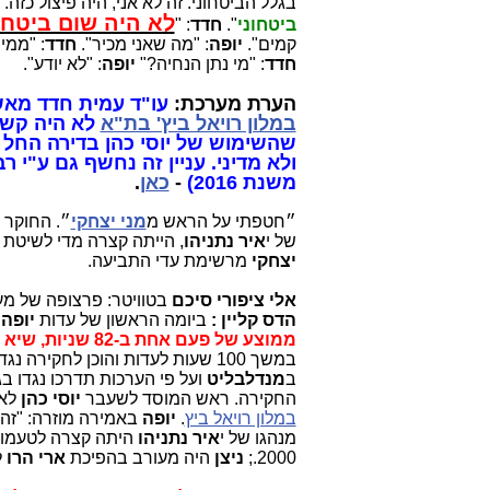
בגלל הביטחוני. זה לא אני, היה פיצול כזה.
לא היה שום ביטחו
ביטחוני
".
חדד
: "
קמים".
יופה
: "מה שאני מכיר".
חדד
: "ממי
חדד
: "מי נתן הנחיה?"
יופה
: "לא יודע".
הערת מערכת:
עו"ד עמית חדד מא
במלון רויאל ביץ' בת"א
לא היה קשור
שהשימוש של יוסי כהן בדירה החל ה
ולא מדיני. עניין זה נחשף גם ע"י ר
משנת 2016)
-
כאן
.
״חטפתי על הראש מ
מני יצחקי
״. החוקר
ד
של י
איר נתניהו
, הייתה קצרה מדי לשיטת
יצחקי
מרשימת עדי התביעה.
אלי ציפורי סיכם
בטוויטר: פרצופה של מע
הדס קליין :
ביומה הראשון של עדות
יופה
ש
ממוצע של פעם אחת ב-82 שניות, שיא חדש מבין החוקרים במשפט נתניהו.
במשך 100 שעות לעדות והוכן לחקירה נגדית במשך 5 שעות. עו"ד
ב
מנדלבליט
ועל פי הערכות תדרכו נגדו 
החקירה. ראש המוסד לשעבר
יוסי כהן
לא 
במלון רויאל ביץ
.
יופה
באמירה מוזרה: "זה
מנהגו של י
איר נתניהו
היתה קצרה לטעמו"
2000.;
ניצן
היה מעורב בהפיכת
ארי הרו
ל