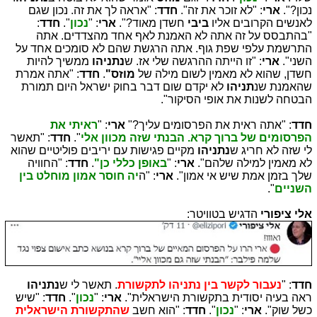
נכון?".
ארי
: "לא זוכר את זה".
חדד
: "אראה לך את זה. נכון שגם
לאנשים הקרובים אליו
ביבי
חשדן מאוד?".
ארי
: "
נכון
".
חדד
:
"בהתבסס על זה אתה לא האמנת לאף אחד מהצדדים. אתה
התרשמת עלפי שפת גוף. אתה הרגשת שהם לא סומכים אחד על
השני".
ארי
: "זו הייתה ההרגשה שלי אז. ש
נתניהו
ממשיך להיות
חשדן, שהוא לא מאמין לשום מילה של
מוזס"
.
חדד
: "אתה אמרת
שהאמנת שנ
תניהו
לא יקדם שום דבר בחוק ישראל היום תמורת
הבטחה לשנות את אופי הסיקור".
חדד
: "אתה ראית את הפרסומים עליך?"
ארי
: "
ראיתי את
הפרסומים של ברוך קרא. הבנתי שזה מכוון אלי
".
חדד
: "תאשר
לי שזה לא חריג ש
נתניהו
מקיים פגישות עם יריבים פוליטיים שהוא
לא מאמין למילה שלהם".
ארי
: "
באופן כללי כן"
.
חדד
: "החוויה
שלך בזמן אמת שיש אי אמון".
ארי
: "ה
יה חוסר אמון מוחלט בין
השניים
".
אלי ציפורי
הדגיש בטוויטר:
חדד
: "
נעבור לקשר בין נתניהו לתקשורת
. תאשר לי ש
נתניהו
ראה בעיה יסודית בתקשורת הישראלית".
ארי
: "
נכון
".
חדד
: "שיש
כשל שוק".
ארי
: "
נכון
".
חדד
: "הוא חשב
שהתקשורת הישראלית