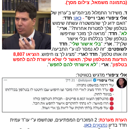
(בתמונה משמאל, צילום מסך).
ד.
משידור התמלול מביהמ"ש ב"ערוץ של
אלי ציפורי
ו
אבי וייס"
-
כאן
:
חדד
:
"האם ידוע לך שהמשטרה עשתה שימוש
בטלפון שלך למטרות אחרות?".
ארי
:"
לא
".
חדד
: "מראה לך מזכר שחיפשו
בטלפון שלך בכללותו ובלי אישור
שלך?".
ארי
: "
בלי אישור שלי
".
חדד
לשופטים
: "זה לא נמסר לנו ע"י התביעה.
זה אותו טלפון".
חדד
ל
ארי
: "מציג לך צו חיפוש.
הוציאו 8,807
הודעות מהטלפון שלך. תאשר לי שלא אישרת להם לחפש
בטלפון
".
ארי
: "
לא אישרתי להם לחפש
".
אלי ציפורי
מדגיש בטוויטר:
הערת מערכת
: 2 המזכרים המפתיעים, שנחשפו ע"י עו"ד עמית
חדד בדיון
נמצאים
כאן
.