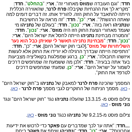
חדד
: "וגם העובדה ש
מוזס
מאחורי זה".
ארי
: "
בהחלט
".
חדד
:
"מקריא לך את ההנחיות שקיבלה
פרח לרנר
, שהאווירה הכללית
הייתה להתאבד על החוק הזה. להוריד אותו. זה דברים דומים למה
שאתה הרגשת?".
ארי
: "
כן
".
חדד
: "זה מראה על החשיבות
ש
נתניהו
ראה בזה".
ארי
: "
נכון
".
חדד
: "בעולם של
נתניהו
מי
שעמד מאחורי הצעת החוק הזו היה
מוזס
".
ארי
: "
נכון
".
חדד
:
"והמטרה מבחינת
נתניהו
הייתה לחסל את ישראל היום".
ארי
:
"
נכון
".
חדד
: "
מבחינת נתניהו תאשר לי שאיתן כבל הוא נער
השליחויות של מוזס
".[לגבי חוק ישראל היום].
ארי
: "כן".
חדד
:
"התפיסה הייתה שבדרך הרגילה לא יורידו את החוק אלא לעשות
איזשהו תחבולה".
ארי
: "
כן
. ברגע שמפלגות בקואליציה מצביעות
בעד אתה בבעיה".
חדד
: "ולכן מה ששמעת זה שמחפשים דרכים
לשמור על ישראל היום".
ארי
: "
כן
. שמעתי שמחפשים דרכים
לטרפד את החוק".
המסמך שהכינה
פרח לרנר
למאבק של
נתניהו
ב"חוק ישראל היום"
-
כאן
. מסמך הניתוח של החוקרים לגבי מסמך
פרח לרנר
-
כאן
.
צילום פוסט מ- 13.3.15 שהעלה
נתניהו
נגד "חוק ישראל היום" ונגד
נוני מוזס
-
כאן
.
צילום פוסט מ-9.2.15 של
נתניהו
כנגד
נוני מוזס
-
כאן
.
.
...חדד
: "אתה ער לכך שמדברים עם
פאקר
כדי לרכוש את ידיעות
אחרונות?".
ארי
: "
כן
".
חדד
: "ו
נתניהו
שיתף את
פאקר
ביחס