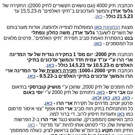
הכתבה: תיק 4000 (וגם נושאים הקשורים לתיק 2000): החקירה של
גלעד ארדן
והמשך העדכונים ב"תיקי האלפים" מ-15.5.23 עד
21.5.23
כולל
-
כאן
.
מצגת
הנמצאת
כאן
המומלצת לצפייה ולהפצה, אודות מעורבותם
של השרים לשעבר
גלעד ארדן
,
משה כחלון
ו
נפתלי
בנט
בהסתרת האמת סביב תפירת "תיקי האלפים". פרטים מלאים
וכל המסמכים -
כאן
.
הכתבה:
תיק 2000: יום מס' 1 בחקירה נגדית של עד המדינה
ארי הרו ע"י עו"ד עמית חדד והמשך עדכונים בתיקי
האלפים מ-10.5.23 עד 14.5.23 כולל -
כאן
.
הכתבה:
תיקי 2000 ו-1000:
חקירה ראשית
של עד המדינה ארי
הרו והמשך עדכונים בתיקי האלפים ב-9.5.23 -
כאן
.
לוח הזמנים של תיק 2000, שהוכן ע"י
מושיק קוברסקי
בתיאום
עם
אבי וייס -
כאן
.
ניתוחים של תיק 2000 ע"י
יוסי באום
-
כאן
,
כאן
,
כאן
ו
כאן
.
סרטון יוטיוב מדהים על חקירת
ארי הרו -
כאן
.
כל ההתנהלות בתיק הזה סביב
ארי הרו
אפוף "צווי איסור פרסום
כמו
כאן
ותעודות חיסיון לרוב.
די ברור למה.
כתב האישום (המפוברק), שהוגש כנגד
ארי הרו
ב-2 הפרשות
האישיות שלו, כדי לסחוט אותו להיות "עד מדינה" -
כאן
.
התיק הזה
תקוע
בביהמ"ש שלום בראשון לציון, כעולה מהמסמך