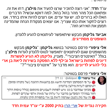
עו"ד
חדד
: "אני רוצה להזכיר שרצו להעיד את
מילצ'ן
, דחו את זה.
ופתאום הכל מהר מהר בהול בהול. למה דווקא עכשיו? הדברים
האלו לא ברורים לנו. יש עוד עדים. אנו רוצים להיות איתו בחדר. אנו
רוצים לחקור אותו כמו שצריך. אנו יוצאים מנקודת הנחה שהמדינה
תממן את האירוע הזה".
אביעד גליקמן
מבקש שיתאפשר לעיתונאים להגיע ללונדון.
השופטים מסתייגים
.
אלי ציפורי
פרסם בטוויטר בנושא
גליקמן:
"
גליקמן
מבקש
מהשופטים שגם לעיתונאים יתאפשר לטוס ללונדון לעדות
מילצ׳ן
בגלל ״האינטרס הציבורי״. מעניין,
גליקמן לא הגיע לעשרות
דיונים לפחות בישראל ובילף ללא הפסקה בשירות ליאת בן ארי
בלי להגיע לדיונים
. הוא מדבר על ״אינטרס ציבורי״?"
אלי ציפורי
פרסם בטוויטר:
חקירה נגדית של
ארי הרו
בתיק 2000 ע"י עו"ד עמית חדד