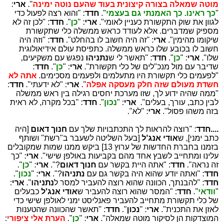
מוטה שמאלה בצורה קיצונית בעוד שהעם נוטה ימינה
".
ארי
:
"
כך ראינו. כך האמנתי גם בעצמי
".
חדד
: "והוא רצה לפעול כדי
לגוון את שוק התקשורת כעניין לאומי".
ארי
: "
כן
".
חדד
: "לכן זה לא
מספיק שמדברים. אלא לעודד כראש ממשלה כלי שתקשורת
שיקומו מהימין".
ארי
: "זה היה חשוב לו בהחלט".
חדד
: "וזה היה
חשוב לו בכובע שלו כראש ממשלה. כתפיסת עולם אידיאולוגית
שלו".
ארי
: "
כן
".
חדד
: "תאשר לי ש
נתניהו
נפגש עם משקיעים,
שדיבר עם מול מנכ"לים של כלי תקשורת".
ארי
: "
כן
".
חדד
:
"לפעמים כלי תקשורת היו מתעלמים ולפעמים מסכימים.
אתה לא
חשדת מעולם שזה חלק מעסקה אפלה
".
ארי
: "לא ידעתי".
חדד
:
"ממה שהיה ידוע לך, שזו מערכת יחסים רגילה בין ראש ממשלה
לבין כתב, עורך, בעלים".
ארי
: "
נכון
".
חדד
: "בכל מקרה, לא ראית
בזה משהו פסול".
ארי
: "לא".
....חדד
: "רוצה להראות לך התכתבויות שלך עם
חנוך דאום
[היה
כתב ימני], ש
אודי אנג'ל
[בעל השליטה לשעבר ב"רשת" ושותף
בזמנו בחברת החדשות של ערוץ 13] ביקש ממנו שמות שמקובלים
עלינו ומתחייב לשבץ אחד מהם בקביעות באולפן שישי".
ארי
: "כך
זה נראה".
חדד
: "אתה היית בקשר עם
חנוך דאום
?".
ארי
: "
כן
".
חדד
: "ואתה יודע שהוא היה בקשר גם עם
נתניהו
?".
ארי
: "
נכון
".
חדד
: "להבנתך, הכוונה שהוא רוצה להעביר למסר ל
נתניהו
".
ארי
:
"
וודאי
".
חדד
: "המסר שהוא רוצה להעביר ש
אודי אנג'ל
כבעלים
של כלי תקשורת מתחייב להעביר פאנליסט ימני לאולפן שישי כדי
לאזן את התכנית".
ארי
: "
נכון
".
חדד
: "תאשר שהכוונה שהטענות
המוצדקות הן לסיקור מוטה שמאלה".
ארי
: "
כן
".
הערת אלי ציפורי
: