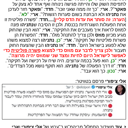
לתפיסת השוק שלו והייתה פגישה נינוחה ואף אחד לא צעק על
פאקר
"?.
ארי
: "כך זה ממה שאני זוכר".
חדד
: "ו
פאקר
חזר לעדכן
את
נתניהו
ולא הבחנת בשום סערות רגשות?".
ארי
: "
לא
".
[
הערה: זה סותר את
עדות הדס קליין
]
.....חדד
: "פשרה פוליטית זו
אחת הפעולות השגרתיות בכנסת. ולכן זו הסיבה ש
נתניהו
פונה
למוזס לראות איך מעכבים את החקיקה".
ארי
: "הוא הבין שהחוק
מגיע מכיוון
מוזס
ולכן צריך להתנהל מולו".
חדד
: "הפשרות הן
פשרות פוליטיות של חקיקה".
ארי
: "
כן
.
נתניהו
רצה למצוא משהו
שלא לפגוע בישראל היום".
חדד
: "אז
נתניהו
הבין שהצעת החוק
תעבור
ולכן צריך לדבר עם מוזס כדי למצוא
פשרה פוליטית
כדי
לאפשר לישראל היום לחיות ומצד שני שמוזס יהיה מרוצה
".
ארי
: "
כן
. הוא פעל בכמה ערוצים. היה שיח על רכישה ועל חקיקה".
חדד
: "זו דרך הפעולה של
נתניהו
. הוא תוקף נושא מכל הצדדים".
ארי
: "
נכון
. כך הוא עבד".
אלי ציפורי
פרסם בטוויטר:
ז.
עוד
משידור התמלול מביהמ"ש ב"ערוץ של
אלי ציפורי
ו
אבי