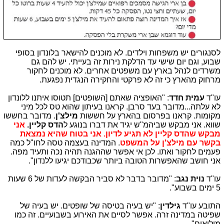
לסנגורים יש משפחות וילדים. לא מוכנים להישאר בלונדון בסופי
שבוע, וגם יום שישי עד הדלקת נירות זה בעייתי. יש להם גם
משרדים לנהל בארץ עם משפטים אחרים. לא מוכנים לחקור
מרחוק מהארץ כי זה לא פרקטי והחקירה הנגדית נפגעת.
עו"ד
עמית חדד
: "האופציה שאתם [השופטים] תטוסו איתנו ללונדון
לא עלתה...מדובר בעד סרבן. קראנו בעיתון שהוא טס לכל מיני
מקומות. קראנו בפרסום בהארץ על חששות
מילצ'ן
. מדובר בחששו
שווא. אני מבקש שביהמ"ש יגיד את דברו בנוגע ל
הדס קליין.
אני
מבקש שהדס קליין לא תגיע לדיון. אני בטוח שהיא נמצאת
בקשר עם מילצ'ן על המשפט
. המדינה בעצמה טסה לחו"ל כמה
פעמים לחקור ואתו. לכן אי אפשר שההגנה תהיה נכה ותעיד מפה.
אני חושב שהאפשרות הטובה ביותר שכבודכם יגיעו ללנדון".
עו"ד
נוית נגב
: "מדובר בדבר לא סביר הבקשה לעדות של 6 שעות
5 ימים בשבוע".
התובע עו"ד
גילדין
: "יש בעיה בטיסה של שופטים. יש בעיה של
שפיטה במדינה זרה. אפשר לסיים את האירוע בשבועיים. זה כמו
מילואים".