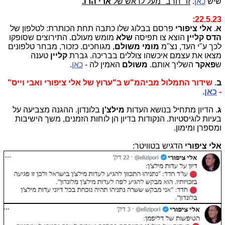
שיש
כאן
.
זו "חרב" מעל לראש של
ארי הרו.
22.5.23:
א
.
אלי ציפורי
פרסם בבלוג שלו כתבה תחת הכותרת: לטלפון של
הדס קליין
הוצא צו תפיסה
שלא
מומש מעולם. התירוצים שסופקו
לכך ע"י העד, נצ"מ
מומי משולם
, מגוחכים. כזכור, מבחר טלפונים
מצאו את עצמם איכשהו צוללים בבריכה. גברת
קליין
טענה
ש
פאקר
השליך אותם.
משולם
האמין לה -
כאן
.
ב
.
שידור התמלול מביהמ"ש ב"ערוץ של אלי ציפורי ואבי וייס"
-
כאן
.
ג
. הדיון מתחיל בנושא העדות
מילצ'ן
בלונדון. ההגנה מצביעה על
בעיות לוגיסטיות. הנקודות בדיון הן לוחות הזמנים, משך הישיבות
ומספרן ומימון.
אלי ציפורי
הדגיש בטוויטר: