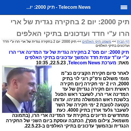
Telecom News - תיק 2000: יו...
תיק 2000: יום 2 בחקירה נגדית של ארי
הרו ע"י חדד ועדכונים בתיקי האלפים
דף הבית
>>
משפט תיקי האלפים
>> תיק 2000: יום 2 בחקירה נגדית של ארי הרו ע"י חדד
ועדכונים בתיקי האלפים
תיק 2000: יום מס' 2 בחקירה נגדית של עד המדינה ארי הרו
ע"י עו"ד עמית חדד והמשך עדכונים בתיקי האלפים
מאת:
מערכת
Telecom News
, 22.5.23, 10:35
לאחר סיום חקירת הקצינים נצ"מ
מומי משולם ורפ"ק רוני לוי בתיק
2000, היו 2 ימי חקירה (יום חקירה
ראשית ויום חקירה נגדית) של עד
המדינה ארי הרו, לשעבר ראש הסגל
בלשכת ראש הממשלה נתניהו. עדותו
נקטעה לטובת 2 ימי חקירה של השר
לשעבר גלעד ארדן בתיק 4000. כעת
מתחדשים הדיונים בחקירת עד המדינה ארי הרו, (בתמונה
משמאל, צילום מסך), הכתבה עוסקת ביום השני של החקירה
הנגדית ובהמשך עדכונים בתיקי האלפים ב-22.5.23.