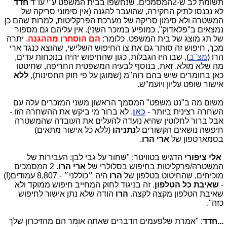
תשומת לב ש-2המסמכים, שנחשפו בבית המשפט ע"י עו"ד
חדד
לא נכנסו לתיק החקירה, שהועבר להגנה (אין סימוני סריקה של
המשטרה ולא סימון סריקה של מערכת הפרקליטות, למרות שהם כן
נמצאים ב"פלאדוק", כמופיע במזכר השני). אין עליהם גם מספור
של תג מוצג של בית המשפט. כלומר:
הם הוסתרו מההגנה
. יתרה
מכך, חיפוש זה סותר גם את צו החיפוש השלישי, שהוצא כנגד ארי
הרו (
מצ"ב
), שבו היו הגבלות, כגון שהחיפוש יהיה בנוכחות עדים,
מה שלא מולא. זאת, בנוסף לבעיה המשפטית החריפה, שחיטטו
כאן בחומרים שיש בהם רוה"מ (שמוגן על פי חוק החסינות),
ללא
אישור שופט עליון ויועמ"ש.
משום מה ב"נט משפט" המסמך הראשון משני המזכרים עלה עם
השחרה רצינית ביותר -
כאן
. לא ברור מי ביקש את ההשחרה הזו -
אבל ברור לחלוטין שהיא נועדה להעלים את העובדה שהמשטרה
חיפשה נושאים הקשורים ל
נתניהו
(ללא כל אישור מתאים)
בסמארטפון של
ארי הרו
.
אלי ציפורי
הדגיש בטוויטר: "שחור על גבי לבן: העבירות של
המשטרה/פרקליטות בחיפוש בסלולרי של
ארי הרו.
2 המסמכים
מוכיחים, שהחיטוט בטלפון של
הרו
היה ״כוללני״ - 8,807 עמודים(!)
-
שאיבת כל הטלפון
. זה בניגוד לחוק המחייב חיפוש ממוקד ולא
שאיבת הטלפון מקצה לקצה.
הרו
הודה שלא נתן אישור לחיפוש
כזה".
...חדד
: "אמרת שלפעמים הדברים שאתה אומר הם מהזיכרון שלך