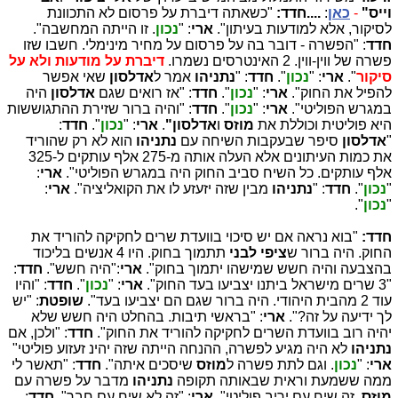
וייס"
-
כאן
:
....חדד:
"כשאתה דיברת על פרסום לא התכוונת
לסיקור, אלא למודעות בעיתון".
ארי
: "
נכון
. זו הייתה המחשבה".
חדד
: "הפשרה - דובר בה על פרסום על מחיר מינימלי. חשבו שזו
פשרה של ווין-ווין. 2 האינטרסים נשמרו.
דיברת על מודעות ולא על
סיקור
".
ארי
: "
נכון
".
חדד
: "
נתניהו
אמר ל
אדלסון
שאי אפשר
להפיל את החוק".
ארי
: "
נכון
".
חדד
: "אז רואים שגם
אדלסון
היה
במגרש הפוליטי".
ארי
: "
נכון
".
חדד
: "והיה ברור שזירת ההתגוששות
היא פוליטית וכוללת את
מוזס
ו
אדלסון"
.
ארי
: "
נכון
".
חדד
:
"
אדלסון
סיפר שבעקבות השיחה עם
נתניהו
הוא לא רק שהוריד
את כמות העיתונים אלא העלה אותה מ-275 אלף עותקים ל-325
אלף עותקים. כל השיח סביב החוק היה במגרש הפוליטי".
ארי
:
"
נכון
".
חדד
: "
נתניהו
מבין שזה יזעזע לו את הקואליציה".
ארי
:
"
נכון
".
חדד:
"בוא נראה אם יש סיכוי בוועדת שרים לחקיקה להוריד את
החוק. היה ברור ש
ציפי לבני
תתמוך בחוק. היו 4 אנשים בליכוד
בהצבעה והיה חשש שמישהו יתמוך בחוק".
ארי
:"היה חשש".
חדד
:
"3 שרים מישראל ביתנו יצביעו בעד החוק".
ארי
: "
נכון
".
חדד
: "והיו
עוד 2 מהבית היהודי. היה ברור שגם הם יצביעו בעד".
שופטת
: "יש
לך ידיעה על זה?".
ארי
: "בראשי תיבות. בהחלט היה חשש שלא
יהיה רוב בוועדת השרים לחקיקה להוריד את החוק".
חדד
: "ולכן, אם
נתניהו
לא היה מגיע לפשרה, ההנחה הייתה שזה יהינ זעזוע פוליטי"
ארי
: "
נכון
. וגם לתת פשרה ל
מוזס
שיסכים איתה".
חדד
: "תאשר לי
ממה ששמעת וראית שבאותה תקופה
נתניהו
מדבר על פשרה עם
מוזס
. זה שיח עם יריב פוליטי".
ארי
: "זה לא שיח עם חבר".
חדד
: