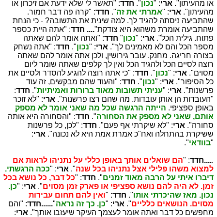
או מהעיתון".
ארי
: "
נכון
".
חדד
: "תאשר לי שלא ידעת אם זיכרון או
מהעיתון".
ארי
: "
אמרתי את זה
".
חדד
: "קרה פה דבר חמור.
שהתביעה ניסתה להגיד לך. למה שינית את התשובה? - כי הנחת
שהתביעה אומרת משהוא היא צודקת"
.... חדד
: "אתה היית כספר
פתוח. גילית הכל".
ארי
: "
נכון
"
חדד
: "ואתה אומר להם שאתה
מספר הכל והם לא מאמינים לך".
ארי
: "
נכון
".
חדד
: "אתה נשחק
בצורה חריגה. מחנק. עובר גירושין, ולכן אתה אומר להם שאתה
רוצה לסיים הכל ולהגיד הכל ואין לך קלפים שאתה שומר ליום
מסוים".
ארי
: "
נכון
".
חדד
: "כי אתה רוצה להגיע להסדר ולסיים את
כל הסיפור".
ארי
: "
נכון
".
חדד
: "והעוד שהם מבקשים, זה עוד
פרשנות".
ארי
: "
עניתי תשובות מאוד ברורות ואמיתיות
".
חדד
:
"העובדות הן אותן עובדות. מה שהם רצו פרשנות".
ארי
: "לא זוכר
באופן ספציפי.
הייתה הרגשה שכל מה שאני אומר לא מספק
אותם, שאני לא מספק את הסחורה
".
חדד
: "והסחורה היא אותה
סחורה".
ארי
: "לא שיקרתי אף פעם".
חדד
: "לכן, כל פרשנות
ששיקרת בהתחלה ואח"כ אמרת אמת היא לא נכונה".
ארי
:
"
בוודאי
".
.
....חדד
: "
הם שואלים אותך באופן כללי על נתניהו לראות אם
למצוא משהו פלילי אצל נתניהו בכל שנה
".
ארי
: "
ככה הרגשתי.
דיברו איתי על הרבה מאוד זמנים
".
חדד
: "
כל דבר, כל נושא בכל
זמן. לא היה להם נושא ספציפי או פארק זמן מסוים
".
ארי
: "
כן.
נכון. מאז שהיכרתי אותו
".
חדד
: "
ואין להם תחום עבירות
מסוים. הנושאים כלליים
".
ארי
: "
כן. כך זה נראה
"
......חדד
: "והם
מחפשים כל דבר ואתה אומר לעצמך העיקר שיעזבו אותך".
ארי
: