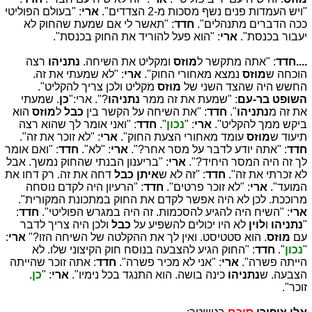
"ויש העמדות פנים נשף מסכות מ-2 הצדדים".
ארי
: "בעולם הפוליטי
ככה הדברים מתנהלים".
חדד
: "תאשר לי אם שמעת שהחוק לא
יעבור בכנסת".
ארי
: "הוא פעל להוריד את החוק בכנסת".
....חדד
: "אתה מתקשר ל
מוזס
ומקליט את השיחה.
נתניהו
רצה
הוכחה ש
מוזס
נמצא מאחורי החוק".
ארי
: "לא שמעתי את זה.
החשש היה שהצד השני של
מוזס
מקליט ולכן צריך להקליט".
השופט בר-עם
: "שמעת את זה ממר
נתניהו
?". ארי:"
כן
. שמעתי
את זה מ
נתניהו
".
חדד
: "את השיחה על הקשר בין
כבל
ל
מוזס
הוא
ביקש ממך להקליט".
ארי
: "
נכון
".
חדד
: "ואני אומר לך שהוא רצה
תיעוד ש
מוזס
עומד מאחורי הצעת החוק".
ארי
: "לא זוכר את זה".
חדד
: "אתה יודע לדבר על מסר אחר?".
ארי
: "לא".
חדד
: "ואם אומר
לך זה היה המסר היחיד?".
ארי
: "בריענון הבנתי שהחוק נמשך. אבל
לא זכרתי את זה".
חדד
: "זה לא ש
איתן כבל
דחה את זה. רק דחו את
המועד".
ארי
: "לא זוכר פרטים".
חדד
: "הרעיון היה לקדם נוסחה
מרוככת. לכן לא היה אפשר לקדם את החוק במתכונת המקורית".
ארי
: "השיח היה להגיע להסכמות. זה היה במגרש הפוליטי".
חדד
:
"
נתניהו
ו
לוין
לא היו יכולים להשפיע על
כבל
ולכן היה צריך לדבר
עם
מוזס
. הוא סטטיסט. ואין לך את ההקלטה של השיחה הזו?"
ארי
:
"
נכון
".
חדד
: "החוק הגיע להצבעה בנוסח חוק הקיצוני שלו. לא
הייתה פשרה".
ארי
: "אני לא מכיר פשרה".
חדד
: אתה זוכר שהייתה
הצבעה. ש
נתניהו
כינה בושה. הוא התנגד בכל נימיו".
ארי
: "
כן
.
זוכר".