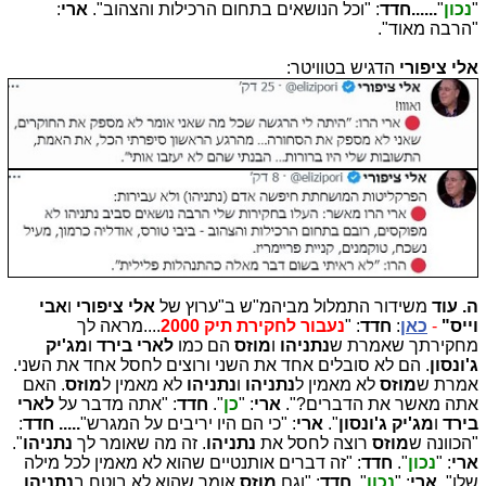
"
נכון
"
......חדד
: "וכל הנושאים בתחום הרכילות והצהוב".
ארי
:
"הרבה מאוד".
אלי ציפורי
הדגיש בטוויטר:
ה.
עוד
משידור התמלול מביהמ"ש ב"ערוץ של
אלי ציפורי
ו
אבי
וייס"
-
כאן
:
חדד
: "
נעבור לחקירת תיק 2000
....מראה לך
מחקירתך שאמרת ש
נתניהו
ו
מוזס
הם כמו
לארי בירד
ו
מג'יק
ג'ונסון
. הם לא סובלים אחד את השני ורוצים לחסל אחד את השני.
אמרת ש
מוזס
לא מאמין ל
נתניהו
ו
נתניהו
לא מאמין ל
מוזס
. האם
אתה מאשר את הדברים?".
ארי
: "
כן
".
חדד
: "אתה מדבר על
לארי
בירד
ו
מג'יק ג'ונסון
".
ארי
: "כי הם היו יריבים על המגרש"
..... חדד
:
"הכוונה ש
מוזס
רוצה לחסל את
נתניהו
. זה מה שאומר לך
נתניהו
".
ארי
: "
נכון
".
חדד
: "זה דברים אותנטיים שהוא לא מאמין לכל מילה
שלו".
ארי
: "
נכון
".
חדד
: "וגם
מוזס
אומר שהוא לא בוטח ב
נתניהו
.