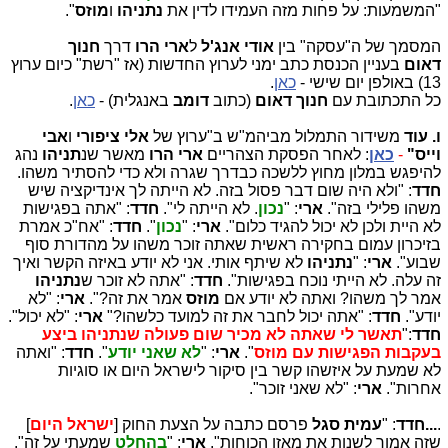
"המשמעות: על פחות מזה העמידו לדין את
נתניהו
ו
מוזס
".
המסמך של ה"עסקה" בין
אודי אנג'ל
ל
ארי הרו
דרך
חנוך
דאום
בעניין הכנסת כתב ימני לערוץ החדשות (אז "רשת" כיום ערוץ
13) באולפן יום שישי -
כאן
.
כל התכתובת עם
חנוך דאום
(כתוב
דומב
באנגלית) -
כאן
.
ו.
עוד
משידור התמלול מביהמ"ש ב"ערוץ של
אלי ציפורי
ו
אבי
וייס"
-
כאן
: לאחר הפסקת הצהריים
ארי הרו
מאשר שנ
תניהו
נהג
להיפגש במלון מחוץ ללשכה כבדרך שגרה ולא כדי להסתיר משהו.
חדד
: "ולא היה שום דבר פסול בזה. לא הייתה לך אינדיקציה שיש
משהו פלילי בזה".
ארי
: "
נכון
. לא הייתה לי".
חדד
: "אתה בפגישות
לא היית ולכן לא יכול להגיד כלום".
ארי
: "
נכון
".
חדד
: "אח"כ אמרת
בזיכרון עמום בחקירה ראשית שאתה זוכר משהו על מהדורת סוף
שבוע".
ארי
: "
נתניהו
לא שיתף אותי. אני לא יודע באיזה הקשר ואיך
זה עלה. לא הייתי נוכח בפגישות".
חדד
: "אתה לא זוכר ש
נתניהו
אמר לך משהו? ואתה לא יודע אם
מוזס
אמר את זה?".
ארי
: "לא
יודע".
חדד
: "אתה יכול לחבר את זה למועד כלשהו?"
ארי
: "לא יכול".
חדד
:"
תאשר לי שאתה לא מכיר שום פעולה שנתניהו ביצע
בעקבות הפגישות עם מוזס
".
ארי
: "
לא שאני יודע
".
חדד
: "ואתה
לא שמעת על איזשהו קשר בין סיקור לישראל היום או סוגיות
אחרות".
ארי
: "לא שאני זוכר".
.
...חדד
: "
עמית סגל
פרסם כתבה על הצעת החוק [
ישראל היום
]
שזה אמור לשנות את מאזן הכוחות".
ארי
: "
בהחלט
שמעתי על זה".