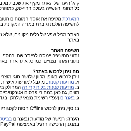
קהל היעד של האתר מקיף את שכבת מקבלי
כל תחומי העשייה בעולם ההיי-טק, כמפור
המערכת
מקיפה את אוסף המומחים הטובים
לחשיפה הולכת וגוברת במדיה המקוונת בי
האתר מכיל שפע של כלים מקוונים, שלא ני
באתר.
חשיפה האתר
נתוני החשיפה יימסרו לפי דרישה. בנוסף, 
נתוני האתר מצויים, כמו כל אתר אחר בארץ
מה ניתן לרכוש באתר?
ניתן לרכוש באופן מקוון שלושה סוגי מוצרים
א.
מודעות קטנות
. מוגבל למודעות אישיות של עד 70 תווים במחיר פת
ב.
מודעות קטנות בלוח קריירה
תווים, גם כאן במחירי פרסום אטרקטיביים.
ג.
באנרים
(עפ"י רשימת מצאי שלהלן, בגד
בנוסף, ניתן לרכוש Offline חסות לקטגוריות או לאתר כולו, כתוספת לבאנרים.
הערה
: רכישה של מודעות ובאנרים
בביטקו
במנגנון הרכישה הרגיל באמצעות PayPal.