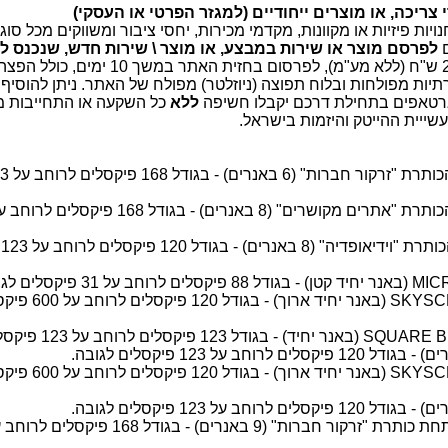
ריכה, או מוצרים ייחודיים (למגזר הפרטי או העסקי)
נויות פיזיות או מקוונות, מקדמי מכירות, יחסי ציבור ומשווקים מכל סוג
ם
לפרסם מוצר או שירות במבצע, או מוצר \ שירות חדש, שנכנס ל
לעשות זאת במחיר מבצע מיוחד של 2,000 ש"ח (ללא מע"מ), לפרסום בחזית האתר במשך 
ות מפולחות ובלוח תפוצה (ניוזלטר) מפולח של האתר. ניתן להוסיף 
רטאפים בתחילת דרכם יקבלו חשיפה
ללא
כל השקעה או התחייבות מ
ייית ההייטק והיזמות בישראל.
באנרים בדף הבית- תפריט שמאלי תח
ב
באנר בדף הבית- תפריט אמצעי- SKYSCRAPER (באנר יחיד 
באנר בדף הבית- תפריט אמצעי- SKYSCRAPER (באנר יחיד 