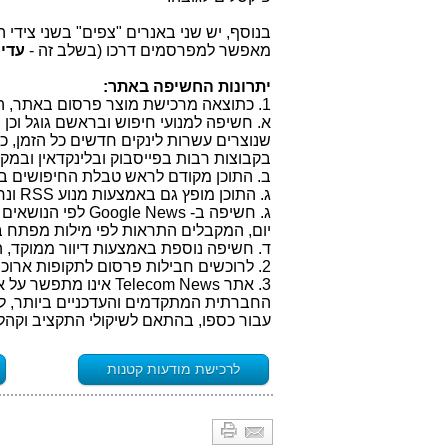
בנוסף, יש שני באנרים "צפים" בשני צידי 
מאפשר למפרסמים דרכו (בשלב זה -
עדיי
יתרונות החשיפה באתר:
1. כתוצאה מרכישת מוצר פרסום באתר, המפרסם מקבל מספר הטבות ייחודיות ובהן:
א. חשיפה למנועי חיפוש ובראשם גוגל וכן
שנוצרים עשרות לינקים חדשים כל הזמן, 
בקבוצות רבות בפייסבוק ובלינקדאין ובמ
ב. התוכן מקודם לראש טבלת החיפושים בג
ג. התוכן מופץ גם באמצעות מנוע RSS ונחשף לגולשים באתרים רבים אחרים, גם מתחרים.
יום, המקבלים התראות לפי מילות מפתח 
ד. חשיפה נוספת באמצעות דיוור ממוקד, הנשלח מהאתר
2. לרוכשים חבילות פרסום לתקופות ארוכות תוצענה הטבות נוספות, בהתאם לצרכים הייחודיים של כל מפרסם.
3. אתר Telecom News 
החברתית המתקדמים והעדכניים ביותר, לט
עבור כספו, בהתאם לשיקולי התקציב וקה
לרכישת מודעות קטנות