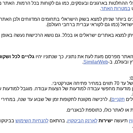
 ההחלטות בארגונים ובעסקים, כמו גם לקוחות בכל הרמות. האתר 
ט
במטרות האתר
.
 ביותר שניתן למצא בשוק הישראלי בתחומים המדווחים ולכן האתר זו
שראל (כמו גם לקוראי עברית ברחבי העולם).
תן למצא באתרים ישראלים או בכלל. גם נושא הרכישות נעשה באופן מ
האתר מפרסם מעת לעת את נתוניו, כך שנתוניו יהיו
גלויים לכל ושקו
 ובעולם, ב-
SimilarWeb
.
:
יחה אטרקטיבי.
לים
תקניים
), לרכישה מקוונת לתקופות זמן של שבוע עד שנה, במחירי
ין
תיעשה
ישירות
לארנק הביטקוין
, בהתאם
להנחיות השימוש
בביטקוין