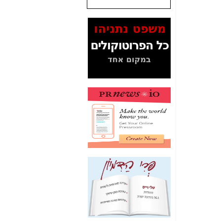
שנתנו לסלקום? -
כאן
המסמכים בנושא בזק-
Yes (תיק 4000)
מוכיחים "תפירת תיק"
לאיש הלא נכון! -
כאן
עובדות ומסמכים
המוסתרים מהציבור:
האם ביבי כשר
תקשורת עזר לקב'
בזק? -
כאן
מה מקור ה-Fake
News שהביא לתפירת
תיק לביבי והעלמת
החשודים הנכונים -
כאן
אחת הרגליים של "תיק
4000 התפור"
התמוטטה היום
בניצחון (כפול) של בזק
-
כאן
איך כתבות מפנקות