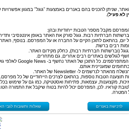
האתר, שניתן להכניס בהם באנרים באמצעות "גוגל" במגוון אפשרויות ש
ן לא פעיל
).
 ברשתות חברתיות רבות. גוגל סורק את האתר באופן אינטנסיבי ותדיר,
כל יום, בהתאם לתוכן הקיים על החברה או על המפרסם. בנוסף, האתר
קומות רבים ברשת.
וגל (וברשתות חברתיות רבות), כחלק מקידום האתר.
ג. חשיפה ב- Google News לפי הנושאים המתפרסמים. כל התוכ
בתחומים שמעניינית אותם.
 לנרשמים ל- Newsletter של האתר.
אינו מתפשר על איכות, מקצוענות, עצמאות, פתיחות ואסטטיקה, כמו גם על שימוש בכ
ובת קוראיו. לכן, המפרסם יכול להיות בטוח שיקבל את התמורה הטוב
ל המטרה.
לרכישת באנרים
שאלות ותשובות לגבי הא