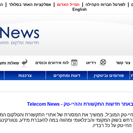
|
|
|
|
לפורטל חברות הקהילה
המייל האדום
אפלקציות האתר בסלולר
הר
English
צור קשר
וידיאו
לוח אירועים וכנסים
שאלות ותשו
פורומים וביטקוין
דעות ומחקרים
צרכנות
שות התקשורת וההיי-טק - Telecom News
ר התקשורת וההיי-טק המוביל, ממשיך את המסורת של אתרי התקשורת והטלקום ה
ש בשוק המקומי והבינלאומי ומהווה במה להעברת מידע, נטוורקינג 
ההי-טק על כל רבדיו.