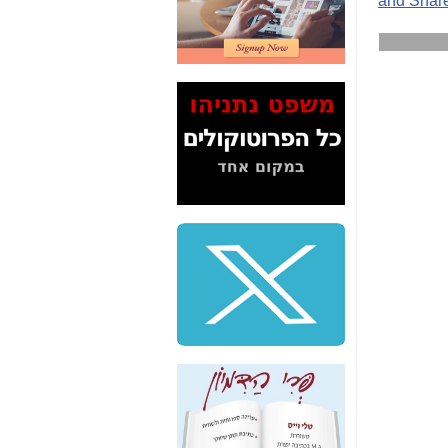
דיין לא פרסמה ב"ערוץ
2" על תעלולי השר
משה כחלון -
כאן
המשך חשיפת הבלוף
ששמו "מהפיכת
הסלולר" ואיך מסרסים
את הנתונים לציבור -
כאן
סיכום ביקור בסיליקון
ואלי - למה 3 הגדולות
משקיעות ומפתחות
באותם תחומים -
כאן
שלמה פילבר (עד
לאחרונה מנכ"ל משרד
התקשורת) - עד
מדינה? הצחקתם
אותי! -
כאן
"יש אפליה בחקירה"?
חשיפה: למה השר
משה כחלון לא נחקר
עד היום? -
כאן