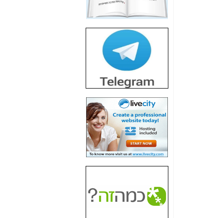
חשיפת חשד לשחיתות
הדומה לזו של "תיק
4000" אך בתחום
הסלולר -
כאן
חשיפת מה שלא
רוצים שתדעו בעניין
פריסת אנלימיטד
(בניחוח בלתי נסבל) -
כאן
חשיפה: איוב קרא
אישר לקבוצת סלקום
בדיוק מה שביבי אישר
ל-Yes ולבזק -
כאן
האם השר איוב קרא
היה צריך בכלל לחתום
על האישור, שנתן
לקבוצת סלקום? -
כאן
האם ביבי וקרא קבלו
בכלל תמורה עבור
ההטבות הרגולטוריות