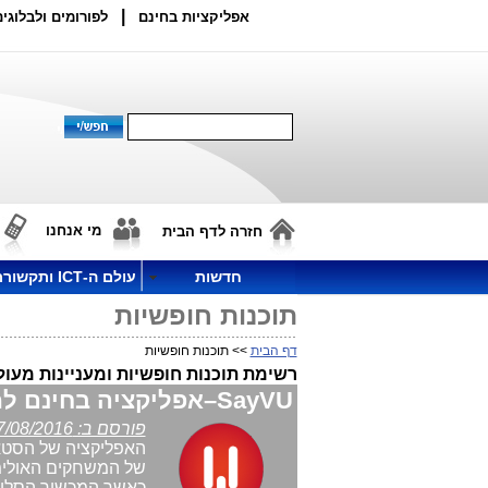
|
אפליקציות בחינם
לפורומים ולבלוגים
מי אנחנו
חזרה לדף הבית
חדשות
עולם ה-ICT ותקשורת
תוכנות חופשיות
דף הבית
>> תוכנות חופשיות
רשימת תוכנות חופשיות ומעניינות מעו
SayVU–אפליקציה בחינם למשלוח אות מצוקה למוקד חרום כשהסמארטפון נעול
פורסם ב: 07/08/2016
האפליקציה של הסטא
כאשר המכשיר הסלולרי נעול. s