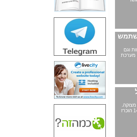
חשיפת חשד לשחיתות
הדומה לזו של "תיק
4000" אך בתחום
הסלולר -
כאן
חשיפת מה שלא
רוצים שתדעו בעניין
פריסת אנלימיטד
ת וגם
(בניחוח בלתי נסבל) -
: מערכת
כאן
חשיפה: איוב קרא
אישר לקבוצת סלקום
בדיוק מה שביבי אישר
ל-Yes ולבזק -
כאן
האם השר איוב קרא
היה צריך בכלל לחתום
מצוקה.
על האישור, שנתן
היא מזעיקה בעת חירום את כל ה'מוסקטרים' הנמצאים בטווח עד קילומטר אחד. ב-14.10.15 הוכרז
לקבוצת סלקום? -
כאן
האם ביבי וקרא קבלו
בכלל תמורה עבור
ההטבות הרגולטוריות