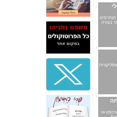
דיין לא פרסמה ב"ערוץ
2" על תעלולי השר
משה כחלון -
כאן
את 35 מיליארד הדולרים הנתרמים
המשך חשיפת הבלוף
פך בצורה
ששמו "מהפיכת
הסלולר" ואיך מסרסים
את הנתונים לציבור -
כאן
סיכום ביקור בסיליקון
ואלי - למה 3 הגדולות
משקיעות ומפתחות
באותם תחומים -
כאן
WonderVoic. שימוש במגוון אפליקציות
שלמה פילבר (עד
לאחרונה מנכ"ל משרד
התקשורת) - עד
מדינה? הצחקתם
אותי! -
כאן
"יש אפליה בחקירה"?
חשיפה: למה השר
משה כחלון לא נחקר
 כל מכשיר סמארטפון או
עד היום? -
כאן