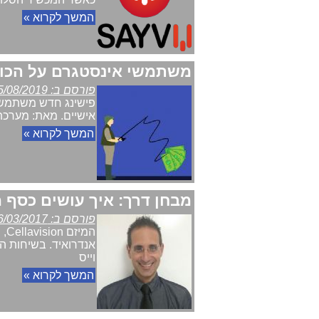
המשך לקרוא »
משתמשי אינסטגרם על הכוונ
פורסם ב: 25/08/2019
פישינג חדש משתמש ב
אישיים. מאת: מערכת lecom News
המשך לקרוא »
מבחן דרך: איך עושים כסף 
פורסם ב: 16/03/2017
המ
אנדרואיד. בשיחות ה
וייס
המשך לקרוא »