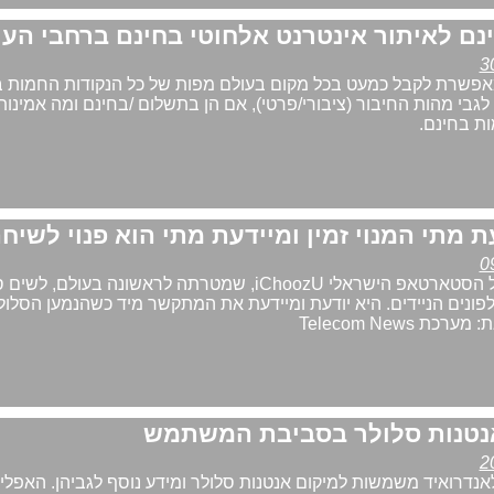
אפשרת לקבל כמעט בכל מקום בעולם מפות של כל הנקודות החמות 
לגבי מהות החיבור (ציבורי/פרטי), אם הן בתשלום /בחינם ומה אמינותן
אפליקציה חינמית של הסטארטאפ הישראלי iChoozU, שמטרתה לראשונה בעולם, לש
ונים הניידים. היא יודעת ומיידעת את המתקשר מיד כשהנמען הסלולר
 Telecom News
אנטנות סלולר בסביבת המשתמש
אנדרואיד משמשות למיקום אנטנות סלולר ומידע נוסף לגביהן. האפלי