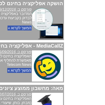
הושקה אפליקציה בחינם לסת
פורסם ב: 29/12/2016
News
המשך לקרוא »
MediaCallZ - אפליקציה בחינם להחלפת הרינגטון במכשיר היעד בסרטון
פורסם ב: 25/09/2016
האפליקציה בחינם לא
מאפשרת להחליף את ה
Telecom News
המשך לקרוא »
מאה: מחשבון ממוצע ציונים
פורסם ב: 22/07/2016
האפליקציה בחינם עו
(מבחן, בוחן, שיעורי בית