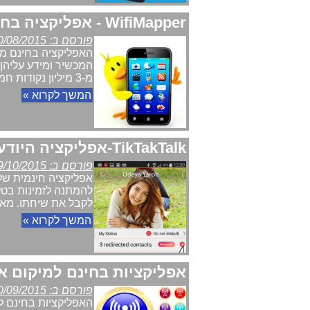
WifiMapper - אפליקציה בחינם לאיתור אינטרנט אלחוטי בחינם ברחבי העולם
פורסם ב: 30/08/2015
האפליקציה בחינם מ
המכשיר ומידע עליהן 
מ-3 מיליון נקודות חמות בחינם.
המשך לקרוא »
TikTakTalk-אפליקציה היודעת מתי המנוי זמין ומיידעת מתי הוא פנוי לשיחה
פורסם ב: 09/10/2015
להמתנה לזמינות בטלפ
לקבל את שיחתו. מאת: מערכת
המשך לקרוא »
אפליקציות בחינם למיקום 
פורסם ב: 20/09/2015
האפליקציות בחינם ל