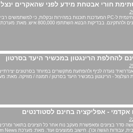
ימת חורי אבטחת מידע לפני שהאקרים ינצלו
המדובר באפליקציה חינמית ל-PC המעדכנת תוכנות במהירות ובקלות, כי למשתמשים ר
נדרואיד נועדה לכיף ולהפתעת מתקשרים במיוחד בסרטונים יצירתיים
צלצול - הרינגטון במכשיר היעד בסרטון / תמונה / מוזיקה. מאת: מ
 אקדמי - אפליקציה בחינם לסטודנטים
שה סדר בציונים ומאפשרת מעקב נוח אחר כל הציונים בתואר ומרכיב
, עבודות הגשה וכו'). חישוב ממוצעים ועוד. מאת: מערכת Telecom News