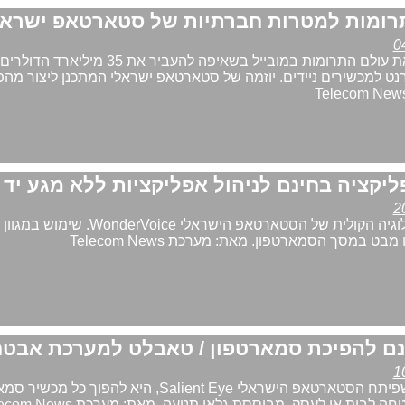
המטרה היא לשנות את עולם התרומות במובייל בשאיפה להעביר 
נט למכשירים ניידים. יוזמה של סטארטאפ ישראלי המתכנן ליצור מה
התבססות על הטכנולוגיה הקולית של הסטארטאפ הישראלי e
ט במסך הסמארטפון. מאת: מערכת Telecom News
מטרת האפליקציה, שפיתח הסטארטאפ הישראלי Salient Eye, היא להפוך
בית או לעסק, מבוססת גלאי תנועה. מאת: מערכת Telecom News