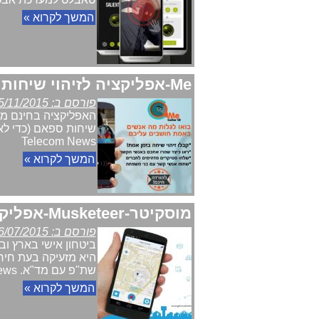
המשך לקרוא »
Me-אפליקציה לזיהוי שיחות ושיחות ספאם ומה חושבים אנשי קשר על המשתמש
פורסם ב: 05/11/2015
האפליקציה בחינם מ
שיחות ספאם (כדי לא 
Telecom News
המשך לקרוא »
מוסקיטר-Musketeer-אפליקציה חברתית בחינם למצבי חירום בארץ ובחו"ל
פורסם ב: 06/07/2015
ביטחון אישי בארץ וב
שת"פ עם מד"א. Telecom News
המשך לקרוא »