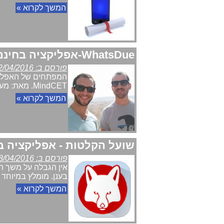
המשך לקרוא »
WhatsDue-אפליקציה בחינם לניהול למידה/תקשורת בין מורים תלמידים והורים
פורסם ב: 12/04/2016
MindCET. מאת: מערכת Telecom News
המשך לקרוא »
שועל הקלטות - אפליקציה ב
פורסם ב: 28/04/2016
אין הגבלה על משך ה
בענן. מומלץ במיוחד כשמ
המשך לקרוא »