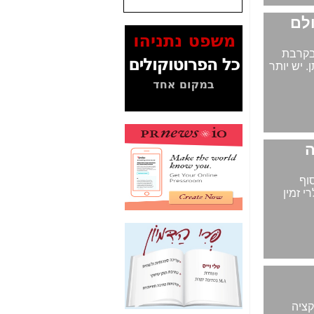
שנתנו לסלקום? -
כאן
המסמכים בנושא בזק-
Yes (תיק 4000)
בקרבת
מוכיחים "תפירת תיק"
. יש יותר
לאיש הלא נכון! -
כאן
עובדות ומסמכים
המוסתרים מהציבור:
האם ביבי כשר
תקשורת עזר לקב'
בזק? -
כאן
מה מקור ה-Fake
ים סוף
News שהביא לתפירת
י זמין
תיק לביבי והעלמת
החשודים הנכונים -
כאן
אחת הרגליים של "תיק
4000 התפור"
התמוטטה היום
בניצחון (כפול) של בזק
-
כאן
קציה
איך כתבות מפנקות