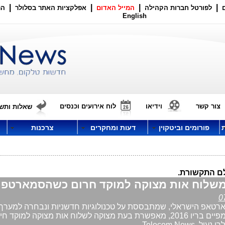
|
|
|
|
לפורטל חברות הקהילה
המייל האדום
אפלקציות האתר בסלולר
הר
English
צור קשר
וידיאו
לוח אירועים וכנסים
שאלות ותשו
פורומים וביטקוין
דעות ומחקרים
צרכנות
לם התקשורת.
רטאפ הישראלי, שמתבססת על טכנולוגיות חדשניות ונבחרה למער
של המשחקים האולימפיים בריו 2016, מאפשרת בעת מצוקה לשלוח אות מצוקה למוקד
Telecom New