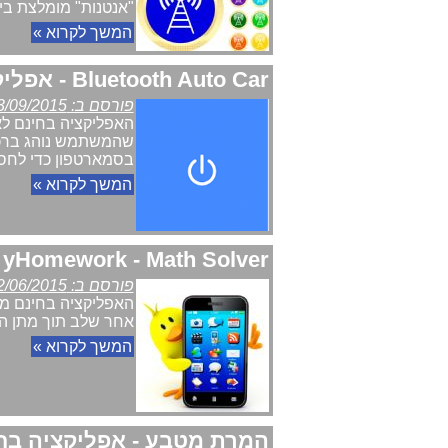
"אנטנות" מומלצת ביותר. מ
המשך לקרוא »
Bluetooth Auto Car - אפליקציה בחינם להפעלת וסגירת בלוטוס' ברכב
פורסם ב: 13/09/2015
בסמארטפון כדי לחסוך בסול
המשך לקרוא »
yHomework - Math Solver - אפליקציה בחינם לעזר בלימודי מתמטיקה
פורסם ב: 02/06/2015
האפליקציה בחינם מס
אחר שלב תוך מתן ה
המשך לקרוא »
המרת מטבע - אפליקציה בח