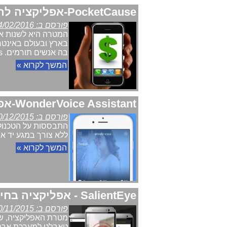
PocketCause-אפליקציה לתרומות למטרות חברתיות של סטארטאפ ישראלי
פורסם ב: 04/02/2016
בארץ ובעולם באינטר
בה אנשים תורמים. Telecom News
המשך לקרוא »
WonderVoice Assistant-אפליקציה בחינם לניהול אפליקציות ללא מגע יד
פורסם ב: 20/12/2015
ללא צורך במגע יד או מב
המשך לקרוא »
SalientEye - אפליקציה בחינם להפיכת סמארטפון / טאבלט למערכת אבטחה
פורסם ב: 10/11/2015
טאבלט למערכת אבטחה ל