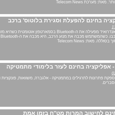
את: מערכת Telecom News
האפליקציה בחינם לאנדרואיד מפעילה את ה-Bluetooth בסמארטפון אוטומטית כשהי
שהמשתמש נוהג ברכבו. כשהמשתמש מכבה את מנוע הרכב, היא מכבה את ה-Bluetooth
לה. מאת: Telecom News
פקת פתרונות לתרגילים במתמטיקה - אלגברה, משוואות, פונקציות ו
סברים.
ינם לחישוב המרות מט"ח בזמן אמת