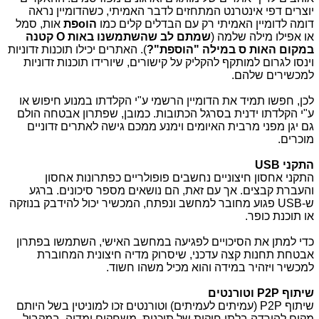
יוצרים דפי אינטרנט המתחזים לדבר האמיתי, כשהדומיין נראה
דומה לדומיין האמיתי רק עם הבדלים קלים כמו
הו
o
פת
אות, סמל
או אפילו מילה שלמה (
שמתם לב שהשתמשנו באות
O
קטנה
במקום האות ס במילה "הוספת"?
). האתרים יכילו תוכנות זדוניות
וינסו לגרום למותקף להקליק על קישורים, שיורידו תוכנות זדוניות
למכשירים שלהם
.
לכן, חפשו תמיד את הדומיין הרשמי ע"י הקלדתו במנוע חיפוש או
ע"י הקלדתו ידנית בסרגל הכתובות. כמובן, שפתרון אבטחה הולם
גם יגן מפני מרבית האיומים וימנע ממכם גישה לאתרים זדוניים
מוכרים.
התקני
USB
התקני אחסון חיצוניים נחשבים פופולריים כפתרונות אחסון
והעברת קבצים. אך עם זאת, הם נושאים מספר סיכונים. ברגע
ש-
USB
פגוע מחובר למחשב ונפתח, המכשיר יכול להידבק בנוזקה
או תוכנת כופר
.
כדי למתן את הסיכויים לפגיעה במחשב האישי, השתמשו בפתרון
אבטחת תחנות קצה עדכני, שיסרוק מדיה חיצונית המחוברת
למכשיר ויזהיר במידה והוא מכיל משהו חשוד.
שיתוף
P2P
וטורנטים
שיתוף
P
2
P
(עמיתים לעמיתים) וטורנטים זכו למוניטין בשל היותם
מקום להורדה בלתי חוקית של תוכנות, משחקים ומדיה. במקביל,