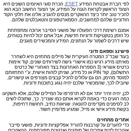
לפי חברת אבטחת המידע
ESET
, הכרת סוגי האיומים השונים היא
הצעד הראשון לקראת הגנה על המידע, אך הצעד החשוב הבא הוא
להכיר טוב יותר כיצד ההאקרים מנסים להגניב אלינו את חלקי הקוד
הזדוניים שלהם למחשבים, הסמארטפונים והטאבלטים שלהם.
אמנם רשימת דרכי הפעולה של פושעי הסייבר ארוכה ומתפתחת
כל הזמן בטקטיקות זדוניות חדשות, אבל אתם יכול להיות בטוחים,
שיש דרכים לשמור על הנתונים, המידע והמכשירים מוגנים.
פישינג וספאם זדוני
בעוד שבד"כ המטרה העיקרית של מיילים מתחזים היא לשחרר
מאיתנו מידע רגיש כמו אישורי גישה לשירותים שונים, קוד אימות
כרטיס אשראי (3 הספרות האחרונות בצד האחורי של כרטיס
התשלום), קוד
PIN
או כל מידע, שניתן לזהות אישית, ע"י התחזותם
למוסד מהימן, הם גם עלולים להכיל קבצים מצורפים או קישורים,
שיובילו לכך, שהמכשיר שלכם יהיה נגוע בתוכנות זדוניות
.
לכן, יהיה זהיר יותר אם לא תרפרפו על המיילים שלכם, אלא תשקיעו
כמה רגעים כדי באמת לקרוא אותם כמו שצריך. כך, שתוכלו לשים
לב לסימנים מקדימים להונאה: שגיאות כתיב, תחושת דחיפות,
בקשת מידע אישי או מייל, שמגיע מדומיין חשוד.
אתרים מתחזים
כדי להערים על קורבנות להוריד אפליקציות זדוניות, פושעי סייבר
אוהבים לזייף אתרים של מותגים וארגונים מפורסמים. ההאקרים