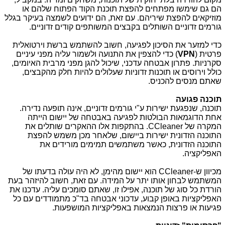
הם גם שימשו מפתחים להפצת תוכנת הקוד הפתוח שלהם או
מוזיקאים להפצת שיריהם. עם זאת, הם ידועים לשמצה בעיקר בגלל
גורמים זדוניים השותלים בקבצים המשותפים קודים זדוניים.
כדי למזער את הסיכון לפגיעה, חשוב להשתמש ברשת וירטואלית
פרטית (
VPN
) כדי להצפין את התנועה ולשמור עליה מפני עיניים
סקרניות. פתרון אבטחה עדכני, שיכול להגן מפני מרבית האיומים,
כולל וירוסים או תוכנות זדוניות שעלולים להיות חלק מהקבצים,
שאתם מנסים להכניס.
תוכנה פגועה
תוכנה, שנפגעת ישירות ע"י גורמים זדוניים, אינה תופעה נדירה.
אחת הדוגמאות הבולטות לפגיעה באבטחה של יישום הייתה
המקרה של
CCleaner
. בהתקפות אלו ההאקרים שותלים את
התוכנה הזדונית ישירות ביישום, שלאחר מכן משמש להפצת
התוכנה הזדונית, כאשר משתמשים תמימים מורידים את
האפליקציה.
מכיוון ש-
CCleaner
הוא יישום מהימן, לא היה עולה בדעתו של
המשתמש לבחון אותו יתר על המידה. עם זאת, חשוב להיזהר בעת
הורדת כל סוג של תוכנה, אפילו זו, שאתם סומכים עליה. עדכנו את
האפליקציות באופן קבוע, עדכוני אבטחה בד"כ מתמודדים עם כל
פגיעות או פרצות הנמצאות באפליקציות המושפעות.