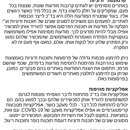
"פרסומות" זדוניות
באתרים מסוימים יש לעתים קרובות מודעות שונות, שצצות בכל
פעם, שמקליקים על חלק כלשהו בדף, או בכלל מיד כאשר ניגשים
אליו. בעוד שמטרת המודעות הללו היא בד"כ לייצר הכנסות
לאתרים, לפעמים הם משויכים לסוגים שונים של תוכנות זדוניות וע"י
הקלקה על מודעות או תוכנות הפרסום אפשר להוריד אותן למכשיר
אפילו מבלי להיות מודעים לכך. מודעות מסוימות אפילו משתמשות
בטקטיקות הפחדה האומרות למשתמשים, שהמכשיר שלהם נפגע
ורק הפתרון שלהן יכול לנקות אותו. אולם, כמעט אף פעם זה לא
המקרה.
ניתן להימנע מכמות גדולה של פרסומות ותוכנות זדוניות באמצעות
שימוש בהרחבות מהימנות לחסימת מודעות בדפדפן, שכפי שהשם
מרמז, תחסום את הצגת המודעות באתרים בהם מבקרים. כמובן,
שניתן גם להימנע לחלוטין מאתרים חשודים המשתמשים
בפרסומות כאלו.
אפליקציות מזויפות
אפליקציות אלו בד"כ מתחזות לדבר האמיתי ומנסות לגרום
למשתמשים להוריד אותן למכשירים שלהם ובכך לפגוע בהם. הם
יכולים להתחזות לכל דבר - לכלי מעקב כושר, אפליקציות מטבעות
קריפטוגרפיים או אפילו אפליקציות מעקב של
COVID-19
. עם זאת,
במציאות, במקום לקבל את השירות המבוקש, המכשירים ייפגעו
מסוגים שונים של תוכנות זדוניות דוגמת תוכנות כופר ותוכנות ריגול.