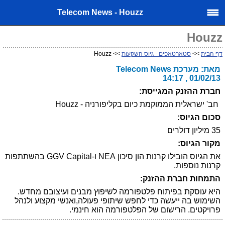
Telecom News - Houzz
Houzz
דף הבית
>>
סטארטאפים - גיוס השקעות
>> Houzz
מאת: מערכת Telecom News
01/02/13 , 14:17
חברת ההזנק המגייסת:
חב' ישראלית הממוקמת כיום בקליפורניה - Houzz
סכום הגיוס:
35 מיליון דולרים
מקור הגיוס:
את הגיוס הובילו קרנות הון סיכון NEA ו-GGV Capital בהשתתפות
קרנות נוספות.
התמחות חברת ההזנק:
היא עוסקת בפיתוח פלטפורמה לשיפוץ מבנים ועיצובם מחדש.
השימוש בה ייעשה כדי לחפש שיתופי פעולה,ואנשי מקצוע ולנהל
פרויקטים. הרישום של הפלטפורמה הוא חינמי.