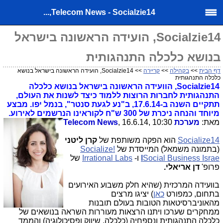
Telecom News - Socialzie14,...
Socialzie14, הועידה הראשונה בישראל
בנושא כלכלה התנהגותית
דף הבית
>>
בקהילה
>>
קריירה
>> Socialzie14, הועידה הראשונה בישראל בנושא
כלכלה התנהגותית
Socialzie14
, הוועידה הראשונה בישראל בנושא כלכלה
התנהגותית לחברות הרוצות ללמוד כיצד לשנות את העולם,
תתקיים השנה ב-17.6.14, ב"נע לגעת סנטר", בנמל יפו. מבצע
מיוחד והנחה ניכרת של 300 ש"ח לקוראינו הנרשמים לאירוע.
מאת:
מערכת Telecom News
, 16.6.14, 10:30
Socialize14
הוא הפקה משותפת של
קרן ליטני
(בתמונה משמאל) המייסדת של
Socialize!
Social Business Israe
l
ו-
Irrational Labs
של
פרופ'
דן אריאלי.
בוועידה המרכזית (שהיא חלק משבוע האירועים
בתחום, כמפורט
כאן
) יציגו מרצים
מהאוניברסיטאות הטובות בעולם תובנות
ממחקרים שערכו ויתנו הרצאות מעוררות השראה בנושאים של
כלכלה התנהגותית ונספחיה (כלכלה, שיווק ופסיכולוגיה) והממד