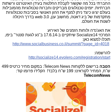
החברתי בכל מה שקשור לקבלת החלטות בעידן האינטרנט ורשתות
חברתיות. יזמים טכנולוגים מבריקים וחברות טכנולוגיות מהמובילות
בעולם יציגו כיצד ניתן למנף את ההון האנושי בסביבות טכנולוגיות
מתקדמות של ביג דאטה, מחשוב ענן,
web 3.0
בדרך היכולה
לשנות את העולם.
את האג'נדה ולוחות הזמנים של האירוע
המרכזי
Socialize14
שיתקיים ב-17.6.14 ב"נע לגעת סנטר" ביפו,
תוכלו למצוא כאן:
http://www.socialbusiness.co.il/summit/?page_id=4018
להרשמה:
http://socialize14.evolero.com/registration/start
הטבה
ברישום ללקוחות Telecom News: במקום מחיר כרטיס 499
ש"ח, המחיר לקוראינו: 199 ש"ח בלבד! הקלידו פרומו קוד:
TelecomNews