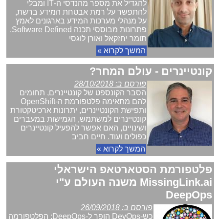
להגדיל את מספר מהנדסי ה-IT ומבלי
להתפשר על רמת אבטחת המידע ברשת,
על מנהלי מערכות המידע בארגונים לאמץ
פתרונות מבוססי תכנה Software Defined.
תומר יחזקאל ואורן לוגסי
המשך לקרוא »
קונטיינרים - עולם המחר?
פורסם ב: 28/10/2018
הסבר הקונספט של קונטיינרים, תחומים
להם מתאימה פלטפורמת ה-OpenShift
ותפישת הקונטיינרים, יתרונות ארכיטקטורת
קונטיינרים למשתמש, הגמישות במעברים
ושינויים, האם אפשר להפעיל קונטיינרים
כפולים ועוד. חיים חביב
המשך לקרוא »
פלטפורמת הסטארטאפ הישראלי
MissingLink.ai משנה העולם ע"י
DeepOps
פורסם ב: 26/09/2018
כש-DevOps הופך ל-DeepOps: הפלטפורמה