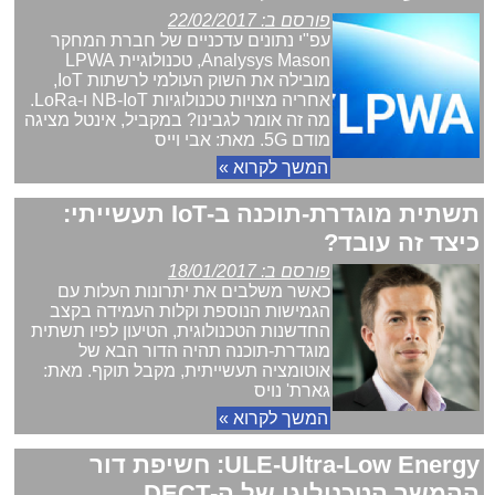
פורסם ב: 22/02/2017
עפ"י נתונים עדכניים של חברת המחקר
Analysys Mason, טכנולוגיית LPWA
מובילה את השוק העולמי לרשתות IoT,
אחריה מצויות טכנולוגיות NB-IoT ו-LoRa.
מה זה אומר לגבינו? במקביל, אינטל מציגה
מודם 5G. מאת: אבי וייס
המשך לקרוא »
תשתית מוגדרת-תוכנה ב-IoT תעשייתי:
כיצד זה עובד?
פורסם ב: 18/01/2017
כאשר משלבים את יתרונות העלות עם
הגמישות הנוספת וקלות העמידה בקצב
החדשנות הטכנולוגית, הטיעון לפיו תשתית
מוגדרת-תוכנה תהיה הדור הבא של
אוטומציה תעשייתית, מקבל תוקף. מאת:
גארת' נויס
המשך לקרוא »
ULE-Ultra-Low Energy: חשיפת דור
ההמשך הטכנולוגי של ה-DECT