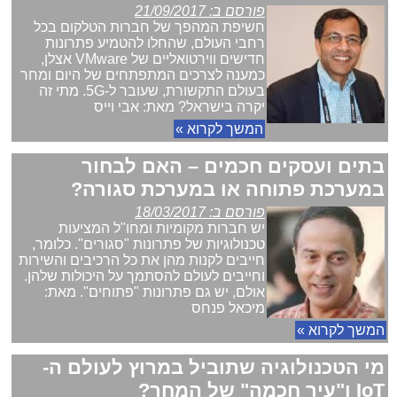
פורסם ב: 21/09/2017
חשיפת המהפך של חברות הטלקום בכל
רחבי העולם, שהחלו להטמיע פתרונות
חדישים ווירטואליים של VMware אצלן,
כמענה לצרכים המתפתחים של היום ומחר
בעולם התקשורת, שעובר ל-5G. מתי זה
יקרה בישראל? מאת: אבי וייס
המשך לקרוא »
בתים ועסקים חכמים – האם לבחור
במערכת פתוחה או במערכת סגורה?
פורסם ב: 18/03/2017
יש חברות מקומיות ומחו"ל המציעות
טכנולוגיות של פתרונות "סגורים". כלומר,
חייבים לקנות מהן את כל הרכיבים והשירות
וחייבים לעולם להסתמך על היכולות שלהן.
אולם, יש גם פתרונות "פתוחים". מאת:
מיכאל פנחס
המשך לקרוא »
מי הטכנולוגיה שתוביל במרוץ לעולם ה-
IoT ו"עיר חכמה" של המחר?