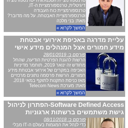
טרנספורמציית הטכנולוגיה -טרנספורמציה
דיגיטלית, טרנספורמציית ה-IT,
טרנספורמציית כוח העבודה
וטרנספורמציית האבטחה. על מה מדובר?
מאת: בני מלכה
המשך לקרוא »
עליית מדרגה באכיפת אירועי אבטחת
מידע חמורים אצל המנהלים מידע אישי
פורסם ב: 28/01/2019
הרשות להגנת הפרטיות הודיעה, שהחל
מחודש זה ינואר 2019, תוחמר מדיניות
האכיפה במקרים של אירועי אבטחת מידע
חמורים. הרשות פרסמה נתונים מרכזיים
מאז כניסת התקנות לתוקף במאי 2018.
מאת: מערכת Telecom News
המשך לקרוא »
Software Defined Access-הפתרון לניהול
גישת משתמשים ברשתות ארגוניות
פורסם ב: 08/11/2018
כדי לנהל את המגמות בעולם ה-IT מבלי