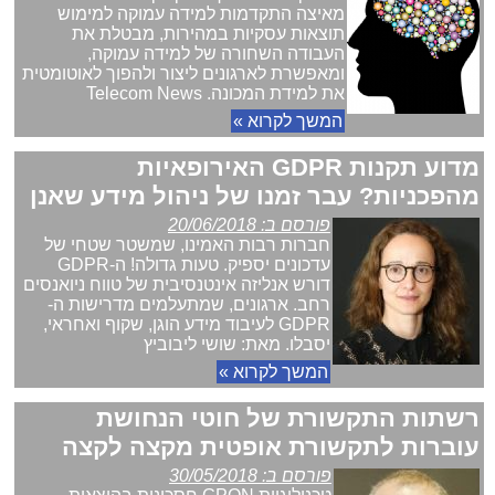
מאיצה התקדמות למידה עמוקה למימוש
תוצאות עסקיות במהירות, מבטלת את
העבודה השחורה של למידה עמוקה,
ומאפשרת לארגונים ליצור ולהפוך לאוטומטית
את למידת המכונה. Telecom News
המשך לקרוא »
מדוע תקנות GDPR האירופאיות
מהפכניות? עבר זמנו של ניהול מידע שאנן
פורסם ב: 20/06/2018
חברות רבות האמינו, שמשטר שטחי של
עדכונים יספיק. טעות גדולה! ה-GDPR
דורש אנליזה אינטנסיבית של טווח ניואנסים
רחב. ארגונים, שמתעלמים מדרישות ה-
GDPR לעיבוד מידע הוגן, שקוף ואחראי,
יסבלו. מאת: שושי ליבוביץ
המשך לקרוא »
רשתות התקשורת של חוטי הנחושת
עוברות לתקשורת אופטית מקצה לקצה
פורסם ב: 30/05/2018