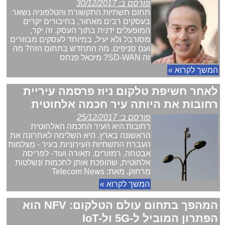
פורסם ב: 30/12/2017
תחום תשתיות התקשורת והטלפוניה נשאר
בעסקים רבים מאחור, בחיבורים יקרים
המופעלים ידנית בתוך העסק. זה יקר,
מסורבל ולא יעיל, במיוחד לעסקים מבוזרים
ועם סניפים. מה התחדש בתחום הזה? מה
זה SD-WAN? מיכאל פנחס
המשך לקרוא »
לאחר חשיפת טלקום ניוז פרסמה עיריית
רחובות את היותה עיר חכמה אלחוטית
פורסם ב: 25/12/2017
רחובות היא העיר החכמה האלחוטית
הראשונה בארץ. היא השלימה לאחרונה את
העברת התשתיות העירוניות בעיר - מצלמות
אבטחה, רמזורים, תאורה ועוד- לפריסה
אלחוטית, שהופכת אותן לחכמות ונשלטות
מרחוק. מאת: Telecom News
המשך לקרוא »
המהפך בתחום עולם הטלקום: NFV הוא
הפתרון המוביל ל-5G ול-IoT