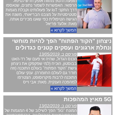
הופעת ה-5G מהווה אופק חדש לטיפול
הרפואי. האפשרות לשמור נתונים, שנאספו
דרך התקני IoT על פעולותינו וקבלת מגמות
סטטיסטיות על מצבנו הבריאותי, משנה את
הגישה הטיפולית כפי שאנו מכירים אותה.
מאת: אלעד פריאל
המשך לקרוא »
ניצחון "הקוד הפתוח" הפך להיות מוחשי
ונחלת ארגונים ועסקים קטנים כגדולים
פורסם ב: 13/05/2019
הכנס הגדול, שהיה אי פעם של רד-האט
בבוסטון, הוכיח (למי שפקפק) את ניצחון
גישת "הקוד הפתוח" בעולם התוכנה (וזה
חודר גם לעולם החומרה). ענקי עולם
התוכנה לרבות מיקרוסופט, הצטרפו
למהפכה הענקית. מאת: אבי וייס
המשך לקרוא »
5G מאיץ המהפכות
פורסם ב: 13/02/2019
המונח "5G" הפך לשילוב של 4 המגמות של