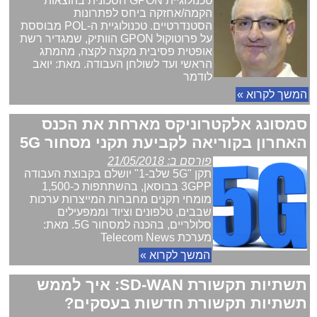
טכנולוגיית GPON חסכונית בהוצאות
הקמה/אחזקה ביחס לפתרונות
הסטנדרטיים. טכנולוגיית ה-POL מבוססת
על פרוטוקול GPON הוותיק, שמגדיר רשת
אופטית פסיבית מקצה לקצה, מהמתג
הראשי ועד לשולחן העבודה. מאת: יואב
לודמר
המשך לקרוא »
סמסונג אלקטרוניקס מארחת את הכנס
האחרון בקוריאה לקביעת תקני מסחור 5G
פורסם ב: 21/05/2018
תקן "5G שלב-1" יושלם בקבוצת העבודה
3GPP בבוסאן, בהשתתפות כ-1,500
מומחי תקנים מחברות המייצרות ערכות
שבבים, טלפונים וציוד וממפעילים
סלולריים, בהכנה למסחור 5G. מאת:
מערכת Telecom News
המשך לקרוא »
תשתיות תקשורת SD-WAN: איך לממש
תשתיות תקשורת חדשות בעסקים?