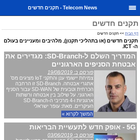
Telecom News - תקנים חדשים
תקנים חדשים
דף הבית
>> תקנים חדשים
תקנים חדשים (או בתהליכי תקנון), מלהיבים ומעניינים בעולם
ה- ICT.
המדריך השלם ל-SD-Branch: מגדירים את
אבטחת הסניפים הארגוניים
פורסם ב: 19/08/2019
צמיחת יישומי ענן והתקני IoT מציגים מס'
אתגרי אבטחה. SD-Branch זו הרחבה
הכרחית וטבעית של SD-WAN עבור הסניף
הארגוני. על שילוב בין אבטחה ורשתות
ארגוניות ו-4 מרכיבי ה-SD-Branch
העיקריים. מאת: עופר ישראלי
המשך לקרוא »
5G - אופק חדש לתעשיית הבריאות
פורסם ב: 03/06/2019