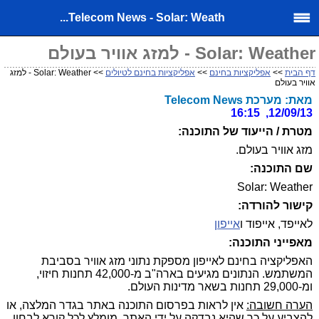
Telecom News - Solar: Weath...
Solar: Weather - למזג אוויר בעולם
דף הבית
>>
אפליקציות בחינם
>>
אפליקציות בחינם לטיולים
>> Solar: Weather - למזג
אוויר בעולם
מאת: מערכת Telecom News
12/09/13, 16:15
מטרת / הייעוד של התוכנה:
מזג אוויר בעולם.
שם התוכנה:
Solar: Weather
קישור להורדה:
לאייפד, אייפוד ו
אייפון
מאפייני התוכנה:
האפליקציה בחינם לאייפון מספקת נתוני מזג אוויר בסביבת
המשתמש. הנתונים מגיעים בארה"ב מ-42,000 תחנות חיזוי,
ומ-29,000 תחנות בשאר מדינות העולם.
הערה חשובה:
אין לראות בפרסום התוכנה באתר בגדר המלצה, או
להצביע על כך שהיא נבדקה על ידי האתר. מומלץ לכל קורא לבחון