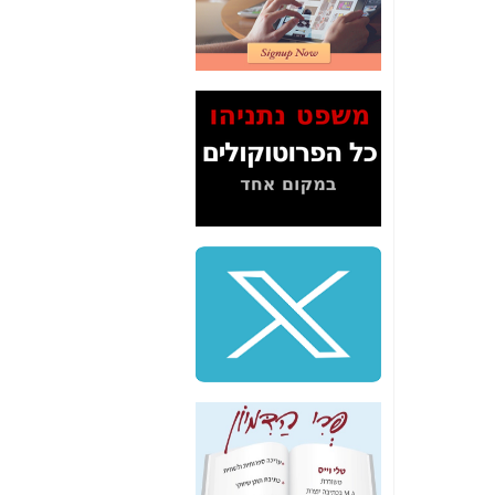
2" על תעלולי השר
משה כחלון -
כאן
המשך חשיפת הבלוף
ששמו "מהפיכת
הסלולר" ואיך מסרסים
את הנתונים לציבור -
כאן
סיכום ביקור בסיליקון
ואלי - למה 3 הגדולות
משקיעות ומפתחות
באותם תחומים -
כאן
שלמה פילבר (עד
לאחרונה מנכ"ל משרד
התקשורת) - עד
מדינה? הצחקתם
אותי! -
כאן
"יש אפליה בחקירה"?
חשיפה: למה השר
משה כחלון לא נחקר
עד היום? -
כאן