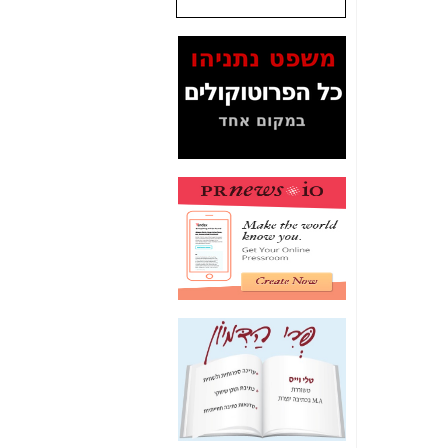
שנתנו לסלקום? -
כאן
המסמכים בנושא בזק-
Yes (תיק 4000)
מוכיחים "תפירת תיק"
לאיש הלא נכון! -
כאן
עובדות ומסמכים
המוסתרים מהציבור:
האם ביבי כשר
תקשורת עזר לקב'
בזק? -
כאן
מה מקור ה-Fake
News שהביא לתפירת
תיק לביבי והעלמת
החשודים הנכונים -
כאן
אחת הרגליים של "תיק
4000 התפור"
התמוטטה היום
בניצחון (כפול) של בזק
-
כאן
איך כתבות מפנקות