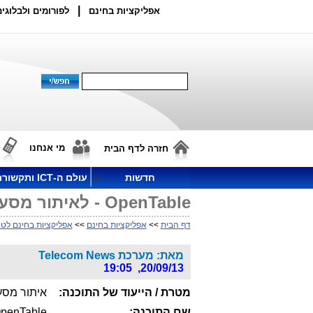
|
אפליקציות בחינם
לפורומים ולבלוגים
מי אנחנו
חזרה לדף הבית
חדשות
עולם ה-ICT ותקשורת
OpenTable - לאיתור מסעדות בחו"ל
דף הבית
>>
אפליקציות בחינם
>>
אפליקציות בחינם לטי
מאת: מערכת Telecom News
20/09/13, 19:05
מטרת / הייעוד של התוכנה:
איתור מסע
שם התוכנה:
penTable