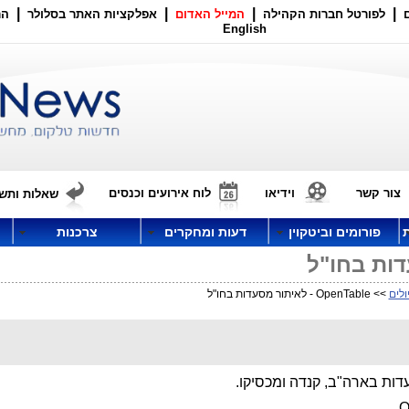
|
|
|
|
לפורטל חברות הקהילה
המייל האדום
אפלקציות האתר בסלולר
הר
English
צור קשר
וידיאו
לוח אירועים וכנסים
שאלות ותשו
פורומים וביטקוין
דעות ומחקרים
צרכנות
ולים
>> OpenTable - לאיתור מסעדות בחו"ל
דות בארה"ב, קנדה ומכסיקו.
O