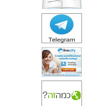
חשיפת חשד לשחיתות
הדומה לזו של "תיק
4000" אך בתחום
הסלולר -
כאן
חשיפת מה שלא
רוצים שתדעו בעניין
פריסת אנלימיטד
(בניחוח בלתי נסבל) -
כאן
חשיפה: איוב קרא
אישר לקבוצת סלקום
בדיוק מה שביבי אישר
ל-Yes ולבזק -
כאן
האם השר איוב קרא
היה צריך בכלל לחתום
על האישור, שנתן
לקבוצת סלקום? -
כאן
האם ביבי וקרא קבלו
בכלל תמורה עבור
ההטבות הרגולטוריות