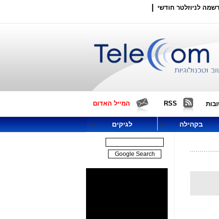
|
שמה לניוזלטר חודשי
RSS
המייל האדום
בות
בקהילה
לגיקים