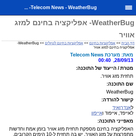
Telecom News - WeatherBug- ...
WeatherBug- אפליקציה בחינם למזג
אוויר
דף הבית
>>
אפליקציות בחינם
>>
אפליקציות בחינם לטיולים
>> WeatherBug-
אפליקציה בחינם למזג אוויר
מאת: מערכת Telecom News
28/09/13, 00:40
מטרת / הייעוד של התוכנה:
תחזית מזג אוויר.
שם התוכנה:
WeatherBug
קישור להורדה:
ל
אנדרואיד
לאייפד, אייפוד ו
אייפון
מאפייני התוכנה:
האפליקציה בחינם מספקת תחזית מזג אוויר בזמן אמת וחדשות
מתפרצות על מזג האוויר. יש בה תחזית ל-10 הימים הקרובים,