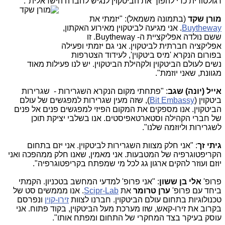
רגולטורית כדי להפוך את הביטקוין לנגיש לחברה הישראלית".
מורן שקד
(בתמונה משמאל): "יזמתי את
Buytheway
. אני מגיעה לביטקוין מאירוע האקתון,
ששם נולדה אפליקציית ה- Buytheway. זו
אפליקציה חברתית לביטקוין. אני גם יזמתי ופעילה
בפורום הנקרא 'מיס ביטקוין', לעידוד הצטרפות
נשים לעולם הביטקוין ולקהילת הביטקוין. יש לנו פעילות מאוד
מגוונת, שאני יוזמת".
אייל (יונה) שגב
: "פתחתי מקום הנקרא השגרירות - שגרירות
ביטקוין (
Bit Embassy
), שזה מעין שגרירות למפגשים של עולם
הביטקוין. אנו מספקים את המקום הפיזי למפגשים פנים אל פנים
של חברי הקהילה וסטארטאפיסטים. אנו בשלבי יציקת תוכן
לשגרירות וליוזמה שלנו".
גיתי זך
: "אני חלק מצוות השגרירות לביטקוין. אני יזם בתחום
הקריפטוגרפיה של המטבעות. אני מאמין, שאנו חלק ממהפכה ואני
יוזם ועוזר להקים ארגון גג לכל מי שמפתח בקריפטוגרפיה".
פרופ'
אלי בן ששון
: "אני פרופ' למדעי המחשב בטכניון. הקמתי
ביחד עם פרופ'
ערן טרומר
את
Scipr-Lab
. אנו מממשים סט של
טכנולוגיות בתחום עולם הביטקוין. חברנו לצוות
זירו-קוין
ונפרסם
בקרוב את זירו-קאש, שזו מערכת מעל הביטקוין, בקוד פתוח. אני
עוסק בעיקר בצד המחקרי של התחום ומפתח אותו".