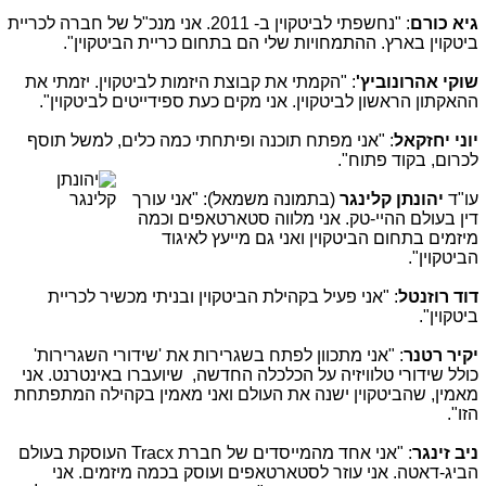
גיא כורם
: "נחשפתי לביטקוין ב- 2011. אני מנכ"ל של חברה לכריית
ביטקוין בארץ. ההתמחויות שלי הם בתחום כריית הביטקוין".
שוקי אהרונוביץ'
: "הקמתי את קבוצת היזמות לביטקוין. יזמתי את
ההאקתון הראשון לביטקוין. אני מקים כעת ספידייטים לביטקוין".
יוני יחזקאל
: "אני מפתח תוכנה ופיתחתי כמה כלים, למשל תוסף
לכרום, בקוד פתוח".
עו"ד
יהונתן קלינגר
(בתמונה משמאל): "אני עורך
דין בעולם ההיי-טק. אני מלווה סטארטאפים וכמה
מיזמים בתחום הביטקוין ואני גם מייעץ לאיגוד
הביטקוין".
דוד רוזנטל
: "אני פעיל בקהילת הביטקוין ובניתי מכשיר לכריית
ביטקוין".
יקיר רטנר
: "אני מתכוון לפתח בשגרירות את 'שידורי השגרירות'
כולל שידורי טלוויזיה על הכלכלה החדשה, שיועברו באינטרנט. אני
מאמין, שהביטקוין ישנה את העולם ואני מאמין בקהילה המתפתחת
הזו".
ניב זינגר
: "אני אחד מהמייסדים של חברת Tracx העוסקת בעולם
הביג-דאטה. אני עוזר לסטארטאפים ועוסק בכמה מיזמים. אני