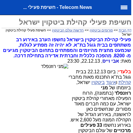
Telecom News - חשיפת פעילי ...
שיפת פעילי קהילת ביטקוין ישראל
ף הבית
>>
פורומים וביטקוין
>>
חדשות עולם הביטקוין
>> חשיפת פעילי קהילת ביטקוין
שראל
פעילי קהילת הביטקוין בישראל נחשפו הערב באירוע רב
משתתפים בבית גוגל בת"א. לא יהיה זה מפתיע לגלות,
שכמעט מחצית מהיזמים והמפתחים בתחום הביטקוין מגיעים
מ- 8200. מהפכה כלכלית וחברתית אדירה בתחילת דרכה.
מאת:
אבי וייס
, 22.12.13, 23:30
בלעדי
: ביום 22.12.13 בבית
גוגל בת"א התכנסו מאות מחברי
קהילת
ו
איגוד
ביטקוין
ישראל,
ביוזמתו של
מני
רוזנפלד
(בתמונה), הרוח
הפעילה מאחורי קהילת ביטקוין
ישראל, עם כמה חברים מאוד
מסורים, שנחשפים כאן
לראשונה, באירוע הגדול של
הקהילה המונה מעל 2,600 איש.
באירוע נחשפו
33 פעילים
מרכזיים
של עולם הביטקוין