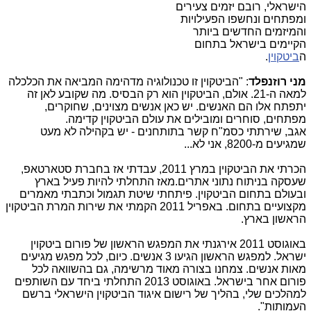
הישראלי, רובם יזמים צעירים
ומפתחים ונחשפו הפעילויות
והמיזמים החדשים ביותר
הקיימים בישראל בתחום
ה
ביטקוין
.
מני רוזנפלד
: "הביטקוין זו טכנולוגיה מדהימה המביאה את הכלכלה
למאה ה-21. אולם, הביטקוין הוא רק הבסיס. מה שקובע לאן זה
יתפתח אלו הם האנשים. יש כאן אנשים מצוינים, שחוקרים,
מפתחים, סוחרים ומובילים את עולם הביטקוין קדימה.
אגב, שירתתי כסמ"ח קשר בתותחנים - יש בקהילה לא מעט
שמגיעים מ-8200, אני לא...
הכרתי את הביטקוין במרץ 2011, עבדתי אז בחברת סטארטאפ,
שעסקה בניתוח נתוני אתרים.מאז התחלתי להיות פעיל בארץ
ובעולם בתחום הביטקוין. פיתחתי שיטת תגמול וכתבתי מאמרים
מקצועיים בתחום. באפריל 2011 הקמתי את שירות המרת הביטקוין
הראשון בארץ.
באוגוסט 2011 אירגנתי את המפגש הראשון של פורום ביטקוין
ישראל. למפגש הראשון הגיעו 3 אנשים. כיום, לכל מפגש מגיעים
מאות אנשים. צמחנו בצורה מאוד מרשימה, גם בהשוואה לכל
פורום אחר בישראל. באוגוסט 2013 התחלתי ביחד עם השותפים
למהלכים שלי, בהליך של רישום איגוד הביטקוין הישראלי ברשם
העמותות".