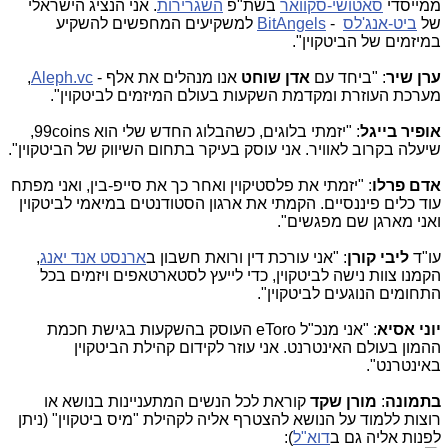
ממייסדי
סאטושי-סקוואר
בשת"פ
השגרירות
. אני הנציג הישראלי
של
ביט-אנג'לס
-
BitAngels
למשקיעים המחפשים להשקיע
במיזמים של הביטקוין".
ערן שיר
: "ביחד עם
אדן שוחט
אנו מנהלים את אלף -
Aleph.vc
,
מערכת העוזרת ומקדמת השקעות בעולם המיזמים לביטקוין".
אופיר בייגל
: "יזמתי בלוגים, כשהבלוג החדש שלי הוא 99coins,
שיעלה בקרוב לאוויר. אני עוסק בעיקר בתחום השיווק של הביטקוין".
אדם פרלו
: "יזמתי את פלסטיקוין ואחר כך את סייפ-בין, ואני מפתח
עוד כלים פיננסיים. הקמתי את ארגון הסטודנטים במיאמי לביטקוין
ואני מארגן שם מפגשים".
עו"ד
ליבי קורן
: "אני עורכת דין ורואת חשבון ב
ארנסט אנד יאנג
,
הקמנו צוות נישה לביטקוין, כדי לייעץ לסטארטאפים ויזמים בכל
התחומים הנוגעים לביטקוין".
יוני אסיא
: "אני מנכ"ל eToro העוסק בהשקעות בגישת חכמת
ההמון בעולם האינטרנט. אני עוזר לקידום קהילת הביטקוין
באינטרנט".
בתמונה
:
מורן שקד
קוראת לכל הנשים המתעניינות בנושא או
רוצות ללמוד על הנושא להצטרף אליה לקהילת "מיס ביטקוין" (ניתן
לפנות אליה גם ב
דוא"ל
):