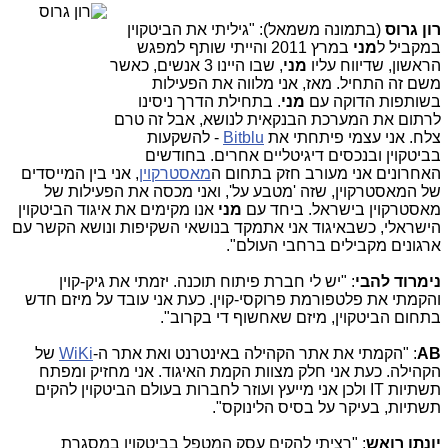
רון גרוס
(בתמונה משמאל): "גיליתי את הביטקוין
במקביל ל
מני
במרץ 2011 והייתי שותף למפגש
הראשון, שדיווח עליו
מני
, שבו היינו 3 אנשים, כאשר
משם זה התחיל. מאז, אני מלווה את הפעילות
בשותפות הדוקה עם
מני
. בתחילת הדרך ניסינו
לרתום את המערכת הבנקאית לנושא, אבל זה טרם
צלח. אני עצמי פיתחתי את
Bitblu
- להשקעות
בביטקוין ובנכסים דיגיטליים אחרים. בחודשים
האחרונים אני מעורב חזק בתחום ה
מאסטרקוין
, אני בין המייסדים
של המאסטרקוין, שזה 'מטבע על', ואני מכסה את הפעילות של
מאסטרקוין בישראל. ביחד עם
מני
אנו מקימים את איגוד הביטקוין
הישראלי, כשבאיגוד אני אתמקד בנושאי השקיפות ונושא הקשר עם
ארגונים מקבילים ברחבי העולם".
נימרוד להבי
: "יש לי חברת פיתוח תוכנה. יזמתי את גיק-קוין
והקמתי את פלטפורמת פרוקסי-קוין. כעת אני עובד על מיזם חדש
בתחום הביטקוין, מיזם שאחשוף די בקרוב".
AB
: "הקמתי את אתר הקהילה באינטרנט ואת אתר ה-
WiKi
של
הקהילה. כעת אני חלק מצוות הקמת האיגוד. אני מחזיק ומפתח
תשתיות IT ולכן אני מייעץ ועוזר לחברות בעולם הביטקוין להקים
תשתיות, בעיקר על בסיס הלינוקס".
יונתן רואש
: "רציתי להקים עסק המטפל בביטקוין במסגרת