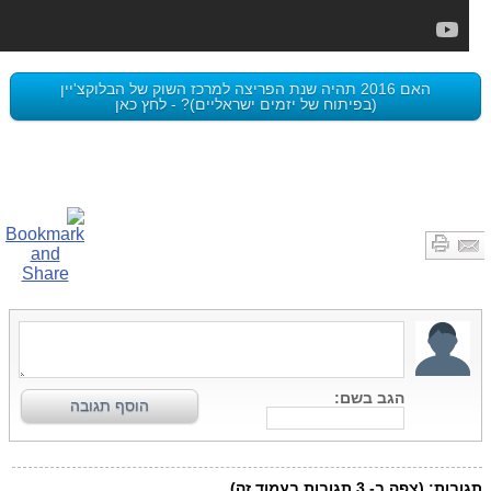
האם 2016 תהיה שנת הפריצה למרכז השוק של הבלוקצ'יין
(בפיתוח של יזמים ישראליים)? - לחץ כאן