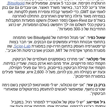
הרגולציה הקיימת. אנו כבר 5 אנשים, שמפעילים את
Bitsofgold
,
אתר צ'יינג' לכל דבר, באישור משרד האוצר. אנו עובדים גם עם בנק
לאומי ועם GMT, כדי לאפשר קבלת ומסירת מזומן ללקוחות. אנו
בצמיחה מאוד גדולה בחודשים האחרונים. התחלנו לאחרונה
בשת"פ עם Open-Rest (ספר האוכל) והשקנו מסעדות המקבלות
ביטקוין ככלי תשלום וזה ילך ויתפשט בעולם המסעדות, יש כרגע
התחייבות של כ-300 מסעדות".
שאול כפיר
: "אני מנהל הפיתוח של Bitsofgold ואני מתמחה
בתחומי אבטחת המידע וממשקים עם הבנקים. אני חבר בצוות
קריפטוגרפיה העוסק בתחום הזירו-קוין במסגרת
Scipr-Lab
, שזו
מסגרת מחקר אקדמית של MIT, הטכניון ואוניברסיטת תל-אביב".
אלי סקלאר
: "אני מתרכז באספקטים העולמיים של הביטקוין.
הקמתי כמה פרויקטים, אחד מהם הוא ארנק בטוח, שעדיין בפיתוח.
הקמתי את קהילת הביטקוין בפייסבוק, ביחד עם פעילי הקהילה,
וכעת יש בקהילה הזו, נכון להיום, מעל ל- 2,600 איש, שמאוד פעילים
במסגרת הפייסבוק".
ברק בן עזר
: "אני יזם טכנולוגי, יש לי סטארטאפ לביטקוין בשם נימה
שטרם נחשף, שמאפשר לאנשים להתעסק בפרוטוקולים שמאחורי
הביטקוין".
גיל אסייאג
: "יש לי עסק של אלגוטרייד למסחר רגיל. במקביל
עסקתי בצ'יינג לביטקוין, שסגרתי אותו. פיתחתי ארנק וכעת אני