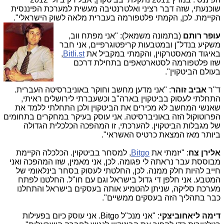
שוכנעתי, שזה דבר רציני ואלטרנטיבה מעשית למערכת הפיננסית
הקיימת. לכן, הקמתי פלטפורמה בעברית מלאה לשוק הישראלי".
עופר רותם
(בתמונה משמאל): "אני מפתח ווב,
משקיע בנדל"ן ובמטבעות קריפטוגרפיים, אני חבר
באיגוד המאסטרקוין, והקמתי במקביל את
Bitli.st
,
שזו פלטפורמה לסטארטאפים בתחילת דרכם
בעולם הביטקוין".
ד"ר
אביב זוהר
: "אני מדען מחשב וחוקר באוניברסיטה העברית.
התחלתי לעסוק בביטקוין בארה"ב וכשעברתי לירושלים ראיתי,
שאנשי המחשב לא מכירים את הביטקוין ולכן התחלתי ללמד את
הפרוטוקול הזה באוניברסיטה. אני עוסק בעיקר במחקרים בתחומים
של מגבלות הביטקוין. להערכתי, זו המהפכה הכלכלית הגדולה
ביותר מאז המצאת כרטיס האשראי".
אלירן צח
: "יזמתי את
Bitgo
, למסחר בביטקוין. הכלכלה הקיימת
מבוססת עבר נראתה לי פגומה. לכן, אני מאמין, שזו המהפכה ואני
חייב להיות חלק ממנה. לכן, החלטתי לעסוק בסחר בינלאומי של
המטבע. אני חלפן די גדול בישראל וגם עם חו"ל. החלטנו לפתח
מערכת סליקה, שניתן להטמיע אותה בעסקים בישראל והתחלנו
כבר בתהליך הזה בעסקים ממשיים".
דימה ליאחוביצקי
: "אני מנכ"ל Bitgo. אני עוסק כיום בפעילות