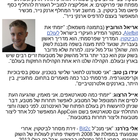
מפתח שני פרויקטים: א. אפליקציה למובייל העוזרת להחליף כסף
פיאט מול ביטקוין. ב. מחשב זעיר המחלף ארנק נייר, מכשיר
המאפשר בעצם להדפיס ארנקי נייר".
אריאל הורוביץ
(בתמונה משמאל): "יזמתי את
Alefbit
, כמקור המידע העיקרי בישראל
לעולם
הביטקוין
. המדריך שפרסמתי, הוא מדריך ראשון
בעברית, שנועד לתת מענה בשפה מובנת לשוק
הזה, שהולך וגדל מול עיננו. למרות שלא מדובר
בשוק ענק הוא כבר יותר גדול מהשוק של מטבעות זרים רבים שיש
בארץ ובעולם. הקהילה שלנו היא אחת הקהילות החזקות בעולם".
עידו בן טוב
: "אני סטודנט לתואר שלישי בטכניון. עוסק בסיבוכיות
וקריפטוגרפיה. פרסמתי כבר כמה מאמרים בתחום. מתעניין, בין
היתר, בארנקים אלטרנטיביים".
אייל הרצוג
: "יזמתי כמה סטארטאפים. אני מאמין, שהגיעה העת
לסיים את המונופול של המטבע, לאפשר תחרות של מטבע, דבר
שניתן להיעשות רק בעולם הפתוח של האינטרנט. לפני כשנה וחצי
התחלתי עם סטארטאפ בשם AppCoin המאפשר לכל אחד ליצור
מטבעות וליצור תחרות במטבעות".
אלי בז'רנו
: "אני מנכ"ל
Bit2c
- זירת מסחר לביטקוין. אחרי
שנפגעתי במפולת של 2008 חיפשתי פתרון לעוולות של השוק
הפיננסי. במרץ 2011 נתקלתי בביטקוין, אבל רק ביולי 2012