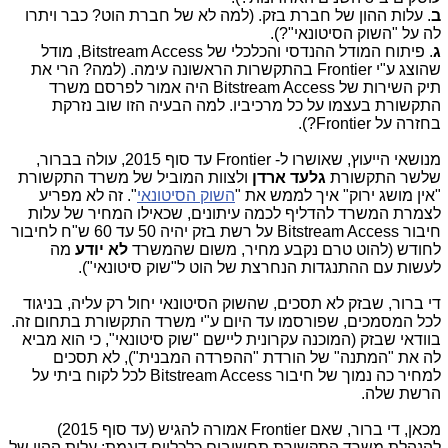
ב
. עלות ההון של חברת בזק. (למה לא של חברת הוט? כבר ויתרו
לה על "השוק הסיטונאי"?).
ג
. פיתוח המודל ההנדסי והכלכלי של Bitstream Access, מודל
שהוצג ע"י Frontier בהתקשרות הראשונה עימה. (למה? הרי את
תיק השירות של Bitstream Access היה אמור לפרסם משרד
התקשורת בעצמו על כל מרכיביו. למה הבעיה הזו שוב נזרקת
בחזרה על Frontier?).
מנושאי הייעוץ, שאושרו ל- Frontier עד סוף 2015, עולה בברור,
שלשר התקשורת
גלעד ארדן
ולצוות המוביל של משרד התקשורת
"אין מושג ירוק" איך לממש את "
השוק הסיטונאי
". זה לא מפריע
לצמרת המשרד להדליף לכמה עיתונים, שכאילו המחיר של עלות
חיבור Bitstream Access על רשת בזק יהיה 50 עד 60 ש"ח לחיבור
לחודש (להוט טרם נקבע מחיר, משום שהמשרד
לא יודע
מה
לעשות עם ההתנגדות הנחרצת של הוט ל"שוק סיטונאי").
די ברור, שבזק לא תסכים, שהשוק הסיטונאי יחול רק עליה, בניגוד
לכל המסמכים, שפורסמו עד היום ע"י משרד התקשורת בתחום זה.
בוודאי שבזק (המוכנה עקרונית ליישם "שוק סיטונאי", כי הוא מביא
לה את "המתנה" של הורדת "ההפרדה המבנית"), לא תסכים
למחיר כה נמוך של חיבור Bitstream Access לכל לקוח ביתי על
הרשת שלה.
מכאן, די ברור, שאם Frontier אמורה להגיש (עד סוף 2015)
להנהלת משרד התקשורת תחשיבים כלכליים דוגמת: עלות ההון של