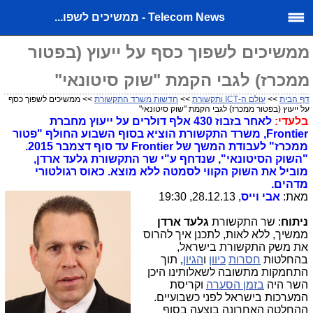
Telecom News - ממשיכים לשפו...
ממשיכים לשפוך כסף על ייעוץ (בפטור
ממכרז) לגבי הקמת "שוק סיטונאי"
דף הבית
>>
עולם ה-ICT ותקשורת
>>
חדשות משרד התקשורת
>> ממשיכים לשפוך כסף
על ייעוץ (בפטור ממכרז) לגבי הקמת "שוק סיטונאי"
בלעדי:
לאחר בזבוז 430 אלף דולרים על ייעוץ מחברת
Frontier, משרד התקשורת הוציא בסוף השבוע החולף "פטור
ממכרז" לעבודת המשך של Frontier עד סוף דצמבר 2015.
"השוק הסיטונאי", שנדחף ע"י שר התקשורת גלעד ארדן,
מוביל את השוק הקווי לסמטה ללא מוצא. כאוס רגולטורי
מדהים.
מאת:
אבי וייס
, 28.12.13, 19:30
ניתוח
: שר התקשורת
גלעד ארדן
ממשיך, ללא לאות, לתכנן איך להרוס
את משק התקשורת בישראל,
בהחלטות
חסרות
כיוון
ו
הגיון
, תוך
התחמקות מתשובה לשאלותינו היכן
השר היה
בזמן הסערה
וקריסת
המערכות בישראל לפני כשבועיים.
ההחלטה האחרונה בוצעה בסוף