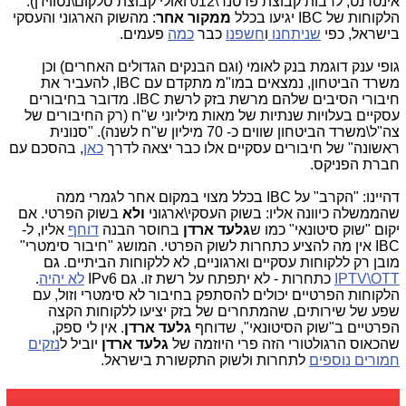
אינטרנט, לרבות קבוצת פרטנר\012 ואולי קבוצת סלקום\נטוויז'ן).
הלקוחות של IBC יגיעו בכלל
ממקור אחר
: מהשוק הארגוני והעסקי
בישראל, כפי
שניתחנו
ו
חשפנו
כבר
כמה
פעמים.
גופי ענק דוגמת בנק לאומי (וגם הבנקים הגדולים האחרים) וכן
משרד הביטחון, נמצאים במו"מ מתקדם עם IBC, להעביר את
חיבורי הסיבים שלהם מרשת בזק לרשת IBC. מדובר בחיבורים
עסקיים בעלויות שנתיות של מאות מיליוני ש"ח (רק החיבורים של
צה"ל\משרד הביטחון שווים כ- 70 מיליון ש"ח לשנה). "סנונית
ראשונה" של חיבורים עסקיים אלו כבר יצאה לדרך
כאן
, בהסכם עם
חברת הפניקס.
דהיינו: "הקרב" על IBC בכלל מצוי במקום אחר לגמרי ממה
שהממשלה כיוונה אליו: בשוק העסקי\ארגוני
ולא
בשוק הפרטי. אם
יקום "שוק סיטונאי" כמו ש
גלעד ארדן
בחוסר הבנה
דוחף
אליו, ל-
IBC אין מה להציע כתחרות לשוק הפרטי. המושג "חיבור סימטרי"
מובן רק ללקוחות עסקיים וארגוניים, לא ללקוחות הביתיים. גם
IPTV\OTT
כתחרות - לא יתפתח על רשת זו. גם IPv6
לא יהיה
.
הלקוחות הפרטיים יכולים להסתפק בחיבור לא סימטרי וזול, עם
שפע של שירותים, שהמתחרים של בזק יציעו ללקוחות הקצה
הפרטיים ב"שוק הסיטונאי", שדוחף
גלעד ארדן
. אין לי ספק,
שהכאוס הרגולטורי הזה פרי היוזמה של
גלעד ארדן
יוביל ל
נזקים
חמורים נוספים
לתחרות ולשוק התקשורת בישראל.