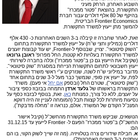
השבוע האחרון, הרחק מעיני
התקשורת, בהוצאת "פטור ממכרז"
בהיקף של 80 אלף דולרים עבור חברת
Frontier Economics הבריטית,
להמשך מתן ייעוץ למשרד התקשורת.
זאת, לאחר שחברה זו קיבלה ב-3 השנים האחרונות כ- 430 אלף
דולרים (כמיליון וחצי ש"ח) על ייעוץ למשרד התקשורת בתחום
"השוק סיטונאי". יצויין, שבנוסף ל-Frontier, יש עוד קבוצות יועצים
למשרד התקשורת בעלויות לא קטנות, החל מפרופ'
ראובן גרונאו
(שקיבל את הייעוץ גם כן ב"פטור ממכרז") וכלה בחברה לשירותי
ייעוץ חשבונאי לתחום התקשורת הנייחת במסגרת "שוק סיטונאי".
מדובר במיליוני ש"ח לשנה, שנזרקים ע"י ראשי משרד התקשורת
לפח, על ייעוץ אין סופי, שנמשך כבר מעל ל-3 שנים בתחום אחד
("שוק סיטונאי"), שטרם החל (ובספק
אם יחל
אי פעם). משרד
התקשורת בראשותו של
גלעד ארדן
התמחה בבזבוז כספי ציבור
על יועצים, ללא כל צורך, כמנותח
כאן
. זאת, בנוסף לבזבוז כסף על
נסיעות מיותרות לכל קצוות תבל (המומחה לעניין זה היה דווקא
המנכ"ל הקודם של המשרד. אולם, כנראה זו "מחלה מדבקת").
הנושאים, שביקש משרד התקשורת מהחשכ"ל (וקיבל אישור
החשכ"ל) ב"פטור ממכרז" הפעם ל- Frontier לייעוץ עד 31.12.15
הם:
א
. חבילת שידורים צרה בטלוויזיה. (מה זה שייך לשוק הקווי, בו הם
עוסקים ב-3 השנים האחרונות?).