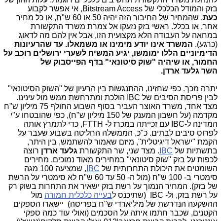
בזק והמודל הכלכלי של Bitstream Access, אי אפשר לקבוע
כעת
,
שהמחיר של החיבור הזה יהיה 50 או 60 ש"ח, או כל מחיר
אחר, או בכלל. ראשי בזק נזעקו אל צמרת משרד התקשורת
במחאה על העבודה הלא מקצועית הזו, אבל אין להם מה לדאוג
(כרגע).
המשרד אינו יודע מימינו או משמאלו. עד שהרעיונות
הדימיוניים הללו ימומשו, יגיע המשיח לשערי ירושלים רוכב על
החמור, או שיהיה "שוק סיטונאי" בדף הפייסבוק של
השר גלעד ארדן.
יתרה מכך. כפי שחזינו, ההתנגשות בין הרעיון של "השוק הסיטונאי"
לבין פריסת הסיבים של IBC הולכת ומתרחשת ממש מול עינינו.
מצד אחד, משרד האוצר העביר בסוף השבוע החולף 75 מיליון ש"ח
מקדמה (על חשבון המענק של 150 מיליון ש"ח), כפי שהובטחו ע"י
המדינה ל-IBC עם זכייתה במכרז ל- FTTH, כדי לתמרץ אותה
לפרוס סיבים לבתים. כ"כ, הממשלה החליטה בשבוע שעבר על
הקמת "ישראל דיגיטלית", מיזם שאמור להשתמש, בין היתר,
בתשתיות של
IBC
. מצד שני, שר התקשורת
גלעד ארדן
רוצה
לכפות על בזק "שוק סיטונאי" במחירים מאוד נמוכים, מחירים
השומטים את היכולת התחרותית של
IBC
, שמציעה 100 מגה
סימטרי ב- 100 ש"ח (מול ה- 50 עד 60 ש"ח לא סימטרי על הרשת
של בזק). המחיר הנמוך על רשת בזק ישאיר את התחרות בשוק רק
על רשת בזק, ול- IBC (שתיכנס ל
בעייה כלכלית חמורה
מול
ההשקעה הנדרשת של מיליארדי ש"ח בפריסה) יישארו הספקים
הקטנים, שכבר חתמו איתה על הסכמים (ואולי עוד כמה ספקי