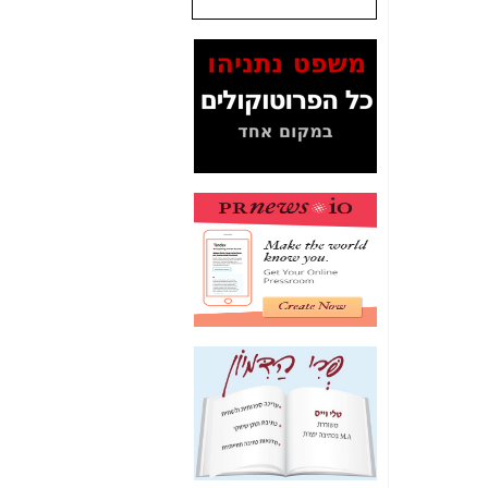
שנתנו לסלקום? -
כאן
המסמכים בנושא בזק-
Yes (תיק 4000)
מוכיחים "תפירת תיק"
לאיש הלא נכון! -
כאן
עובדות ומסמכים
המוסתרים מהציבור:
האם ביבי כשר
תקשורת עזר לקב'
בזק? -
כאן
מה מקור ה-Fake
News שהביא לתפירת
תיק לביבי והעלמת
החשודים הנכונים -
כאן
אחת הרגליים של "תיק
4000 התפור"
התמוטטה היום
בניצחון (כפול) של בזק
-
כאן
איך כתבות מפנקות