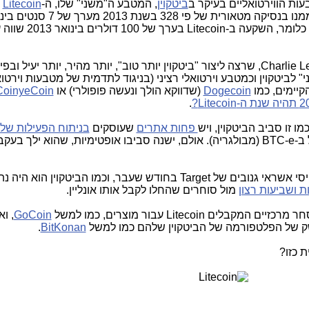
ת הווירטואליים בעיקר ב
ביטקוין
, המטבע ה"משני" שלו, ה-
Litecoin
,
Litecoin
בערך של 100 דולרים בינ
Charlie L
, שרצה ליצור "ביטקוין יותר טוב", יותר מהיר, יותר יעיל ובפיז
 לביטקוין וכמטבע וירטואלי רציני (בניגוד לתדמית של מטבעות וירטוא
Dogecoin
(שדווקא הולך ונעשה פופולרי) או
CoinyeCoin
.
?
Litecoin
 זו סביב הביטקוין, ויש
פחות אתרים
שעוסקים
בניתוח הפעילות שלו
 ב-
BTC-e
(מבולגריה). אולם, ישנה סביבו אופטימיות, שהוא ילך בעקב
סי אשראי גנובים של
Target
בחודש שעבר, וכמו הביטקוין הוא היה נתו
 ושביעות רצון
מול סוחרים שהחלו לקבל אותו אונליין.
מסחר מרכזיים המקבלים
Litecoin
עבור מוצרים, כמו למשל
GoCoin
, וא
של הפלטפורמה של הביטקוין שלהם כמו למשל
BitKonan
.