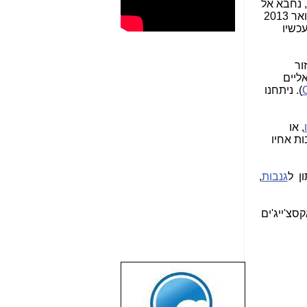
 נחבא אל
, שהוא היה מוצלח ממנו בנסיקה מטאורית של פי 328 בשנת 2013 מערך של 7 סנטים בינואר 2013
ואר 2013 שווה עכשיו
ור
ליים
). ניתחנו
, או
ות אחיו
ן ל
גנבות
,
קסצ'ייג'ים
שבוע טוב לכל
הגולשים באשר
הם!!!