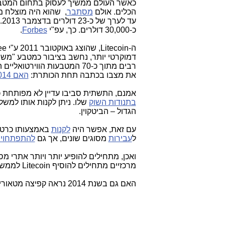
כאשר העולם ממשיך לעסוק בתחום המטבעו
הכלים. אולם
מסתבר
עד לערך של כ-23 דולרים בדצמבר 2013. כלומר, השקעה ב-
כ-30,000 דולרים. כך, עפ"י
Forbes
.
ה-
Litecoin
, שהוצג באוקטובר 2011 ע"י
ee
דמוקרטי יותר, נחשב בציבור כמטבע "משני"
רבים מתוך כ-70 המטבעות הווירטואליים הקיימים, כמו
את מצבו בכתבה תחת הכותרת:
האם 2014 תהיה שנת ה-
אמנם, התשתית סביבו עדיין לא מפותחת כמו
בתנודות השוק
שלו. ניתן לקנות אותו למשל
הגדול – הביטקוין.
עם זאת, אפשר היה
לקנות
באמצעותו כרטי
ל
עבירות
מסוגים שונים, אך גם
להתפתחויות
ואכן, מתחילים להופיע יותר ויותר אתרי 
מרכזיים מתחילים להוסיף
Litecoin
לממשק 
האם גם בשנת 2014 נראה קפיצה מטאורית כזו?