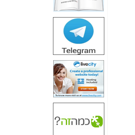
חשיפת חשד לשחיתות
הדומה לזו של "תיק
4000" אך בתחום
הסלולר -
כאן
חשיפת מה שלא
רוצים שתדעו בעניין
פריסת אנלימיטד
(בניחוח בלתי נסבל) -
כאן
חשיפה: איוב קרא
אישר לקבוצת סלקום
בדיוק מה שביבי אישר
ל-Yes ולבזק -
כאן
האם השר איוב קרא
היה צריך בכלל לחתום
על האישור, שנתן
לקבוצת סלקום? -
כאן
האם ביבי וקרא קבלו
בכלל תמורה עבור
ההטבות הרגולטוריות