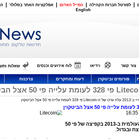
|
|
|
|
לפורטל חברות הקהילה
המייל האדום
אפלקציות האתר בסלולר
הר
English
צור קשר
וידיאו
לוח אירועים וכנסים
שאלות ותשו
פורומים וביטקוין
דעות ומחקרים
צרכנות
לה ערכו של ה-Litecoin פי 328 לעומת עלייה פי 50 אצל הביטקוין
כאשר תפס הביטקוין את תשומת הלב העולמית ב-2013 בקפיצה של פי 50
צח ובגדול
.