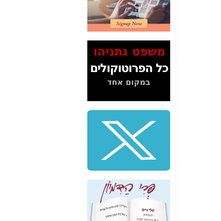
2" על תעלולי השר
משה כחלון -
כאן
המשך חשיפת הבלוף
ששמו "מהפיכת
הסלולר" ואיך מסרסים
את הנתונים לציבור -
כאן
סיכום ביקור בסיליקון
ואלי - למה 3 הגדולות
משקיעות ומפתחות
באותם תחומים -
כאן
שלמה פילבר (עד
לאחרונה מנכ"ל משרד
התקשורת) - עד
מדינה? הצחקתם
אותי! -
כאן
"יש אפליה בחקירה"?
חשיפה: למה השר
משה כחלון לא נחקר
עד היום? -
כאן