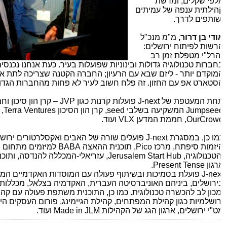
לפי שקלים, ומרשת
הילתית ענפה של עמיתים
שותפים לדרך.
ודי בן דרור,
מ"מ מנכ"ל
רשות לפיתוח ירושלים:
הרל"י מטפלת זמן רב
חברות טכנולוגיה גדולות ובינוניות שפועלות בעיר. כעת אנחנו נכנסים
מוקדם יותר - ליזם שבא עם הרעיון; החברה הקטנה שצריכה לתת את
סטארט אפ עם החזון. זה פלח חשוב לעיר לא פחות מהחברות הגדולות
חת המעטפת של
J-next
פועלות קרנות כגון
JVP
– קרן הון סיכון וחמ
Jumpsee
המשקיעה בשלבי
seed
, קרן הון הסיכון
Terra Ventures
, ק
OurCrow
, חממת המדען
VLX
ועוד.
מו כן, במסגרת
J-next
פועלים שורה של האבים ואקסלרטורים ירושלמיי
יזמות סיפתח, מרכז
Pico
, תוכנית ההאצה
BABA
למיזמים מתחום הע
הטכנולוגיה,
Jerusalem Start Hub
, עזריאלי-המכללה להנדסה, ותוכני
רגון
Present Tense
.
J-nex
פועלת בסמיכות ובשיתוף פעולה עם המוסדות האקדמיים המובי
ירושלים, ביניהם האוניברסיטה העברית, האקדמיה בצלאל, מכללות הד
מכון לב להכשרה טכנולוגית. כמו כן, התוכנית משתפת פעולה עם קהילו
רושלמיות כגון קהילת המפתחים, קהילת הגיימינג, פורום העסקים היר
ט"י ירושלים, ארגון הגג של הקהילות
Made in JLM
ועוד.