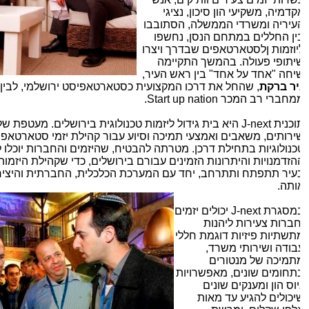
קדמיה, משקיעי הון סיכון, נציגי
עיריה ומשרדי הממשלה, הסתובבו
ין החללים במתחם הנסן, נחשפו
יוזמות ןלסטארטאפים שבדרך ויצרו
יתופי פעולה. בהמשך התקיימה
יחה "אחד על אחד" בין ראש העיר,
יר ברקת
, שהחל את דרכו המקצועית כסטארטאפיסט ירושלמי, לבין
סו
מחברי רב המכר
Start up nation
.
וכנית
J-next
היא בית גידול ליזמות טכנולוגית בירושלים. מעטפת שלמ
ירותים, משאבים ואמצעי תמיכה וסיוע עבור קהילת יזמי סטארטאפ ו
כנולוגיות בתחילת דרכן. מטרתה להבטיח, שהיזמים והחברות יוכלו לנ
הזדמנויות והיתרונות הזמינים עבורם בירושלים, כדי שקהילת היזמות ה
עיר תתפתח ותתרחב, יחד עם המערכת הכלכלית, החברתית והיצירת
ותה.
מסגרת
J-next
יכולים יזמים
חברות צעירות ליהנות
תשתיות פיזיות דוגמת חללי
בודה ושירותי משרד,
תמיכה של מנטורים
תחומים שונים, מאפשרויות
יוס הון ומענקים שונים
יכולים להגיע עד מאות