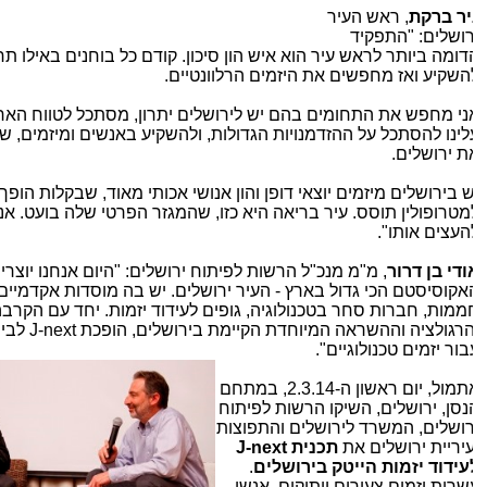
יר ברקת
, ראש העיר
רושלים: "התפקיד
דומה ביותר לראש עיר הוא איש הון סיכון. קודם כל בוחנים באילו תחו
השקיע ואז מחפשים את היזמים הרלוונטיים.
ני מחפש את התחומים בהם יש לירושלים יתרון, מסתכל לטווח הארוך
לינו להסתכל על ההזדמנויות הגדולות, ולהשקיע באנשים ומיזמים, של
ת ירושלים.
ש בירושלים מיזמים יוצאי דופן והון אנושי אכותי מאוד, שבקלות הופך א
מטרופולין תוסס. עיר בריאה היא כזו, שהמגזר הפרטי שלה בועט. אנחנו
העצים אותו".
ודי בן דרור
, מ"מ מנכ"ל הרשות לפיתוח ירושלים: "היום אנחנו יוצרים
אקוסיסטם הכי גדול בארץ - העיר ירושלים. יש בה מוסדות אקדמיים,
ממות, חברות סחר בטכנולוגיה, גופים לעידוד יזמות. יחד עם הקרבה 
הרגולציה וההשראה המיוחדת הקיימת בירושלים, הופכת
J-next
לבית גי
בור יזמים טכנולוגיים".
אתמול, יום ראשון ה-2.3.14, במתחם
נסן, ירושלים, השיקו הרשות לפיתוח
רושלים, המשרד לירושלים והתפוצות
עיריית ירושלים את
תכנית
J-next
עידוד יזמות הייטק בירושלים
.
שרות יזמים צעירים וותיקים, אנשי