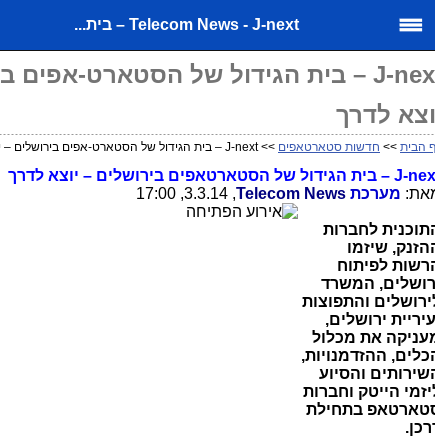
Telecom News - J-next – בית...
J-next – בית הגידול של הסטארט-אפים בי
וצא לדרך
 הבית
>>
חדשות סטארטאפים
>> J-next – בית הגידול של הסטארט-אפים בירושלים – יוצא לדרך
J-nex
– בית הגידול של הסטארטאפים בירושלים – יוצא לדרך
את:
מערכת
Telecom News
, 3.3.14, 17:00
תוכנית לחברות
הזנק, שיזמו
רשות לפיתוח
רושלים, המשרד
ירושלים והתפוצות
עיריית ירושלים,
עניקה את מכלול
כלים, ההזדמנויות,
שירותים והסיוע
יזמי הייטק וחברות
טארטאפ בתחילת
רכן.